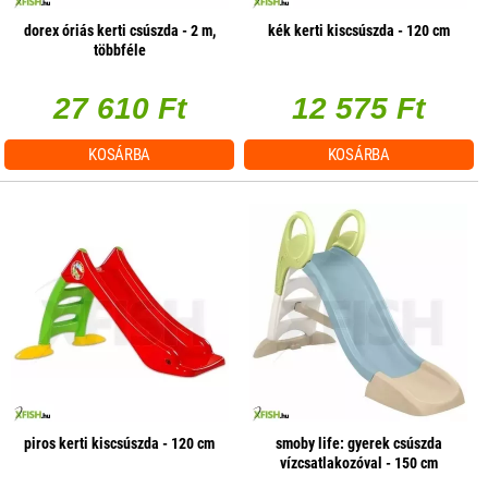
dorex óriás kerti csúszda - 2 m,
kék kerti kiscsúszda - 120 cm
többféle
27 610 Ft
12 575 Ft
KOSÁRBA
KOSÁRBA
piros kerti kiscsúszda - 120 cm
smoby life: gyerek csúszda
vízcsatlakozóval - 150 cm