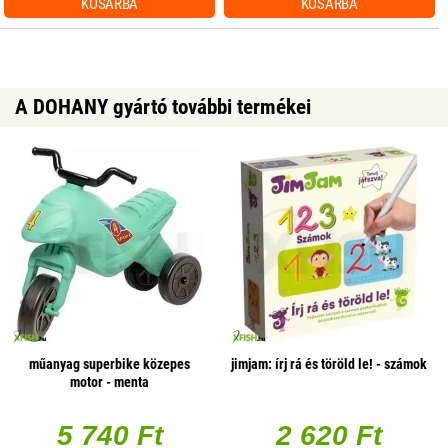
KOSÁRBA
KOSÁRBA
A DOHANY gyártó további termékei
műanyag superbike közepes
jimjam: írj rá és töröld le! - számok
motor - menta
5 740 Ft
2 620 Ft