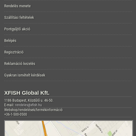
Rendelés menete
Szállítási feltételek
Pontgyűjtő akció
Belépés
Regisztráció
Reklamáció kezelés
Gyakran ismételt kérdések
XFISH Global Kft.
1186 Budapest, Közdűlő u. 46-50.
E-mail:
rendeles@xfish.hu
Webshop/rendelések/termékinformáció
+36-1-500-0500