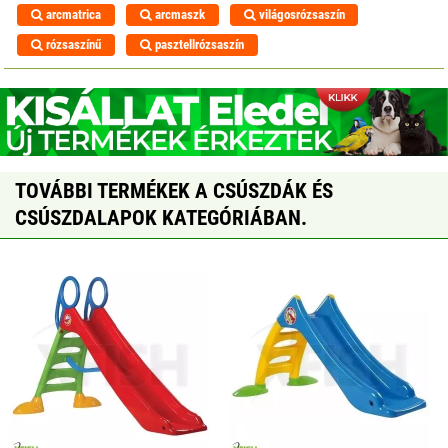
arcmatrica
arcmaszk
világosrózsaszín
rózsaszínű
pasztellrózsaszín
TOVÁBBI TERMÉKEK A CSÚSZDÁK ÉS
CSÚSZDALAPOK KATEGÓRIÁBAN.