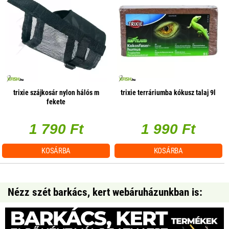
trixie szájkosár nylon hálós m
trixie terráriumba kókusz talaj 9l
fekete
1 790 Ft
1 990 Ft
KOSÁRBA
KOSÁRBA
Nézz szét barkács, kert webáruházunkban is: