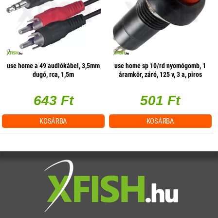
use home a 49 audiókábel, 3,5mm
use home sp 10/rd nyomógomb, 1
dugó, rca, 1,5m
áramkör, záró, 125 v, 3 a, piros
643 Ft
501 Ft
KOSÁRBA
KOSÁRBA