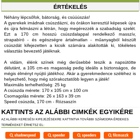
ÉRTÉKELÉS
Néhány lépcsőfok, bátorság, és csúúúszás!
A gyerekek imádnak csúszdázni, és órákon keresztül képesek újra
és újra felmászni a létrán, hogy megérezzék a szabadság szelét.
Ezt a 170 cm hosszú csúszdalappal rendelkező masszív,
strapabíró - és egészségre ártalmatlan - műanyagból készült
csúszdát kifejezetten a kicsik számára alakították ki, tökéletes
választás bevezető játéknak.
A vidám, élénk színek még derűsebbé teszik a napsütötte
délutánt, a 105 cm-es magasság pedig ideális a biztonságos, de
mégis élményt nyújtó játékhoz. Akár a gyerekmedence széléhez is
helyezhető, hogy még szórakoztatóbb legyen a játék!
Maximális terhelhetőség: 25 kg
A csúszda mérete: 170 x 105 cm x 100 cm
Csomagolás mérete: 26 x 163 x 39 cm
Speed csúszda, 170 cm - Rózsaszín
KATTINTS AZ ALÁBBI CIMKÉK EGYIKÉRE
AZ ALÁBBI KERESÉSI KIFEJEZÉSEKRE KATTINTVA TOVÁBBI SZÁMODRA ÉRDEKES
TERMÉKEKET ÉRHETSZ EL:
shadowspeed
speeder
speeders
filcmaszk