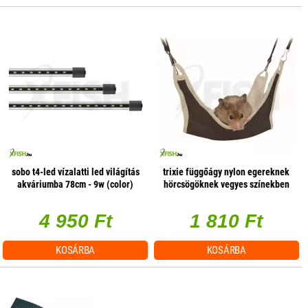
sobo t4-led vízalatti led világítás
trixie függőágy nylon egereknek
akváriumba 78cm - 9w (color)
hörcsögöknek vegyes színekben
18×18cm
4 950 Ft
1 810 Ft
KOSÁRBA
KOSÁRBA