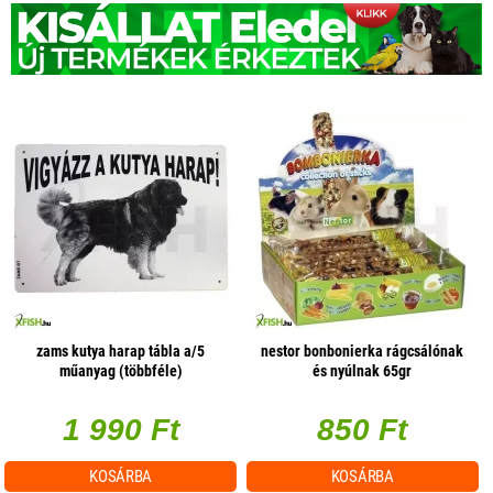
zams kutya harap tábla a/5
nestor bonbonierka rágcsálónak
műanyag (többféle)
és nyúlnak 65gr
1 990 Ft
850 Ft
KOSÁRBA
KOSÁRBA