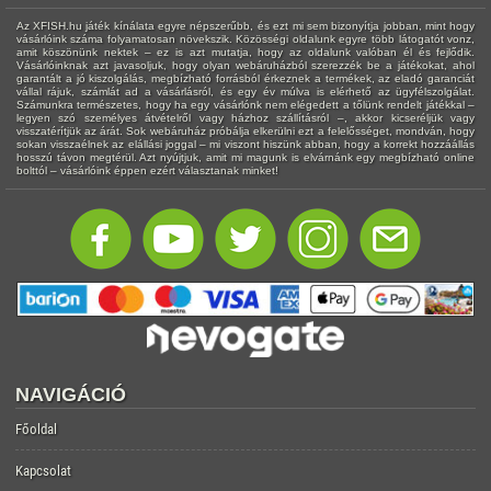
Az XFISH.hu játék kínálata egyre népszerűbb, és ezt mi sem bizonyítja jobban, mint hogy
vásárlóink száma folyamatosan növekszik. Közösségi oldalunk egyre több látogatót vonz,
amit köszönünk nektek – ez is azt mutatja, hogy az oldalunk valóban él és fejlődik.
Vásárlóinknak azt javasoljuk, hogy olyan webáruházból szerezzék be a játékokat, ahol
garantált a jó kiszolgálás, megbízható forrásból érkeznek a termékek, az eladó garanciát
vállal rájuk, számlát ad a vásárlásról, és egy év múlva is elérhető az ügyfélszolgálat.
Számunkra természetes, hogy ha egy vásárlónk nem elégedett a tőlünk rendelt játékkal –
legyen szó személyes átvételről vagy házhoz szállításról –, akkor kicseréljük vagy
visszatérítjük az árát. Sok webáruház próbálja elkerülni ezt a felelősséget, mondván, hogy
sokan visszaélnek az elállási joggal – mi viszont hiszünk abban, hogy a korrekt hozzáállás
hosszú távon megtérül. Azt nyújtjuk, amit mi magunk is elvárnánk egy megbízható online
bolttól – vásárlóink éppen ezért választanak minket!
NAVIGÁCIÓ
Főoldal
Kapcsolat