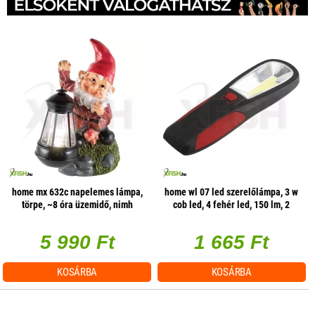
home mx 632c napelemes lámpa,
home wl 07 led szerelőlámpa, 3 w
törpe, ~8 óra üzemidő, nimh
cob led, 4 fehér led, 150 lm, 2
üzemmód, mágneses
5 990 Ft
1 665 Ft
KOSÁRBA
KOSÁRBA