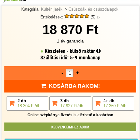
Kategória:
Kültéri játék
>
Csúszdák és csúszdalapok
Értékelések:
(5)
1x
18 870 Ft
1 év garancia
Készleten - külső raktár
Szállítási idő: 5-9 munkanap
-
+
KOSÁRBA RAKOM!
2 db
3 db
4+ db
18 304 Ft/db
17 927 Ft/db
17 360 Ft/db
Online szépkártya fizetés is elérhető a kosárban
KEDVENCEIMHEZ ADOM