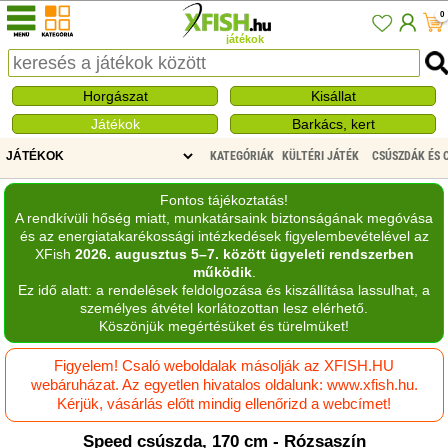
0
játékok
Horgászat
Kisállat
Játékok
Barkács, kert
KATEGÓRIÁK
KÜLTÉRI JÁTÉK
CSÚSZDÁK ÉS 
Fontos tájékoztatás!
A rendkívüli hőség miatt, munkatársaink biztonságának megóvása
és az energiatakarékossági intézkedések figyelembevételével az
XFish
2026. augusztus 5–7. között ügyeleti rendszerben
működik
.
Ez idő alatt: a rendelések feldolgozása és kiszállítása lassulhat, a
személyes átvétel korlátozottan lesz elérhető.
Köszönjük megértésüket és türelmüket!
Figyelem! Csaló weboldalak másolják az XFISH.HU
webáruházat. Az egyetlen hivatalos oldalunk: www.xfish.hu.
Kérjük, vásárlás előtt mindig ellenőrizd a webcímet!
Speed csúszda, 170 cm - Rózsaszín