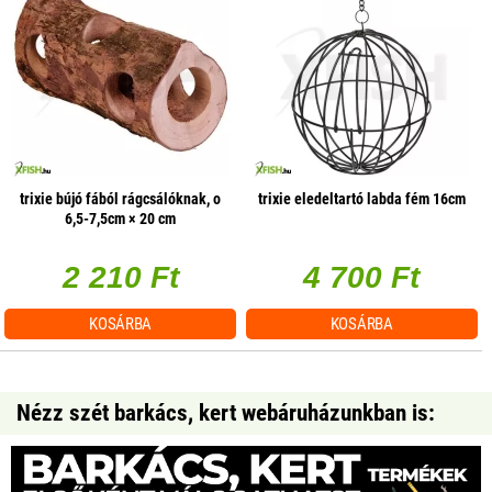
trixie bújó fából rágcsálóknak, o
trixie eledeltartó labda fém 16cm
6,5-7,5cm × 20 cm
2 210 Ft
4 700 Ft
KOSÁRBA
KOSÁRBA
Nézz szét barkács, kert webáruházunkban is: