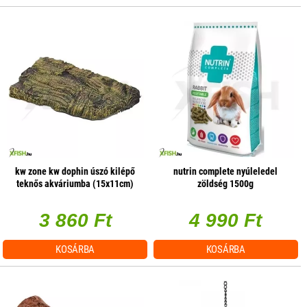
kw zone kw dophin úszó kilépő
nutrin complete nyúleledel
teknős akváriumba (15x11cm)
zöldség 1500g
3 860 Ft
4 990 Ft
KOSÁRBA
KOSÁRBA