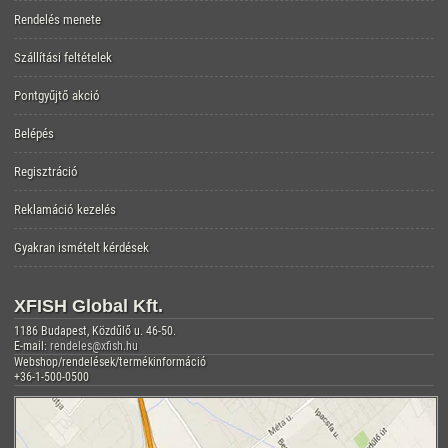
Rendelés menete
Szállítási feltételek
Pontgyűjtő akció
Belépés
Regisztráció
Reklamáció kezelés
Gyakran ismételt kérdések
XFISH Global Kft.
1186 Budapest, Közdűlő u. 46-50.
E-mail:
rendeles@xfish.hu
Webshop/rendelések/termékinformáció
+36-1-500-0500