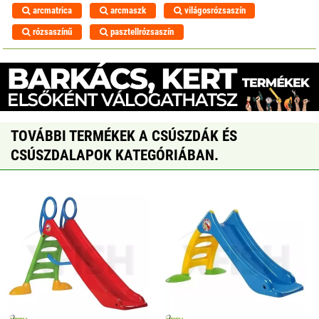
arcmatrica
arcmaszk
világosrózsaszín
rózsaszínű
pasztellrózsaszín
TOVÁBBI TERMÉKEK A CSÚSZDÁK ÉS
CSÚSZDALAPOK KATEGÓRIÁBAN.