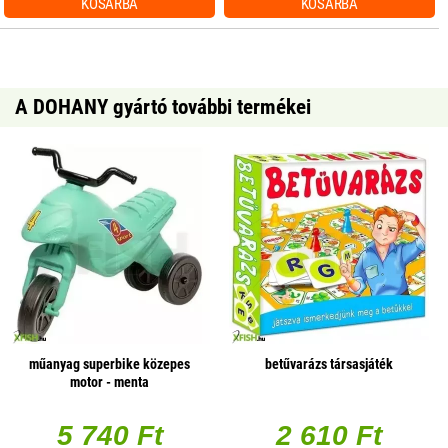
KOSÁRBA
KOSÁRBA
A DOHANY gyártó további termékei
műanyag superbike közepes
betűvarázs társasjáték
motor - menta
5 740 Ft
2 610 Ft