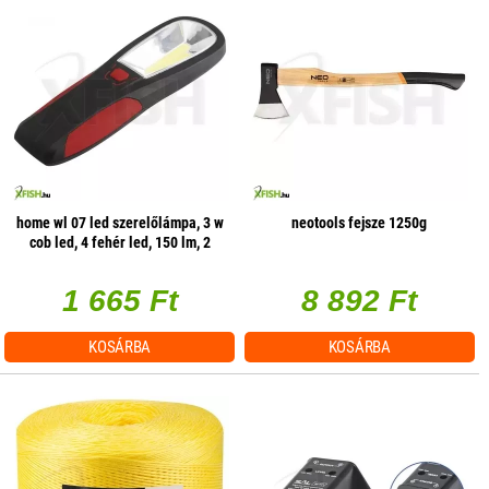
home wl 07 led szerelőlámpa, 3 w
neotools fejsze 1250g
cob led, 4 fehér led, 150 lm, 2
üzemmód, mágneses
1 665 Ft
8 892 Ft
KOSÁRBA
KOSÁRBA