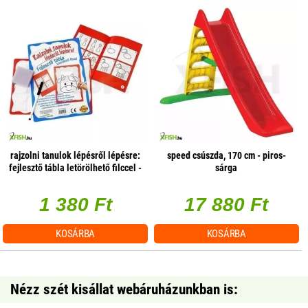
rajzolni tanulok lépésről lépésre:
speed csúszda, 170 cm - piros-
fejlesztő tábla letörölhető filccel -
sárga
többféle
1 380 Ft
17 880 Ft
KOSÁRBA
KOSÁRBA
Nézz szét kisállat webáruházunkban is: