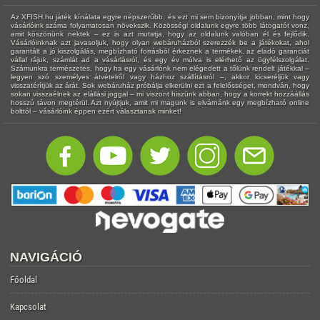
Az XFISH.hu játék kínálata egyre népszerűbb, és ezt mi sem bizonyítja jobban, mint hogy
vásárlóink száma folyamatosan növekszik. Közösségi oldalunk egyre több látogatót vonz,
amit köszönünk nektek – ez is azt mutatja, hogy az oldalunk valóban él és fejlődik.
Vásárlóinknak azt javasoljuk, hogy olyan webáruházból szerezzék be a játékokat, ahol
garantált a jó kiszolgálás, megbízható forrásból érkeznek a termékek, az eladó garanciát
vállal rájuk, számlát ad a vásárlásról, és egy év múlva is elérhető az ügyfélszolgálat.
Számunkra természetes, hogy ha egy vásárlónk nem elégedett a tőlünk rendelt játékkal –
legyen szó személyes átvételről vagy házhoz szállításról –, akkor kicseréljük vagy
visszatérítjük az árát. Sok webáruház próbálja elkerülni ezt a felelősséget, mondván, hogy
sokan visszaélnek az elállási joggal – mi viszont hiszünk abban, hogy a korrekt hozzáállás
hosszú távon megtérül. Azt nyújtjuk, amit mi magunk is elvárnánk egy megbízható online
bolttól – vásárlóink éppen ezért választanak minket!
NAVIGÁCIÓ
Főoldal
Kapcsolat