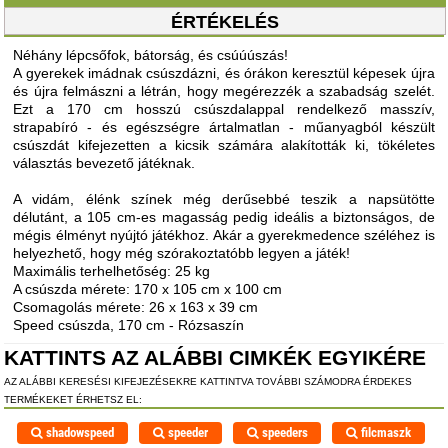
ÉRTÉKELÉS
Néhány lépcsőfok, bátorság, és csúúúszás!
A gyerekek imádnak csúszdázni, és órákon keresztül képesek újra
és újra felmászni a létrán, hogy megérezzék a szabadság szelét.
Ezt a 170 cm hosszú csúszdalappal rendelkező masszív,
strapabíró - és egészségre ártalmatlan - műanyagból készült
csúszdát kifejezetten a kicsik számára alakították ki, tökéletes
választás bevezető játéknak.
A vidám, élénk színek még derűsebbé teszik a napsütötte
délutánt, a 105 cm-es magasság pedig ideális a biztonságos, de
mégis élményt nyújtó játékhoz. Akár a gyerekmedence széléhez is
helyezhető, hogy még szórakoztatóbb legyen a játék!
Maximális terhelhetőség: 25 kg
A csúszda mérete: 170 x 105 cm x 100 cm
Csomagolás mérete: 26 x 163 x 39 cm
Speed csúszda, 170 cm - Rózsaszín
KATTINTS AZ ALÁBBI CIMKÉK EGYIKÉRE
AZ ALÁBBI KERESÉSI KIFEJEZÉSEKRE KATTINTVA TOVÁBBI SZÁMODRA ÉRDEKES
TERMÉKEKET ÉRHETSZ EL:
shadowspeed
speeder
speeders
filcmaszk