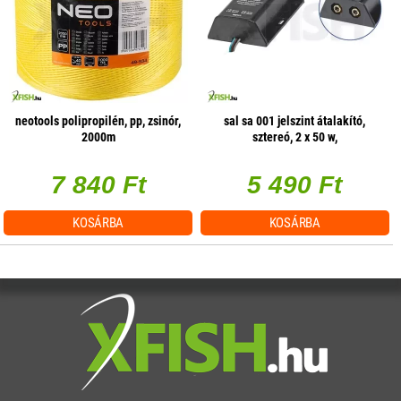
neotools polipropilén, pp, zsinór,
sal sa 001 jelszint átalakító,
2000m
sztereó, 2 x 50 w,
hangerőszabályzás csatornánként
7 840 Ft
5 490 Ft
KOSÁRBA
KOSÁRBA