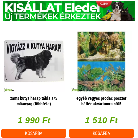
zams kutya harap tábla a/5
egyéb vegyes prodac poszter
műanyag (többféle)
háttér akváriumra sf05
(választható méret)
1 990 Ft
1 510 Ft
KOSÁRBA
KOSÁRBA