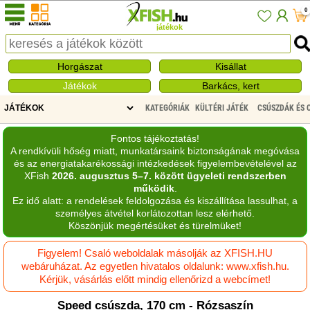
0
játékok
Horgászat
Kisállat
Játékok
Barkács, kert
KATEGÓRIÁK
KÜLTÉRI JÁTÉK
CSÚSZDÁK ÉS 
Fontos tájékoztatás!
A rendkívüli hőség miatt, munkatársaink biztonságának megóvása
és az energiatakarékossági intézkedések figyelembevételével az
XFish
2026. augusztus 5–7. között ügyeleti rendszerben
működik
.
Ez idő alatt: a rendelések feldolgozása és kiszállítása lassulhat, a
személyes átvétel korlátozottan lesz elérhető.
Köszönjük megértésüket és türelmüket!
Figyelem! Csaló weboldalak másolják az XFISH.HU
webáruházat. Az egyetlen hivatalos oldalunk: www.xfish.hu.
Kérjük, vásárlás előtt mindig ellenőrizd a webcímet!
Speed csúszda, 170 cm - Rózsaszín