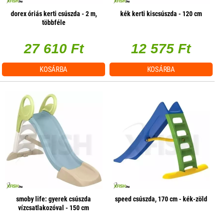
dorex óriás kerti csúszda - 2 m,
kék kerti kiscsúszda - 120 cm
többféle
27 610 Ft
12 575 Ft
KOSÁRBA
KOSÁRBA
smoby life: gyerek csúszda
speed csúszda, 170 cm - kék-zöld
vízcsatlakozóval - 150 cm