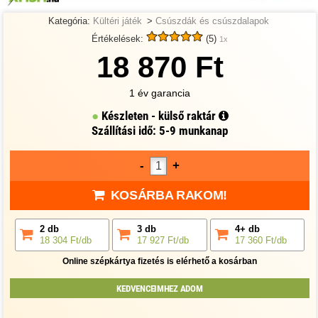
Kategória:
Kültéri játék
>
Csúszdák és csúszdalapok
Értékelések:
(5)
1x
18 870 Ft
1 év garancia
Készleten - külső raktár
Szállítási idő: 5-9 munkanap
-
+
KOSÁRBA RAKOM!
2 db
3 db
4+ db
18 304 Ft/db
17 927 Ft/db
17 360 Ft/db
Online szépkártya fizetés is elérhető a kosárban
KEDVENCEIMHEZ ADOM