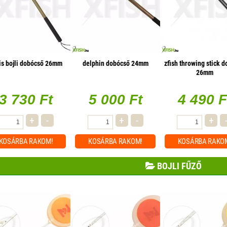
is bojli dobócső 26mm
delphin dobócső 24mm
zfish throwing stick 
26mm
3 730 Ft
5 000 Ft
4 490 F
+
-
+
-
+
KOSÁRBA
RAKOM!
KOSÁRBA
RAKOM!
KOSÁRBA
RAKO
BOJLI FŰZŐ