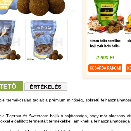
simon baits semiline
si
bojli 24h lacis balls-
fűszeres tintahal - rák
ma
20 mm 800 g
- 
2 690 Ft
KOSÁRBA
RAKOM!
K
TETŐ
ÉRTÉKELÉS
e termékcsalád tagjait a prémium minőség, sokrétű felhasználhatósá
.
e Tigernut és Sweetcorn bojlik a sajátossága, hogy már alacsony v
sokkal előállított fermentált termékekkel, amiknek a felhasználhatósága