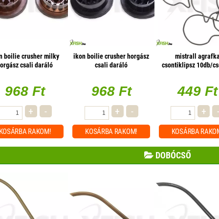
n boilie crusher milky
ikon boilie crusher horgász
mistrall agrafk
orgász csali daráló
csali daráló
csontiklipsz 10db/c
968 Ft
968 Ft
449 Ft
+
-
+
-
+
KOSÁRBA
RAKOM!
KOSÁRBA
RAKOM!
KOSÁRBA
RAKO
DOBÓCSŐ