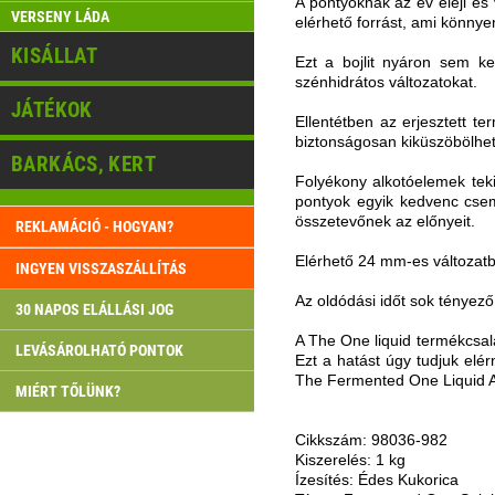
A pontyoknak az év eleji és
VERSENY LÁDA
elérhető forrást, ami könnyen
KISÁLLAT
Ezt a bojlit nyáron sem ke
szénhidrátos változatokat.
JÁTÉKOK
Ellentétben az erjesztett t
biztonságosan kiküszöbölhető
BARKÁCS, KERT
Folyékony alkotóelemek teki
pontyok egyik kedvenc csem
összetevőnek az előnyeit.
REKLAMÁCIÓ - HOGYAN?
Elérhető 24 mm-es változatb
INGYEN VISSZASZÁLLÍTÁS
Az oldódási időt sok tényező
30 NAPOS ELÁLLÁSI JOG
A The One liquid termékcsalá
LEVÁSÁROLHATÓ PONTOK
Ezt a hatást úgy tudjuk elér
The Fermented One Liquid Ac
MIÉRT TŐLÜNK?
Cikkszám: 98036-982
Kiszerelés: 1 kg
Ízesítés: Édes Kukorica