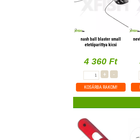
nash ball blaster small
nev
etetőparittya kicsi
4 360 Ft
+
-
KOSÁRBA
RAKOM!