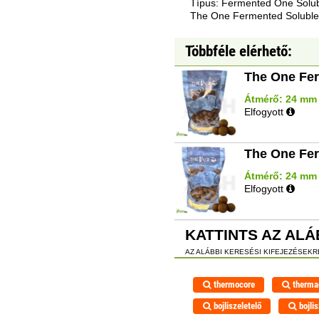
Típus: Fermented One Solu
The One Fermented Soluble
Többféle elérhető:
The One Fer
Átmérő: 24 mm |
Elfogyott
The One Fer
Átmérő: 24 mm |
Elfogyott
KATTINTS AZ ALÁ
AZ ALÁBBI KERESÉSI KIFEJEZÉSEK
thermocore
therma
bojliszeletelő
bojlis