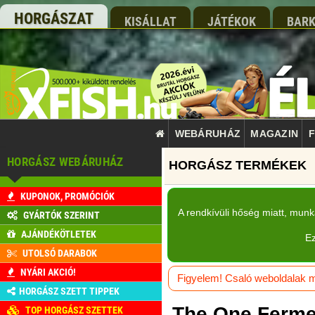
HORGÁSZAT
KISÁLLAT
JÁTÉKOK
BARK
WEBÁRUHÁZ
MAGAZIN
F
HORGÁSZ WEBÁRUHÁZ
KUPONOK, PROMÓCIÓK
A rendkívüli hőség miatt, mun
GYÁRTÓK SZERINT
AJÁNDÉKÖTLETEK
Ez
UTOLSÓ DARABOK
NYÁRI AKCIÓ!
Figyelem! Csaló weboldalak má
HORGÁSZ SZETT TIPPEK
The One Ferme
TOP HORGÁSZ SZETTEK