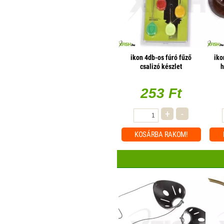
ikon 4db-os fúró fűző
iko
csalizó készlet
h
253 Ft
+
-
KOSÁRBA
RAKOM!