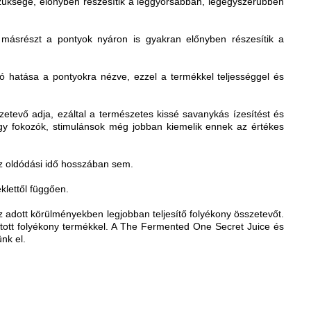
 szüksége, előnyben részesítik a leggyorsabban, legegyszerűbben
, másrészt a pontyok nyáron is gyakran előnyben részesítik a
tó hatása a pontyokra nézve, ezzel a termékkel teljességgel és
zetevő adja, ezáltal a természetes kissé savanykás ízesítést és
ágy fokozók, stimulánsok még jobban kiemelik ennek az értékes
az oldódási idő hosszában sem.
klettől függően.
z adott körülményekben legjobban teljesítő folyékony összetevőt.
asztott folyékony termékkel. A The Fermented One Secret Juice és
nk el.