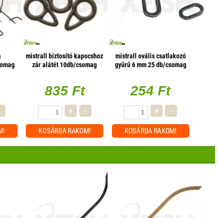
a
mistrall biztosító kapocshoz
mistrall ovális csatlakozó
somag
zár alátét 10db/csomag
gyűrű 6 mm 25 db/csomag
835 Ft
254 Ft
-
+
-
+
-
M!
KOSÁRBA
RAKOM!
KOSÁRBA
RAKOM!