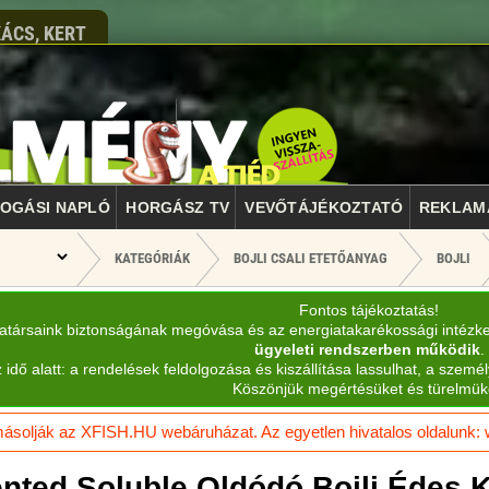
ÁCS, KERT
OGÁSI NAPLÓ
HORGÁSZ TV
VEVŐTÁJÉKOZTATÓ
REKLAM
KATEGÓRIÁK
BOJLI CSALI ETETŐANYAG
BOJLI
Fontos tájékoztatás!
katársaink biztonságának megóvása és az energiatakarékossági intézk
ügyeleti rendszerben működik
.
 idő alatt: a rendelések feldolgozása és kiszállítása lassulhat, a személ
Köszönjük megértésüket és türelmük
solják az XFISH.HU webáruházat. Az egyetlen hivatalos oldalunk: ww
nted Soluble Oldódó Bojli Édes