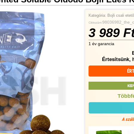
Kategória:
Bojli csali ete
98036982_the_
Cikkszám:
3 989 F
1 év garancia
Értesítsünk, 
ÉRT
KED
Többfé
A szál