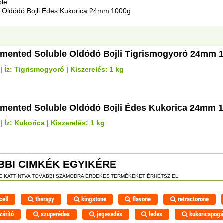
ble
 Oldódó Bojli Édes Kukorica 24mm 1000g
mented Soluble Oldódó Bojli Tigrismogyoró 24mm 
 Íz: Tigrismogyoró | Kiszerelés: 1 kg
mented Soluble Oldódó Bojli Édes Kukorica 24mm 
 Íz: Kukorica | Kiszerelés: 1 kg
BBI CIMKÉK EGYIKÉRE
RE KATTINTVA TOVÁBBI SZÁMODRA ÉRDEKES TERMÉKEKET ÉRHETSZ EL:
cell
therapy
kingstone
flavone
retractorone
zárító
szuperédes
jegesedés
ledes
kukoricapog