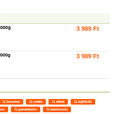
1000g
3 989
Ft
1000g
3 989
Ft
fermented
soluble
oldódó
bojlifűzőtű
ácsa
gumukukorica
kukoricacsira