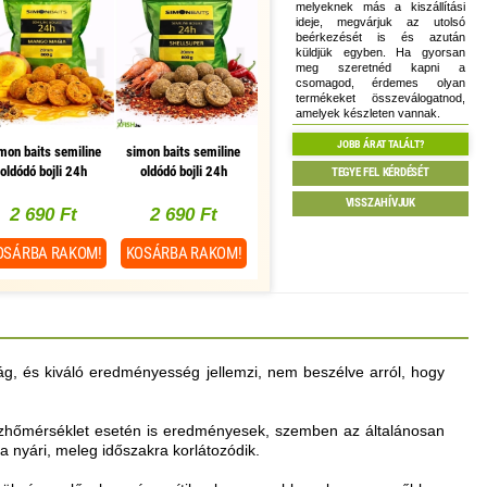
melyeknek más a kiszállítási
ideje, megvárjuk az utolsó
beérkezését is és azután
küldjük egyben. Ha gyorsan
meg szeretnéd kapni a
csomagod, érdemes olyan
termékeket összeválogatnod,
amelyek készleten vannak.
JOBB ÁRAT TALÁLT?
mon baits semiline
simon baits semiline
oldódó bojli 24h
oldódó bojli 24h
TEGYE FEL KÉRDÉSÉT
ngo magia mangó
shellsuper fűszeres
VISSZAHÍVJUK
keleti fűszer 20 mm
rák 20 mm 800 g
2 690 Ft
2 690 Ft
800 g
OSÁRBA
RAKOM!
KOSÁRBA
RAKOM!
g, és kiváló eredményesség jellemzi, nem beszélve arról, hogy
ízhőmérséklet esetén is eredményesek, szemben az általánosan
 a nyári, meleg időszakra korlátozódik.