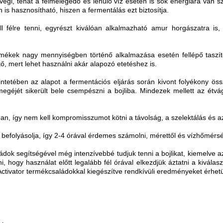
 végi, tehát a felmelegedő és lehűlő víz esetén is sok energiára van
 is hasznosítható, hiszen a fermentálás ezt biztosítja.
ll félre tenni, egyrészt kiválóan alkalmazható amur horgászatra is
ermékek nagy mennyiségben történő alkalmazása esetén fellépő taszí
, mert lehet használni akár alapozó etetéshez is.
ntetében az alapot a fermentációs eljárás során kivont folyékony öss
egéjét sikerült bele csempészni a bojliba. Mindezek mellett az étv
an, így nem kell kompromisszumot kötni a távolság, a szelektálás és 
 befolyásolja, így 2-4 órával érdemes számolni, mérettől és vízhőmérsé
dok segítségével még intenzívebbé tudjuk tenni a bojlikat, kiemelve a
ni, hogy használat előtt legalább fél órával elkezdjük áztatni a kivál
tivator termékcsaládokkal kiegészítve rendkívüli eredményeket érhetü