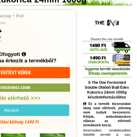
tőanyag
>
Bojli
one
t
Összes the one termék
Elfogyott
ha érkezik a termékből?
ESÍTÉST KÉREK
A The One Fermented
Soluble Oldódó Bojli Édes
VENCEIMHEZ ADOM
Kukorica 24mm 1000g
készletinformációihoz
le elérhető >>>
Ez a termék bizonytalan
ideig nem elérhetõ, jelenleg
Ajánljuk
nem tudjuk beszerezni.
Kérjük, weboldalunkon
válassz az elérhetõ
lítási költség 1490 Ft
termékeink közül.
Amennyiben rendelésedben
többféle termék is van,