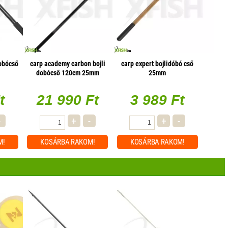
dobócső
carp academy carbon bojli
carp expert bojlidóbó cső
dobócső 120cm 25mm
25mm
t
21 990 Ft
3 989 Ft
-
+
-
+
-
M!
KOSÁRBA
RAKOM!
KOSÁRBA
RAKOM!