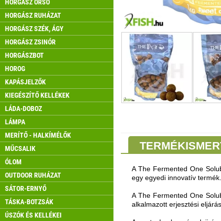
HORGÁSZ ORSÓ
HORGÁSZ RUHÁZAT
HORGÁSZ SZÉK, ÁGY
HORGÁSZ ZSINÓR
HORGÁSZBOT
HOROG
KAPÁSJELZŐK
KIEGÉSZÍTŐ KELLÉKEK
LÁDA-DOBOZ
LÁMPA
MERÍTŐ - HALKÍMÉLŐK
TERMÉKISMER
MŰCSALIK
ÓLOM
A The Fermented One Solubl
OUTDOOR RUHÁZAT
egy egyedi innovatív termék
SÁTOR-ERNYŐ
A The Fermented One Solubl
TÁSKA-BOTZSÁK
alkalmazott erjesztési eljárá
ÚSZÓK ÉS KELLÉKEI