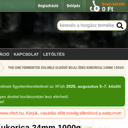
Kosár/pénztár
Regisztráció
Belépés
0
Ft
0
ÁCIÓ
KAPCSOLAT
LETÖLTÉS
THE ONE FERMENTED SOLUBLE OLDÓDÓ BOJLI ÉDES KUKORICA 24MM 1000G
edések figyelembevételével az XFish
2026. augusztus 5–7. között
yes átvétel korlátozottan lesz elérhető.
et!
w.xfish.hu. Kérjük, vásárlás előtt mindig ellenőrizd a webcímet!
 Kukorica 24mm 1000g