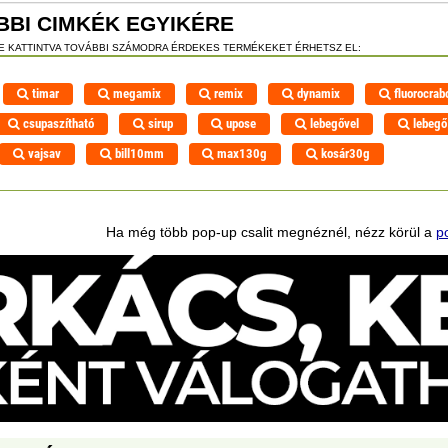
BBI CIMKÉK EGYIKÉRE
RE KATTINTVA TOVÁBBI SZÁMODRA ÉRDEKES TERMÉKEKET ÉRHETSZ EL:
timar
megamix
remix
dynamix
fluorocrab
csupaszítható
sirup
upose
lebegővel
lebegő
vajsav
bill10mm
max130g
kosár30g
Ha még több pop-up csalit megnéznél, nézz körül a
p