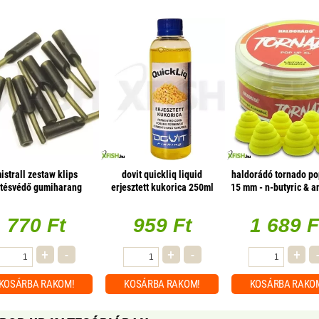
istrall zestaw klips
dovit quickliq liquid
haldorádó tornado po
tésvédő gumiharang
erjesztett kukorica 250ml
15 mm - n-butyric & 
10db/csomag
30g
770 Ft
959 Ft
1 689 F
+
-
+
-
+
KOSÁRBA
RAKOM!
KOSÁRBA
RAKOM!
KOSÁRBA
RAKO