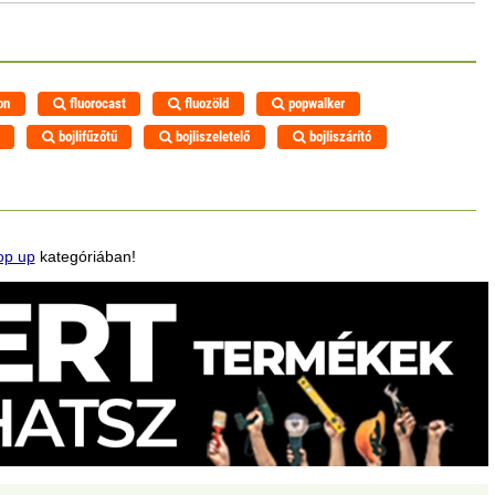
on
fluorocast
fluozöld
popwalker
bojlifűzőtű
bojliszeletelő
bojliszárító
op up
kategóriában!