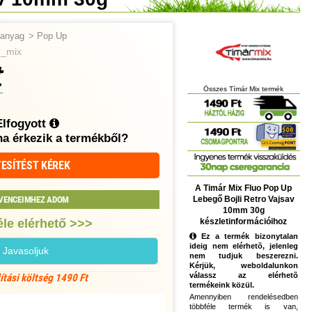
tőanyag
>
Pop Up
r_mix
t
Összes Tímár Mix termék
Elfogyott
ha érkezik a termékből?
ESÍTÉST KÉREK
A Timár Mix Fluo Pop Up
Lebegő Bojli Retro Vajsav
VENCEIMHEZ ADOM
10mm 30g
készletinformációihoz
le elérhető >>>
Ez a termék bizonytalan
ideig nem elérhetõ, jelenleg
Javasoljuk
nem tudjuk beszerezni.
Kérjük, weboldalunkon
válassz az elérhetõ
lítási költség 1490 Ft
termékeink közül.
Amennyiben rendelésedben
többféle termék is van,