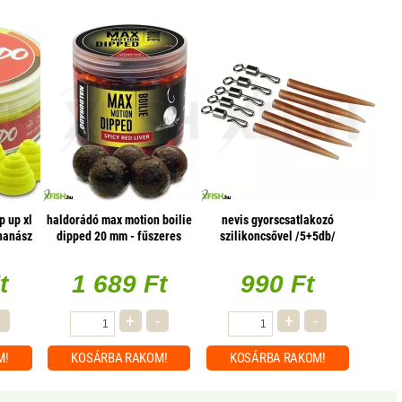
p up xl
haldorádó max motion boilie
nevis gyorscsatlakozó
ananász
dipped 20 mm - fűszeres
szilikoncsővel /5+5db/
vörös máj
(356417)
t
1 689 Ft
990 Ft
-
+
-
+
-
M!
KOSÁRBA
RAKOM!
KOSÁRBA
RAKOM!