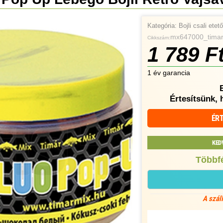
Kategória:
Bojli csali ete
mx647000_tima
Cikkszám:
1 789 F
1 év garancia
Értesítsünk, 
ÉRT
KED
Többfé
A szál