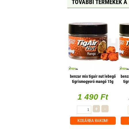
TOVÁBBI TERMÉKEK A
benzar mix tigair nut lebegő
benza
tigrismogyoró mangó 15g
tig
1 490 Ft
+
-
KOSÁRBA
RAKOM!