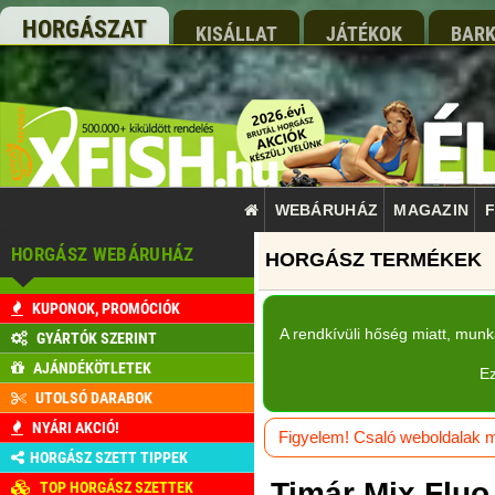
HORGÁSZAT
KISÁLLAT
JÁTÉKOK
BARK
WEBÁRUHÁZ
MAGAZIN
F
HORGÁSZ WEBÁRUHÁZ
KUPONOK, PROMÓCIÓK
A rendkívüli hőség miatt, mun
GYÁRTÓK SZERINT
AJÁNDÉKÖTLETEK
Ez
UTOLSÓ DARABOK
NYÁRI AKCIÓ!
Figyelem! Csaló weboldalak má
HORGÁSZ SZETT TIPPEK
Timár Mix Fluo
TOP HORGÁSZ SZETTEK