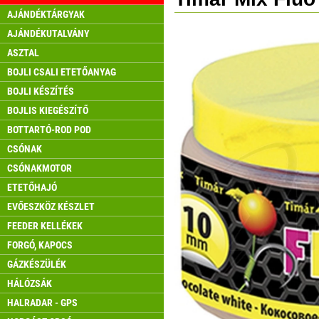
AJÁNDÉKTÁRGYAK
AJÁNDÉKUTALVÁNY
ASZTAL
BOJLI CSALI ETETŐANYAG
BOJLI KÉSZÍTÉS
BOJLIS KIEGÉSZÍTŐ
BOTTARTÓ-ROD POD
CSÓNAK
CSÓNAKMOTOR
ETETŐHAJÓ
EVŐESZKÖZ KÉSZLET
FEEDER KELLÉKEK
FORGÓ, KAPOCS
GÁZKÉSZÜLÉK
HÁLÓZSÁK
HALRADAR - GPS