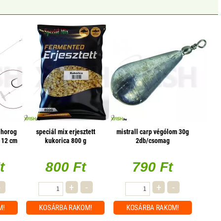
 horog
speciál mix erjesztett
mistrall carp végólom 30g
 12 cm
kukorica 800 g
2db/csomag
t
800 Ft
790 Ft
-
+
-
+
-
M!
KOSÁRBA
RAKOM!
KOSÁRBA
RAKOM!