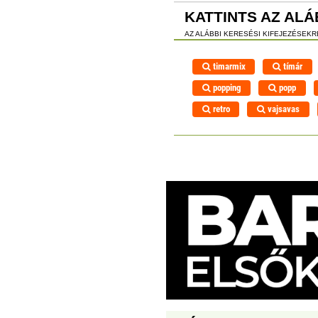
KATTINTS AZ ALÁ
AZ ALÁBBI KERESÉSI KIFEJEZÉSEK
timarmix
tímár
popping
popp
retro
vajsavas