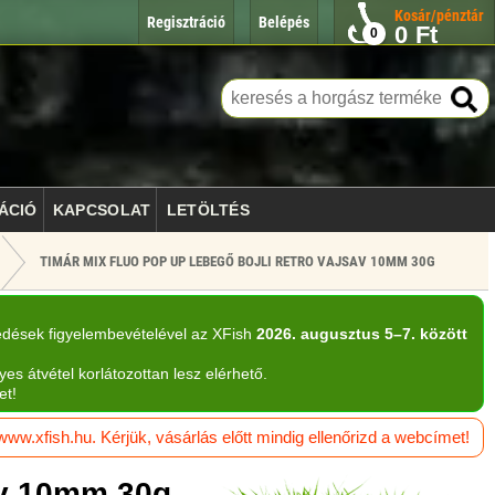
Kosár/pénztár
Regisztráció
Belépés
0
Ft
0
ÁCIÓ
KAPCSOLAT
LETÖLTÉS
TIMÁR MIX FLUO POP UP LEBEGŐ BOJLI RETRO VAJSAV 10MM 30G
edések figyelembevételével az XFish
2026. augusztus 5–7. között
yes átvétel korlátozottan lesz elérhető.
et!
w.xfish.hu. Kérjük, vásárlás előtt mindig ellenőrizd a webcímet!
av 10mm 30g