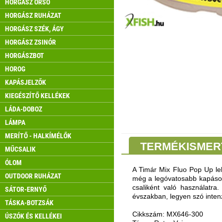
HORGÁSZ ORSÓ
HORGÁSZ RUHÁZAT
HORGÁSZ SZÉK, ÁGY
HORGÁSZ ZSINÓR
HORGÁSZBOT
HOROG
KAPÁSJELZŐK
KIEGÉSZÍTŐ KELLÉKEK
LÁDA-DOBOZ
LÁMPA
MERÍTŐ - HALKÍMÉLŐK
TERMÉKISMER
MŰCSALIK
ÓLOM
A Timár Mix Fluo Pop Up leb
OUTDOOR RUHÁZAT
még a legóvatosabb kapások 
csaliként való használatra.
SÁTOR-ERNYŐ
évszakban, legyen szó intenz
TÁSKA-BOTZSÁK
Cikkszám: MX646-300
ÚSZÓK ÉS KELLÉKEI