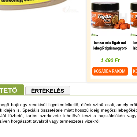
benzar mix tigair nut
be
lebegő tigrismogyoró
le
mangó 15g
1 490 Ft
KOSÁRBA
RAKOM!
K
TETŐ
ÉRTÉKELÉS
egő bojli egy rendkívül figyelemfelkeltő, élénk színű csali, amely er
idején is. Speciális összetétele miatt hosszú ideig megőrzi lebegőké
 Jól fűzhető, tartós szerkezete lehetővé teszi a hajszálelőkén vagy
íven horgászott tavakról vagy természetes vizekről.