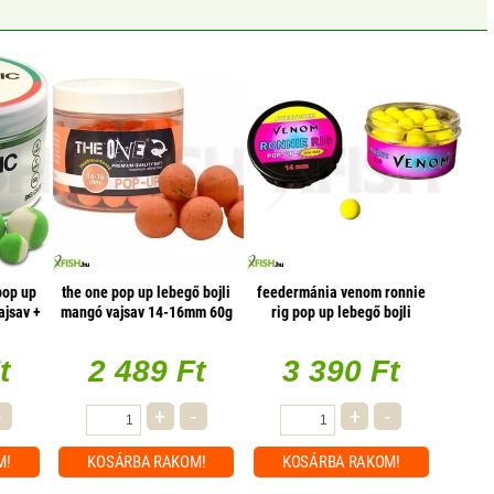
pop up
the one pop up lebegő bojli
feedermánia venom ronnie
ajsav +
mangó vajsav 14-16mm 60g
rig pop up lebegő bojli
kukorica 14mm 22g
t
2 489 Ft
3 390 Ft
-
+
-
+
-
M!
KOSÁRBA
RAKOM!
KOSÁRBA
RAKOM!