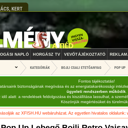
ÁCS, KERT
OGÁSI NAPLÓ
HORGÁSZ TV
VEVŐTÁJÉKOZTATÓ
REKLAM
KATEGÓRIÁK
BOJLI CSALI ETETŐANYAG
POP UP
Fontos tájékoztatás!
katársaink biztonságának megóvása és az energiatakarékossági intézk
ügyeleti rendszerben működik
.
 idő alatt: a rendelések feldolgozása és kiszállítása lassulhat, a személ
Köszönjük megértésüket és türelmük
solják az XFISH.HU webáruházat. Az egyetlen hivatalos oldalunk: ww
 Pop Up Lebegő Bojli Retro Vajs