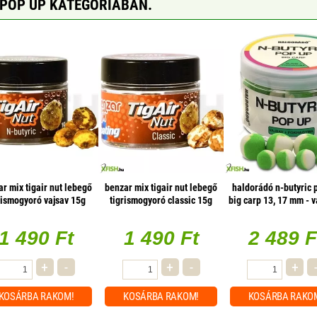
 POP UP KATEGÓRIÁBAN.
r mix tigair nut lebegő
benzar mix tigair nut lebegő
haldorádó n-butyric 
rismogyoró vajsav 15g
tigrismogyoró classic 15g
big carp 13, 17 mm - v
fokhagyma
1 490 Ft
1 490 Ft
2 489 F
+
-
+
-
+
KOSÁRBA
RAKOM!
KOSÁRBA
RAKOM!
KOSÁRBA
RAKO