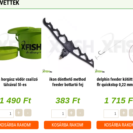
GVETTÉK
h horgász vödör csalizó
ikon dönthető method
delphin feeder kötött
tálcával 5l-es
feeder bottartó fej
flr quickstop 0,22 mm
#6 / 6db
1 490 Ft
383 Ft
1 715 F
+
-
+
-
+
KOSÁRBA
RAKOM!
KOSÁRBA
RAKOM!
KOSÁRBA
RAKO