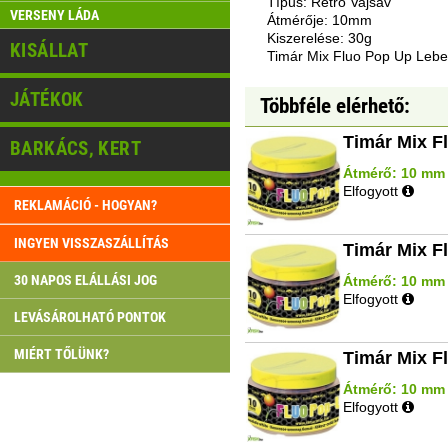
Típus: Retro Vajsav
VERSENY LÁDA
Átmérője: 10mm
Kiszerelése: 30g
KISÁLLAT
Timár Mix Fluo Pop Up Lebe
JÁTÉKOK
Többféle elérhető:
Timár Mix F
BARKÁCS, KERT
Átmérő: 10 mm |
Elfogyott
REKLAMÁCIÓ - HOGYAN?
INGYEN VISSZASZÁLLÍTÁS
Timár Mix F
30 NAPOS ELÁLLÁSI JOG
Átmérő: 10 mm |
Elfogyott
LEVÁSÁROLHATÓ PONTOK
MIÉRT TŐLÜNK?
Timár Mix F
Átmérő: 10 mm |
Elfogyott