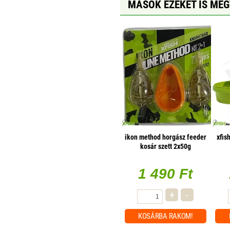
MÁSOK EZEKET IS ME
ikon method horgász feeder
xfis
kosár szett 2x50g
1 490 Ft
+
-
KOSÁRBA
RAKOM!