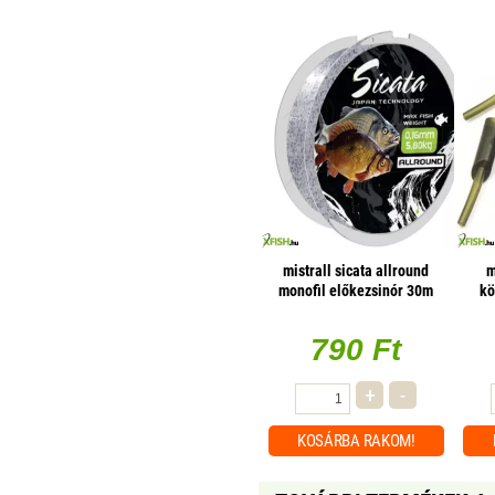
mistrall sicata allround
m
monofil előkezsinór 30m
kö
0.18mm 6.80kg
790 Ft
+
-
KOSÁRBA
RAKOM!