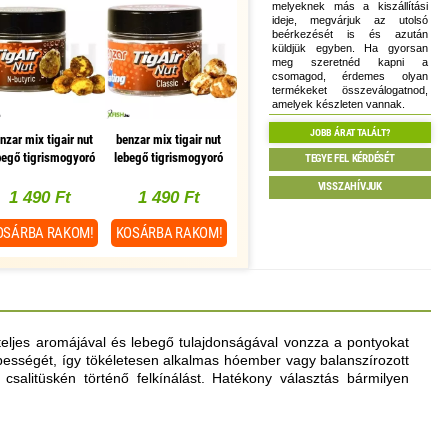
melyeknek más a kiszállítási
ideje, megvárjuk az utolsó
beérkezését is és azután
küldjük egyben. Ha gyorsan
meg szeretnéd kapni a
csomagod, érdemes olyan
termékeket összeválogatnod,
amelyek készleten vannak.
JOBB ÁRAT TALÁLT?
nzar mix tigair nut
benzar mix tigair nut
begő tigrismogyoró
lebegő tigrismogyoró
TEGYE FEL KÉRDÉSÉT
vajsav 15g
classic 15g
VISSZAHÍVJUK
1 490 Ft
1 490 Ft
OSÁRBA
RAKOM!
KOSÁRBA
RAKOM!
őteljes aromájával és lebegő tulajdonságával vonzza a pontyokat
pességét, így tökéletesen alkalmas hóember vagy balanszírozott
 csalitüskén történő felkínálást. Hatékony választás bármilyen