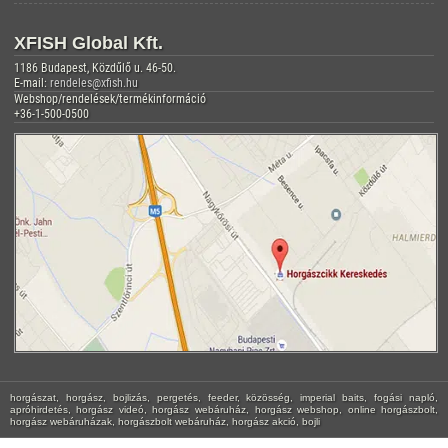
XFISH Global Kft.
1186 Budapest, Közdűlő u. 46-50.
E-mail:
rendeles@xfish.hu
Webshop/rendelések/termékinformáció
+36-1-500-0500
horgászat, horgász, bojlizás, pergetés, feeder, közösség, imperial baits, fogási napló,
apróhirdetés, horgász videó, horgász webáruház, horgász webshop, online horgászbolt,
horgász webáruházak, horgászbolt webáruház, horgász akció, bojli