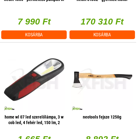
7 990 Ft
170 310 Ft
KOSÁRBA
KOSÁRBA
home wl 07 led szerelőlámpa, 3 w
neotools fejsze 1250g
cob led, 4 fehér led, 150 lm, 2
üzemmód, mágneses