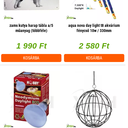
zams kutya harap tábla a/5
aqua nova day light t8 akvárium
műanyag (többféle)
fénycső 10w / 330mm
1 990 Ft
2 580 Ft
KOSÁRBA
KOSÁRBA