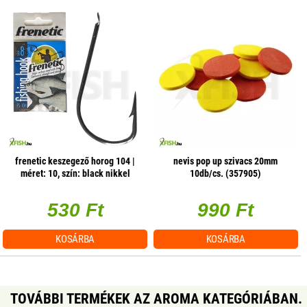
frenetic keszegező horog 104 |
nevis pop up szivacs 20mm
méret: 10, szín: black nikkel
10db/cs. (357905)
530 Ft
990 Ft
KOSÁRBA
KOSÁRBA
TOVÁBBI TERMÉKEK AZ AROMA KATEGÓRIÁBAN.