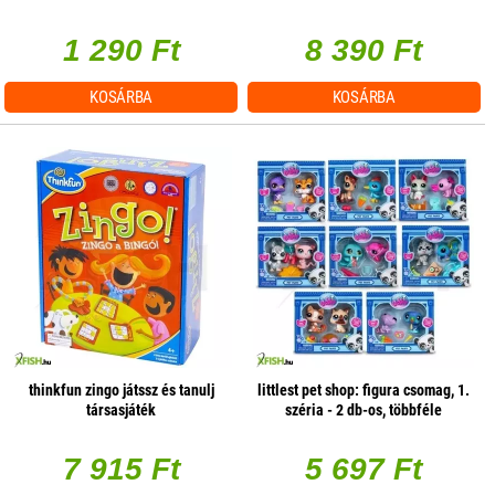
1 290 Ft
8 390 Ft
KOSÁRBA
KOSÁRBA
thinkfun zingo játssz és tanulj
littlest pet shop: figura csomag, 1.
társasjáték
széria - 2 db-os, többféle
7 915 Ft
5 697 Ft