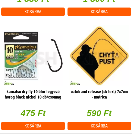
KOSÁRBA
KOSÁRBA
kamatsu dry fly 10 blnr legyező
catch and release (sk text) 7x7cm
horog black nickel 10 db/csomag
- matrica
475 Ft
590 Ft
KOSÁRBA
KOSÁRBA