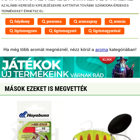
AZ ALÁBBI KERESÉSI KIFEJEZÉSEKRE KATTINTVA TOVÁBBI SZÁMODRA ÉRDEKES
TERMÉKEKET ÉRHETSZ EL:
folyékony
poraroma
aromaspray
aromás
tigrismogyoro
tigrismogyoró
tigrismogyoróval
Ha még több aromát megnéznél, nézz körül a
aroma
kategóriában!
MÁSOK EZEKET IS MEGVETTÉK