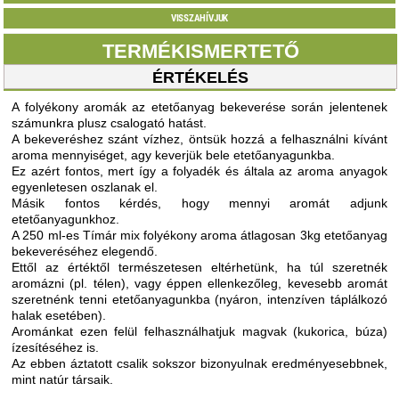
VISSZAHÍVJUK
TERMÉKISMERTETŐ
ÉRTÉKELÉS
A folyékony aromák az etetőanyag bekeverése során jelentenek
számunkra plusz csalogató hatást.
A bekeveréshez szánt vízhez, öntsük hozzá a felhasználni kívánt
aroma mennyiséget, agy keverjük bele etetőanyagunkba.
Ez azért fontos, mert így a folyadék és általa az aroma anyagok
egyenletesen oszlanak el.
Másik fontos kérdés, hogy mennyi aromát adjunk
etetőanyagunkhoz.
A 250 ml-es Tímár mix folyékony aroma átlagosan 3kg etetőanyag
bekeveréséhez elegendő.
Ettől az értéktől természetesen eltérhetünk, ha túl szeretnék
aromázni (pl. télen), vagy éppen ellenkezőleg, kevesebb aromát
szeretnénk tenni etetőanyagunkba (nyáron, intenzíven táplálkozó
halak esetében).
Arománkat ezen felül felhasználhatjuk magvak (kukorica, búza)
ízesítéséhez is.
Az ebben áztatott csalik sokszor bizonyulnak eredményesebbnek,
mint natúr társaik.