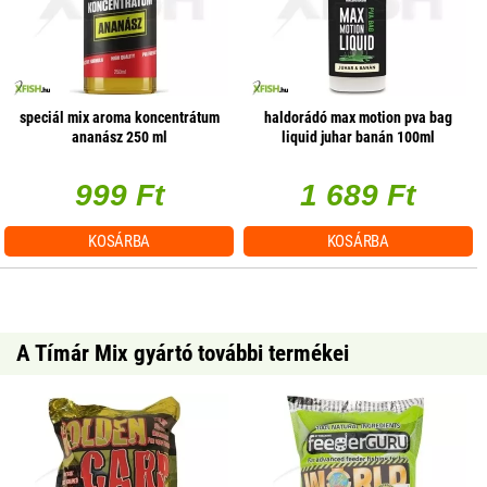
speciál mix aroma koncentrátum
haldorádó max motion pva bag
ananász 250 ml
liquid juhar banán 100ml
999 Ft
1 689 Ft
KOSÁRBA
KOSÁRBA
A Tímár Mix gyártó további termékei