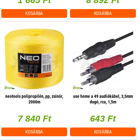
1 665 Ft
8 892 Ft
KOSÁRBA
KOSÁRBA
neotools polipropilén, pp, zsinór,
use home a 49 audiókábel, 3,5mm
2000m
dugó, rca, 1,5m
7 840 Ft
643 Ft
KOSÁRBA
KOSÁRBA