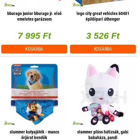
bburago junior bburago jr. első
lego city great vehicles 60401
emeletes garázsom
építőipari úthenger
7 995 Ft
3 526 Ft
KOSÁRBA
KOSÁRBA
slammer kutyajáték - mancs
slammer plüss hátizsák, gabi
őrjárat kendők
babaháza, pandi