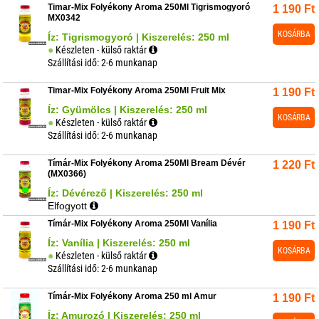
Timar-Mix Folyékony Aroma 250Ml Tigrismogyoró
1 190
Ft
MX0342
KOSÁRBA
Íz: Tigrismogyoró | Kiszerelés: 250 ml
Készleten - külső raktár
Szállítási idő: 2-6 munkanap
Timar-Mix Folyékony Aroma 250Ml Fruit Mix
1 190
Ft
Íz: Gyümölcs | Kiszerelés: 250 ml
KOSÁRBA
Készleten - külső raktár
Szállítási idő: 2-6 munkanap
Tímár-Mix Folyékony Aroma 250Ml Bream Dévér
1 220
Ft
(MX0366)
Íz: Dévérező | Kiszerelés: 250 ml
Elfogyott
Tímár-Mix Folyékony Aroma 250Ml Vanília
1 190
Ft
Íz: Vanília | Kiszerelés: 250 ml
KOSÁRBA
Készleten - külső raktár
Szállítási idő: 2-6 munkanap
Tímár-Mix Folyékony Aroma 250 ml Amur
1 190
Ft
Íz: Amurozó | Kiszerelés: 250 ml