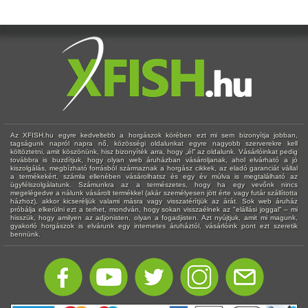
Az XFISH.hu egyre kedveltebb a horgászok körében ezt mi sem bizonyítja jobban,
tagságunk napról napra nő, közösségi oldalunkat egyre nagyobb szerverekre kell
költöztetni, amit köszönünk, hisz bizonyíték arra, hogy „él” az oldalunk. Vásárlóinkat pedig
továbbra is buzdítjuk, hogy olyan web áruházban vásároljanak, ahol elvárható a jó
kiszolgálás, megbízható forrásból származnak a horgász cikkek, az eladó garanciát vállal
a termékekért, számla ellenében vásárolhatsz és egy év múlva is megtalálható az
ügyfélszolgálatunk. Számunkra az a természetes, hogy ha egy vevőnk nincs
megelégedve a nálunk vásárolt termékkel (akár személyesen jött érte vagy futár szállította
házhoz), akkor kicseréljük valami másra vagy visszatérítjük az árát. Sok web áruház
próbálja elkerülni ezt a terhet, mondván, hogy sokan visszaélnek az "elállási joggal" – mi
hisszük, hogy amilyen az adjonisten, olyan a fogadjisten. Azt nyújtjuk, amit mi magunk,
gyakorló horgászok is elvárunk egy internetes áruháztól, vásárlóink pont ezt szeretik
bennünk.