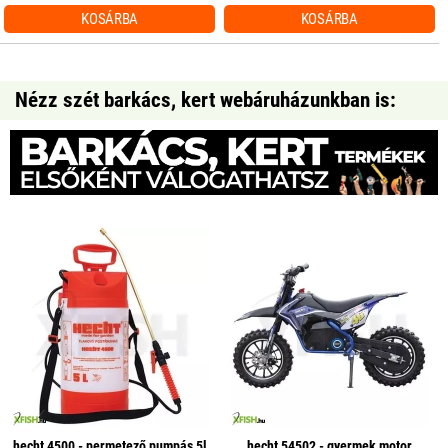
KOSÁRBA
KOSÁRBA
Nézz szét barkács, kert webáruházunkban is:
hecht 4500 - permetező pumpás 5l
hecht 54502 - gyermek motor