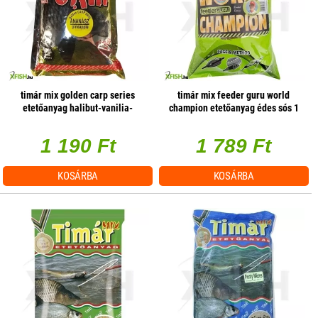
timár mix golden carp series
timár mix feeder guru world
etetőanyag halibut-vanilia-
champion etetőanyag édes sós 1
tigrismogyoró 1kg (182674)
kg
1 190 Ft
1 789 Ft
KOSÁRBA
KOSÁRBA