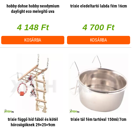
hobby dohse hobby neodymium
trixie eledeltartó labda fém 16cm
daylight eco melegítő uva
terrárium izzó - 42w e27
4 148 Ft
4 700 Ft
KOSÁRBA
KOSÁRBA
trixie függő híd fából és kötél
trixie tál fém tartóval 150ml/7cm
hörcsögöknek 29×25×9cm