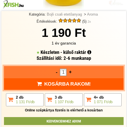
Kategória:
Bojli csali etetőanyag
>
Aroma
Értékelések:
(5)
2x
1 190 Ft
1 év garancia
Készleten - külső raktár
Szállítási idő: 2-6 munkanap
-
+
KOSÁRBA RAKOM!
2 db
3 db
4+ db
1 131 Ft/db
1 107 Ft/db
1 071 Ft/db
Online szépkártya fizetés is elérhető a kosárban
KEDVENCEIMHEZ ADOM