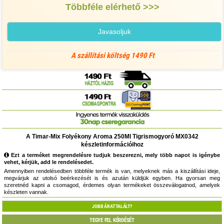
Többféle elérhető >>>
Javasoljuk
A szállítási költség 1490 Ft
A Timar-Mix Folyékony Aroma 250Ml Tigrismogyoró MX0342
készletinformációihoz
Ezt a terméket megrendelésre tudjuk beszerezni, mely több napot is igénybe
vehet, kérjük, add le rendelésedet.
Amennyiben rendelésedben többféle termék is van, melyeknek más a kiszállítási ideje,
megvárjuk az utolsó beérkezését is és azután küldjük egyben. Ha gyorsan meg
szeretnéd kapni a csomagod, érdemes olyan termékeket összeválogatnod, amelyek
készleten vannak.
JOBB ÁRAT TALÁLT?
TEGYE FEL KÉRDÉSÉT