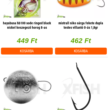
hayabusa hb100 sode ringed black
mistrall niko sárga fekete dupla
nickel keszegező horog 8-as
testes villantó 0-ás 1,8gr
10db/csomag
449 Ft
462 Ft
KOSÁRBA
KOSÁRBA