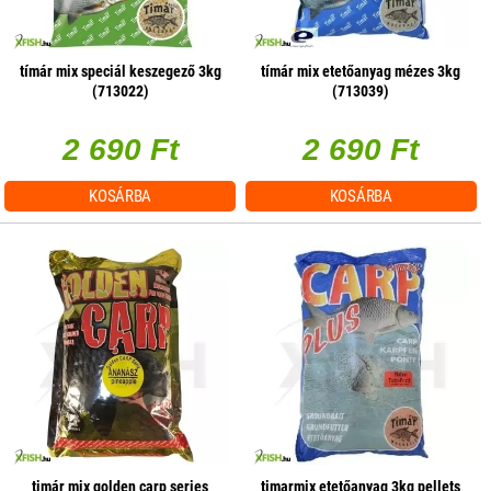
tímár mix speciál keszegező 3kg
tímár mix etetőanyag mézes 3kg
(713022)
(713039)
2 690 Ft
2 690 Ft
KOSÁRBA
KOSÁRBA
timár mix golden carp series
timarmix etetőanyag 3kg pellets