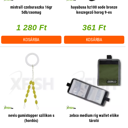
mistrall czeburaszka 16gr
hayabusa hz100 sode bronze
5db/csomag
keszegező horog 9-es
10db/csomag
1 280 Ft
361 Ft
KOSÁRBA
KOSÁRBA
nevis gumistopper szilikon s
zebco medium rig wallet előke
(hordós)
tároló