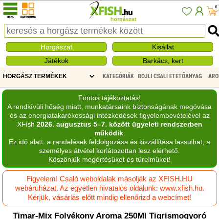
0
horgászat
Horgászat
Kisállat
Játékok
Barkács, kert
KATEGÓRIÁK
BOJLI CSALI ETETŐANYAG
AR
Fontos tájékoztatás!
A rendkívüli hőség miatt, munkatársaink biztonságának megóvása
és az energiatakarékossági intézkedések figyelembevételével az
XFish
2026. augusztus 5–7. között ügyeleti rendszerben
működik
.
Ez idő alatt: a rendelések feldolgozása és kiszállítása lassulhat, a
személyes átvétel korlátozottan lesz elérhető.
Köszönjük megértésüket és türelmüket!
Figyelem! Csaló weboldalak másolják az XFISH.HU
webáruházat. Az egyetlen hivatalos oldalunk: www.xfish.hu.
Kérjük, vásárlás előtt mindig ellenőrizd a webcímet!
Timar-Mix Folyékony Aroma 250Ml Tigrismogyoró