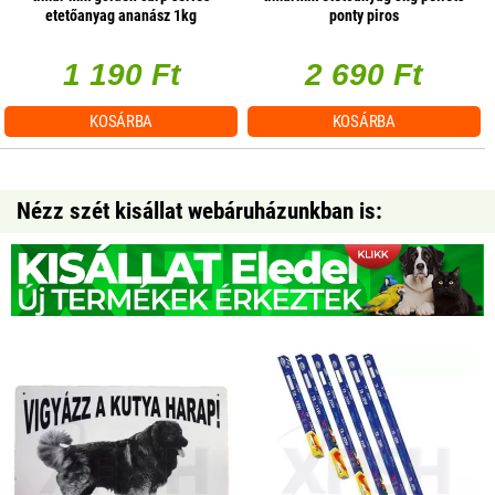
etetőanyag ananász 1kg
ponty piros
1 190 Ft
2 690 Ft
KOSÁRBA
KOSÁRBA
Nézz szét kisállat webáruházunkban is: