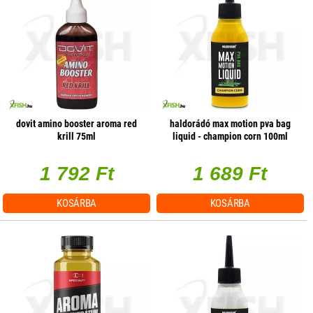
dovit amino booster aroma red
haldorádó max motion pva bag
krill 75ml
liquid - champion corn 100ml
1 792 Ft
1 689 Ft
KOSÁRBA
KOSÁRBA