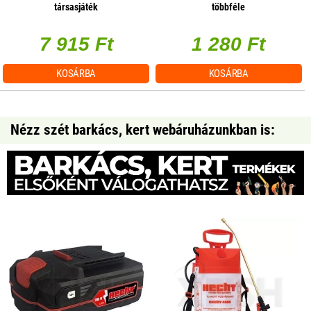
társasjáték
többféle
7 915 Ft
1 280 Ft
KOSÁRBA
KOSÁRBA
Nézz szét barkács, kert webáruházunkban is: