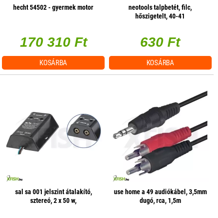
hecht 54502 - gyermek motor
neotools talpbetét, filc,
hőszigetelt, 40-41
170 310 Ft
630 Ft
KOSÁRBA
KOSÁRBA
sal sa 001 jelszint átalakító,
use home a 49 audiókábel, 3,5mm
sztereó, 2 x 50 w,
dugó, rca, 1,5m
hangerőszabályzás csatornánként