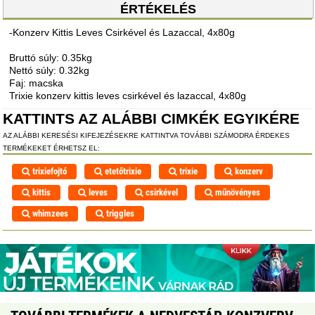
ÉRTÉKELÉS
-Konzerv Kittis Leves Csirkével és Lazaccal, 4x80g
Bruttó súly: 0.35kg
Nettó súly: 0.32kg
Faj: macska
Trixie konzerv kittis leves csirkével és lazaccal, 4x80g
KATTINTS AZ ALÁBBI CIMKÉK EGYIKÉRE
AZ ALÁBBI KERESÉSI KIFEJEZÉSEKRE KATTINTVA TOVÁBBI SZÁMODRA ÉRDEKES
TERMÉKEKET ÉRHETSZ EL:
trixiefojtó
etetőtrixie
trixie
konzerv
kittis
leves
csirkével
műnövényes
whimzees
triggles