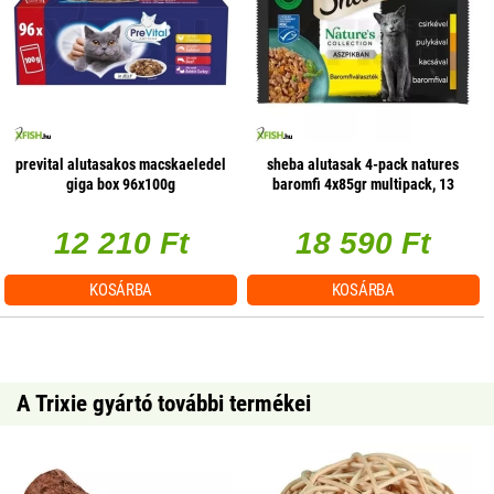
prevital alutasakos macskaeledel
sheba alutasak 4-pack natures
giga box 96x100g
baromfi 4x85gr multipack, 13
db/csomag
12 210 Ft
18 590 Ft
KOSÁRBA
KOSÁRBA
A Trixie gyártó további termékei