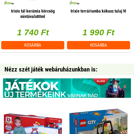
trixie tál kerámia hörcsög
trixie terráriumba kókusz talaj 9l
mintávalx80ml
1 740 Ft
1 990 Ft
KOSÁRBA
KOSÁRBA
Nézz szét játék webáruházunkban is: