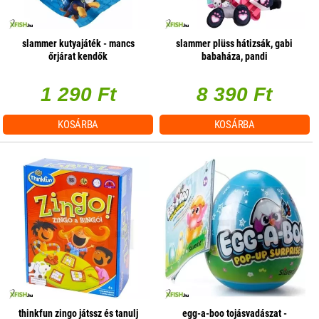
slammer kutyajáték - mancs
slammer plüss hátizsák, gabi
őrjárat kendők
babaháza, pandi
1 290 Ft
8 390 Ft
KOSÁRBA
KOSÁRBA
thinkfun zingo játssz és tanulj
egg-a-boo tojásvadászat -