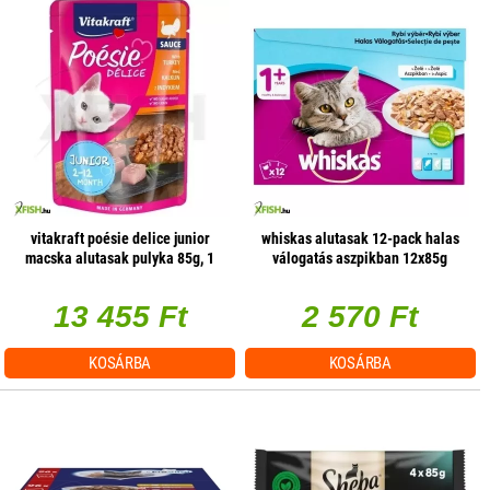
vitakraft poésie delice junior
whiskas alutasak 12-pack halas
macska alutasak pulyka 85g, 1
válogatás aszpikban 12x85g
db/csomag
multipack
13 455 Ft
2 570 Ft
KOSÁRBA
KOSÁRBA