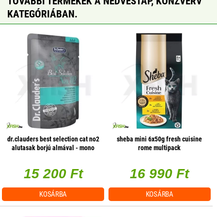
TOVÁBBI TERMÉKEK A NEDVESTÁP, KONZVERV
KATEGÓRIÁBAN.
dr.clauders best selection cat no2
sheba mini 6x50g fresh cuisine
alutasak borjú almával - mono
rome multipack
protein 85g 1 db/csomag
15 200 Ft
16 990 Ft
KOSÁRBA
KOSÁRBA