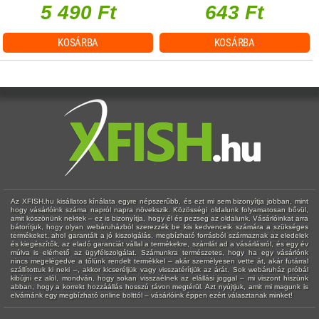
5 490 Ft
643 Ft
KOSÁRBA
KOSÁRBA
Az XFISH.hu kisállatos kínálata egyre népszerűbb, és ezt mi sem bizonyítja jobban, mint
hogy vásárlóink száma napról napra növekszik. Közösségi oldalunk folyamatosan bővül,
amit köszönünk nektek – ez is bizonyítja, hogy él és pezseg az oldalunk. Vásárlóinkat arra
bátorítjuk, hogy olyan webáruházból szerezzék be kis kedvenceik számára a szükséges
termékeket, ahol garantált a jó kiszolgálás, megbízható forrásból származnak az eledelek
és kiegészítők, az eladó garanciát vállal a termékekre, számlát ad a vásárlásról, és egy év
múlva is elérhető az ügyfélszolgálat. Számunkra természetes, hogy ha egy vásárlónk
nincs megelégedve a tőlünk rendelt termékkel – akár személyesen vette át, akár futárral
szállítottuk ki neki –, akkor kicseréljük vagy visszatérítjük az árát. Sok webáruház próbál
kibújni ez alól, mondván, hogy sokan visszaélnek az elállási joggal – mi viszont hiszünk
abban, hogy a korrekt hozzáállás hosszú távon megtérül. Azt nyújtjuk, amit mi magunk is
elvárnánk egy megbízható online bolttól – vásárlóink éppen ezért választanak minket!