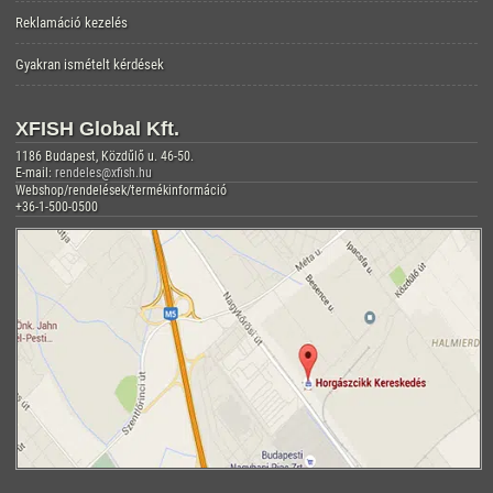
Reklamáció kezelés
Gyakran ismételt kérdések
XFISH Global Kft.
1186 Budapest, Közdűlő u. 46-50.
E-mail:
rendeles@xfish.hu
Webshop/rendelések/termékinformáció
+36-1-500-0500