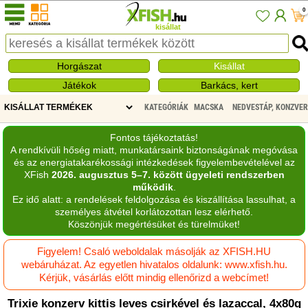
0
kisállat
Horgászat
Kisállat
Játékok
Barkács, kert
KATEGÓRIÁK
MACSKA
NEDVESTÁP, KONZVE
Fontos tájékoztatás!
A rendkívüli hőség miatt, munkatársaink biztonságának megóvása
és az energiatakarékossági intézkedések figyelembevételével az
XFish
2026. augusztus 5–7. között ügyeleti rendszerben
működik
.
Ez idő alatt: a rendelések feldolgozása és kiszállítása lassulhat, a
személyes átvétel korlátozottan lesz elérhető.
Köszönjük megértésüket és türelmüket!
Figyelem! Csaló weboldalak másolják az XFISH.HU
webáruházat. Az egyetlen hivatalos oldalunk: www.xfish.hu.
Kérjük, vásárlás előtt mindig ellenőrizd a webcímet!
Trixie konzerv kittis leves csirkével és lazaccal, 4x80g