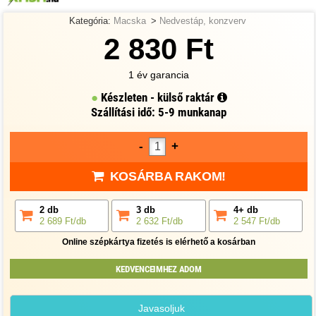
Kategória:
Macska
>
Nedvestáp, konzverv
2 830 Ft
1 év garancia
Készleten - külső raktár
Szállítási idő: 5-9 munkanap
-
+
KOSÁRBA RAKOM!
2 db
3 db
4+ db
2 689 Ft/db
2 632 Ft/db
2 547 Ft/db
Online szépkártya fizetés is elérhető a kosárban
KEDVENCEIMHEZ ADOM
Javasoljuk