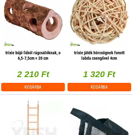
trixie bújó fából rágcsálóknak, o
trixie játék hörcsögnek fonott
6,5-7,5cm × 20 cm
labda csengővel 4cm
2 210 Ft
1 320 Ft
KOSÁRBA
KOSÁRBA