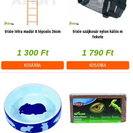
trixie létra madár 8 lépcsős 36cm
trixie szájkosár nylon hálós m
fekete
1 300 Ft
1 790 Ft
KOSÁRBA
KOSÁRBA