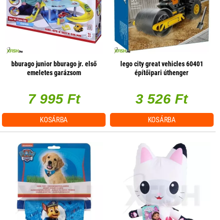
bburago junior bburago jr. első
lego city great vehicles 60401
emeletes garázsom
építőipari úthenger
7 995 Ft
3 526 Ft
KOSÁRBA
KOSÁRBA