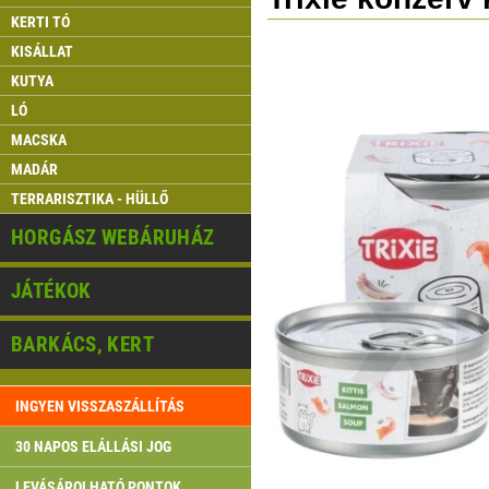
KERTI TÓ
KISÁLLAT
KUTYA
LÓ
MACSKA
MADÁR
TERRARISZTIKA - HÜLLŐ
HORGÁSZ WEBÁRUHÁZ
JÁTÉKOK
BARKÁCS, KERT
INGYEN VISSZASZÁLLÍTÁS
30 NAPOS ELÁLLÁSI JOG
LEVÁSÁROLHATÓ PONTOK