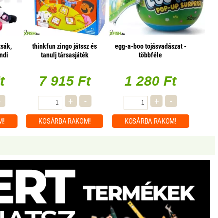
zsák,
thinkfun zingo játssz és
egg-a-boo tojásvadászat -
ndi
tanulj társasjáték
többféle
t
7 915 Ft
1 280 Ft
-
+
-
+
-
M!
KOSÁRBA
RAKOM!
KOSÁRBA
RAKOM!