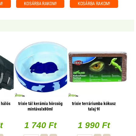
M!
KOSÁRBA
RAKOM!
KOSÁRBA
RAKOM!
n hálós
trixie tál kerámia hörcsög
trixie terráriumba kókusz
mintávalx80ml
talaj 9l
t
1 740 Ft
1 990 Ft