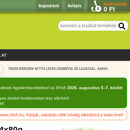
Kosár/pénztár
Regisztráció
Belépés
0
Ft
0
LAT
TRIXIE KONZERV KITTIS LEVES CSIRKÉVEL ÉS LAZACCAL, 4X80G
edések figyelembevételével az XFish
2026. augusztus 5–7. között
yes átvétel korlátozottan lesz elérhető.
et!
w.xfish.hu. Kérjük, vásárlás előtt mindig ellenőrizd a webcímet!
 4x80g