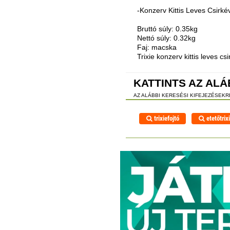
-Konzerv Kittis Leves Csirké
Bruttó súly: 0.35kg
Nettó súly: 0.32kg
Faj: macska
Trixie konzerv kittis leves cs
KATTINTS AZ ALÁ
AZ ALÁBBI KERESÉSI KIFEJEZÉSEK
trixiefojtó
etetőtrix