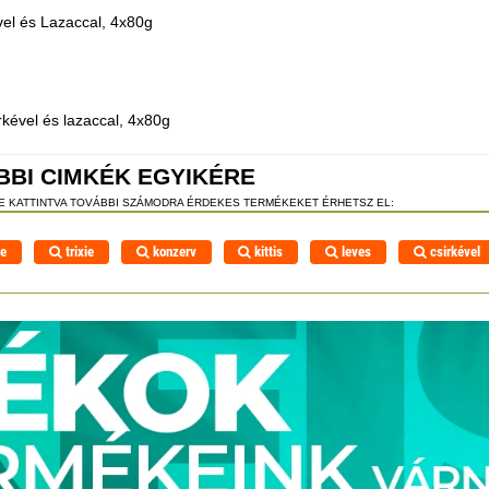
vel és Lazaccal, 4x80g
irkével és lazaccal, 4x80g
BBI CIMKÉK EGYIKÉRE
RE KATTINTVA TOVÁBBI SZÁMODRA ÉRDEKES TERMÉKEKET ÉRHETSZ EL:
ie
trixie
konzerv
kittis
leves
csirkével