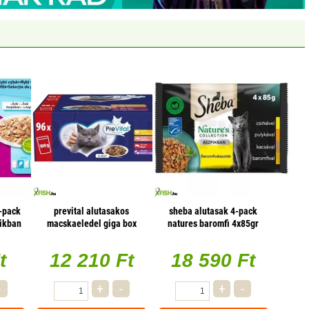
-pack
prevital alutasakos
sheba alutasak 4-pack
pikban
macskaeledel giga box
natures baromfi 4x85gr
k
96x100g
multipack, 13 db/csomag
t
12 210 Ft
18 590 Ft
-
+
-
+
-