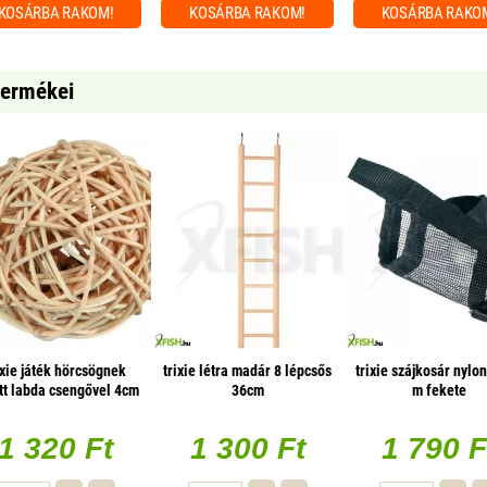
KOSÁRBA
RAKOM!
KOSÁRBA
RAKOM!
KOSÁRBA
RAKO
 termékei
ixie játék hörcsögnek
trixie létra madár 8 lépcsős
trixie szájkosár nylo
tt labda csengővel 4cm
36cm
m fekete
1 320 Ft
1 300 Ft
1 790 F