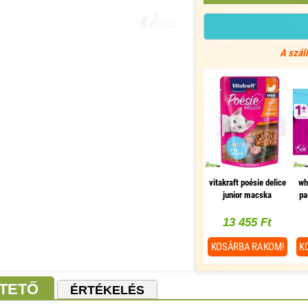
A szál
vitakraft poésie delice
wh
junior macska
pa
alutasak pulyka 85g,
a
1 db/csomag
13 455 Ft
KOSÁRBA
RAKOM!
K
TETŐ
ÉRTÉKELÉS