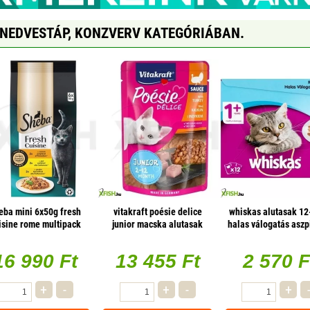
 NEDVESTÁP, KONZVERV KATEGÓRIÁBAN.
eba mini 6x50g fresh
vitakraft poésie delice
whiskas alutasak 12
isine rome multipack
junior macska alutasak
halas válogatás asz
pulyka 85g, 1 db/csomag
12x85g multipac
16 990 Ft
13 455 Ft
2 570 F
+
-
+
-
+