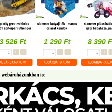
go city great vehicles
slammer kutyajáték - mancs
slammer plüss háti
01 építőipari úthenger
őrjárat kendők
gabi babaháza, pa
3 526 Ft
1 290 Ft
8 390 F
+
-
+
-
+
KOSÁRBA
RAKOM!
KOSÁRBA
RAKOM!
KOSÁRBA
RAKO
t webáruházunkban is: