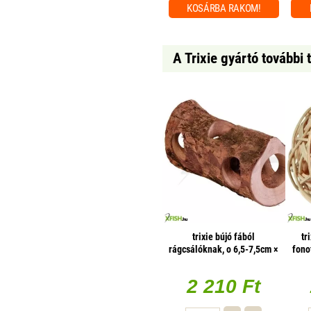
KOSÁRBA
RAKOM!
A Trixie gyártó további
trixie bújó fából
tr
rágcsálóknak, o 6,5-7,5cm ×
fono
20 cm
2 210 Ft