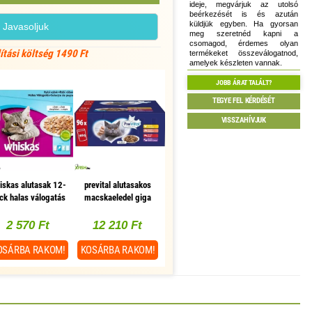
ideje, megvárjuk az utolsó
beérkezését is és azután
küldjük egyben. Ha gyorsan
Javasoljuk
meg szeretnéd kapni a
csomagod, érdemes olyan
lítási költség 1490 Ft
termékeket összeválogatnod,
amelyek készleten vannak.
JOBB ÁRAT TALÁLT?
TEGYE FEL KÉRDÉSÉT
VISSZAHÍVJUK
iskas alutasak 12-
prevital alutasakos
ck halas válogatás
macskaeledel giga
szpikban 12x85g
box 96x100g
multipack
2 570 Ft
12 210 Ft
OSÁRBA
RAKOM!
KOSÁRBA
RAKOM!