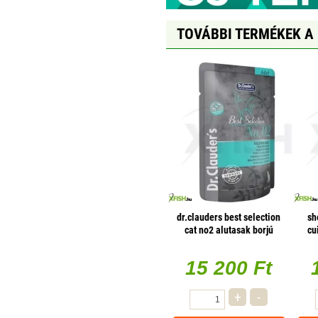
TOVÁBBI TERMÉKEK A
dr.clauders best selection
sh
cat no2 alutasak borjú
cu
almával - mono protein 85g
1 db/csomag
15 200 Ft
+
-