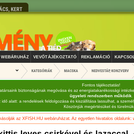
ÁCS, KERT
WEBÁRUHÁZ
VEVŐTÁJÉKOZTATÓ
REKLAMÁCIÓ
KAPCSO
KATEGÓRIÁK
MACSKA
NEDVESTÁP, KONZVERV
Fontos tájékoztatás!
katársaink biztonságának megóvása és az energiatakarékossági intézk
ügyeleti rendszerben működik
.
 idő alatt: a rendelések feldolgozása és kiszállítása lassulhat, a személ
Köszönjük megértésüket és türelmük
solják az XFISH.HU webáruházat. Az egyetlen hivatalos oldalunk: ww
kittis leves csirkével és lazaccal,