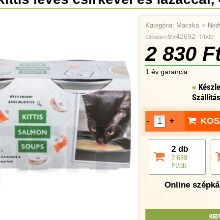
Kategória:
Macska
>
Ned
trx42692_trixie
Cikkszám:
2 830 F
1 év garancia
Készle
Szállítá
KOS
-
+
2 db
2 689
Ft/db
Online szépkár
KED