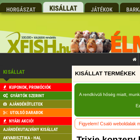
KISÁLLAT
HORGÁSZAT
JÁTÉKOK
BARK
KISÁLLAT
KUPONOK, PROMÓCIÓK
A rendkívüli hőség miatt, mun
GYÁRTÓK SZERINT
AJÁNDÉKÖTLETEK
Ez
UTOLSÓ DARABOK
NYÁRI AKCIÓ!
Figyelem! Csaló weboldalak má
AJÁNDÉKUTALVÁNY KISÁLLAT
Trixie konzerv 
AKVARISZTIKA - HAL