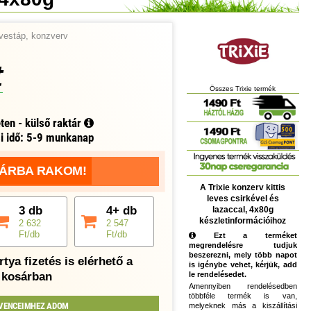
vestáp, konzverv
t
Összes Trixie termék
ten - külső raktár
si idő: 5-9 munkanap
ÁRBA RAKOM!
A Trixie konzerv kittis
leves csirkével és
3 db
4+ db
lazaccal, 4x80g
készletinformációihoz
2 632
2 547
Ft/db
Ft/db
Ezt a terméket
megrendelésre tudjuk
beszerezni, mely több napot
tya fizetés is elérhető a
is igénybe vehet, kérjük, add
kosárban
le rendelésedet.
Amennyiben rendelésedben
többféle termék is van,
VENCEIMHEZ ADOM
melyeknek más a kiszállítási