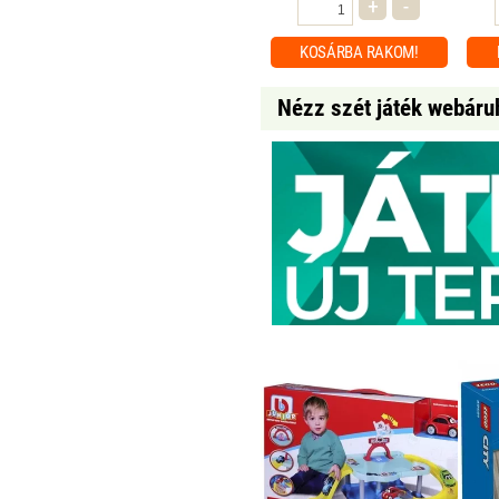
+
-
KOSÁRBA
RAKOM!
Nézz szét játék webáru