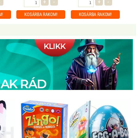
-
+
-
+
-
M!
KOSÁRBA
RAKOM!
KOSÁRBA
RAKOM!