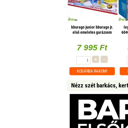
bburago junior bburago jr.
le
első emeletes garázsom
604
7 995 Ft
+
-
KOSÁRBA
RAKOM!
Nézz szét barkács, ker