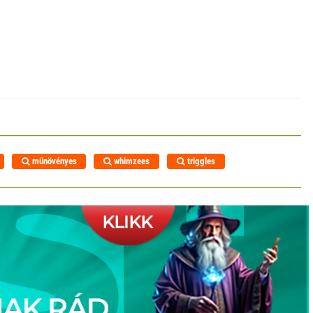
műnövényes
whimzees
triggles