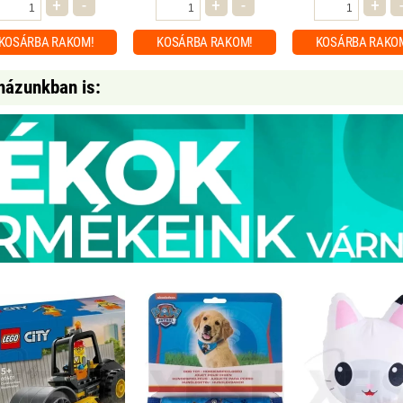
+
-
+
-
+
KOSÁRBA
RAKOM!
KOSÁRBA
RAKOM!
KOSÁRBA
RAKO
házunkban is: