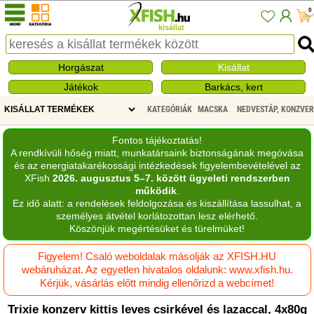
0
kisállat
Horgászat
Kisállat
Játékok
Barkács, kert
KATEGÓRIÁK
MACSKA
NEDVESTÁP, KONZVE
Fontos tájékoztatás!
A rendkívüli hőség miatt, munkatársaink biztonságának megóvása
és az energiatakarékossági intézkedések figyelembevételével az
XFish
2026. augusztus 5–7. között ügyeleti rendszerben
működik
.
Ez idő alatt: a rendelések feldolgozása és kiszállítása lassulhat, a
személyes átvétel korlátozottan lesz elérhető.
Köszönjük megértésüket és türelmüket!
Figyelem! Csaló weboldalak másolják az XFISH.HU
webáruházat. Az egyetlen hivatalos oldalunk: www.xfish.hu.
Kérjük, vásárlás előtt mindig ellenőrizd a webcímet!
Trixie konzerv kittis leves csirkével és lazaccal, 4x80g