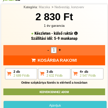
Kategória:
Macska
>
Nedvestáp, konzverv
2 830 Ft
1 év garancia
Készleten - külső raktár
Szállítási idő: 5-9 munkanap
-
+
KOSÁRBA RAKOM!
2 db
3 db
4+ db
2 689 Ft/db
2 632 Ft/db
2 547 Ft/db
Online szépkártya fizetés is elérhető a kosárban
KEDVENCEIMHEZ ADOM
Ajánljuk