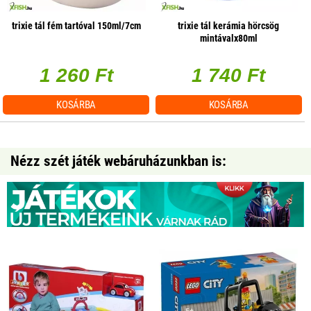
trixie tál fém tartóval 150ml/7cm
trixie tál kerámia hörcsög
mintávalx80ml
1 260 Ft
1 740 Ft
KOSÁRBA
KOSÁRBA
Nézz szét játék webáruházunkban is: