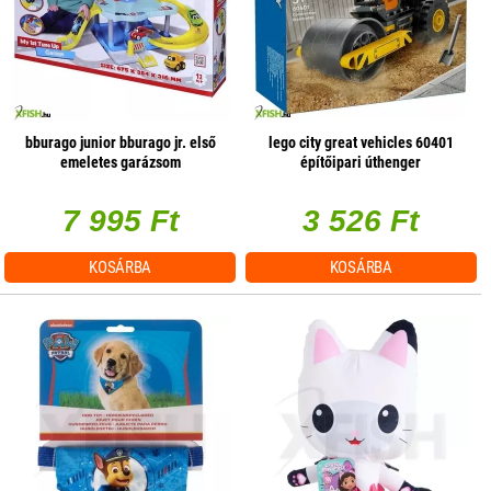
bburago junior bburago jr. első
lego city great vehicles 60401
emeletes garázsom
építőipari úthenger
7 995 Ft
3 526 Ft
KOSÁRBA
KOSÁRBA