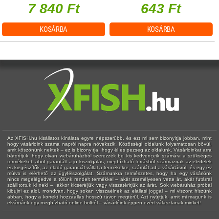
7 840 Ft
643 Ft
KOSÁRBA
KOSÁRBA
Az XFISH.hu kisállatos kínálata egyre népszerűbb, és ezt mi sem bizonyítja jobban, mint
hogy vásárlóink száma napról napra növekszik. Közösségi oldalunk folyamatosan bővül,
amit köszönünk nektek – ez is bizonyítja, hogy él és pezseg az oldalunk. Vásárlóinkat arra
bátorítjuk, hogy olyan webáruházból szerezzék be kis kedvenceik számára a szükséges
termékeket, ahol garantált a jó kiszolgálás, megbízható forrásból származnak az eledelek
és kiegészítők, az eladó garanciát vállal a termékekre, számlát ad a vásárlásról, és egy év
múlva is elérhető az ügyfélszolgálat. Számunkra természetes, hogy ha egy vásárlónk
nincs megelégedve a tőlünk rendelt termékkel – akár személyesen vette át, akár futárral
szállítottuk ki neki –, akkor kicseréljük vagy visszatérítjük az árát. Sok webáruház próbál
kibújni ez alól, mondván, hogy sokan visszaélnek az elállási joggal – mi viszont hiszünk
abban, hogy a korrekt hozzáállás hosszú távon megtérül. Azt nyújtjuk, amit mi magunk is
elvárnánk egy megbízható online bolttól – vásárlóink éppen ezért választanak minket!