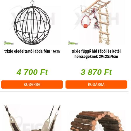
trixie eledeltartó labda fém 16cm
trixie függő híd fából és kötél
hörcsögöknek 29×25×9cm
4 700 Ft
3 870 Ft
KOSÁRBA
KOSÁRBA