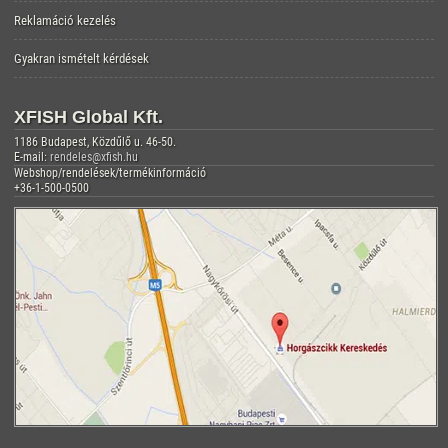
Reklamáció kezelés
Gyakran ismételt kérdések
XFISH Global Kft.
1186 Budapest, Közdűlő u. 46-50.
E-mail:
rendeles@xfish.hu
Webshop/rendelések/termékinformáció
+36-1-500-0500