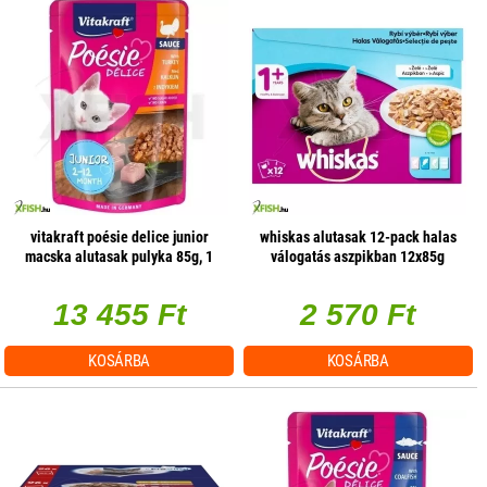
vitakraft poésie delice junior
whiskas alutasak 12-pack halas
macska alutasak pulyka 85g, 1
válogatás aszpikban 12x85g
db/csomag
multipack
13 455 Ft
2 570 Ft
KOSÁRBA
KOSÁRBA