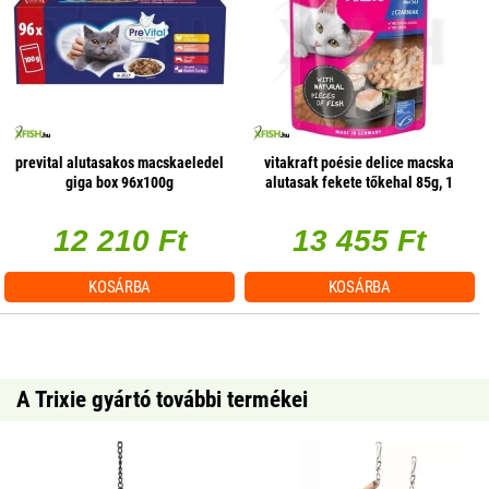
prevital alutasakos macskaeledel
vitakraft poésie delice macska
giga box 96x100g
alutasak fekete tőkehal 85g, 1
db/csomag
12 210 Ft
13 455 Ft
KOSÁRBA
KOSÁRBA
A Trixie gyártó további termékei