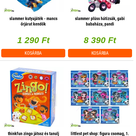
slammer kutyajáték - mancs
slammer plüss hátizsák, gabi
őrjárat kendők
babaháza, pandi
1 290 Ft
8 390 Ft
KOSÁRBA
KOSÁRBA
thinkfun zingo játssz és tanulj
littlest pet shop: figura csomag, 1.