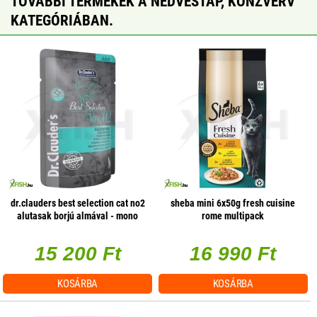
TOVÁBBI TERMÉKEK A NEDVESTÁP, KONZVERV
KATEGÓRIÁBAN.
dr.clauders best selection cat no2
sheba mini 6x50g fresh cuisine
alutasak borjú almával - mono
rome multipack
protein 85g 1 db/csomag
15 200 Ft
16 990 Ft
KOSÁRBA
KOSÁRBA