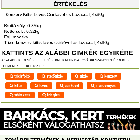
ÉRTÉKELÉS
-Konzerv Kittis Leves Csirkével és Lazaccal, 4x80g
Bruttó súly: 0.35kg
Nettó súly: 0.32kg
Faj: macska
Trixie konzerv kittis leves csirkével és lazaccal, 4x80g
KATTINTS AZ ALÁBBI CIMKÉK EGYIKÉRE
AZ ALÁBBI KERESÉSI KIFEJEZÉSEKRE KATTINTVA TOVÁBBI SZÁMODRA ÉRDEKES
TERMÉKEKET ÉRHETSZ EL:
trixiefojtó
etetőtrixie
trixie
konzerv
kittis
leves
csirkével
műnövényes
whimzees
triggles