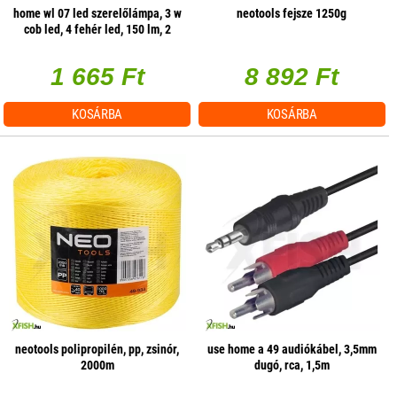
home wl 07 led szerelőlámpa, 3 w
neotools fejsze 1250g
cob led, 4 fehér led, 150 lm, 2
üzemmód, mágneses
1 665 Ft
8 892 Ft
KOSÁRBA
KOSÁRBA
neotools polipropilén, pp, zsinór,
use home a 49 audiókábel, 3,5mm
2000m
dugó, rca, 1,5m