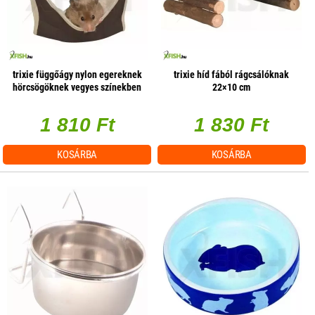
trixie függőágy nylon egereknek
trixie híd fából rágcsálóknak
hörcsögöknek vegyes színekben
22×10 cm
18×18cm
1 810 Ft
1 830 Ft
KOSÁRBA
KOSÁRBA