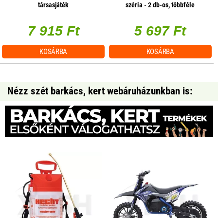
társasjáték
széria - 2 db-os, többféle
7 915 Ft
5 697 Ft
KOSÁRBA
KOSÁRBA
Nézz szét barkács, kert webáruházunkban is: