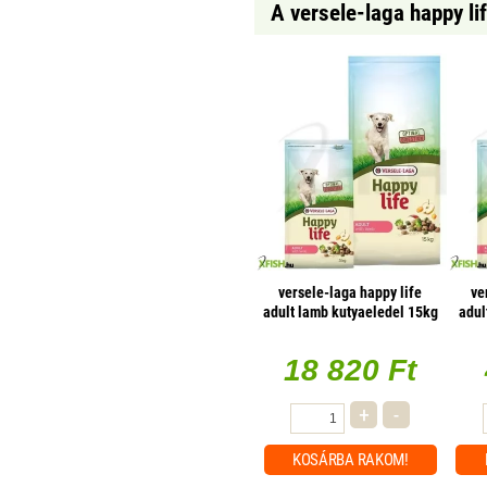
A versele-laga happy li
versele-laga happy life
ve
adult lamb kutyaeledel 15kg
adul
(bárányos)
18 820 Ft
+
-
KOSÁRBA
RAKOM!