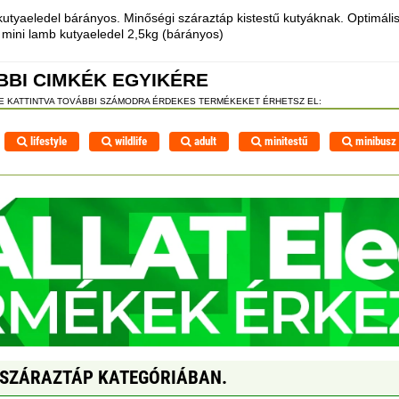
utyaeledel bárányos. Minőségi száraztáp kistestű kutyáknak. Optimális
t mini lamb kutyaeledel 2,5kg (bárányos)
BBI CIMKÉK EGYIKÉRE
RE KATTINTVA TOVÁBBI SZÁMODRA ÉRDEKES TERMÉKEKET ÉRHETSZ EL:
lifestyle
wildlife
adult
minitestű
minibusz
 SZÁRAZTÁP KATEGÓRIÁBAN.