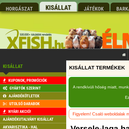
KISÁLLAT
HORGÁSZAT
JÁTÉKOK
BARK
KISÁLLAT
KUPONOK, PROMÓCIÓK
A rendkívüli hőség miatt, mun
GYÁRTÓK SZERINT
AJÁNDÉKÖTLETEK
Ez
UTOLSÓ DARABOK
NYÁRI AKCIÓ!
Figyelem! Csaló weboldalak má
AJÁNDÉKUTALVÁNY KISÁLLAT
Versele-laga ha
AKVARISZTIKA - HAL