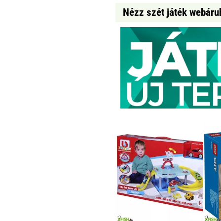
Nézz szét játék webáru