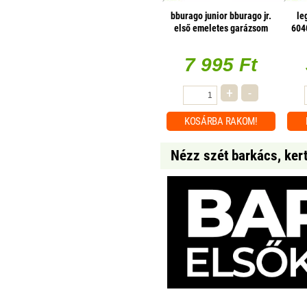
bburago junior bburago jr.
le
első emeletes garázsom
604
7 995 Ft
+
-
KOSÁRBA
RAKOM!
Nézz szét barkács, ker