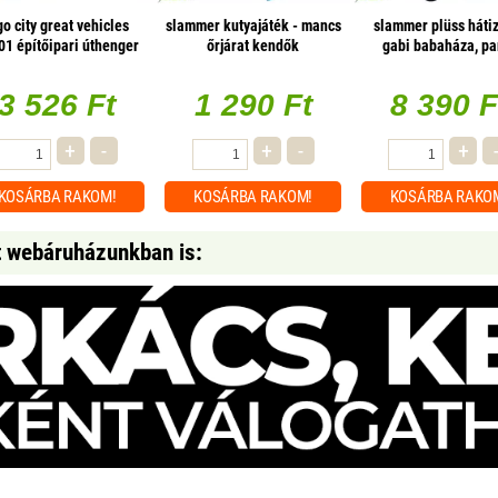
go city great vehicles
slammer kutyajáték - mancs
slammer plüss háti
01 építőipari úthenger
őrjárat kendők
gabi babaháza, pa
3 526 Ft
1 290 Ft
8 390 F
+
-
+
-
+
KOSÁRBA
RAKOM!
KOSÁRBA
RAKOM!
KOSÁRBA
RAKO
t webáruházunkban is: