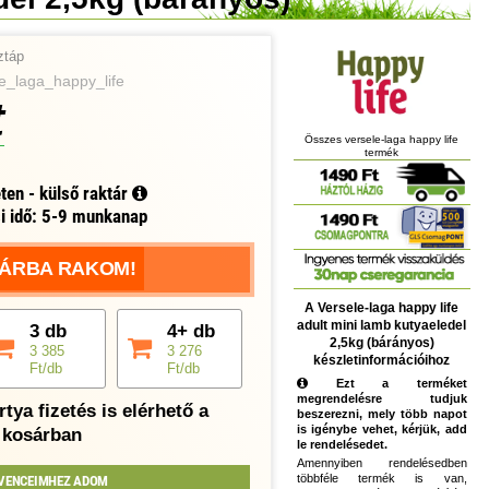
ztáp
e_laga_happy_life
t
Összes versele-laga happy life
termék
ten - külső raktár
si idő: 5-9 munkanap
ÁRBA RAKOM!
A Versele-laga happy life
adult mini lamb kutyaeledel
3 db
4+ db
2,5kg (bárányos)
3 385
3 276
készletinformációihoz
Ft/db
Ft/db
Ezt a terméket
megrendelésre tudjuk
tya fizetés is elérhető a
beszerezni, mely több napot
is igénybe vehet, kérjük, add
kosárban
le rendelésedet.
Amennyiben rendelésedben
többféle termék is van,
VENCEIMHEZ ADOM