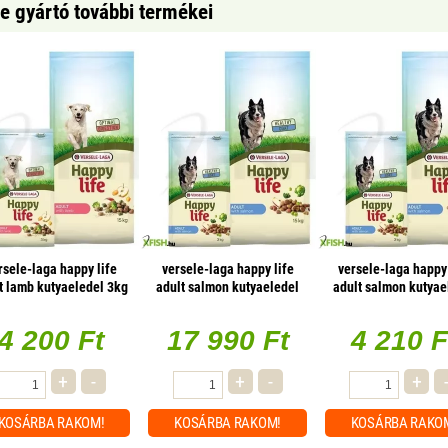
fe gyártó további termékei
rsele-laga happy life
versele-laga happy life
versele-laga happy 
t lamb kutyaeledel 3kg
adult salmon kutyaeledel
adult salmon kutyae
(bárányos)
15kg (lazacos)
3kg (lazacos)
4 200 Ft
17 990 Ft
4 210 F
+
-
+
-
+
KOSÁRBA
RAKOM!
KOSÁRBA
RAKOM!
KOSÁRBA
RAKO