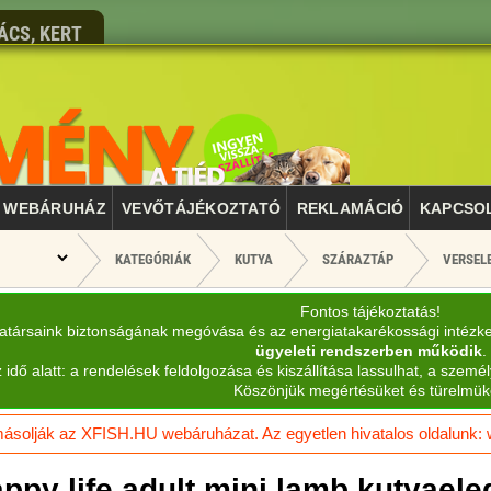
ÁCS, KERT
WEBÁRUHÁZ
VEVŐTÁJÉKOZTATÓ
REKLAMÁCIÓ
KAPCSO
KATEGÓRIÁK
KUTYA
SZÁRAZTÁP
VERSELE
Fontos tájékoztatás!
katársaink biztonságának megóvása és az energiatakarékossági intézk
ügyeleti rendszerben működik
.
 idő alatt: a rendelések feldolgozása és kiszállítása lassulhat, a személ
Köszönjük megértésüket és türelmük
solják az XFISH.HU webáruházat. Az egyetlen hivatalos oldalunk: ww
ppy life adult mini lamb kutyaele