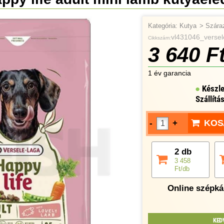
Kategória:
Kutya
>
Szára
vl431046_versel
Cikkszám:
3 640 F
1 év garancia
Készle
Szállítá
KOS
-
+
2 db
3 458
Ft/db
Online szépkár
KED