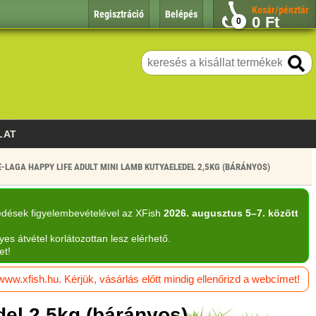
Kosár/pénztár
Regisztráció
Belépés
0
Ft
0
LAT
-LAGA HAPPY LIFE ADULT MINI LAMB KUTYAELEDEL 2,5KG (BÁRÁNYOS)
edések figyelembevételével az XFish
2026. augusztus 5–7. között
yes átvétel korlátozottan lesz elérhető.
et!
w.xfish.hu. Kérjük, vásárlás előtt mindig ellenőrizd a webcímet!
del 2,5kg (bárányos)