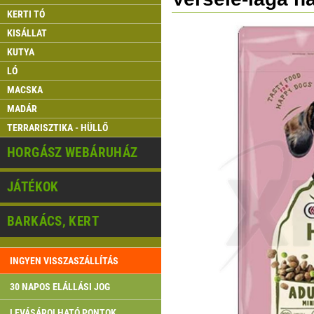
KERTI TÓ
KISÁLLAT
KUTYA
LÓ
MACSKA
MADÁR
TERRARISZTIKA - HÜLLŐ
HORGÁSZ WEBÁRUHÁZ
JÁTÉKOK
BARKÁCS, KERT
INGYEN VISSZASZÁLLÍTÁS
30 NAPOS ELÁLLÁSI JOG
LEVÁSÁROLHATÓ PONTOK