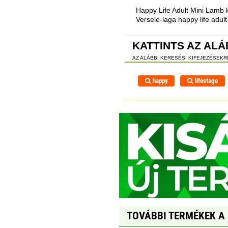
Happy Life Adult Mini Lamb k
Versele-laga happy life adul
KATTINTS AZ ALÁ
AZ ALÁBBI KERESÉSI KIFEJEZÉSEK
happy
lifestage
TOVÁBBI TERMÉKEK A