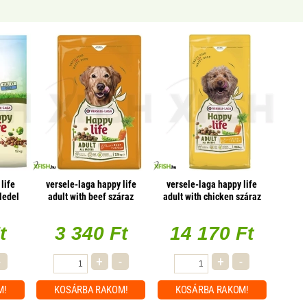
life
versele-laga happy life
versele-laga happy life
ledel
adult with beef száraz
adult with chicken száraz
kutyaeledel 2,5kg (marhás)
kutyaeledel 12,5kg (csirkés)
t
3 340 Ft
14 170 Ft
-
+
-
+
-
M!
KOSÁRBA
RAKOM!
KOSÁRBA
RAKOM!