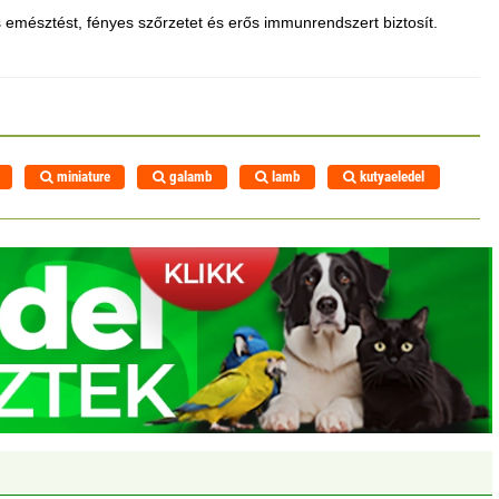
 emésztést, fényes szőrzetet és erős immunrendszert biztosít.
miniature
galamb
lamb
kutyaeledel