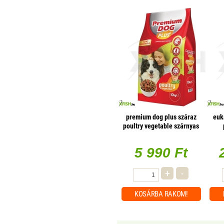
premium dog plus száraz
euk
poultry vegetable szárnyas
zöldség 10000g
5 990 Ft
+
-
KOSÁRBA
RAKOM!