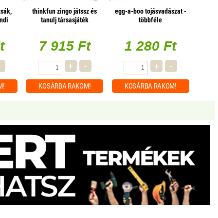
zsák,
thinkfun zingo játssz és
egg-a-boo tojásvadászat -
ndi
tanulj társasjáték
többféle
t
7 915 Ft
1 280 Ft
-
+
-
+
-
M!
KOSÁRBA
RAKOM!
KOSÁRBA
RAKOM!