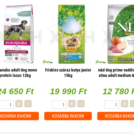
anuba adult dog mono
friskies száraz kutya junior
n&d dog prime vaddi
protein lazac 12kg
15kg
alma adult medium &
2,5kg
24 650 Ft
19 990 Ft
12 780 
+
-
+
-
+
KOSÁRBA
RAKOM!
KOSÁRBA
RAKOM!
KOSÁRBA
RAKO