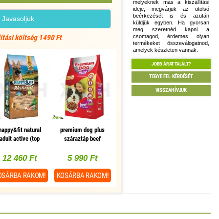
melyeknek más a kiszállítási
ideje, megvárjuk az utolsó
beérkezését is és azután
Javasoljuk
küldjük egyben. Ha gyorsan
meg szeretnéd kapni a
csomagod, érdemes olyan
lítási költség 1490 Ft
termékeket összeválogatnod,
amelyek készleten vannak.
JOBB ÁRAT TALÁLT?
TEGYE FEL KÉRDÉSÉT
VISSZAHÍVJUK
happy&fit natural
premium dog plus
adult active (top
száraztáp beef
breeder) 12kg
vegetable marha
zöldség 10000g
12 460 Ft
5 990 Ft
OSÁRBA
RAKOM!
KOSÁRBA
RAKOM!