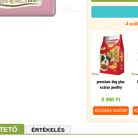
A szál
premium dog plus
száraz poultry
vegetable szárnyas
zöldség 10000g
5 990 Ft
KOSÁRBA
RAKOM!
K
TETŐ
ÉRTÉKELÉS