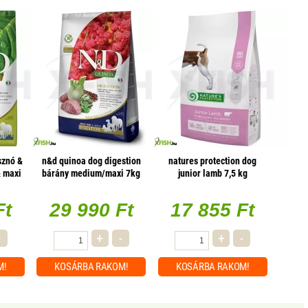
sznó &
n&d quinoa dog digestion
natures protection dog
 maxi
bárány medium/maxi 7kg
junior lamb 7,5 kg
Ft
29 990 Ft
17 855 Ft
-
+
-
+
-
M!
KOSÁRBA
RAKOM!
KOSÁRBA
RAKOM!