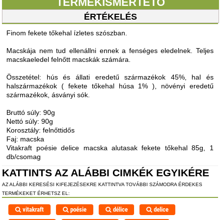
TERMÉKISMERTETŐ
ÉRTÉKELÉS
Finom fekete tőkehal ízletes szószban.
Macskája nem tud ellenállni ennek a fenséges eledelnek. Teljes
macskaeledel felnőtt macskák számára.
Összetétel: hús és állati eredetű származékok 45%, hal és
halszármazékok ( fekete tőkehal húsa 1% ), növényi eredetű
származékok, ásványi sók.
Bruttó súly: 90g
Nettó súly: 90g
Korosztály: felnőttidős
Faj: macska
Vitakraft poésie delice macska alutasak fekete tőkehal 85g, 1
db/csomag
KATTINTS AZ ALÁBBI CIMKÉK EGYIKÉRE
AZ ALÁBBI KERESÉSI KIFEJEZÉSEKRE KATTINTVA TOVÁBBI SZÁMODRA ÉRDEKES
TERMÉKEKET ÉRHETSZ EL:
vitakraft
poésie
délice
delice