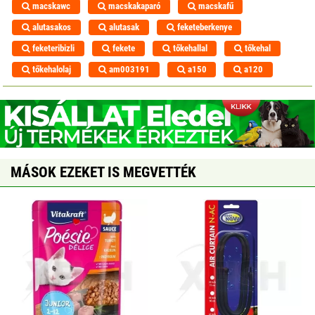
macskawc
macskakaparó
macskafű
alutasakos
alutasak
feketeberkenye
feketeribizli
fekete
tőkehallal
tőkehal
tőkehalolaj
am003191
a150
a120
MÁSOK EZEKET IS MEGVETTÉK