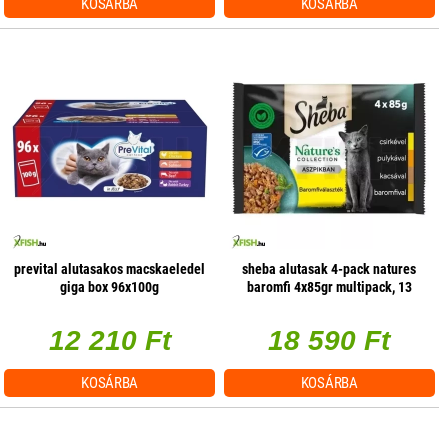
KOSÁRBA
KOSÁRBA
prevital alutasakos macskaeledel
sheba alutasak 4-pack natures
giga box 96x100g
baromfi 4x85gr multipack, 13
db/csomag
12 210 Ft
18 590 Ft
KOSÁRBA
KOSÁRBA