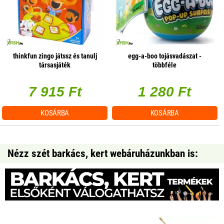
thinkfun zingo játssz és tanulj
egg-a-boo tojásvadászat -
társasjáték
többféle
7 915 Ft
1 280 Ft
KOSÁRBA
KOSÁRBA
Nézz szét barkács, kert webáruházunkban is: