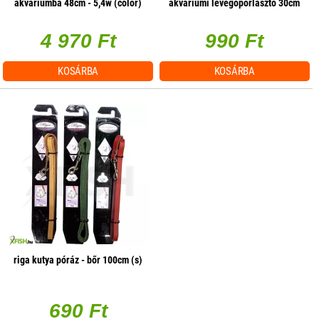
akváriumba 48cm - 5,4w (color)
akváriumi levegőporlasztó 30cm
4 970 Ft
990 Ft
KOSÁRBA
KOSÁRBA
riga kutya póráz - bőr 100cm (s)
690 Ft