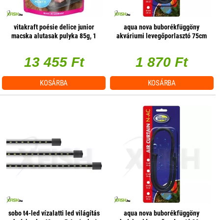
vitakraft poésie delice junior
aqua nova buborékfüggöny
macska alutasak pulyka 85g, 1
akváriumi levegőporlasztó 75cm
db/csomag
13 455 Ft
1 870 Ft
KOSÁRBA
KOSÁRBA
sobo t4-led vízalatti led világítás
aqua nova buborékfüggöny