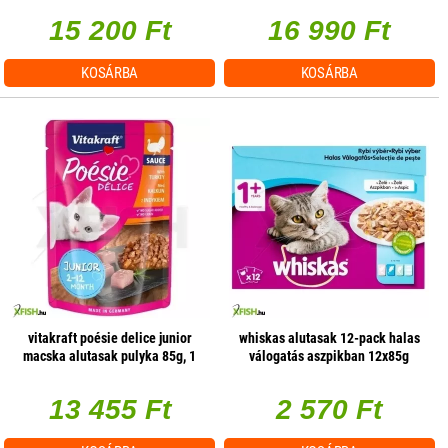
15 200 Ft
16 990 Ft
KOSÁRBA
KOSÁRBA
vitakraft poésie delice junior
whiskas alutasak 12-pack halas
macska alutasak pulyka 85g, 1
válogatás aszpikban 12x85g
db/csomag
multipack
13 455 Ft
2 570 Ft