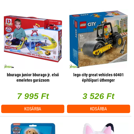
bburago junior bburago jr. első
lego city great vehicles 60401
emeletes garázsom
építőipari úthenger
7 995 Ft
3 526 Ft
KOSÁRBA
KOSÁRBA