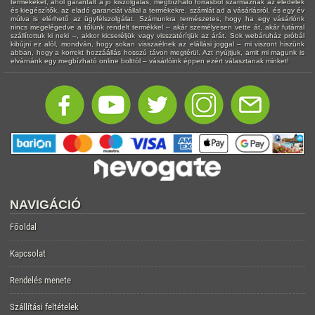
termékeket, ahol garantált a jó kiszolgálás, megbízható forrásból származnak az eledelek
és kiegészítők, az eladó garanciát vállal a termékekre, számlát ad a vásárlásról, és egy év
múlva is elérhető az ügyfélszolgálat. Számunkra természetes, hogy ha egy vásárlónk
nincs megelégedve a tőlünk rendelt termékkel – akár személyesen vette át, akár futárral
szállítottuk ki neki –, akkor kicseréljük vagy visszatérítjük az árát. Sok webáruház próbál
kibújni ez alól, mondván, hogy sokan visszaélnek az elállási joggal – mi viszont hiszünk
abban, hogy a korrekt hozzáállás hosszú távon megtérül. Azt nyújtjuk, amit mi magunk is
elvárnánk egy megbízható online bolttól – vásárlóink éppen ezért választanak minket!
NAVIGÁCIÓ
Főoldal
Kapcsolat
Rendelés menete
Szállítási feltételek