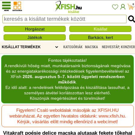
0
kisállat
Horgászat
Kisállat
Játékok
Barkács, kert
KATEGÓRIÁK
MACSKA
NEDVESTÁP, KONZVE
Fontos tájékoztatás!
A rendkívüli hőség miatt, munkatársaink biztonságának megóvása
és az energiatakarékossági intézkedések figyelembevételével az
XFish
2026. augusztus 5–7. között ügyeleti rendszerben
működik
.
Ez idő alatt: a rendelések feldolgozása és kiszállítása lassulhat, a
személyes átvétel korlátozottan lesz elérhető.
Köszönjük megértésüket és türelmüket!
Figyelem! Csaló weboldalak másolják az XFISH.HU
webáruházat. Az egyetlen hivatalos oldalunk: www.xfish.hu.
Kérjük, vásárlás előtt mindig ellenőrizd a webcímet!
Vitakraft poésie delice macska alutasak fekete tőkehal