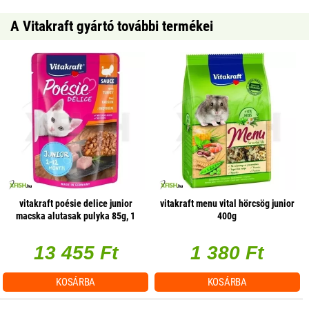
A Vitakraft gyártó további termékei
vitakraft poésie delice junior
vitakraft menu vital hörcsög junior
macska alutasak pulyka 85g, 1
400g
db/csomag
13 455 Ft
1 380 Ft
KOSÁRBA
KOSÁRBA