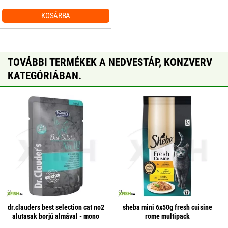
KOSÁRBA
TOVÁBBI TERMÉKEK A NEDVESTÁP, KONZVERV
KATEGÓRIÁBAN.
dr.clauders best selection cat no2
sheba mini 6x50g fresh cuisine
alutasak borjú almával - mono
rome multipack
protein 85g 1 db/csomag