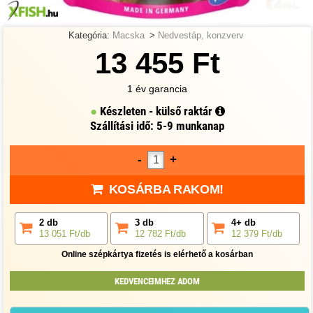
Kategória:
Macska
>
Nedvestáp, konzverv
13 455 Ft
1 év garancia
Készleten - külső raktár
Szállítási idő: 5-9 munkanap
-
+
KOSÁRBA RAKOM!
2 db
3 db
4+ db
13 051 Ft/db
12 782 Ft/db
12 379 Ft/db
Online szépkártya fizetés is elérhető a kosárban
KEDVENCEIMHEZ ADOM