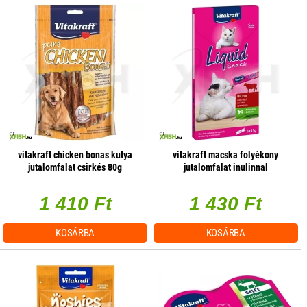
vitakraft chicken bonas kutya
vitakraft macska folyékony
jutalomfalat csirkés 80g
jutalomfalat inulinnal
marhahússal 6x15g
1 410 Ft
1 430 Ft
KOSÁRBA
KOSÁRBA