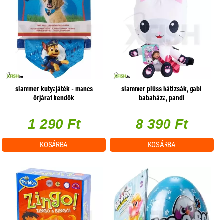
slammer kutyajáték - mancs
slammer plüss hátizsák, gabi
őrjárat kendők
babaháza, pandi
1 290 Ft
8 390 Ft
KOSÁRBA
KOSÁRBA