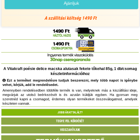
Ajánljuk
A szállítási költség 1490 Ft
A Vitakraft poésie delice macska alutasak fekete tőkehal 85g, 1 db/csomag
készletinformációihoz
Ezt a terméket megrendelésre tudjuk beszerezni, mely több napot is igénybe
vehet, kérjük, add le rendelésedet.
Amennyiben rendelésedben többféle termék is van, melyeknek más a kiszállítási ideje,
megvárjuk az utolsó beérkezését is és azután küldjük egyben. Ha gyorsan meg
szeretnéd kapni a csomagod, érdemes olyan termékeket összeválogatnod, amelyek
készleten vannak.
JOBB ÁRAT TALÁLT?
TEGYE FEL KÉRDÉSÉT
VISSZAHÍVJUK