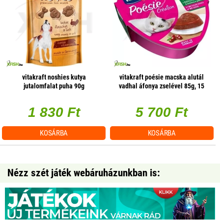
vitakraft noshies kutya
vitakraft poésie macska alutál
jutalomfalat puha 90g
vadhal áfonya zselével 85g, 15
db/csomag
1 830 Ft
5 700 Ft
KOSÁRBA
KOSÁRBA
Nézz szét játék webáruházunkban is: