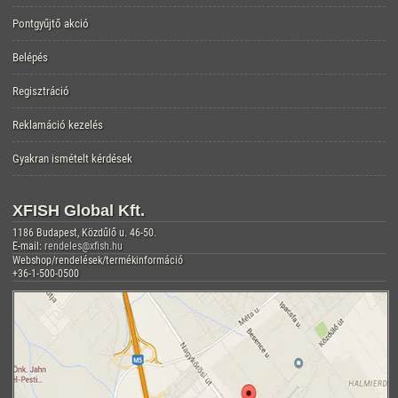
Pontgyűjtő akció
Belépés
Regisztráció
Reklamáció kezelés
Gyakran ismételt kérdések
XFISH Global Kft.
1186 Budapest, Közdűlő u. 46-50.
E-mail:
rendeles@xfish.hu
Webshop/rendelések/termékinformáció
+36-1-500-0500