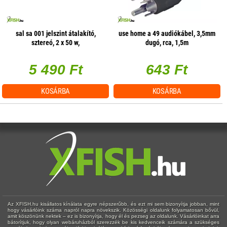
sal sa 001 jelszint átalakító,
use home a 49 audiókábel, 3,5mm
sztereó, 2 x 50 w,
dugó, rca, 1,5m
hangerőszabályzás csatornánként
5 490 Ft
643 Ft
KOSÁRBA
KOSÁRBA
Az XFISH.hu kisállatos kínálata egyre népszerűbb, és ezt mi sem bizonyítja jobban, mint
hogy vásárlóink száma napról napra növekszik. Közösségi oldalunk folyamatosan bővül,
amit köszönünk nektek – ez is bizonyítja, hogy él és pezseg az oldalunk. Vásárlóinkat arra
bátorítjuk, hogy olyan webáruházból szerezzék be kis kedvenceik számára a szükséges