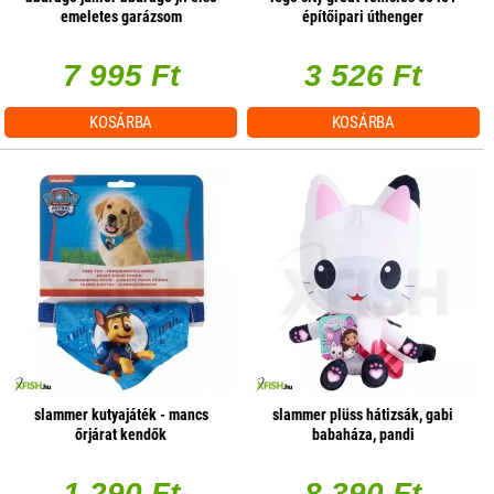
emeletes garázsom
építőipari úthenger
7 995 Ft
3 526 Ft
KOSÁRBA
KOSÁRBA
slammer kutyajáték - mancs
slammer plüss hátizsák, gabi
őrjárat kendők
babaháza, pandi
1 290 Ft
8 390 Ft