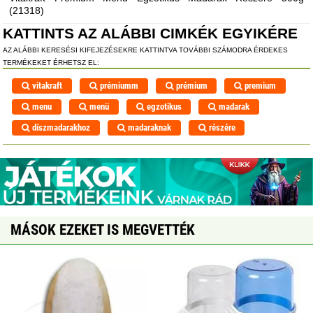
(21318)
KATTINTS AZ ALÁBBI CIMKÉK EGYIKÉRE
AZ ALÁBBI KERESÉSI KIFEJEZÉSEKRE KATTINTVA TOVÁBBI SZÁMODRA ÉRDEKES
TERMÉKEKET ÉRHETSZ EL:
vitakraft
prémiumm
prémium
premium
menu
menü
egzotikus
madarak
díszmadarakhoz
madaraknak
részére
MÁSOK EZEKET IS MEGVETTÉK