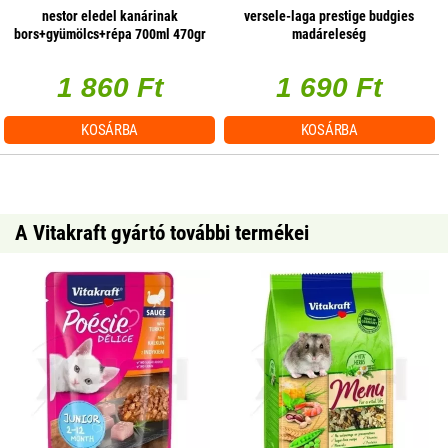
nestor eledel kanárinak
versele-laga prestige budgies
bors+gyümölcs+répa 700ml 470gr
madáreleség
hullámospapagájoknak - 1kg
1 860 Ft
1 690 Ft
KOSÁRBA
KOSÁRBA
A Vitakraft gyártó további termékei