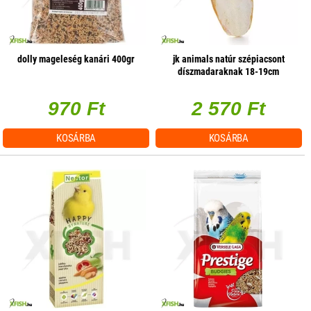
dolly mageleség kanári 400gr
jk animals natúr szépiacsont
díszmadaraknak 18-19cm
970 Ft
2 570 Ft
KOSÁRBA
KOSÁRBA