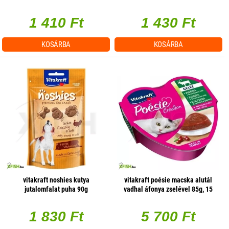
marhahússal 6x15g
1 410 Ft
1 430 Ft
KOSÁRBA
KOSÁRBA
vitakraft noshies kutya
vitakraft poésie macska alutál
jutalomfalat puha 90g
vadhal áfonya zselével 85g, 15
db/csomag
1 830 Ft
5 700 Ft