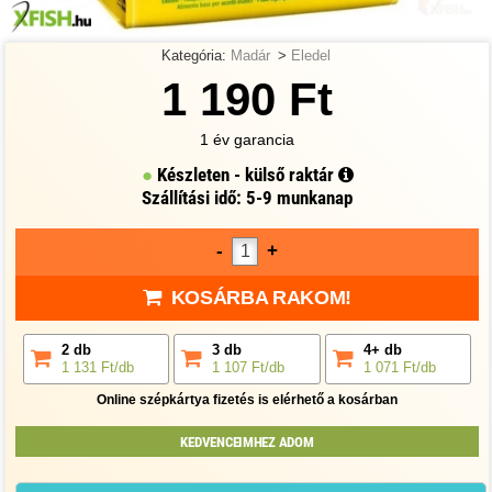
Kategória:
Madár
>
Eledel
1 190 Ft
1 év garancia
Készleten - külső raktár
Szállítási idő: 5-9 munkanap
-
+
KOSÁRBA RAKOM!
2 db
3 db
4+ db
1 131 Ft/db
1 107 Ft/db
1 071 Ft/db
Online szépkártya fizetés is elérhető a kosárban
KEDVENCEIMHEZ ADOM