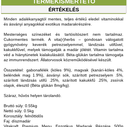
TERMÉKISMERTETŐ
ÉRTÉKELÉS
Minden adalékanyagtól mentes, teljes értékű eledel vitaminokkal
és ásványi anyagokkal exotikus madarakrészére.
Mesterséges színezéket és tartósítószert nem tartalmaz.
Cukormentes termék. A vita(r)herbs – gondosan válogatott
gyógynövény keverék petrezselyemmel, lándzsás utifűvel,
kakukkfűvel, melyek támogatják a madár jólétét. Vitamin tartalma
véd a hiánytünetek kialakulásától. Béta-glükán tartalma támogatja
az immunrendszert. Állatorvosok közreműködésével készült.
Összetétel: gabonafélék (köles 9%), magvak (kanári-köles 4%,
beléndek mag 1.9%), ásványi sók, szárított petrezselyem .5%,
szárított lándzsás utifű .25%, szárított kakukkfű .25%, zssírok
olajok, élesztő (Béta glükán 8mg/kg).
Száraz, hűvös helyen tárolandó.
Bruttó súly: 0.55kg
Nettó súly: 0.5kg
Korosztály: felnőttidős
Faj: díszmadár
Vitakraft Premium Menu Egzotikus Madarak Részére 500g