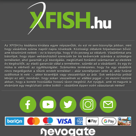
Az XFISH.hu kisállatos kínálata egyre népszerűbb, és ezt mi sem bizonyítja jobban, mint
hogy vásárlóink száma napról napra növekszik. Közösségi oldalunk folyamatosan bővül,
amit köszönünk nektek – ez is bizonyítja, hogy él és pezseg az oldalunk. Vásárlóinkat arra
bátorítjuk, hogy olyan webáruházból szerezzék be kis kedvenceik számára a szükséges
termékeket, ahol garantált a jó kiszolgálás, megbízható forrásból származnak az eledelek
és kiegészítők, az eladó garanciát vállal a termékekre, számlát ad a vásárlásról, és egy év
múlva is elérhető az ügyfélszolgálat. Számunkra természetes, hogy ha egy vásárlónk
nincs megelégedve a tőlünk rendelt termékkel – akár személyesen vette át, akár futárral
szállítottuk ki neki –, akkor kicseréljük vagy visszatérítjük az árát. Sok webáruház próbál
kibújni ez alól, mondván, hogy sokan visszaélnek az elállási joggal – mi viszont hiszünk
abban, hogy a korrekt hozzáállás hosszú távon megtérül. Azt nyújtjuk, amit mi magunk is
elvárnánk egy megbízható online bolttól – vásárlóink éppen ezért választanak minket!