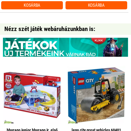
KOSÁRBA
KOSÁRBA
Nézz szét játék webáruházunkban is:
bburago junior bburago jr. első
lego city great vehicles 60401