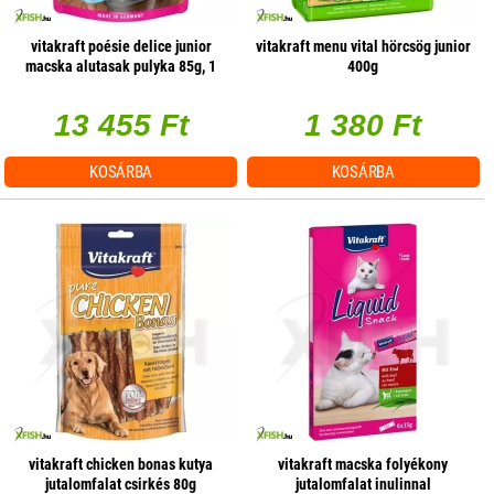
vitakraft poésie delice junior
vitakraft menu vital hörcsög junior
macska alutasak pulyka 85g, 1
400g
db/csomag
13 455 Ft
1 380 Ft
KOSÁRBA
KOSÁRBA
vitakraft chicken bonas kutya
vitakraft macska folyékony
jutalomfalat csirkés 80g
jutalomfalat inulinnal