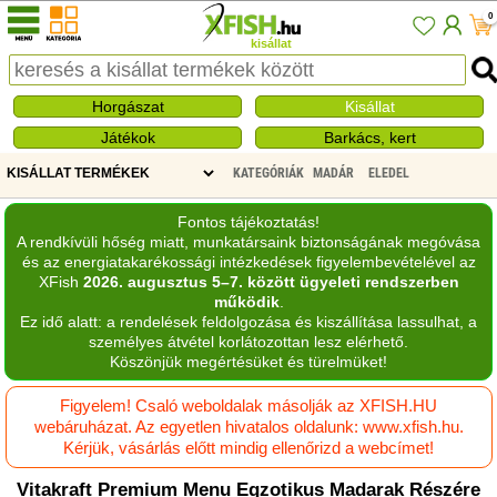
0
kisállat
Horgászat
Kisállat
Játékok
Barkács, kert
KATEGÓRIÁK
MADÁR
ELEDEL
Fontos tájékoztatás!
A rendkívüli hőség miatt, munkatársaink biztonságának megóvása
és az energiatakarékossági intézkedések figyelembevételével az
XFish
2026. augusztus 5–7. között ügyeleti rendszerben
működik
.
Ez idő alatt: a rendelések feldolgozása és kiszállítása lassulhat, a
személyes átvétel korlátozottan lesz elérhető.
Köszönjük megértésüket és türelmüket!
Figyelem! Csaló weboldalak másolják az XFISH.HU
webáruházat. Az egyetlen hivatalos oldalunk: www.xfish.hu.
Kérjük, vásárlás előtt mindig ellenőrizd a webcímet!
Vitakraft Premium Menu Egzotikus Madarak Részére