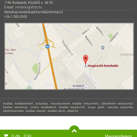
1186 Budapest, Közdűlő u. 46-50.
E-mail:
rendeles@xfish.hu
Webshop/rendelések/termékinformáció
+36-1-500-0500
kisállat, kisállateledel, kutyatáp, macskaeledel, kisállat felszerelés, állateledel webáruház,
kisállat webshop, online kisállatbolt, kisállat kiegészítő, kutya játék, macska kaparófa,
állatfelszerelés, kisállat vitamin, kisállat akció, állatbolt
0 db
0 Ft
Megrendelem