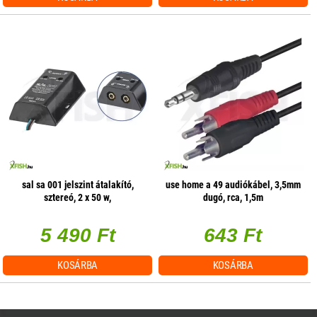
sal sa 001 jelszint átalakító,
use home a 49 audiókábel, 3,5mm
sztereó, 2 x 50 w,
dugó, rca, 1,5m
hangerőszabályzás csatornánként
5 490 Ft
643 Ft
KOSÁRBA
KOSÁRBA