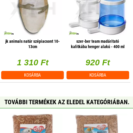
jk animals natúr szépiacsont 10-
szer-ber team madáritató
13cm
kalitkába henger alakú - 400 ml
(fehér)
1 310 Ft
920 Ft
KOSÁRBA
KOSÁRBA
TOVÁBBI TERMÉKEK AZ ELEDEL KATEGÓRIÁBAN.