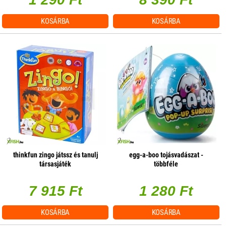
KOSÁRBA
KOSÁRBA
thinkfun zingo játssz és tanulj
egg-a-boo tojásvadászat -
társasjáték
többféle
7 915 Ft
1 280 Ft
KOSÁRBA
KOSÁRBA