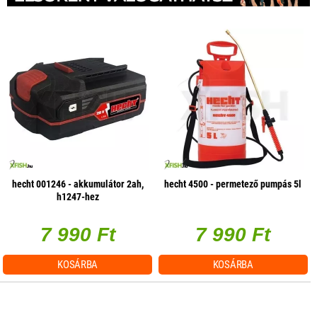
hecht 001246 - akkumulátor 2ah,
hecht 4500 - permetező pumpás 5l
h1247-hez
7 990 Ft
7 990 Ft
KOSÁRBA
KOSÁRBA