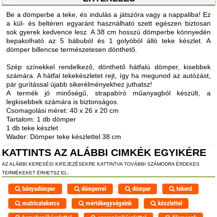
Be a dömperbe a teke, és indulás a játszóra vagy a nappaliba! Ez
a kül- és beltéren egyaránt használható szett egészen biztosan
sok gyerek kedvence lesz. A 38 cm hosszú dömperbe könnyedén
bepakolható az 5 bábuból és 1 golyóból álló teke készlet. A
dömper billencse természetesen dönthető.
Szép színekkel rendelkező, dönthető hátfalú dömper, kisebbek
számára. A hátfal tekekészletet rejt, így ha megunod az autózást,
pár gurítással újabb sikerélményekhez juthatsz!
A termék jó minőségű, strapabíró műanyagból készült, a
legkisebbek számára is biztonságos.
Csomagolási méret: 40 x 26 x 20 cm
Tartalom: 1 db dömper
1 db teke készlet
Wader: Dömper teke készlettel 38 cm
KATTINTS AZ ALÁBBI CIMKÉK EGYIKÉRE
AZ ALÁBBI KERESÉSI KIFEJEZÉSEKRE KATTINTVA TOVÁBBI SZÁMODRA ÉRDEKES
TERMÉKEKET ÉRHETSZ EL:
bányadömper
dömperrel
dömper
tekerd
matricatekercs
mértékegységeink
készlettel