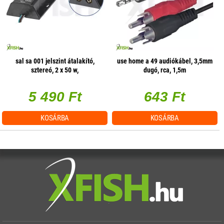
sal sa 001 jelszint átalakító,
use home a 49 audiókábel, 3,5mm
sztereó, 2 x 50 w,
dugó, rca, 1,5m
hangerőszabályzás csatornánként
5 490 Ft
643 Ft
KOSÁRBA
KOSÁRBA