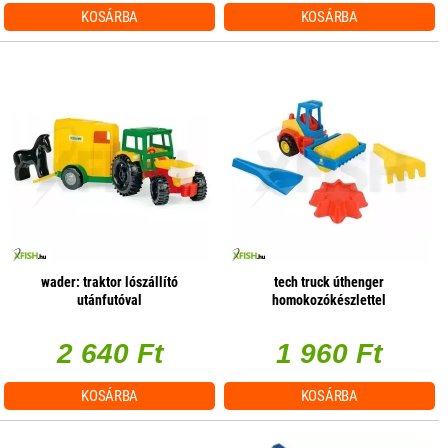
KOSÁRBA
KOSÁRBA
wader: traktor lószállító
tech truck úthenger
utánfutóval
homokozókészlettel
2 640 Ft
1 960 Ft
KOSÁRBA
KOSÁRBA