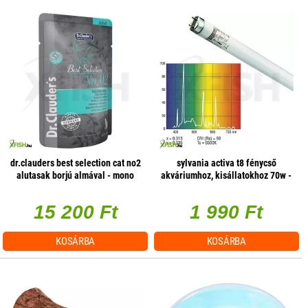
dr.clauders best selection cat no2
sylvania activa t8 fénycső
alutasak borjú almával - mono
akváriumhoz, kisállatokhoz 70w -
protein 85g 1 db/csomag
1800mm
15 200 Ft
1 990 Ft
KOSÁRBA
KOSÁRBA