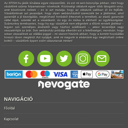
Az XFISH.hu játék kínálata egyre népszerűbb, és ezt mi sem bizonyítja jobban, mint hogy
vásárlóink száma folyamatosan növekszik. Közösségi oldalunk egyre több látogatót vonz,
amit köszönünk nektek – ez is azt mutatja, hogy az oldalunk valóban él és fejlődik.
Vásárlóinknak azt javasoljuk, hogy olyan webáruházból szerezzék be a játékokat, ahol
garantált a jó kiszolgálás, megbízható forrásból érkeznek a termékek, az eladó garanciát
vállal rájuk, számlát ad a vásárlásról, és egy év múlva is elérhető az ügyfélszolgálat.
Számunkra természetes, hogy ha egy vásárlónk nem elégedett a tőlünk rendelt játékkal –
legyen szó személyes átvételről vagy házhoz szállításról –, akkor kicseréljük vagy
visszatérítjük az árát. Sok webáruház próbálja elkerülni ezt a felelősséget, mondván, hogy
sokan visszaélnek az elállási joggal – mi viszont hiszünk abban, hogy a korrekt hozzáállás
hosszú távon megtérül. Azt nyújtjuk, amit mi magunk is elvárnánk egy megbízható online
bolttól – vásárlóink éppen ezért választanak minket!
NAVIGÁCIÓ
Főoldal
Kapcsolat