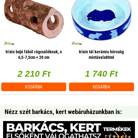
trixie bújó fából rágcsálóknak, o
trixie tál kerámia hörcsög
6,5-7,5cm × 20 cm
mintávalx80ml
2 210 Ft
1 740 Ft
KOSÁRBA
KOSÁRBA
Nézz szét barkács, kert webáruházunkban is: