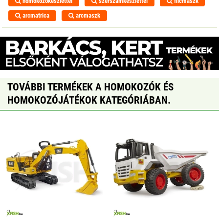
homokozókészlettel
szerszámkészlettel
filcmaszk
arcmatrica
arcmaszk
TOVÁBBI TERMÉKEK A HOMOKOZÓK ÉS
HOMOKOZÓJÁTÉKOK KATEGÓRIÁBAN.