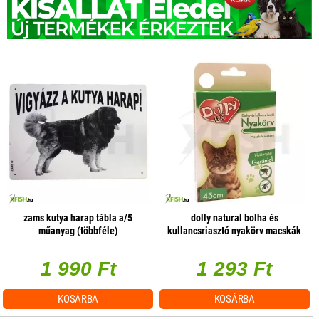
zams kutya harap tábla a/5
dolly natural bolha és
műanyag (többféle)
kullancsriasztó nyakörv macskák
részére fehér 43cm
1 990 Ft
1 293 Ft
KOSÁRBA
KOSÁRBA