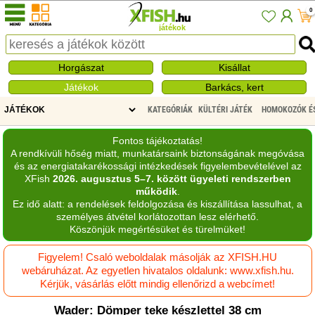
0
játékok
Horgászat
Kisállat
Játékok
Barkács, kert
KATEGÓRIÁK
KÜLTÉRI JÁTÉK
HOMOKOZÓK É
Fontos tájékoztatás!
A rendkívüli hőség miatt, munkatársaink biztonságának megóvása
és az energiatakarékossági intézkedések figyelembevételével az
XFish
2026. augusztus 5–7. között ügyeleti rendszerben
működik
.
Ez idő alatt: a rendelések feldolgozása és kiszállítása lassulhat, a
személyes átvétel korlátozottan lesz elérhető.
Köszönjük megértésüket és türelmüket!
Figyelem! Csaló weboldalak másolják az XFISH.HU
webáruházat. Az egyetlen hivatalos oldalunk: www.xfish.hu.
Kérjük, vásárlás előtt mindig ellenőrizd a webcímet!
Wader: Dömper teke készlettel 38 cm