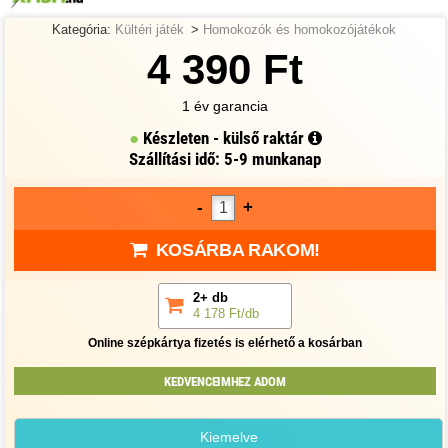
Kategória:
Kültéri játék
>
Homokozók és homokozójátékok
4 390 Ft
1 év garancia
Készleten - külső raktár
Szállítási idő: 5-9 munkanap
-
+
KOSÁRBA RAKOM!
2+ db
4 178 Ft/db
Online szépkártya fizetés is elérhető a kosárban
KEDVENCEIMHEZ ADOM
Kiemelve