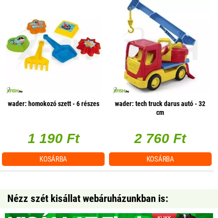
wader: homokozó szett - 6 részes
wader: tech truck darus autó - 32
cm
1 190 Ft
2 760 Ft
KOSÁRBA
KOSÁRBA
Nézz szét kisállat webáruházunkban is: