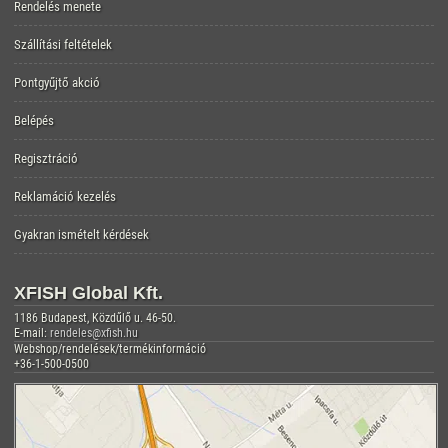
Rendelés menete
Szállítási feltételek
Pontgyűjtő akció
Belépés
Regisztráció
Reklamáció kezelés
Gyakran ismételt kérdések
XFISH Global Kft.
1186 Budapest, Közdűlő u. 46-50.
E-mail:
rendeles@xfish.hu
Webshop/rendelések/termékinformáció
+36-1-500-0500