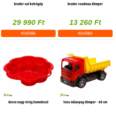
bruder cat kotrógép
bruder roadmax dömper
29 990 Ft
13 260 Ft
KOSÁRBA
KOSÁRBA
dorex nagy virág homokozó
lena műanyag dömper - 60 cm