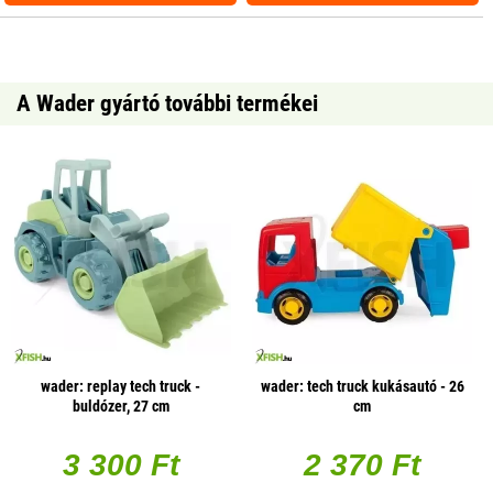
A Wader gyártó további termékei
wader: replay tech truck -
wader: tech truck kukásautó - 26
buldózer, 27 cm
cm
3 300 Ft
2 370 Ft