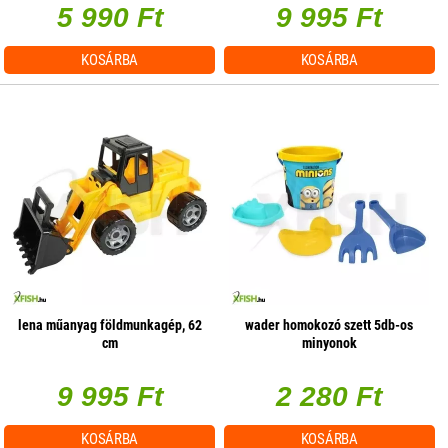
5 990 Ft
9 995 Ft
KOSÁRBA
KOSÁRBA
lena műanyag földmunkagép, 62
wader homokozó szett 5db-os
cm
minyonok
9 995 Ft
2 280 Ft
KOSÁRBA
KOSÁRBA