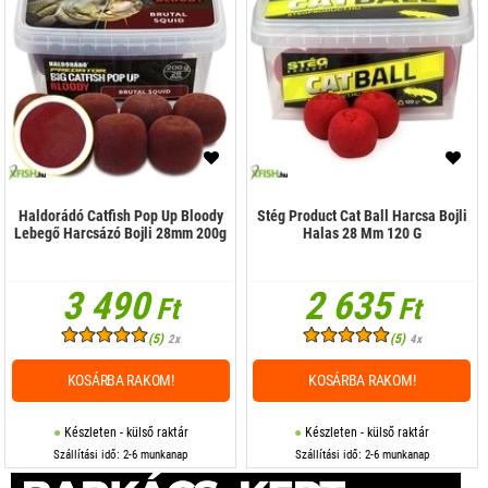
Színezék, édesítő
Haldorádó Catfish Pop Up Bloody
Stég Product Cat Ball Harcsa Bojli
Lebegő Harcsázó Bojli 28mm 200g
Halas 28 Mm 120 G
3 490
2 635
Ft
Ft
(5)
(5)
2x
4x
KOSÁRBA RAKOM!
KOSÁRBA RAKOM!
Készleten - külső raktár
Készleten - külső raktár
Szállítási idő: 2-6 munkanap
Szállítási idő: 2-6 munkanap