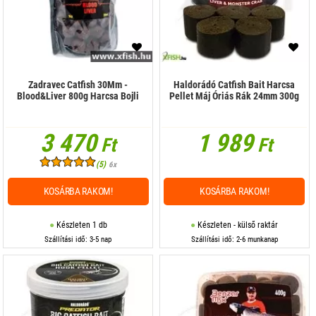
Etetőbojli
Folyékony adalék
Főtt magvak
Zadravec Catfish 30Mm -
Haldorádó Catfish Bait Harcsa
Blood&Liver 800g Harcsa Bojli
Pellet Máj Óriás Rák 24mm 300g
Harcsa csali
3 470
1 989
Horog Bojli
Ft
Ft
Horog pellet
(5)
6x
Kukorica
KOSÁRBA RAKOM!
KOSÁRBA RAKOM!
Liquid
Készleten 1 db
Készleten - külső raktár
Szállítási idő: 3-5 nap
Szállítási idő: 2-6 munkanap
Method csali
Method Mix
Method pellet