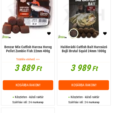
Benzar Mix Catfish Harcsa Horog
Haldorádó Catfish Bait Harcsázó
Pellet Zombie Fish 22mm 400g
Bojli Brutal Squid 24mm 1000g
Többféle elérhető >>>
3 889
3 989
Ft
Ft
KOSÁRBA RAKOM!
KOSÁRBA RAKOM!
Készleten - külső raktár
Készleten - külső raktár
Szállítási idő: 2-6 munkanap
Szállítási idő: 2-6 munkanap