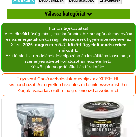
Ajánlatunk
Legolcsóbbak
Legdrágábbak
Értékelések
Válassz kategóriát
Fontos tájékoztatás!
Aroma
A rendkívüli hőség miatt, munkatársaink biztonságának megóvása
és az energiatakarékossági intézkedések figyelembevételével az
aroma spray
XFish
2026. augusztus 5–7. között ügyeleti rendszerben
működik
.
Bojli
Ez idő alatt: a rendelések feldolgozása és kiszállítása lassulhat, a
személyes átvétel korlátozottan lesz elérhető.
Bojli aroma
Köszönjük megértésüket és türelmüket!
Bojli mix
Figyelem! Csaló weboldalak másolják az XFISH.HU
webáruházat. Az egyetlen hivatalos oldalunk: www.xfish.hu.
Csali imitáció
Kérjük, vásárlás előtt mindig ellenőrizd a webcímet!
Dip
Esszenciális olaj
Etetőanyag
Etetőanyag adalék