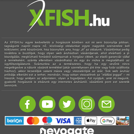
Az XFISH.hu egyre kedveltebb a horgászok körében ezt mi sem bizonyítja jobban,
tagságunk napról napra nő, közösségi oldalunkat egyre nagyobb szerverekre kell
költöztetni, amit köszönünk, hisz bizonyíték arra, hogy „él” az oldalunk. Vásárlóinkat pedig
továbbra is buzdítjuk, hogy olyan web áruházban vásároljanak, ahol elvárható a jó
kiszolgálás, megbízható forrásból származnak a horgász cikkek, az eladó garanciát vállal
a termékekért, számla ellenében vásárolhatsz és egy év múlva is megtalálható az
ügyfélszolgálatunk. Számunkra az a természetes, hogy ha egy vevőnk nincs
megelégedve a nálunk vásárolt termékkel (akár személyesen jött érte vagy futár szállította
házhoz), akkor kicseréljük valami másra vagy visszatérítjük az árát. Sok web áruház
próbálja elkerülni ezt a terhet, mondván, hogy sokan visszaélnek az "elállási joggal" – mi
hisszük, hogy amilyen az adjonisten, olyan a fogadjisten. Azt nyújtjuk, amit mi magunk,
gyakorló horgászok is elvárunk egy internetes áruháztól, vásárlóink pont ezt szeretik
bennünk.