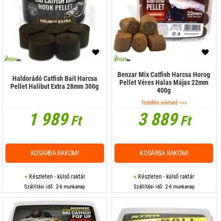
Őrlemények, lisztek
Paszta
Pellet
Pisztráng csali
Benzar Mix Catfish Harcsa Horog
Haldorádó Catfish Bait Harcsa
Pellet Véres Halas Májas 22mm
Pop Up
Pellet Halibut Extra 28mm 300g
400g
Többféle elérhető >>>
Por adalék
1 989
3 889
Ft
Ft
Por aroma
Por Dip
KOSÁRBA RAKOM!
KOSÁRBA RAKOM!
Pufi
Készleten - külső raktár
Készleten - külső raktár
Ragasztó
Szállítási idő: 2-6 munkanap
Szállítási idő: 2-6 munkanap
Stick mix
Száraz magok