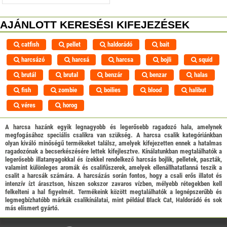
AJÁNLOTT KERESÉSI KIFEJEZÉSEK
catfish
pellet
haldorádó
bait
harcsázó
harcsá
harcsa
bojli
squid
brutál
brutal
benzár
benzar
halas
fish
zombie
boilies
blood
halibut
véres
horog
A harcsa hazánk egyik legnagyobb és legerősebb ragadozó hala, amelynek
megfogásához speciális csalikra van szükség. A harcsa csalik kategóriánkban
olyan kiváló minőségű termékeket találsz, amelyek kifejezetten ennek a hatalmas
ragadozónak a becserkészésére lettek kifejlesztve. Kínálatunkban megtalálhatók a
legerősebb illatanyagokkal és ízekkel rendelkező harcsás bojlik, pelletek, paszták,
valamint különleges aromák és csalifűszerek, amelyek ellenállhatatlanná teszik a
csalit a harcsák számára. A harcsázás során fontos, hogy a csali erős illatot és
intenzív ízt árasztson, hiszen sokszor zavaros vízben, mélyebb rétegekben kell
felkelteni a hal figyelmét. Termékeink között megtalálhatók a legnépszerűbb és
legmegbízhatóbb márkák csalikínálatai, mint például Black Cat, Haldorádó és sok
más elismert gyártó.