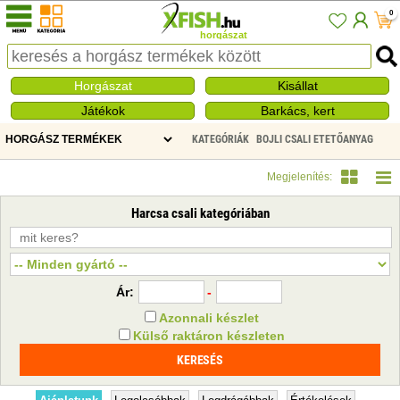
0
horgászat
Horgászat
Kisállat
Játékok
Barkács, kert
KATEGÓRIÁK
BOJLI CSALI ETETŐANYAG
HARCSA CSALI
Megjelenítés:
Harcsa csali kategóriában
Ár:
-
Azonnali készlet
Külső raktáron készleten