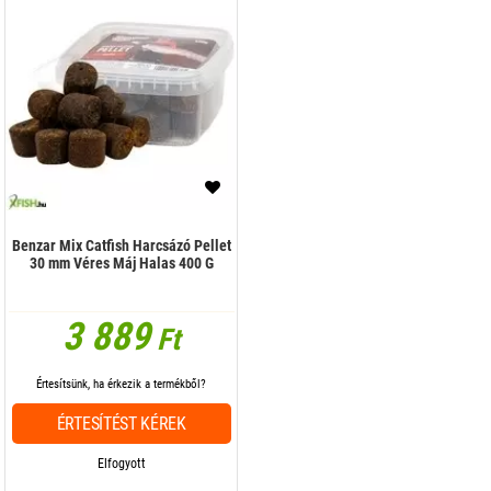
Benzar Mix Catfish Harcsázó Pellet
30 mm Véres Máj Halas 400 G
3 889
Ft
Értesítsünk, ha érkezik a termékből?
ÉRTESÍTÉST KÉREK
Elfogyott