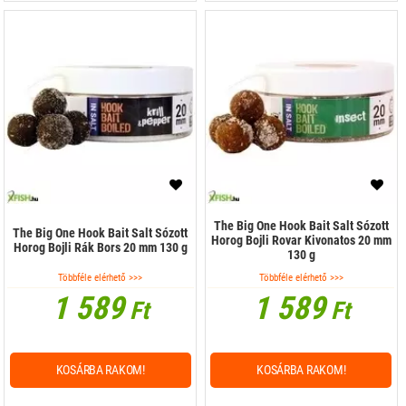
Száraz magok
Színezék, édesítő
The Big One Hook Bait Salt Sózott
The Big One Hook Bait Salt Sózott
Horog Bojli Rovar Kivonatos 20 mm
Horog Bojli Rák Bors 20 mm 130 g
130 g
Többféle elérhető >>>
Többféle elérhető >>>
1 589
1 589
Ft
Ft
KOSÁRBA RAKOM!
KOSÁRBA RAKOM!