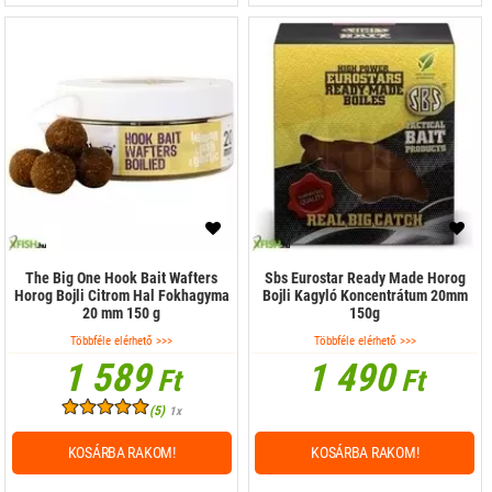
The Big One Hook Bait Wafters
Sbs Eurostar Ready Made Horog
Horog Bojli Citrom Hal Fokhagyma
Bojli Kagyló Koncentrátum 20mm
20 mm 150 g
150g
Többféle elérhető >>>
Többféle elérhető >>>
1 589
1 490
Ft
Ft
(5)
1x
KOSÁRBA RAKOM!
KOSÁRBA RAKOM!