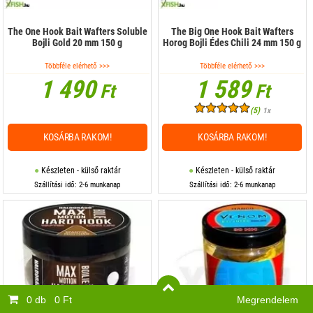
The One Hook Bait Wafters Soluble
The Big One Hook Bait Wafters
Bojli Gold 20 mm 150 g
Horog Bojli Édes Chili 24 mm 150 g
Többféle elérhető >>>
Többféle elérhető >>>
1 490
1 589
Ft
Ft
(5)
1x
KOSÁRBA RAKOM!
KOSÁRBA RAKOM!
Készleten - külső raktár
Készleten - külső raktár
Szállítási idő: 2-6 munkanap
Szállítási idő: 2-6 munkanap
0 db
0 Ft
Megrendelem