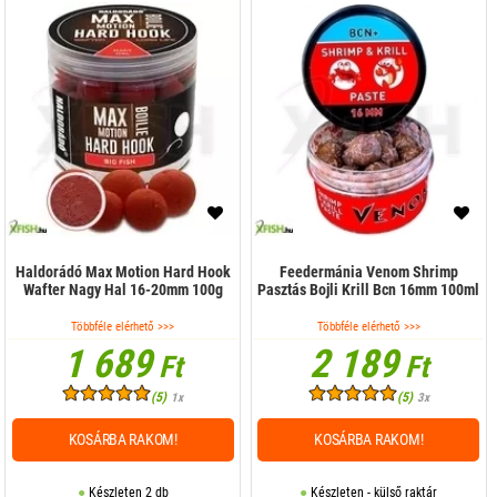
Haldorádó Max Motion Hard Hook
Feedermánia Venom Shrimp
Wafter Nagy Hal 16-20mm 100g
Pasztás Bojli Krill Bcn 16mm 100ml
Többféle elérhető >>>
Többféle elérhető >>>
1 689
2 189
Ft
Ft
(5)
(5)
1x
3x
KOSÁRBA RAKOM!
KOSÁRBA RAKOM!
Készleten 2 db
Készleten - külső raktár