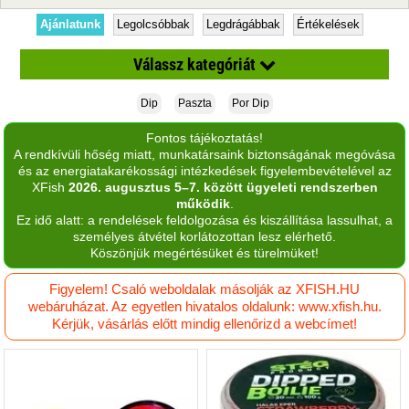
Ajánlatunk
Legolcsóbbak
Legdrágábbak
Értékelések
Válassz kategóriát
Dip
Paszta
Por Dip
Aroma
Fontos tájékoztatás!
aroma spray
A rendkívüli hőség miatt, munkatársaink biztonságának megóvása
és az energiatakarékossági intézkedések figyelembevételével az
Bojli
XFish
2026. augusztus 5–7. között ügyeleti rendszerben
működik
.
Bojli aroma
Ez idő alatt: a rendelések feldolgozása és kiszállítása lassulhat, a
személyes átvétel korlátozottan lesz elérhető.
Bojli mix
Köszönjük megértésüket és türelmüket!
Csali imitáció
Figyelem! Csaló weboldalak másolják az XFISH.HU
webáruházat. Az egyetlen hivatalos oldalunk: www.xfish.hu.
Dip
Kérjük, vásárlás előtt mindig ellenőrizd a webcímet!
Esszenciális olaj
Etetőanyag