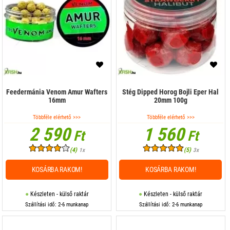
Etetőanyag adalék
Etetőbojli
Folyékony adalék
Főtt magvak
Harcsa csali
Feedermánia Venom Amur Wafters
Stég Dipped Horog Bojli Eper Hal
16mm
20mm 100g
Horog Bojli
Többféle elérhető >>>
Többféle elérhető >>>
2 590
1 560
Horog pellet
Ft
Ft
(4)
(5)
1x
3x
Kukorica
KOSÁRBA RAKOM!
KOSÁRBA RAKOM!
Liquid
Method csali
Készleten - külső raktár
Készleten - külső raktár
Szállítási idő: 2-6 munkanap
Szállítási idő: 2-6 munkanap
Method Mix