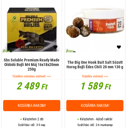
Method pellet
Őrlemények, lisztek
Paszta
Pellet
Pisztráng csali
Pop Up
Sbs Soluble Premium Ready Made
The Big One Hook Bait Salt Sózott
Oldódó Bojli M4 Máj 16x18x20mm
Horog Bojli Édes Chili 20 mm 130 g
Por adalék
250g
Többféle méretben elérhető >>>
Többféle elérhető >>>
Por aroma
2 489
1 589
Ft
Ft
Por Dip
Pufi
KOSÁRBA RAKOM!
KOSÁRBA RAKOM!
Ragasztó
Készleten 2 db
Készleten - külső raktár
Stick mix
Szállítási idő: 3-5 nap
Szállítási idő: 2-6 munkanap