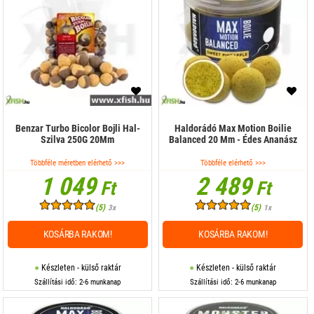
Benzar Turbo Bicolor Bojli Hal-
Haldorádó Max Motion Boilie
Szilva 250G 20Mm
Balanced 20 Mm - Édes Ananász
Többféle méretben elérhető >>>
Többféle elérhető >>>
1 049
2 489
Ft
Ft
(5)
(5)
3x
1x
KOSÁRBA RAKOM!
KOSÁRBA RAKOM!
Készleten - külső raktár
Készleten - külső raktár
Szállítási idő: 2-6 munkanap
Szállítási idő: 2-6 munkanap