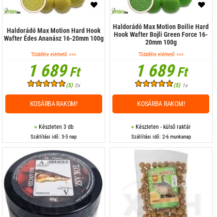
Haldorádó Max Motion Boilie Hard
Haldorádó Max Motion Hard Hook
Hook Wafter Bojli Green Force 16-
Wafter Édes Ananász 16-20mm 100g
20mm 100g
Többféle elérhető >>>
Többféle elérhető >>>
1 689
1 689
Ft
Ft
(5)
(5)
2x
1x
KOSÁRBA RAKOM!
KOSÁRBA RAKOM!
Készleten 3 db
Készleten - külső raktár
Szállítási idő: 3-5 nap
Szállítási idő: 2-6 munkanap