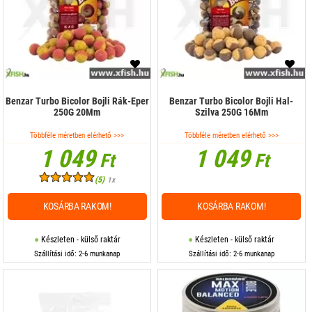
Benzar Turbo Bicolor Bojli Rák-Eper
Benzar Turbo Bicolor Bojli Hal-
250G 20Mm
Szilva 250G 16Mm
Többféle méretben elérhető >>>
Többféle méretben elérhető >>>
1 049
1 049
Ft
Ft
(5)
1x
KOSÁRBA RAKOM!
KOSÁRBA RAKOM!
Készleten - külső raktár
Készleten - külső raktár
Szállítási idő: 2-6 munkanap
Szállítási idő: 2-6 munkanap