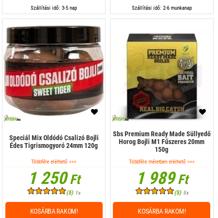
Szállítási idő: 3-5 nap
Szállítási idő: 2-6 munkanap
Sbs Premium Ready Made Süllyedő
Speciál Mix Oldódó Csalizó Bojli
Horog Bojli M1 Fűszeres 20mm
Édes Tigrismogyoró 24mm 120g
150g
Többféle elérhető >>>
Többféle méretben elérhető >>>
1 250
1 989
Ft
Ft
(5)
(5)
1x
5x
KOSÁRBA RAKOM!
KOSÁRBA RAKOM!