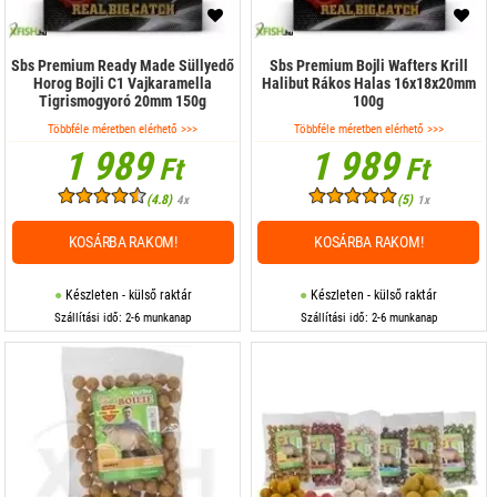
Sbs Premium Ready Made Süllyedő
Sbs Premium Bojli Wafters Krill
Horog Bojli C1 Vajkaramella
Halibut Rákos Halas 16x18x20mm
Tigrismogyoró 20mm 150g
100g
Többféle méretben elérhető >>>
Többféle méretben elérhető >>>
1 989
1 989
Ft
Ft
(4.8)
(5)
4x
1x
KOSÁRBA RAKOM!
KOSÁRBA RAKOM!
Készleten - külső raktár
Készleten - külső raktár
Szállítási idő: 2-6 munkanap
Szállítási idő: 2-6 munkanap