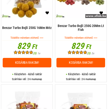
Benzar Turbo Bojli 250G 20Mm Lt
Benzar Turbo Bojli 250G 16Mm Méz
Fish
Többféle méretben elérhető >>>
Többféle méretben elérhető >>>
829
829
Ft
Ft
(5)
(5)
1x
2x
KOSÁRBA RAKOM!
KOSÁRBA RAKOM!
Készleten - külső raktár
Készleten - külső raktár
Szállítási idő: 2-6 munkanap
Szállítási idő: 2-6 munkanap