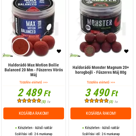
Haldorádó Max Motion Boilie
Haldorádó Monster Magnum 20+
Balanced 20 Mm - Fűszeres Vörös
horogbojli - Fűszeres Máj 80g
Máj
Többféle elérhető >>>
Többféle elérhető >>>
2 489
3 490
Ft
Ft
(5)
(5)
1x
1x
KOSÁRBA RAKOM!
KOSÁRBA RAKOM!
Készleten - külső raktár
Készleten - külső raktár
Szállítási idő: 2-6 munkanap
Szállítási idő: 2-6 munkanap