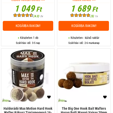
Többféle méretben elérhető >>>
Többféle elérhető >>>
1 049
1 689
Ft
Ft
(4.3)
(5)
3x
1x
KOSÁRBA RAKOM!
KOSÁRBA RAKOM!
Készleten 1 db
Készleten - külső raktár
Szállítási idő: 3-5 nap
Szállítási idő: 2-6 munkanap
Haldorádó Max Motion Hard Hook
The Big One Hook Bait Wafters
Wafter Kókusz Tigrismogyoró 16-
Horog Bojli Mangó Vajsav 20mm