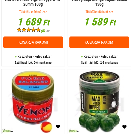
20mm 100g
150g
Többféle elérhető >>>
Többféle elérhető >>>
1 689
1 589
Ft
Ft
(5)
4x
KOSÁRBA RAKOM!
KOSÁRBA RAKOM!
Készleten - külső raktár
Készleten - külső raktár
Szállítási idő: 2-6 munkanap
Szállítási idő: 2-6 munkanap