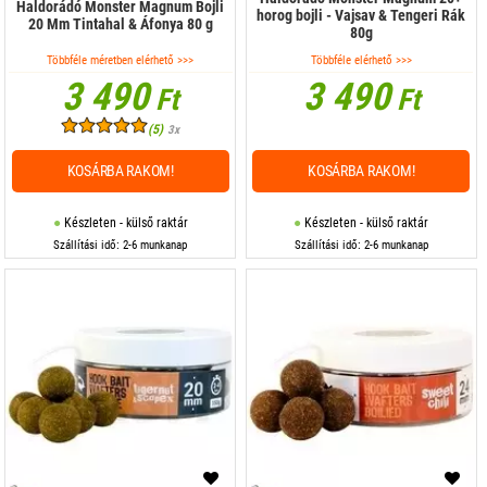
Haldorádó Monster Magnum Bojli
horog bojli - Vajsav & Tengeri Rák
20 Mm Tintahal & Áfonya 80 g
80g
Többféle méretben elérhető >>>
Többféle elérhető >>>
3 490
3 490
Ft
Ft
(5)
3x
KOSÁRBA RAKOM!
KOSÁRBA RAKOM!
Készleten - külső raktár
Készleten - külső raktár
Szállítási idő: 2-6 munkanap
Szállítási idő: 2-6 munkanap