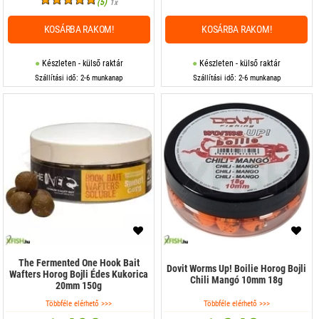
(5)
1x
KOSÁRBA RAKOM!
KOSÁRBA RAKOM!
Készleten - külső raktár
Készleten - külső raktár
Szállítási idő: 2-6 munkanap
Szállítási idő: 2-6 munkanap
The Fermented One Hook Bait
Dovit Worms Up! Boilie Horog Bojli
Wafters Horog Bojli Édes Kukorica
Chili Mangó 10mm 18g
20mm 150g
Többféle elérhető >>>
Többféle elérhető >>>