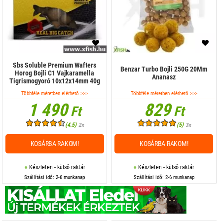
Sbs Soluble Premium Wafters
Benzar Turbo Bojli 250G 20Mm
Horog Bojli C1 Vajkaramella
Ananasz
Tigrismogyoró 10x12x14mm 40g
Többféle méretben elérhető >>>
Többféle méretben elérhető >>>
1 490
829
Ft
Ft
(4.5)
(5)
2x
3x
KOSÁRBA RAKOM!
KOSÁRBA RAKOM!
Készleten - külső raktár
Készleten - külső raktár
Szállítási idő: 2-6 munkanap
Szállítási idő: 2-6 munkanap