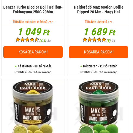
Benzar Turbo Bicolor Bojli Halibut-
Haldorádó Max Motion Boilie
Fokhagyma 250G 20Mm
Dipped 20 Mm - Nagy Hal
Többféle méretben elérhető >>>
Többféle elérhető >>>
1 049
1 689
Ft
Ft
(4.4)
(5)
5x
3x
KOSÁRBA RAKOM!
KOSÁRBA RAKOM!
Készleten - külső raktár
Készleten - külső raktár
Szállítási idő: 2-6 munkanap
Szállítási idő: 2-6 munkanap