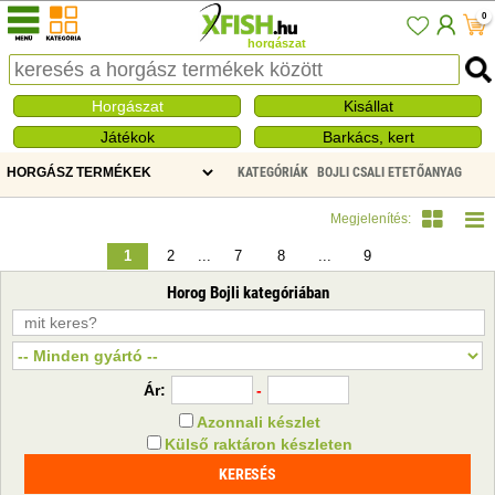
0
horgászat
Horgászat
Kisállat
Játékok
Barkács, kert
KATEGÓRIÁK
BOJLI CSALI ETETŐANYAG
HOROG BOJLI
Megjelenítés:
1
2
...
7
8
...
9
Horog Bojli kategóriában
Ár:
-
Azonnali készlet
Külső raktáron készleten