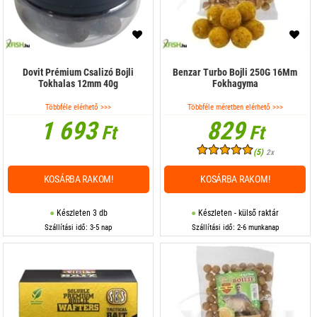
Dovit Prémium Csalizó Bojli
Benzar Turbo Bojli 250G 16Mm
Tokhalas 12mm 40g
Fokhagyma
Többféle elérhető >>>
Többféle méretben elérhető >>>
1 693
829
Ft
Ft
(5)
2x
KOSÁRBA RAKOM!
KOSÁRBA RAKOM!
Készleten 3 db
Készleten - külső raktár
Szállítási idő: 3-5 nap
Szállítási idő: 2-6 munkanap