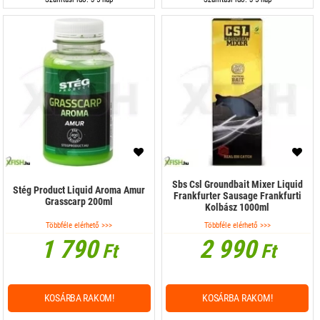
Sbs Csl Groundbait Mixer Liquid
Stég Product Liquid Aroma Amur
Frankfurter Sausage Frankfurti
Grasscarp 200ml
Kolbász 1000ml
Többféle elérhető >>>
Többféle elérhető >>>
1 790
2 990
Ft
Ft
KOSÁRBA RAKOM!
KOSÁRBA RAKOM!