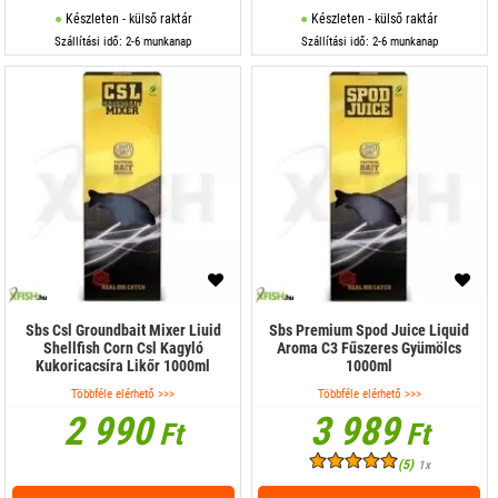
Készleten - külső raktár
Készleten - külső raktár
Szállítási idő: 2-6 munkanap
Szállítási idő: 2-6 munkanap
Sbs Csl Groundbait Mixer Liuid
Sbs Premium Spod Juice Liquid
Shellfish Corn Csl Kagyló
Aroma C3 Fűszeres Gyümölcs
Kukoricacsíra Likőr 1000ml
1000ml
Többféle elérhető >>>
Többféle elérhető >>>
2 990
3 989
Ft
Ft
(5)
1x