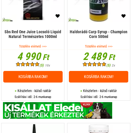
Sbs Red One Juice Locsoló Liquid
Haldorádó Carp Syrup - Champion
Natural Természetes 1000ml
Corn 500ml
Többféle elérhető >>>
Többféle elérhető >>>
4 990
2 489
Ft
Ft
(5)
(5)
10x
2x
KOSÁRBA RAKOM!
KOSÁRBA RAKOM!
Készleten - külső raktár
Készleten - külső raktár
Szállítási idő: 2-6 munkanap
Szállítási idő: 2-6 munkanap