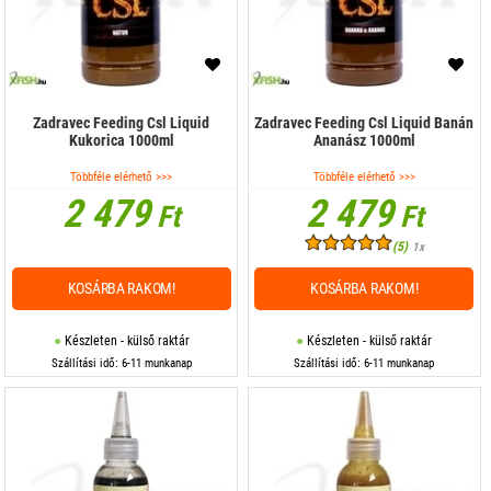
Zadravec Feeding Csl Liquid
Zadravec Feeding Csl Liquid Banán
Kukorica 1000ml
Ananász 1000ml
Többféle elérhető >>>
Többféle elérhető >>>
2 479
2 479
Ft
Ft
(5)
1x
KOSÁRBA RAKOM!
KOSÁRBA RAKOM!
Készleten - külső raktár
Készleten - külső raktár
Szállítási idő: 6-11 munkanap
Szállítási idő: 6-11 munkanap