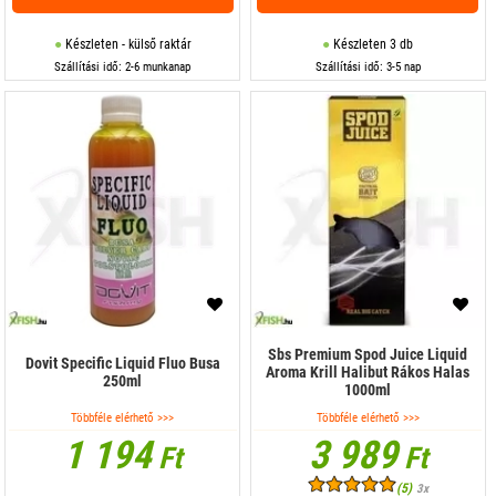
Készleten - külső raktár
Készleten 3 db
Szállítási idő: 2-6 munkanap
Szállítási idő: 3-5 nap
Sbs Premium Spod Juice Liquid
Dovit Specific Liquid Fluo Busa
Aroma Krill Halibut Rákos Halas
250ml
1000ml
Többféle elérhető >>>
Többféle elérhető >>>
1 194
3 989
Ft
Ft
(5)
3x