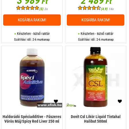
3 989
2 489
Ft
Ft
(5)
(4.9)
2x
14x
KOSÁRBA RAKOM!
KOSÁRBA RAKOM!
Készleten - külső raktár
Készleten - külső raktár
Szállítási idő: 2-6 munkanap
Szállítási idő: 2-6 munkanap
Haldorádó Spéciadditive - Fűszeres
Dovit Csl Likör Liquid Tintahal
Vörös Máj/Spicy Red Liver 250 ml
Halibut 500ml