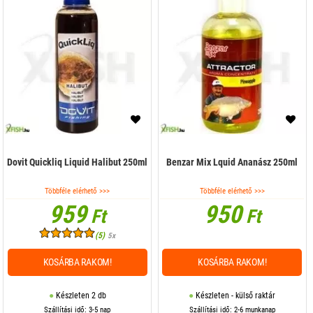
Száraz magok
Színezék, édesítő
Dovit Quickliq Liquid Halibut 250ml
Benzar Mix Lquid Ananász 250ml
Többféle elérhető >>>
Többféle elérhető >>>
959
950
Ft
Ft
(5)
5x
KOSÁRBA RAKOM!
KOSÁRBA RAKOM!
Készleten 2 db
Készleten - külső raktár
Szállítási idő: 3-5 nap
Szállítási idő: 2-6 munkanap