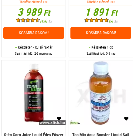
Többféle elérhető >>>
Többféle elérhető >>>
3 989
1 891
Ft
Ft
(4.8)
(5)
5x
2x
KOSÁRBA RAKOM!
KOSÁRBA RAKOM!
Készleten - külső raktár
Készleten 1 db
Szállítási idő: 2-6 munkanap
Szállítási idő: 3-5 nap
Stég Corn Juice Lquid Édes Fűszer
Top Mix Aqua Booster Liquid Sajt