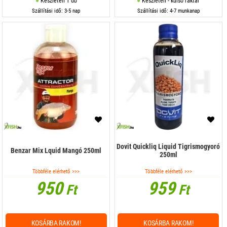
Készleten 1 db
Készleten - külső raktár
Szállítási idő: 3-5 nap
Szállítási idő: 4-7 munkanap
Dovit Quickliq Liquid Tigrismogyoró
Benzar Mix Lquid Mangó 250ml
250ml
Többféle elérhető >>>
Többféle elérhető >>>
950
959
Ft
Ft
KOSÁRBA RAKOM!
KOSÁRBA RAKOM!