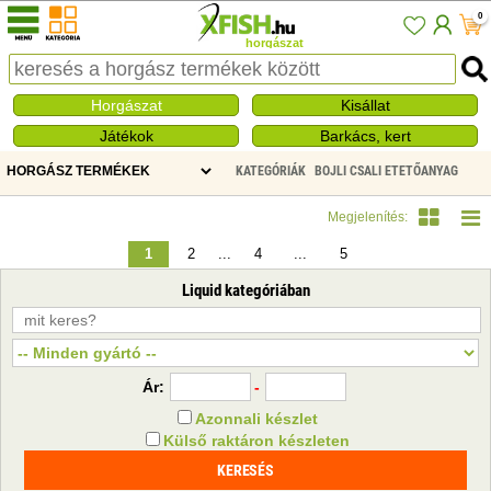
0
horgászat
Horgászat
Kisállat
Játékok
Barkács, kert
KATEGÓRIÁK
BOJLI CSALI ETETŐANYAG
LIQUID
Megjelenítés:
1
2
...
4
...
5
Liquid kategóriában
Ár:
-
Azonnali készlet
Külső raktáron készleten