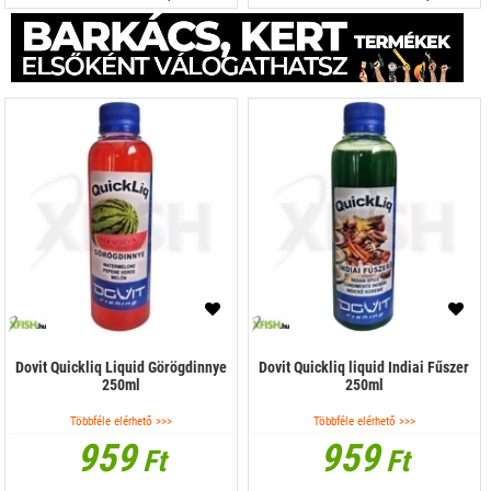
Dovit Quickliq Liquid Görögdinnye
Dovit Quickliq liquid Indiai Fűszer
250ml
250ml
Többféle elérhető >>>
Többféle elérhető >>>
959
959
Ft
Ft