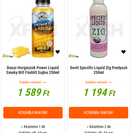
Dunai Horgászok Power Liquid
Dovit Specific Liquid Zig Pontyozó
Smoky Bill Füstölt Sajtos 250ml
250ml
Többféle elérhető >>>
Többféle elérhető >>>
1 589
1 194
Ft
Ft
KOSÁRBA RAKOM!
KOSÁRBA RAKOM!
Készleten 1 db
Készleten 2 db
Szállítási idő: 3-5 nap
Szállítási idő: 3-5 nap