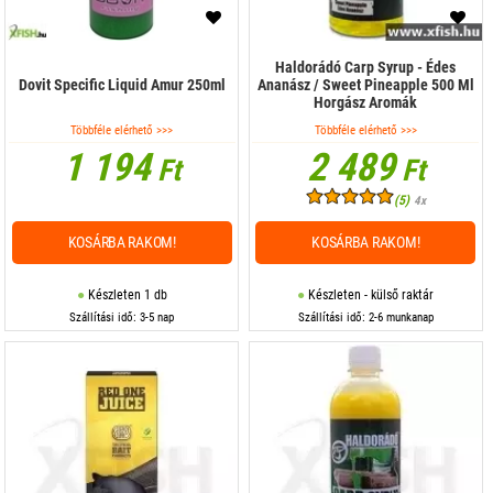
Haldorádó Carp Syrup - Édes
Dovit Specific Liquid Amur 250ml
Ananász / Sweet Pineapple 500 Ml
Horgász Aromák
Többféle elérhető >>>
Többféle elérhető >>>
1 194
2 489
Ft
Ft
(5)
4x
KOSÁRBA RAKOM!
KOSÁRBA RAKOM!
Készleten 1 db
Készleten - külső raktár
Szállítási idő: 3-5 nap
Szállítási idő: 2-6 munkanap