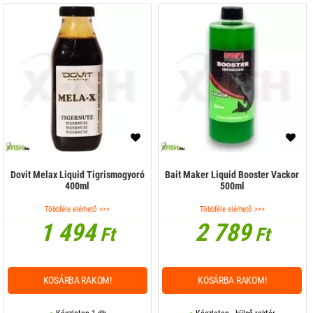
Dovit Melax Liquid Tigrismogyoró
Bait Maker Liquid Booster Vackor
400ml
500ml
Többféle elérhető >>>
Többféle elérhető >>>
1 494
2 789
Ft
Ft
KOSÁRBA RAKOM!
KOSÁRBA RAKOM!