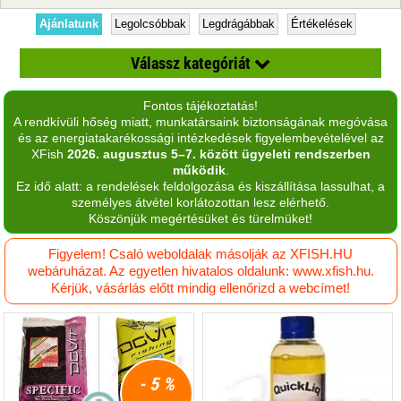
Ajánlatunk
Legolcsóbbak
Legdrágábbak
Értékelések
Válassz kategóriát
Fontos tájékoztatás!
Aroma
A rendkívüli hőség miatt, munkatársaink biztonságának megóvása
és az energiatakarékossági intézkedések figyelembevételével az
aroma spray
XFish
2026. augusztus 5–7. között ügyeleti rendszerben
működik
.
Bojli
Ez idő alatt: a rendelések feldolgozása és kiszállítása lassulhat, a
személyes átvétel korlátozottan lesz elérhető.
Bojli aroma
Köszönjük megértésüket és türelmüket!
Bojli mix
Figyelem! Csaló weboldalak másolják az XFISH.HU
webáruházat. Az egyetlen hivatalos oldalunk: www.xfish.hu.
Csali imitáció
Kérjük, vásárlás előtt mindig ellenőrizd a webcímet!
Dip
Esszenciális olaj
- 5 %
Etetőanyag