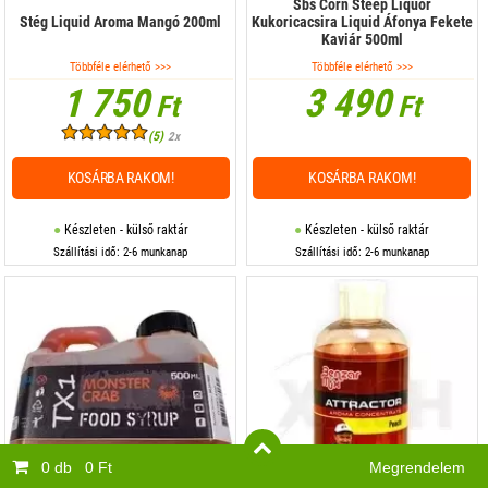
Sbs Corn Steep Liquor
Stég Liquid Aroma Mangó 200ml
Kukoricacsira Liquid Áfonya Fekete
Kaviár 500ml
Többféle elérhető >>>
Többféle elérhető >>>
1 750
3 490
Ft
Ft
(5)
2x
KOSÁRBA RAKOM!
KOSÁRBA RAKOM!
Készleten - külső raktár
Készleten - külső raktár
Szállítási idő: 2-6 munkanap
Szállítási idő: 2-6 munkanap
0 db
0 Ft
Megrendelem