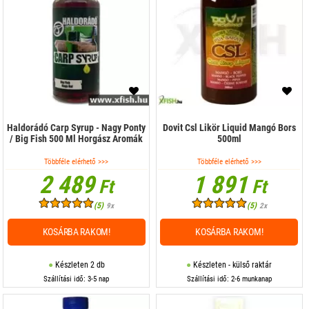
Method pellet
Őrlemények, lisztek
Paszta
Pellet
Pisztráng csali
Haldorádó Carp Syrup - Nagy Ponty
Dovit Csl Likör Liquid Mangó Bors
Pop Up
/ Big Fish 500 Ml Horgász Aromák
500ml
Többféle elérhető >>>
Többféle elérhető >>>
Por adalék
2 489
1 891
Ft
Ft
Por aroma
(5)
(5)
9x
2x
Por Dip
KOSÁRBA RAKOM!
KOSÁRBA RAKOM!
Pufi
Készleten 2 db
Készleten - külső raktár
Ragasztó
Szállítási idő: 3-5 nap
Szállítási idő: 2-6 munkanap
Stick mix