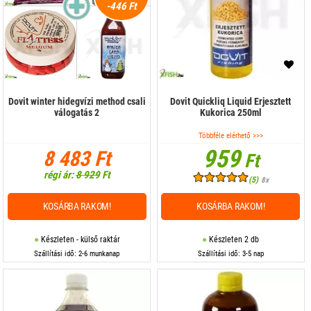
-446 Ft
Etetőanyag adalék
Etetőbojli
Folyékony adalék
Főtt magvak
Dovit winter hidegvízi method csali
Dovit Quickliq Liquid Erjesztett
válogatás 2
Kukorica 250ml
Harcsa csali
Többféle elérhető >>>
959
Horog Bojli
8 483 Ft
Ft
régi ár:
8 929
Ft
Horog pellet
(5)
8x
Kukorica
KOSÁRBA RAKOM!
KOSÁRBA RAKOM!
Liquid
Készleten - külső raktár
Készleten 2 db
Szállítási idő: 2-6 munkanap
Szállítási idő: 3-5 nap
Method csali
Method Mix