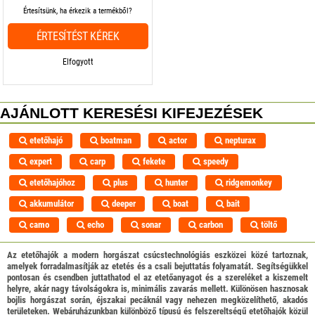
Értesítsünk, ha érkezik a termékből?
ÉRTESÍTÉST KÉREK
Elfogyott
AJÁNLOTT KERESÉSI KIFEJEZÉSEK
etetőhajó
boatman
actor
nepturax
expert
carp
fekete
speedy
etetőhajóhoz
plus
hunter
ridgemonkey
akkumulátor
deeper
boat
bait
camo
echo
sonar
carbon
töltő
Az etetőhajók a modern horgászat csúcstechnológiás eszközei közé tartoznak,
amelyek forradalmasítják az etetés és a csali bejuttatás folyamatát. Segítségükkel
pontosan és csendben juttathatod el az etetőanyagot és a szereléket a kiszemelt
helyre, akár nagy távolságokra is, minimális zavarás mellett. Különösen hasznosak
bojlis horgászat során, éjszakai pecáknál vagy nehezen megközelíthető, akadós
területeken. Webáruházunkban különböző típusú és felszereltségű etetőhajók közül