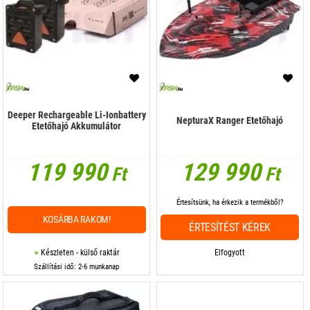
Deeper Rechargeable Li-Ionbattery
NepturaX Ranger Etetőhajó
Etetőhajó Akkumulátor
119 990
129 990
Ft
Ft
Értesítsünk, ha érkezik a termékből?
KOSÁRBA RAKOM!
ÉRTESÍTÉST KÉREK
Készleten - külső raktár
Elfogyott
Szállítási idő: 2-6 munkanap