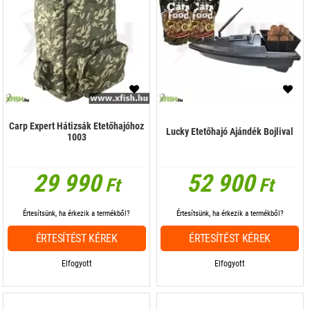
Carp Expert Hátizsák Etetőhajóhoz
Lucky Etetőhajó Ajándék Bojlival
1003
29 990
52 900
Ft
Ft
Értesítsünk, ha érkezik a termékből?
Értesítsünk, ha érkezik a termékből?
ÉRTESÍTÉST KÉREK
ÉRTESÍTÉST KÉREK
Elfogyott
Elfogyott