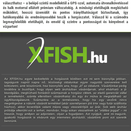
választhatsz – a belépő szintű modellektől a GPS-szel, automata útvonalkövetéssel
és halk motorral ellátott prémium változatokig. A minőségi etetőhajók megbízható
működést, hosszú üzemidőt és pontos irányíthatóságot biztosítanak, így
hatékonyabbá és eredményesebbé teszik a horgászatot. Válaszd ki a számodra
legmegfelelőbb etetőhajót, és emeld új szintre a pontosságot és kényelmet a
vízparton!
Az XFISH.hu egyre kedveltebb a horgászok körében ezt mi sem bizonyítja jobban,
tagságunk napról napra nő, közösségi oldalunkat egyre nagyobb szerverekre kell
költöztetni, amit köszönünk, hisz bizonyíték arra, hogy „él” az oldalunk. Vásárlóinkat pedig
továbbra is buzdítjuk, hogy olyan web áruházban vásároljanak, ahol elvárható a jó
kiszolgálás, megbízható forrásból származnak a horgász cikkek, az eladó garanciát vállal
a termékekért, számla ellenében vásárolhatsz és egy év múlva is megtalálható az
ügyfélszolgálatunk. Számunkra az a természetes, hogy ha egy vevőnk nincs
megelégedve a nálunk vásárolt termékkel (akár személyesen jött érte vagy futár szállította
házhoz), akkor kicseréljük valami másra vagy visszatérítjük az árát. Sok web áruház
próbálja elkerülni ezt a terhet, mondván, hogy sokan visszaélnek az "elállási joggal" – mi
hisszük, hogy amilyen az adjonisten, olyan a fogadjisten. Azt nyújtjuk, amit mi magunk,
gyakorló horgászok is elvárunk egy internetes áruháztól, vásárlóink pont ezt szeretik
bennünk.