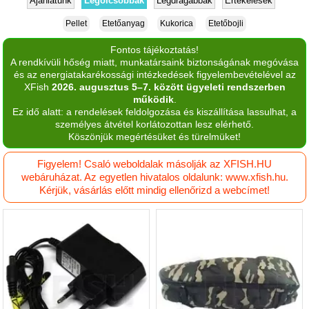
Ajánlatunk
Legolcsóbbak
Legdrágábbak
Értékelések
Pellet
Etetőanyag
Kukorica
Etetőbojli
Fontos tájékoztatás!
A rendkívüli hőség miatt, munkatársaink biztonságának megóvása
és az energiatakarékossági intézkedések figyelembevételével az
XFish
2026. augusztus 5–7. között ügyeleti rendszerben
működik
.
Ez idő alatt: a rendelések feldolgozása és kiszállítása lassulhat, a
személyes átvétel korlátozottan lesz elérhető.
Köszönjük megértésüket és türelmüket!
Figyelem! Csaló weboldalak másolják az XFISH.HU
webáruházat. Az egyetlen hivatalos oldalunk: www.xfish.hu.
Kérjük, vásárlás előtt mindig ellenőrizd a webcímet!