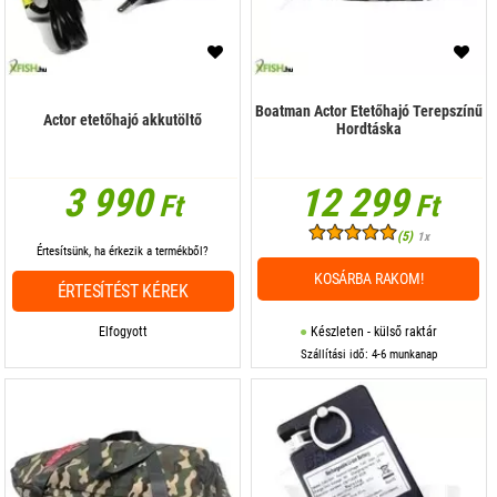
Boatman Actor Etetőhajó Terepszínű
Actor etetőhajó akkutöltő
Hordtáska
3 990
12 299
Ft
Ft
(5)
1x
Értesítsünk, ha érkezik a termékből?
KOSÁRBA RAKOM!
ÉRTESÍTÉST KÉREK
Elfogyott
Készleten - külső raktár
Szállítási idő: 4-6 munkanap