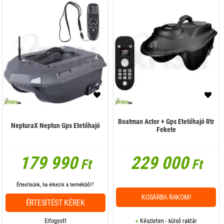
Boatman Actor + Gps Etetőhajó Rtr
NepturaX Neptun Gps Etetőhajó
Fekete
179 990
229 000
Ft
Ft
Értesítsünk, ha érkezik a termékből?
KOSÁRBA RAKOM!
ÉRTESÍTÉST KÉREK
Elfogyott
Készleten - külső raktár