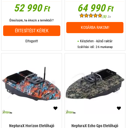
52 990
64 990
Ft
Ft
(5)
2x
Értesítsünk, ha érkezik a termékből?
KOSÁRBA RAKOM!
ÉRTESÍTÉST KÉREK
Elfogyott
Készleten - külső raktár
Szállítási idő: 2-6 munkanap
NepturaX Horizon Etetőhajó
NepturaX Echo Gps Etetőhajó