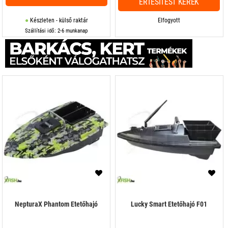
ÉRTESÍTÉST KÉREK
Készleten - külső raktár
Elfogyott
Szállítási idő: 2-6 munkanap
NepturaX Phantom Etetőhajó
Lucky Smart Etetőhajó F01