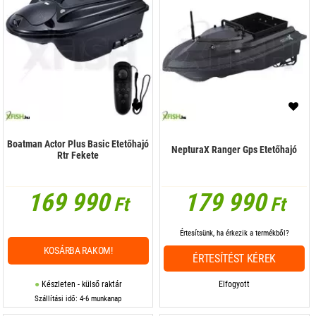
Boatman Actor Plus Basic Etetőhajó
NepturaX Ranger Gps Etetőhajó
Rtr Fekete
169 990
179 990
Ft
Ft
Értesítsünk, ha érkezik a termékből?
KOSÁRBA RAKOM!
ÉRTESÍTÉST KÉREK
Készleten - külső raktár
Elfogyott
Szállítási idő: 4-6 munkanap