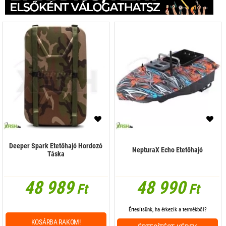
Deeper Spark Etetőhajó Hordozó
NepturaX Echo Etetőhajó
Táska
48 989
48 990
Ft
Ft
Értesítsünk, ha érkezik a termékből?
KOSÁRBA RAKOM!