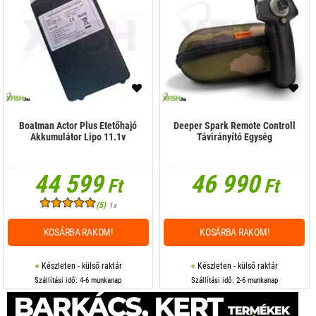
Boatman Actor Plus Etetőhajó
Deeper Spark Remote Controll
Akkumulátor Lipo 11.1v
Távirányító Egység
44 599
46 990
Ft
Ft
(5)
1x
KOSÁRBA RAKOM!
KOSÁRBA RAKOM!
Készleten - külső raktár
Készleten - külső raktár
Szállítási idő: 4-6 munkanap
Szállítási idő: 2-6 munkanap