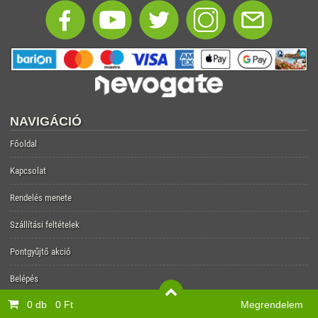
NAVIGÁCIÓ
Főoldal
Kapcsolat
Rendelés menete
Szállítási feltételek
Pontgyűjtő akció
Belépés
0 db
0 Ft
Megrendelem
Regisztráció