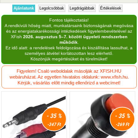
Ajánlatunk
Legolcsóbbak
Legdrágábbak
Értékelések
Fontos tájékoztatás!
A rendkívüli hőség miatt, munkatársaink biztonságának megóvása
és az energiatakarékossági intézkedések figyelembevételével az
XFish
2026. augusztus 5–7. között ügyeleti rendszerben
működik
.
Ez idő alatt: a rendelések feldolgozása és kiszállítása lassulhat, a
személyes átvétel korlátozottan lesz elérhető.
Köszönjük megértésüket és türelmüket!
Figyelem! Csaló weboldalak másolják az XFISH.HU
webáruházat. Az egyetlen hivatalos oldalunk: www.xfish.hu.
Kérjük, vásárlás előtt mindig ellenőrizd a webcímet!
- 35 %
- 35 %
-347 Ft
-269 Ft