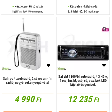
Készleten - külső raktár
Készleten - külső raktár
Szállítási idő: 5-9 munkanap
Szállítási idő: 5-9 munkanap
Sal vbt 1100/bl autórádió, 4 X 45 w,
Sal rpc 4 zsebrádió, 2 sávos am-fm
4 rca, fm, bt, usb, sd, aux, kék LED
rádió, nagyérzékenységű vétel
kijelző és gombok
4 990
12 235
Ft
Ft