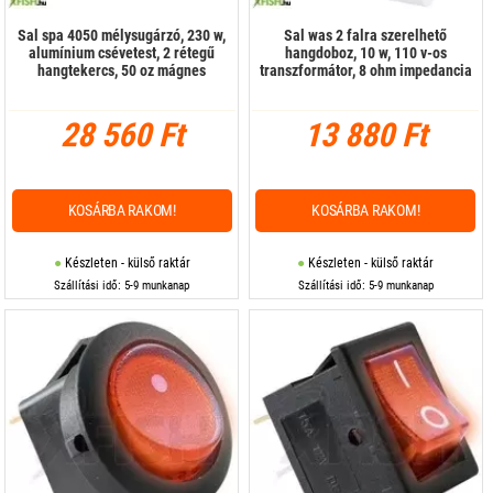
Sal spa 4050 mélysugárzó, 230 w,
Sal was 2 falra szerelhető
alumínium csévetest, 2 rétegű
hangdoboz, 10 w, 110 v-os
hangtekercs, 50 oz mágnes
transzformátor, 8 ohm impedancia
28 560 Ft
13 880 Ft
KOSÁRBA RAKOM!
KOSÁRBA RAKOM!
Készleten - külső raktár
Készleten - külső raktár
Szállítási idő: 5-9 munkanap
Szállítási idő: 5-9 munkanap