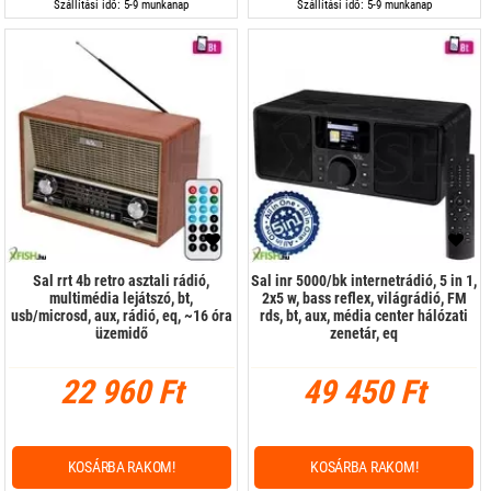
Szállítási idő: 5-9 munkanap
Szállítási idő: 5-9 munkanap
Sal rrt 4b retro asztali rádió,
Sal inr 5000/bk internetrádió, 5 in 1,
multimédia lejátszó, bt,
2x5 w, bass reflex, világrádió, FM
usb/microsd, aux, rádió, eq, ~16 óra
rds, bt, aux, média center hálózati
üzemidő
zenetár, eq
22 960 Ft
49 450 Ft
KOSÁRBA RAKOM!
KOSÁRBA RAKOM!