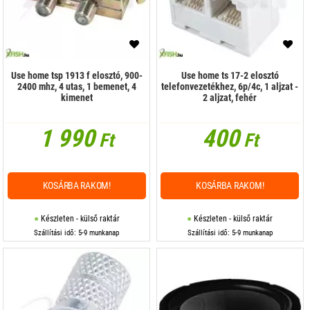
Use home tsp 1913 f elosztó, 900-
Use home ts 17-2 elosztó
2400 mhz, 4 utas, 1 bemenet, 4
telefonvezetékhez, 6p/4c, 1 aljzat -
kimenet
2 aljzat, fehér
1 990
400
Ft
Ft
KOSÁRBA RAKOM!
KOSÁRBA RAKOM!
Készleten - külső raktár
Készleten - külső raktár
Szállítási idő: 5-9 munkanap
Szállítási idő: 5-9 munkanap