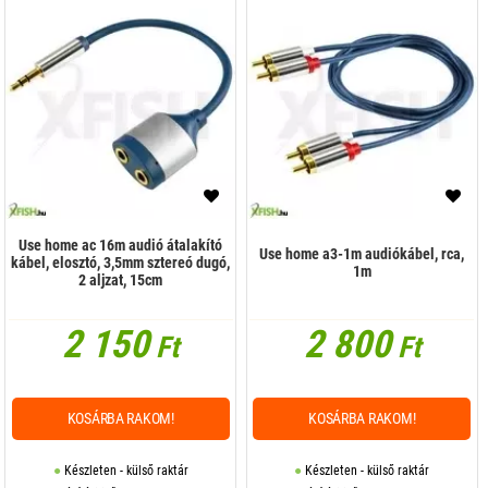
Use home ac 16m audió átalakító
Use home a3-1m audiókábel, rca,
kábel, elosztó, 3,5mm sztereó dugó,
1m
2 aljzat, 15cm
2 150
2 800
Ft
Ft
KOSÁRBA RAKOM!
KOSÁRBA RAKOM!
Készleten - külső raktár
Készleten - külső raktár