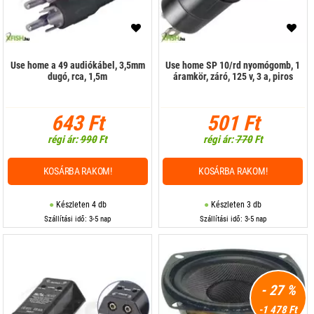
Use home a 49 audiókábel, 3,5mm
Use home SP 10/rd nyomógomb, 1
dugó, rca, 1,5m
áramkör, záró, 125 v, 3 a, piros
643 Ft
501 Ft
régi ár:
990
Ft
régi ár:
770
Ft
KOSÁRBA RAKOM!
KOSÁRBA RAKOM!
Készleten 4 db
Készleten 3 db
Szállítási idő: 3-5 nap
Szállítási idő: 3-5 nap
- 27 %
-1 478 Ft