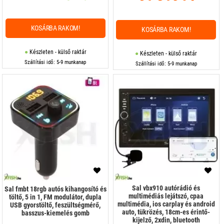
KOSÁRBA RAKOM!
KOSÁRBA RAKOM!
Készleten - külső raktár
Készleten - külső raktár
Szállítási idő: 5-9 munkanap
Szállítási idő: 5-9 munkanap
Sal vbx910 autórádió és
Sal fmbt 18rgb autós kihangosító és
multimédiás lejátszó, cpaa
töltő, 5 in 1, FM modulátor, dupla
multimédia, ios carplay és android
USB gyorstöltő, feszültségmérő,
auto, tükrözés, 18cm-es érintő-
basszus-kiemelés gomb
kijelző, 2xdin, bluetooth