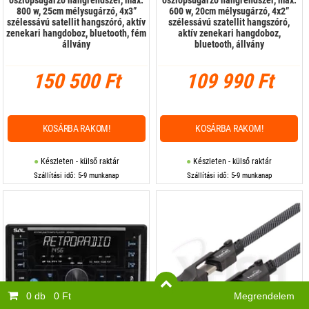
800 w, 25cm mélysugárzó, 4x3”
600 w, 20cm mélysugárzó, 4x2”
szélessávú satellit hangszóró, aktív
szélessávú szatellit hangszóró,
zenekari hangdoboz, bluetooth, fém
aktív zenekari hangdoboz,
állvány
bluetooth, állvány
150 500 Ft
109 990 Ft
KOSÁRBA RAKOM!
KOSÁRBA RAKOM!
Készleten - külső raktár
Készleten - külső raktár
Szállítási idő: 5-9 munkanap
Szállítási idő: 5-9 munkanap
0 db
0 Ft
Megrendelem