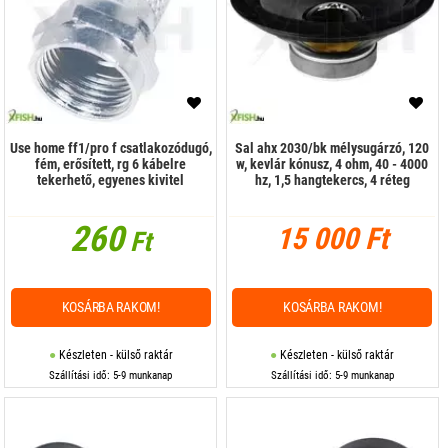
Use home ff1/pro f csatlakozódugó,
Sal ahx 2030/bk mélysugárzó, 120
fém, erősített, rg 6 kábelre
w, kevlár kónusz, 4 ohm, 40 - 4000
tekerhető, egyenes kivitel
hz, 1,5 hangtekercs, 4 réteg
260
15 000 Ft
Ft
KOSÁRBA RAKOM!
KOSÁRBA RAKOM!
Készleten - külső raktár
Készleten - külső raktár
Szállítási idő: 5-9 munkanap
Szállítási idő: 5-9 munkanap