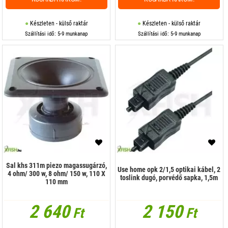
Készleten - külső raktár
Készleten - külső raktár
Szállítási idő: 5-9 munkanap
Szállítási idő: 5-9 munkanap
Sal khs 311m piezo magassugárzó,
Use home opk 2/1,5 optikai kábel, 2
4 ohm/ 300 w, 8 ohm/ 150 w, 110 X
toslink dugó, porvédő sapka, 1,5m
110 mm
2 640
2 150
Ft
Ft