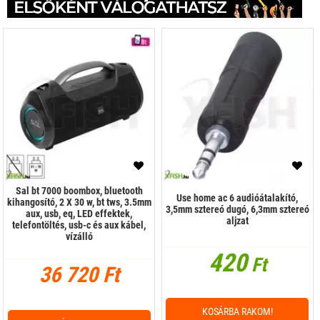
Sal bt 7000 boombox, bluetooth
Use home ac 6 audióátalakító,
kihangosító, 2 X 30 w, bt tws, 3.5mm
3,5mm sztereó dugó, 6,3mm sztereó
aux, usb, eq, LED effektek,
aljzat
telefontöltés, usb-c és aux kábel,
vízálló
420
Ft
36 720 Ft
KOSÁRBA RAKOM!