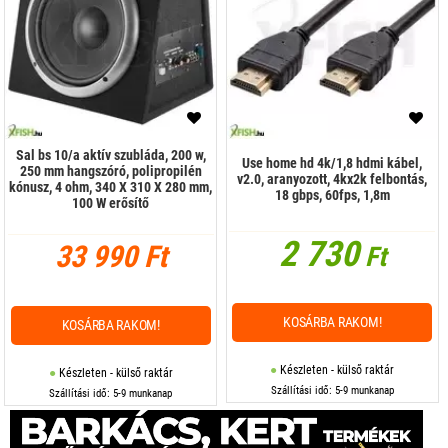
Sal bs 10/a aktív szubláda, 200 w,
Use home hd 4k/1,8 hdmi kábel,
250 mm hangszóró, polipropilén
v2.0, aranyozott, 4kx2k felbontás,
kónusz, 4 ohm, 340 X 310 X 280 mm,
18 gbps, 60fps, 1,8m
100 W erősítő
2 730
33 990 Ft
Ft
KOSÁRBA RAKOM!
KOSÁRBA RAKOM!
Készleten - külső raktár
Készleten - külső raktár
Szállítási idő: 5-9 munkanap
Szállítási idő: 5-9 munkanap