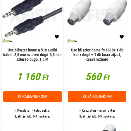
Use bliszter home a 51x audió
Use bliszter home fs 1819x 1 db
kábel, 3,5 mm sztereó dugó-3,5 mm
koax dugó + 1 db koax aljzat,
sztereó dugó, 1,5 M
csavarozható
1 160
560
Ft
Ft
KOSÁRBA RAKOM!
KOSÁRBA RAKOM!
Készleten - külső raktár
Készleten - külső raktár
Szállítási idő: 5-9 munkanap
Szállítási idő: 5-9 munkanap