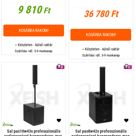
9 810
Ft
36 780 Ft
KOSÁRBA RAKOM!
KOSÁRBA RAKOM!
Készleten - külső raktár
Készleten - külső raktár
Szállítási idő: 5-9 munkanap
Szállítási idő: 5-9 munkanap
Sal pas10w43s professzionális
Sal pas8w42s professzionális
oszlopsugárzó hangrendszer, max.
oszlopsugárzó hangrendszer, max.