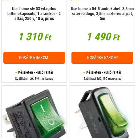
Use home stv 03 világítós
Use home a 54-5 audiókábel, 3,5mm
billenőkapcsoló, 1 áramkör - 2
sztereó dugó, 3,5mm sztereó aljzat,
állás, 250 v, 10 a, piros
5m
1 310
1 490
Ft
Ft
KOSÁRBA RAKOM!
KOSÁRBA RAKOM!
Készleten - külső raktár
Készleten - külső raktár
Szállítási idő: 5-9 munkanap
Szállítási idő: 5-9 munkanap