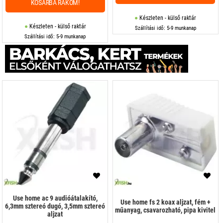
KOSÁRBA RAKOM!
Készleten - külső raktár
Készleten - külső raktár
Szállítási idő: 5-9 munkanap
Szállítási idő: 5-9 munkanap
Use home ac 9 audióátalakító,
Use home fs 2 koax aljzat, fém +
6,3mm sztereó dugó, 3,5mm sztereó
műanyag, csavarozható, pipa kivitel
aljzat