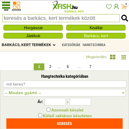
0
barkács, kert
Horgászat
Kisállat
Játékok
Barkács, kert
KATEGÓRIÁK
HANGTECHNIKA
Megjelenítés:
1
2
...
6
...
7
Hangtechnika kategóriában
Ár:
-
Azonnali készlet
Külső raktáron készleten