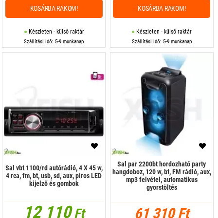
KOSÁRBA RAKOM!
KOSÁRBA RAKOM!
Készleten - külső raktár
Készleten - külső raktár
Szállítási idő: 5-9 munkanap
Szállítási idő: 5-9 munkanap
Sal par 2200bt hordozható party
Sal vbt 1100/rd autórádió, 4 X 45 w,
hangdoboz, 120 w, bt, FM rádió, aux,
4 rca, fm, bt, usb, sd, aux, piros LED
mp3 felvétel, automatikus
kijelző és gombok
gyorstöltés
12 110
61 310 Ft
Ft