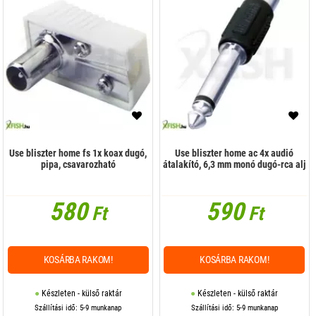
Use bliszter home fs 1x koax dugó,
Use bliszter home ac 4x audió
pipa, csavarozható
átalakító, 6,3 mm monó dugó-rca alj
580
590
Ft
Ft
KOSÁRBA RAKOM!
KOSÁRBA RAKOM!
Készleten - külső raktár
Készleten - külső raktár
Szállítási idő: 5-9 munkanap
Szállítási idő: 5-9 munkanap