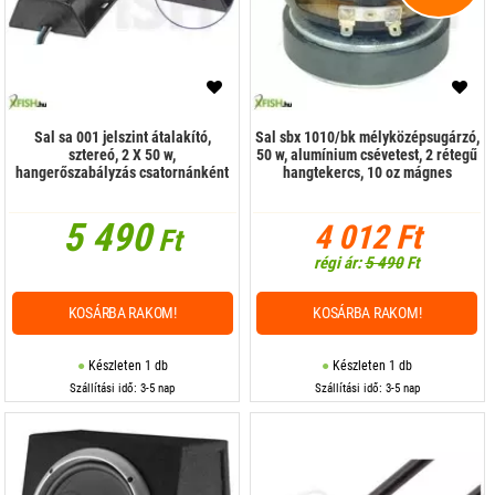
Sal sa 001 jelszint átalakító,
Sal sbx 1010/bk mélyközépsugárzó,
sztereó, 2 X 50 w,
50 w, alumínium csévetest, 2 rétegű
hangerőszabályzás csatornánként
hangtekercs, 10 oz mágnes
5 490
4 012 Ft
Ft
régi ár:
5 490
Ft
KOSÁRBA RAKOM!
KOSÁRBA RAKOM!
Készleten 1 db
Készleten 1 db
Szállítási idő: 3-5 nap
Szállítási idő: 3-5 nap