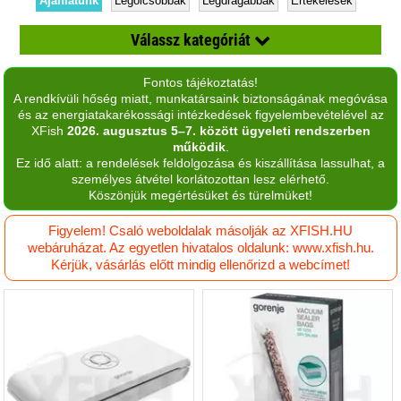
Ajánlatunk
Legolcsóbbak
Legdrágábbak
Értékelések
Válassz kategóriát
Fontos tájékoztatás!
Aprító
A rendkívüli hőség miatt, munkatársaink biztonságának megóvása
és az energiatakarékossági intézkedések figyelembevételével az
Aszaló
XFish
2026. augusztus 5–7. között ügyeleti rendszerben
működik
.
Befőző automata
Ez idő alatt: a rendelések feldolgozása és kiszállítása lassulhat, a
személyes átvétel korlátozottan lesz elérhető.
Dagasztógép
Köszönjük megértésüket és türelmüket!
Edények
Figyelem! Csaló weboldalak másolják az XFISH.HU
webáruházat. Az egyetlen hivatalos oldalunk: www.xfish.hu.
Elektromos kukta, forrólevegős sütő
Kérjük, vásárlás előtt mindig ellenőrizd a webcímet!
Elektromos vízmelegítő
Fóliahegesztő
Gyümölcscentrifuga, citromfacsaró
Hőmérők