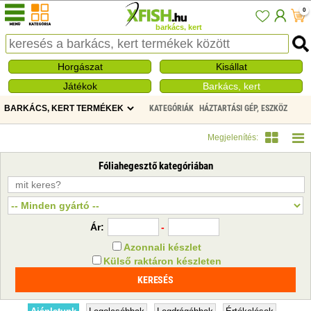
0
barkács, kert
Horgászat
Kisállat
Játékok
Barkács, kert
KATEGÓRIÁK
HÁZTARTÁSI GÉP, ESZKÖZ
FÓLIAHEGESZTŐ
Megjelenítés:
Fóliahegesztő kategóriában
Ár:
-
Azonnali készlet
Külső raktáron készleten