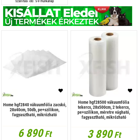
Szállítási idő: 5-9 munkanap
Home hgf28500 vákuumfólia
Home hgf2840 vákuumfólia zacskó,
tekercs, 28x500cm, 2 tekercs,
28x40cm, 50db, pe+szilikon,
pe+szilikon, méretre vágható,
fagyasztható, mikrózható
fagyasztható, mikrózható
6 890
3 890
Ft
Ft