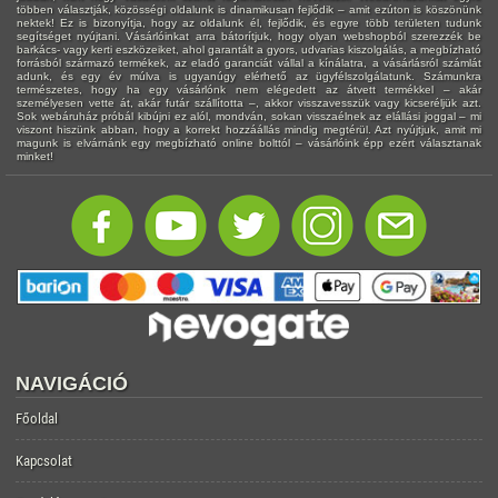
többen választják, közösségi oldalunk is dinamikusan fejlődik – amit ezúton is köszönünk
nektek! Ez is bizonyítja, hogy az oldalunk él, fejlődik, és egyre több területen tudunk
segítséget nyújtani. Vásárlóinkat arra bátorítjuk, hogy olyan webshopból szerezzék be
barkács- vagy kerti eszközeiket, ahol garantált a gyors, udvarias kiszolgálás, a megbízható
forrásból származó termékek, az eladó garanciát vállal a kínálatra, a vásárlásról számlát
adunk, és egy év múlva is ugyanúgy elérhető az ügyfélszolgálatunk. Számunkra
természetes, hogy ha egy vásárlónk nem elégedett az átvett termékkel – akár
személyesen vette át, akár futár szállította –, akkor visszavesszük vagy kicseréljük azt.
Sok webáruház próbál kibújni ez alól, mondván, sokan visszaélnek az elállási joggal – mi
viszont hiszünk abban, hogy a korrekt hozzáállás mindig megtérül. Azt nyújtjuk, amit mi
magunk is elvárnánk egy megbízható online bolttól – vásárlóink épp ezért választanak
minket!
NAVIGÁCIÓ
Főoldal
Kapcsolat