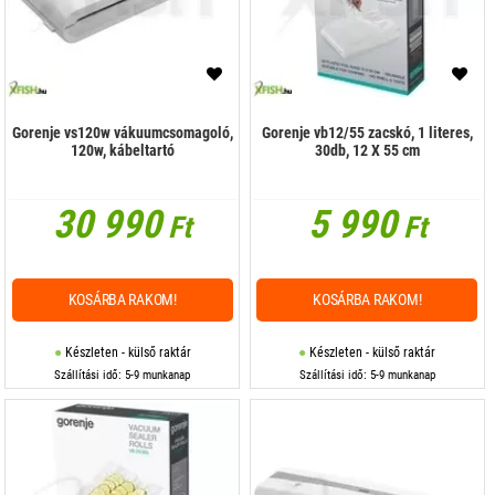
Húsdaráló
Kávéfőző és tartozékok
Kenyérpirító
Gorenje vs120w vákuumcsomagoló,
Gorenje vb12/55 zacskó, 1 literes,
120w, kábeltartó
30db, 12 X 55 cm
Kenyérsütő
30 990
5 990
Kés, kés készlet
Ft
Ft
Konyhai kellékek
Konyhai mérleg
KOSÁRBA RAKOM!
KOSÁRBA RAKOM!
Konyhai páraelszívó
Készleten - külső raktár
Készleten - külső raktár
Szállítási idő: 5-9 munkanap
Szállítási idő: 5-9 munkanap
Mikrohullámú sütő, minisütő
Mixer
Műanyag poharak