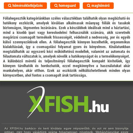
hőmérsékletkijelzés
homeguard
maghőmérő
Fóliahegesztők kategóriánkban széles választékban találhatók olyan megbízható és
hatékony eszközök, amelyek kiválóan alkalmasak műanyag fóliák és tasakok
biztonságos, légmentes lezárására. Ezek a készülékek ideálisak mind a háztartási,
mind a kisebb ipari vagy kereskedelmi felhasználók számára, akik szeretnék
megőrizni csomagolt termékeik frissességét, védelmét a nedvesség, por és egyéb
külső szennyeződések ellen. A fóliahegesztők könnyen kezelhetők, ergonomikus
kialakításúak, így a csomagolási folyamat gyors és kényelmes. Kínálatunkban
megtalálhatók az egyszerű kézi működtetésű modellek, valamint az automata és
félautomata változatok is, amelyek növelik a hatékonyságot és a termelékenységet.
A különböző méretű és teljesítményű fóliahegesztők kompakt kivitelűek, így
könnyen tárolhatók és hordozhatók, ezzel megkönnyítve a használatukat akár
munkahelyen, akár otthon. Ezek az eszközök nélkülözhetetlenek minden olyan
környezetben, ahol fontos a csomagolt áruk tartóssága.
Az XFISH.hu barkács- és kerti kínálata egyre népszerűbb, és ezt mi sem bizonyítja
jobban, mint hogy vásárlóink száma folyamatosan növekszik. Webáruházunkat egyre