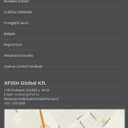
Rendelés menete
Szállítási feltételek
Pontgyűjtő akció
Belépés
Regisztráció
Reklamáció kezelés
Gyakran ismételt kérdések
XFISH Global Kft.
1186 Budapest, Közdűlő u. 46-50.
E-mail:
rendeles@xfish.hu
Webshop/rendelések/termékinformáció
+36-1-500-0500