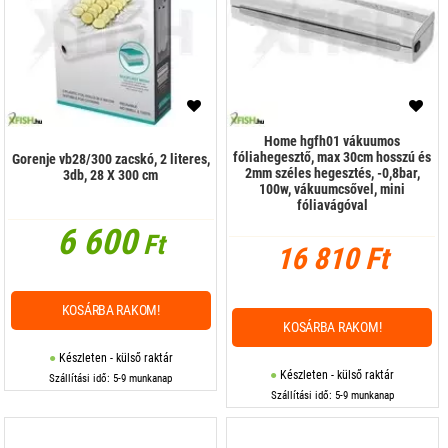
Olajsütő, főzőlap
Porszívó, hamuporszívó
Serpenyő, wok
Szeletelőgép
Home hgfh01 vákuumos
fóliahegesztő, max 30cm hosszú és
Gorenje vb28/300 zacskó, 2 literes,
Szendvicssütő, gofrisütő
2mm széles hegesztés, -0,8bar,
3db, 28 X 300 cm
100w, vákuumcsővel, mini
fóliavágóval
Szódakészítő gép, tartozék
6 600
Ft
16 810 Ft
Tejhabosító
Tepsi, sütőforma
KOSÁRBA RAKOM!
KOSÁRBA RAKOM!
Turmix, daráló
Készleten - külső raktár
Univerzális robotgép
Készleten - külső raktár
Szállítási idő: 5-9 munkanap
Szállítási idő: 5-9 munkanap
Vasaló
Vízforraló