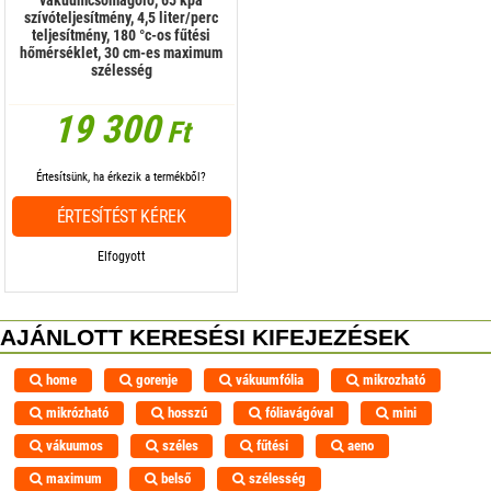
vákuumcsomagoló, 65 kpa
szívóteljesítmény, 4,5 liter/perc
teljesítmény, 180 °c-os fűtési
hőmérséklet, 30 cm-es maximum
szélesség
19 300
Ft
Értesítsünk, ha érkezik a termékből?
ÉRTESÍTÉST KÉREK
Elfogyott
AJÁNLOTT KERESÉSI KIFEJEZÉSEK
home
gorenje
vákuumfólia
mikrozható
mikrózható
hosszú
fóliavágóval
mini
vákuumos
széles
fűtési
aeno
maximum
belső
szélesség