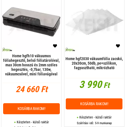
Home hgfh10 vákuumos
Home hgf2030 vákuumfólia zacskó,
fóliahegesztő, belső fóliatárolóval,
20x30cm, 50db, pe+szilikon,
max 30cm hosszú és 2mm széles
fagyasztható, mikrózható
hegesztés, -0,7bar, 130w,
vákuumcsővel, mini fóliavágóval
3 990
Ft
24 660 Ft
KOSÁRBA RAKOM!
KOSÁRBA RAKOM!
Készleten - külső raktár
Készleten - külső raktár
Szállítási idő: 5-9 munkanap