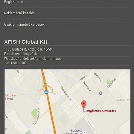
Regisztráció
Reklamáció kezelés
Gyakran ismételt kérdések
XFISH Global Kft.
1186 Budapest, Közdűlő u. 46-50.
E-mail:
rendeles@xfish.hu
Webshop/rendelések/termékinformáció
+36-1-500-0500