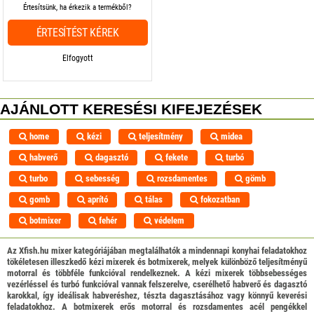
Értesítsünk, ha érkezik a termékből?
ÉRTESÍTÉST KÉREK
Elfogyott
AJÁNLOTT KERESÉSI KIFEJEZÉSEK
home
kézi
teljesítmény
midea
habverő
dagasztó
fekete
turbó
turbo
sebesség
rozsdamentes
gömb
gomb
aprító
tálas
fokozatban
botmixer
fehér
védelem
Az Xfish.hu mixer kategóriájában megtalálhatók a mindennapi konyhai feladatokhoz
tökéletesen illeszkedő kézi mixerek és botmixerek, melyek különböző teljesítményű
motorral és többféle funkcióval rendelkeznek. A kézi mixerek többsebességes
vezérléssel és turbó funkcióval vannak felszerelve, cserélhető habverő és dagasztó
karokkal, így ideálisak habveréshez, tészta dagasztásához vagy könnyű keverési
feladatokhoz. A botmixerek erős motorral és rozsdamentes acél pengékkel