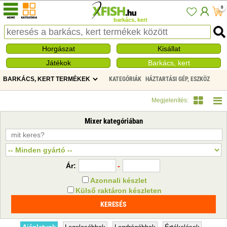
0
barkács, kert
Horgászat
Kisállat
Játékok
Barkács, kert
KATEGÓRIÁK
HÁZTARTÁSI GÉP, ESZKÖZ
MIXER
Megjelenítés:
Mixer kategóriában
Ár:
-
Azonnali készlet
Külső raktáron készleten