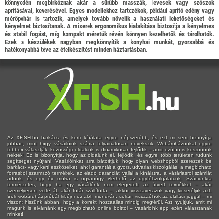
könnyedén megbirkóznak akár a sűrűbb masszák, levesek vagy szószok
aprításával, keverésével. Egyes modellekhez tartozékok, például aprító edény vagy
mérőpohár is tartozik, amelyek tovább növelik a használati lehetőségeket és
kényelmet biztosítanak. A mixerek ergonomikus kialakítása biztosítja a kényelmes
és stabil fogást, míg kompakt méretük révén könnyen kezelhetők és tárolhatók.
Ezek a készülékek nagyban megkönnyítik a konyhai munkát, gyorsabbá és
hatékonyabbá téve az ételkészítést minden háztartásban.
Az XFISH.hu barkács- és kerti kínálata egyre népszerűbb, és ezt mi sem bizonyítja
jobban, mint hogy vásárlóink száma folyamatosan növekszik. Webáruházunkat egyre
többen választják, közösségi oldalunk is dinamikusan fejlődik – amit ezúton is köszönünk
nektek! Ez is bizonyítja, hogy az oldalunk él, fejlődik, és egyre több területen tudunk
segítséget nyújtani. Vásárlóinkat arra bátorítjuk, hogy olyan webshopból szerezzék be
barkács- vagy kerti eszközeiket, ahol garantált a gyors, udvarias kiszolgálás, a megbízható
forrásból származó termékek, az eladó garanciát vállal a kínálatra, a vásárlásról számlát
adunk, és egy év múlva is ugyanúgy elérhető az ügyfélszolgálatunk. Számunkra
természetes, hogy ha egy vásárlónk nem elégedett az átvett termékkel – akár
személyesen vette át, akár futár szállította –, akkor visszavesszük vagy kicseréljük azt.
Sok webáruház próbál kibújni ez alól, mondván, sokan visszaélnek az elállási joggal – mi
viszont hiszünk abban, hogy a korrekt hozzáállás mindig megtérül. Azt nyújtjuk, amit mi
magunk is elvárnánk egy megbízható online bolttól – vásárlóink épp ezért választanak
minket!