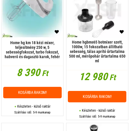
Olajsütő, főzőlap
Porszívó, hamuporszívó
Serpenyő, wok
Szeletelőgép
Home hgbms65 botmixer szett,
Home hg km 18 kézi mixer,
1000w, 15 fokozatban állítható
teljesítmény 250 w, 5
Szendvicssütő, gofrisütő
sebesség, tálas aprító űrtartalma
sebességfokozat, turbo fokozat,
500 ml, mérőpohár űrtartalma 650
habverő és dagasztó karok, fehér
ml
Szódakészítő gép, tartozék
8 390
Ft
12 980
Tejhabosító
Ft
Tepsi, sütőforma
KOSÁRBA RAKOM!
Turmix, daráló
KOSÁRBA RAKOM!
Készleten - külső raktár
Univerzális robotgép
Készleten - külső raktár
Szállítási idő: 5-9 munkanap
Szállítási idő: 5-9 munkanap
Vasaló
Vízforraló