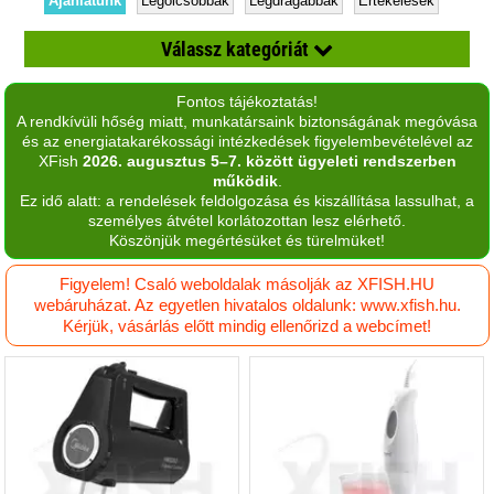
Ajánlatunk
Legolcsóbbak
Legdrágábbak
Értékelések
Válassz kategóriát
Fontos tájékoztatás!
Aprító
A rendkívüli hőség miatt, munkatársaink biztonságának megóvása
és az energiatakarékossági intézkedések figyelembevételével az
Aszaló
XFish
2026. augusztus 5–7. között ügyeleti rendszerben
működik
.
Befőző automata
Ez idő alatt: a rendelések feldolgozása és kiszállítása lassulhat, a
személyes átvétel korlátozottan lesz elérhető.
Dagasztógép
Köszönjük megértésüket és türelmüket!
Edények
Figyelem! Csaló weboldalak másolják az XFISH.HU
webáruházat. Az egyetlen hivatalos oldalunk: www.xfish.hu.
Elektromos kukta, forrólevegős sütő
Kérjük, vásárlás előtt mindig ellenőrizd a webcímet!
Elektromos vízmelegítő
Fóliahegesztő
Gyümölcscentrifuga, citromfacsaró
Hőmérők