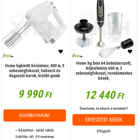
Home hg bms 64 botmixerszett,
Home hgkm40 kézimixer, 400 w, 5
teljesítmény 600 w, 2
sebességfokozat, habverő és
sebességfokozat, rozsdamentes
dagasztó karok, kioldó gomb
kések,
9 990
12 440
Ft
Ft
Értesítsünk, ha érkezik a termékből?
KOSÁRBA RAKOM!
ÉRTESÍTÉST KÉREK
Készleten - külső raktár
Elfogyott
Szállítási idő: 5-9 munkanap