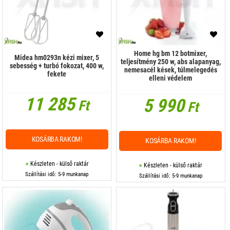
Húsdaráló
Kávéfőző és tartozékok
Home hg bm 12 botmixer,
Midea hm0293n kézi mixer, 5
Kenyérpirító
teljesítmény 250 w, abs alapanyag,
sebesség + turbó fokozat, 400 w,
nemesacél kések, túlmelegedés
fekete
Kenyérsütő
elleni védelem
11 285
Kés, kés készlet
5 990
Ft
Ft
Konyhai kellékek
Konyhai mérleg
KOSÁRBA RAKOM!
KOSÁRBA RAKOM!
Konyhai páraelszívó
Készleten - külső raktár
Készleten - külső raktár
Szállítási idő: 5-9 munkanap
Szállítási idő: 5-9 munkanap
Mikrohullámú sütő, minisütő
Mixer
Műanyag poharak