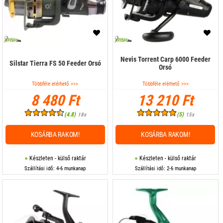
Nevis Torrent Carp 6000 Feeder
Silstar Tierra FS 50 Feeder Orsó
Orsó
Többféle elérhető >>>
Többféle elérhető >>>
8 480 Ft
13 210 Ft
(4.8)
(5)
18x
15x
KOSÁRBA RAKOM!
KOSÁRBA RAKOM!
Készleten - külső raktár
Készleten - külső raktár
Szállítási idő: 4-6 munkanap
Szállítási idő: 2-6 munkanap