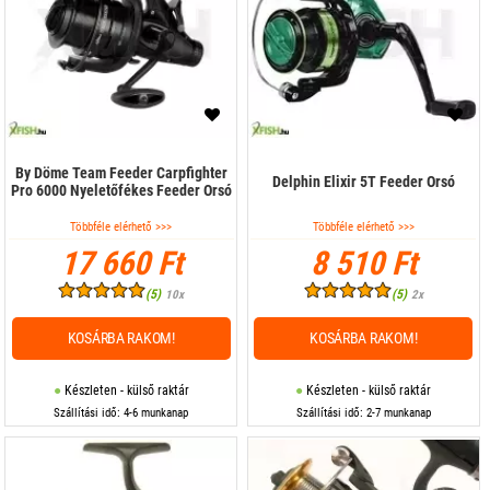
By Döme Team Feeder Carpfighter
Delphin Elixir 5T Feeder Orsó
Pro 6000 Nyeletőfékes Feeder Orsó
Többféle elérhető >>>
Többféle elérhető >>>
17 660 Ft
8 510 Ft
(5)
(5)
10x
2x
KOSÁRBA RAKOM!
KOSÁRBA RAKOM!
Készleten - külső raktár
Készleten - külső raktár
Szállítási idő: 4-6 munkanap
Szállítási idő: 2-7 munkanap