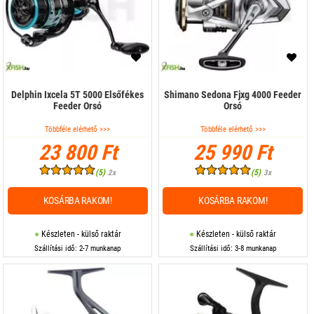
Delphin Ixcela 5T 5000 Elsőfékes
Shimano Sedona Fjxg 4000 Feeder
Feeder Orsó
Orsó
Többféle elérhető >>>
Többféle elérhető >>>
23 800 Ft
25 990 Ft
(5)
(5)
2x
3x
KOSÁRBA RAKOM!
KOSÁRBA RAKOM!
Készleten - külső raktár
Készleten - külső raktár
Szállítási idő: 2-7 munkanap
Szállítási idő: 3-8 munkanap