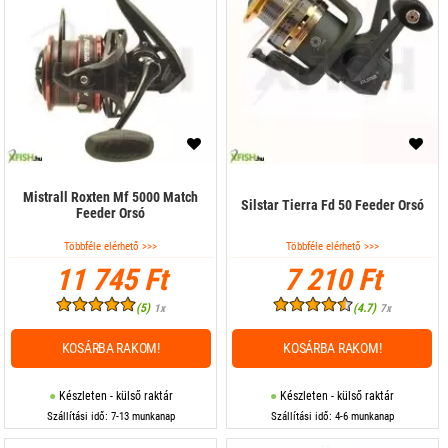
Mistrall Roxten Mf 5000 Match
Silstar Tierra Fd 50 Feeder Orsó
Feeder Orsó
Többféle elérhető >>>
Többféle elérhető >>>
11 745 Ft
7 210 Ft
(5)
(4.7)
1x
7x
KOSÁRBA RAKOM!
KOSÁRBA RAKOM!
Készleten - külső raktár
Készleten - külső raktár
Szállítási idő: 7-13 munkanap
Szállítási idő: 4-6 munkanap