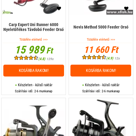
Carp Expert Uni Runner 6000
Nevis Method 5000 Feeder Orsó
Nyeletőfékes Távdobó Feeder Orsó
Többféle elérhető >>>
Többféle elérhető >>>
15 989
11 660 Ft
Ft
(4.9)
12x
(4.8)
129x
KOSÁRBA RAKOM!
KOSÁRBA RAKOM!
Készleten - külső raktár
Készleten - külső raktár
Szállítási idő: 2-6 munkanap
Szállítási idő: 2-6 munkanap