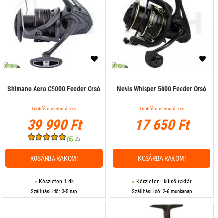
Shimano Aero C5000 Feeder Orsó
Nevis Whisper 5000 Feeder Orsó
Többféle elérhető >>>
Többféle elérhető >>>
39 990 Ft
17 650 Ft
(5)
2x
KOSÁRBA RAKOM!
KOSÁRBA RAKOM!
Készleten 1 db
Készleten - külső raktár
Szállítási idő: 3-5 nap
Szállítási idő: 2-6 munkanap