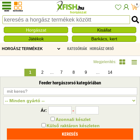
0
horgászat
Horgászat
Kisállat
Játékok
Barkács, kert
KATEGÓRIÁK
HORGÁSZ ORSÓ
FEEDER HORGÁSZORSÓ
Megjelenítés:
1
2
...
7
8
9
...
14
Feeder horgászorsó kategóriában
Ár:
-
Azonnali készlet
Külső raktáron készleten