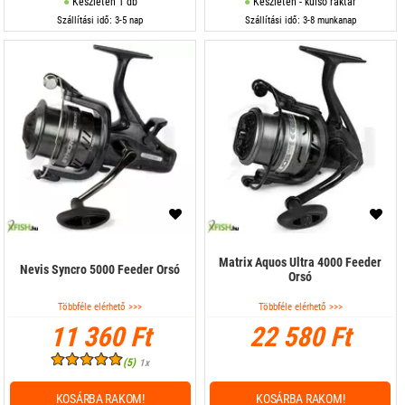
Készleten 1 db
Készleten - külső raktár
Szállítási idő: 3-5 nap
Szállítási idő: 3-8 munkanap
Matrix Aquos Ultra 4000 Feeder
Nevis Syncro 5000 Feeder Orsó
Orsó
Többféle elérhető >>>
Többféle elérhető >>>
11 360 Ft
22 580 Ft
(5)
1x
KOSÁRBA RAKOM!
KOSÁRBA RAKOM!