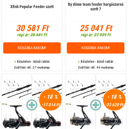
By döme team feeder horgászorsó
Xfish Popular Feeder szett
szett 7
30 581 Ft
25 041 Ft
régi ár:
35 441
Ft
régi ár:
27 939
Ft
KOSÁRBA RAKOM!
KOSÁRBA RAKOM!
Készleten - külső raktár
Készleten - külső raktár
Szállítási idő: 2-7 munkanap
Szállítási idő: 4-6 munkanap
- 18 %
- 18 %
-17 814 Ft
-22 620 Ft