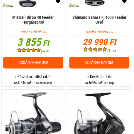
Mistrall Diron 40 Feeder
Shimano Sahara Fj 4000 Feeder
Horgászorsó
Orsó
Többféle elérhető >>>
Többféle elérhető >>>
3 855
29 990 Ft
Ft
(5)
1x
(5)
4x
KOSÁRBA RAKOM!
KOSÁRBA RAKOM!
Készleten - külső raktár
Készleten 1 db
Szállítási idő: 7-13 munkanap
Szállítási idő: 3-5 nap