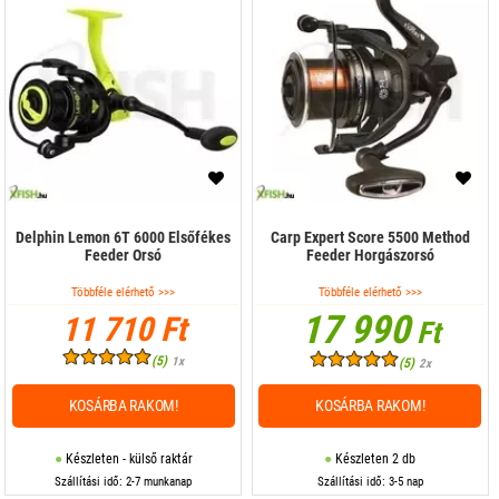
Delphin Lemon 6T 6000 Elsőfékes
Carp Expert Score 5500 Method
Feeder Orsó
Feeder Horgászorsó
Többféle elérhető >>>
Többféle elérhető >>>
17 990
11 710 Ft
Ft
(5)
1x
(5)
2x
KOSÁRBA RAKOM!
KOSÁRBA RAKOM!
Készleten - külső raktár
Készleten 2 db
Szállítási idő: 2-7 munkanap
Szállítási idő: 3-5 nap