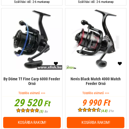
Szállítási idő: 2-6 munkanap
Szállítási idő: 2-6 munkanap
By Döme Tf Fine Carp 6000 Feeder
Nevis Black Match 4000 Match
Orsó
Feeder Orsó
Többféle elérhető >>>
Többféle elérhető >>>
29 520
9 990 Ft
Ft
(4.8)
21x
(5)
8x
KOSÁRBA RAKOM!
KOSÁRBA RAKOM!