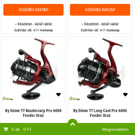
KOSÁRBA RAKOM!
KOSÁRBA RAKOM!
Készleten - külső raktár
Készleten - külső raktár
Szállítási idő: 6-11 munkanap
Szállítási idő: 6-11 munkanap
By Döme Tf Mastercarp Pro 6000
By Döme Tf Long Cast Pro 6000
Feeder Orsó
Feeder Orsó
Többféle elérhető >>>
Többféle elérhető >>>
0 db
0 Ft
Megrendelem