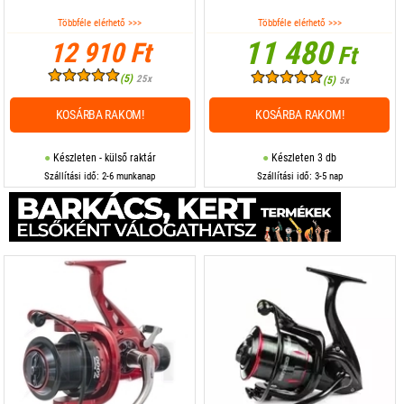
Többféle elérhető >>>
Többféle elérhető >>>
11 480
12 910 Ft
Ft
(5)
25x
(5)
5x
KOSÁRBA RAKOM!
KOSÁRBA RAKOM!
Készleten - külső raktár
Készleten 3 db
Szállítási idő: 2-6 munkanap
Szállítási idő: 3-5 nap