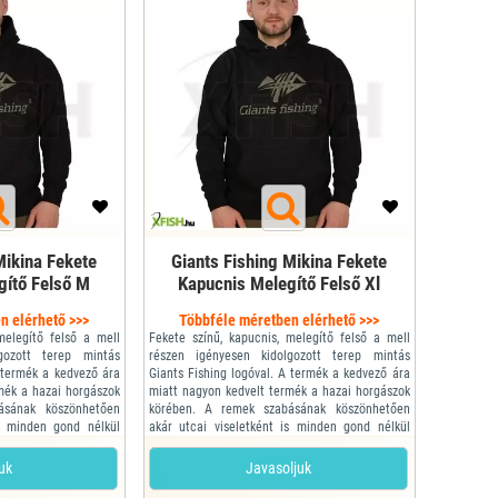
Mikina Fekete
Giants Fishing Mikina Fekete
gítő Felső M
Kapucnis Melegítő Felső Xl
n elérhető >>>
Többféle méretben elérhető >>>
melegítő felső a mell
Fekete színű, kapucnis, melegítő felső a mell
gozott terep mintás
részen igényesen kidolgozott terep mintás
A termék a kedvező ára
Giants Fishing logóval. A termék a kedvező ára
mék a hazai horgászok
miatt nagyon kedvelt termék a hazai horgászok
ásának köszönhetően
körében. A remek szabásának köszönhetően
is minden gond nélkül
akár utcai viseletként is minden gond nélkül
használható.
Mérete: Xl
juk
Javasoljuk