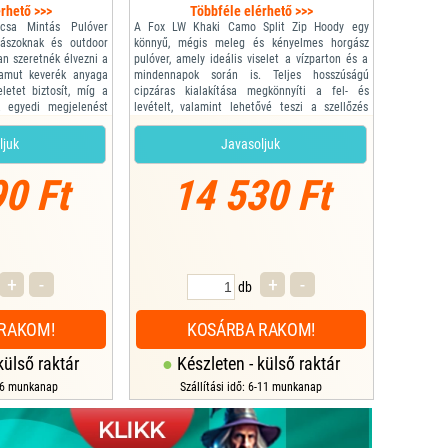
rhető >>>
Többféle elérhető >>>
csa Mintás Pulóver
A Fox LW Khaki Camo Split Zip Hoody egy
gászoknak és outdoor
könnyű, mégis meleg és kényelmes horgász
an szeretnék élvezni a
pulóver, amely ideális viselet a vízparton és a
pamut keverék anyaga
mindennapok során is. Teljes hosszúságú
letet biztosít, míg a
cipzáras kialakítása megkönnyíti a fel- és
a egyedi megjelenést
levételt, valamint lehetővé teszi a szellőzés
akítása extra védelmet
szabályozását. Puha, légáteresztő anyaga kiváló
ő szabás pedig szabad
hőszigetelést biztosít, miközben maximális
ljuk
Javasoljuk
elyzetben.
mozgásszabadságot nyújt. Modern khaki camo
dizájnja...
0 Ft
14 530 Ft
+
-
+
-
db
RAKOM!
KOSÁRBA RAKOM!
külső raktár
Készleten - külső raktár
2-6 munkanap
Szállítási idő: 6-11 munkanap