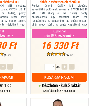
n elérhető >>>
Többféle méretben elérhető >>>
TCH ME! elegáns,
Pulóver Delphin CATCH ME! elegáns,
orozata. CATCH ME IF
egyedülálló pulóverek sorozata. CATCH ME IF
ha tudsz), ponty
YOU CAN (kapj el, ha tudsz), ponty
okatlan része lesz
ábrázolásával egy szokatlan része lesz
nta az egész testen,
ruhatárának. A pontyminta az egész testen,
nty vázlatként vagy
alján megy körül. A ponty vázlatként vagy
, miközben megőrzi az
festményként jelenik meg, miközben megőrzi az
nal
Kuponnal
et. A pontyot olyan
összes fontos részletet. A pontyot olyan
dvezmény
még 10 % kedvezmény
g, amikor egy marék
helyzetben jelnitti meg, amikor egy marék
abba...
bojlihoz közelít, pontosan abba...
0 Ft
16 330 Ft
(5)
(5)
2x
2x
+
-
+
-
db
RAKOM!
KOSÁRBA RAKOM!
en 1 db
Készleten - külső raktár
ő: 3-5 nap
Szállítási idő: 2-7 munkanap