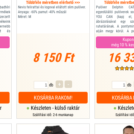
Többféle méretben elérhető >>>
Többféle méretbe
dtéri
Nevis felirattal és logoval ellátott slim pulóver.
Pulóver Delphin CA
rmékek
Anyaga: -60% pamut -40% műszál
egyedülálló pulóverek s
erzett
Méret: M
YOU CAN (kapj el, 
mékeink
ábrázolásával egy sz
rnebb
ruhatárának. A pontymi
kat és
alján megy körül. A po
ximális
festményként jelenik meg
Kupon
lmények
összes fontos részlet
még 10 % ke
helyzetben jelnitti me
észült,
bojlihoz közelít, pontosan 
8 150 Ft
16 33
+
-
db
db
KOSÁRBA RAKOM!
KOSÁRBA 
r
Készleten - külső raktár
Készlet
Szállítási idő: 2-6 munkanap
Szállítási id