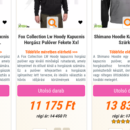
ucnis
Fox Collection Lw Hoody Kapucnis
Shimano Hoodie K
L
Horgász Pulóver Fekete Xxl
Szürk
>>
Többféle méretben elérhető >>>
Többféle elé
horgász
A Fox Collection LW Hoody kapucnis horgász
A Shimano Hoodie egy p
, amely
pulóver egy kiváló minőségű ruhadarab, amely
kapucnis pulóver, am
zámára.
kényelmet és stílust kínál a horgászok számára.
horgászathoz terve
gászok
Ez a pulóver kifejezetten a horgászok
poliészterből készült, ö
sztás a
igényeihez lett tervezve, és ideális választás a
vagy réteges öltözködési
özötti
hűvös időjárási körülmények közötti
további melegért.
portos
horgászatra. A pulóver divatos és sportos
A Shimano Hoodie egy kiv
ázathoz
kialakítású, amely jól illik horgászruházathoz
amely egész évben vis
Utolsó darab
Utolsó 
vagy mindennapi viselethez.
hidegebb időjárási körül
Fekete márvány mintás...
meg előnyeit. A 3D-s kialak
11 175 Ft
13 83
régi ár:
14 450
Ft
régi ár:
17