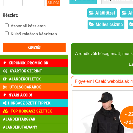
-
Aláöltözet
Als
Készlet:
Melles csizma
Azonnali készleten
Külső raktáron készleten
A rendkívüli hőség miatt, mun
KUPONOK, PROMÓCIÓK
Ez
GYÁRTÓK SZERINT
AJÁNDÉKÖTLETEK
Figyelem! Csaló weboldalak má
UTOLSÓ DARABOK
NYÁRI AKCIÓ!
HORGÁSZ SZETT TIPPEK
TOP HORGÁSZ SZETTEK
- 2
AJÁNDÉKTÁRGYAK
-3 25
AJÁNDÉKUTALVÁNY