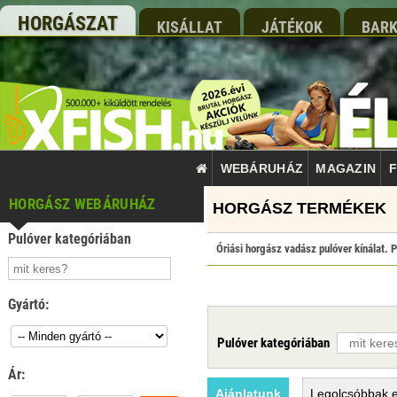
HORGÁSZAT
KISÁLLAT
JÁTÉKOK
BARK
WEBÁRUHÁZ
MAGAZIN
F
HORGÁSZ WEBÁRUHÁZ
Pulóver kategóriában
Óriási horgász vadász pulóver kínálat. P
Gyártó:
Pulóver kategóriában
Ár:
Ajánlatunk
Legolcsóbbak
e