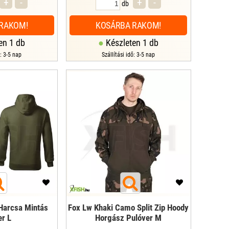
+
-
+
-
db
RAKOM!
KOSÁRBA RAKOM!
en 1 db
Készleten 1 db
ő: 3-5 nap
Szállítási idő: 3-5 nap
Harcsa Mintás
Fox Lw Khaki Camo Split Zip Hoody
er L
Horgász Pulóver M