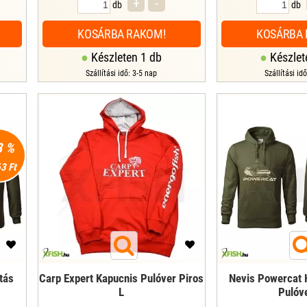
+
-
db
db
KOSÁRBA RAKOM!
KOSÁRBA 
Készleten 1 db
Készlet
Szállítási idő: 3-5 nap
Szállítási id
3 %
3 Ft
tás
Carp Expert Kapucnis Pulóver Piros
Nevis Powercat 
L
Pulóv