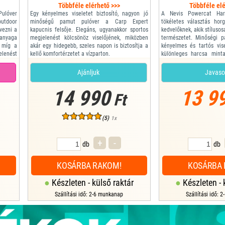
Többféle elérhető >>>
Többféle elé
ulóver
Egy kényelmes viseletet biztosító, nagyon jó
A Nevis Powercat Har
outdoor
minőségű pamut pulóver a Carp Expert
tökéletes választás hor
vezni a
kapucnis felsője. Elegáns, ugyanakkor sportos
kedvelőknek, akik stílusos
 anyaga
megjelenést kölcsönöz viselőjének, miközben
természetet. Minőségi 
, míg a
akár egy hidegebb, szeles napon is biztosítja a
kényelmes és tartós vise
elenést
kellő komfortérzetet a vízparton.
különleges harcsa mint
édelmet
Méret: L
kölcsönöz. Kapucnis kial
 szabad
Típus: Carp Expert pulóver
nyújt a hideg ellen, a b
Ajánljuk
Javaso
mozgást biztosít minden h
Mére...
14 990
13 99
Ft
(5)
1x
+
-
db
db
KOSÁRBA RAKOM!
KOSÁRBA 
Készleten - külső raktár
Készleten - 
Szállítási idő: 2-6 munkanap
Szállítási idő: 