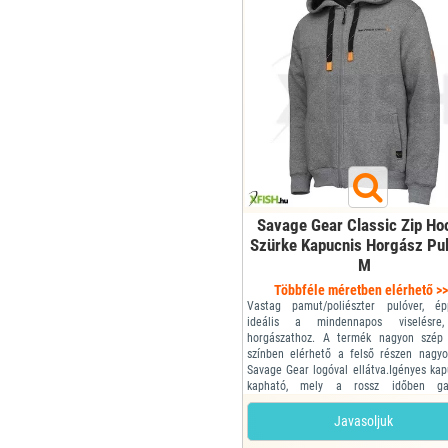
Savage Gear Classic Zip Ho
Szürke Kapucnis Horgász Pu
M
Többféle méretben elérhető >
Vastag pamut/poliészter pulóver, é
ideális a mindennapos viselésre
horgászathoz. A termék nagyon szép 
színben elérhető a felső részen nagy
Savage Gear logóval ellátva.Igényes kap
kapható, mely a rossz időben gar
védelmet biztosít a számunkra.
Mérete: M
Javasoljuk
• Jellemzői: