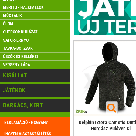
MERÍTŐ - HALKÍMÉLŐK
MŰCSALIK
ÓLOM
OUTDOOR RUHÁZAT
SÁTOR-ERNYŐ
TÁSKA-BOTZSÁK
ÚSZÓK ÉS KELLÉKEI
VERSENY LÁDA
KISÁLLAT
JÁTÉKOK
BARKÁCS, KERT
Delphin Ixtera Camotic Out
REKLAMÁCIÓ - HOGYAN?
Horgász Pulóver Xl
INGYEN VISSZASZÁLLÍTÁS