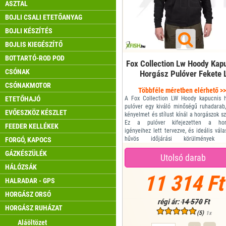
ASZTAL
BOJLI CSALI ETETŐANYAG
BOJLI KÉSZÍTÉS
BOJLIS KIEGÉSZÍTŐ
BOTTARTÓ-ROD POD
Fox Collection Lw Hoody Kap
CSÓNAK
Horgász Pulóver Fekete 
CSÓNAKMOTOR
Többféle méretben elérhető >
ETETŐHAJÓ
A Fox Collection LW Hoody kapucnis 
pulóver egy kiváló minőségű ruhadarab
EVŐESZKÖZ KÉSZLET
kényelmet és stílust kínál a horgászok s
Ez a pulóver kifejezetten a hor
FEEDER KELLÉKEK
igényeihez lett tervezve, és ideális vála
hűvös időjárási körülmények k
FORGÓ, KAPOCS
horgászatra. A pulóver divatos és s
GÁZKÉSZÜLÉK
kialakítású, amely jól illik horgászruh
Utolsó darab
vagy mindennapi viselethez.
HÁLÓZSÁK
Fekete márvány mintás...
11 314 Ft
HALRADAR - GPS
HORGÁSZ ORSÓ
régi ár:
14 570
Ft
HORGÁSZ RUHÁZAT
(5)
1x
Aláöltözet