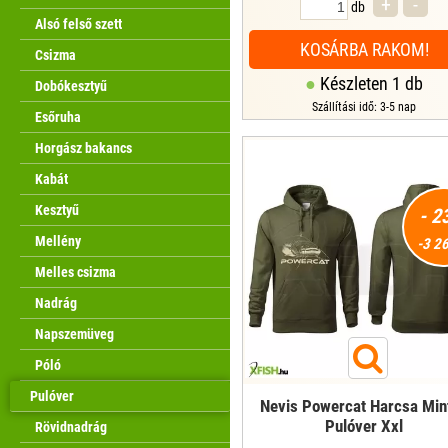
+
-
db
Alsó felső szett
KOSÁRBA RAKOM!
Csizma
Készleten 1 db
Dobókesztyű
Szállítási idő: 3-5 nap
Esőruha
Horgász bakancs
Kabát
Kesztyű
- 2
Mellény
-3 26
Melles csizma
Nadrág
Napszemüveg
Póló
Pulóver
Nevis Powercat Harcsa Min
Pulóver Xxl
Rövidnadrág