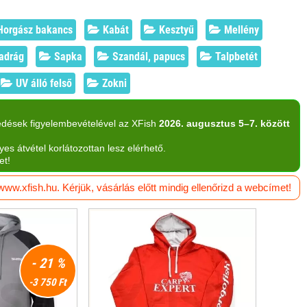
orgász bakancs
Kabát
Kesztyű
Mellény
adrág
Sapka
Szandál, papucs
Talpbetét
UV álló felső
Zokni
edések figyelembevételével az XFish
2026. augusztus 5–7. között
yes átvétel korlátozottan lesz elérhető.
et!
w.xfish.hu. Kérjük, vásárlás előtt mindig ellenőrizd a webcímet!
- 21 %
-3 750 Ft