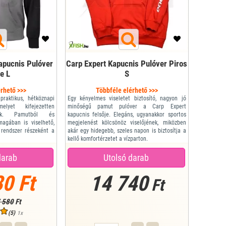
apucnis Pulóver
Carp Expert Kapucnis Pulóver Piros
e L
S
rhető >>>
Többféle elérhető >>>
raktikus, hétköznapi
Egy kényelmes viseletet biztosító, nagyon jó
elyet kifejezetten
minőségű pamut pulóver a Carp Expert
ztek. Pamutból és
kapucnis felsője. Elegáns, ugyanakkor sportos
nmagában is viselhető,
megjelenést kölcsönöz viselőjének, miközben
 rendszer részeként a
akár egy hidegebb, szeles napon is biztosítja a
kellő komfortérzetet a vízparton.
áló minőségű pulóver,
Méret: S
elhető, de igazán a
Típus: Carp Expert pulóver
darab
Utolsó darab
mények között mutatja
ítás nag...
0 Ft
14 740
Ft
 580
Ft
(5)
1x