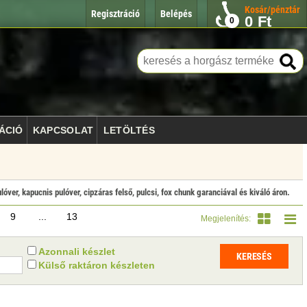
Kosár/pénztár
Regisztráció
Belépés
0
Ft
0
ÁCIÓ
KAPCSOLAT
LETÖLTÉS
óver, kapucnis pulóver, cipzáras felső, pulcsi, fox chunk garanciával és kiváló áron.
9
...
13
Megjelenítés:
Azonnali készlet
Külső raktáron készleten