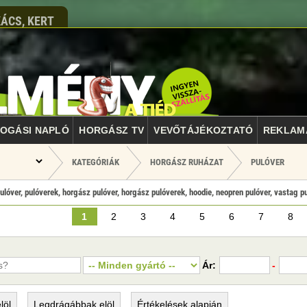
ÁCS, KERT
OGÁSI NAPLÓ
HORGÁSZ TV
VEVŐTÁJÉKOZTATÓ
REKLAM
KATEGÓRIÁK
HORGÁSZ RUHÁZAT
PULÓVER
ulóver, pulóverek, horgász pulóver, horgász pulóverek, hoodie, neopren pulóver, vastag pul
1
2
3
4
5
6
7
8
Ár:
-
löl
Legdrágábbak
elöl
Értékelések
alapján