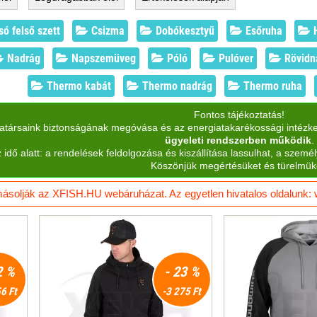
ó felső szett
Csizma
Dobókesztyű
Esőruha
H
Nadrág
Napszemüveg
Póló
Pulóver
Rövidn
Thermo kabát
Thermo nadrág
Thermo ruha
Fontos tájékoztatás!
katársaink biztonságának megóvása és az energiatakarékossági intézk
ügyeleti rendszerben működik
.
 idő alatt: a rendelések feldolgozása és kiszállítása lassulhat, a személ
Köszönjük megértésüket és türelmük
solják az XFISH.HU webáruházat. Az egyetlen hivatalos oldalunk: ww
2 %
- 23 %
6 Ft
-3 275 Ft