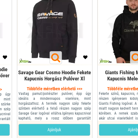
odie
Savage Gear Cosmo Hoodie Fekete
Giants Fishing 
lóver
Kapucnis Horgász Pulóver Xl
Kapucnis Mele
Többféle méretben elérhető >>>
Többféle méretbe
>>
Vastag pamut/poliészter pulóver, épp úgy
Fekete színű, kapucnis, 
pp úgy
ideális a mindennapos viselésre, mint
részen igényesen kidol
, mint
horgászathoz. A termék nagyon szép fekete
Giants Fishing logóval. 
szürke
színben elérhető a felső részen nagyon szép
miatt nagyon kedvelt ter
on szép
Savage Gear logóval ellátva.Igényes kapucnival
körében. A remek szab
ucnival
kapható, mely a rossz időben garantált
akár utcai viseletként 
antált
védelmet biztosít a számunkra.
használható.
Mérete: Xl
Mérete: M
Ajánljuk
Ajánl
• Jellemzői: