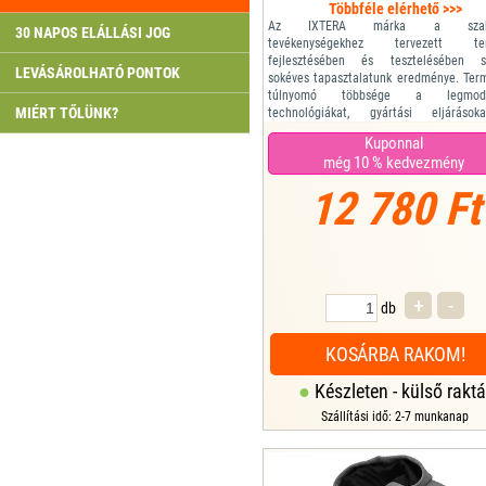
Többféle elérhető >>>
Az IXTERA márka a szaba
30 NAPOS ELÁLLÁSI JOG
tevékenységekhez tervezett te
fejlesztésében és tesztelésében sz
LEVÁSÁROLHATÓ PONTOK
sokéves tapasztalatunk eredménye. Ter
túlnyomó többsége a legmode
MIÉRT TŐLÜNK?
technológiákat, gyártási eljáráso
funkcionális anyagokat alkalmazza a ma
Kuponnal
kényelem érdekében – bármilyen körü
még 10 % kedvezmény
között, bármikor és bárhol.
Ez az outdoor pulóver azok számára k
12 780 Ft
akik imádnak...
+
-
db
KOSÁRBA RAKOM!
Készleten - külső raktá
Szállítási idő: 2-7 munkanap