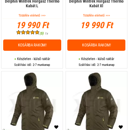
Delphin Wintrek Horgász Thermo
Delphin Wintrek Horgász Thermo
Kabát L
Kabát Xl
Többféle elérhető >>>
Többféle elérhető >>>
19 990 Ft
19 990 Ft
(5)
1x
KOSÁRBA RAKOM!
KOSÁRBA RAKOM!
Készleten - külső raktár
Készleten - külső raktár
Szállítási idő: 2-7 munkanap
Szállítási idő: 2-7 munkanap