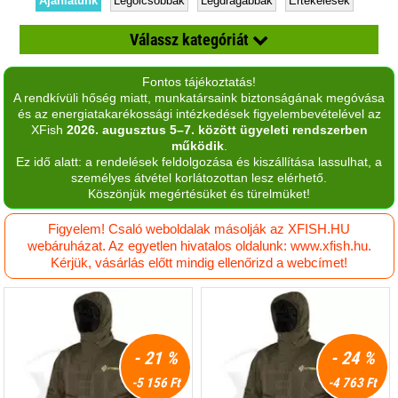
Ajánlatunk
Legolcsóbbak
Legdrágábbak
Értékelések
Válassz kategóriát
Fontos tájékoztatás!
Aláöltözet
A rendkívüli hőség miatt, munkatársaink biztonságának megóvása
és az energiatakarékossági intézkedések figyelembevételével az
Alsó felső szett
XFish
2026. augusztus 5–7. között ügyeleti rendszerben
működik
.
Csizma
Ez idő alatt: a rendelések feldolgozása és kiszállítása lassulhat, a
személyes átvétel korlátozottan lesz elérhető.
Dobókesztyű
Köszönjük megértésüket és türelmüket!
Esőruha
Figyelem! Csaló weboldalak másolják az XFISH.HU
webáruházat. Az egyetlen hivatalos oldalunk: www.xfish.hu.
Horgász bakancs
Kérjük, vásárlás előtt mindig ellenőrizd a webcímet!
Kabát
Kesztyű
- 21 %
- 24 %
Mellény
-5 156 Ft
-4 763 Ft
Melles csizma