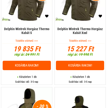
Nadrág
Napszemüveg
Póló
Delphin Wintrek Horgász Thermo
Delphin Wintrek Thermo Horgász
Kabát S
Kabát Xxxl
Pulóver
Többféle elérhető >>>
Többféle elérhető >>>
Rövidnadrág
19 835 Ft
15 227 Ft
régi ár:
24 991
Ft
régi ár:
19 990
Ft
Sapka
Szandál, papucs
KOSÁRBA RAKOM!
KOSÁRBA RAKOM!
Talpbetét
Készleten 1 db
Készleten 1 db
Szállítási idő: 3-5 nap
Szállítási idő: 3-5 nap
Thermo kabát
Thermo nadrág
Thermo ruha
- 30 %