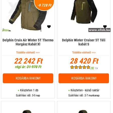
UV álló felső
-9 728 Ft
Zokni
Delphin Cruis Air Winter 5T Thermo
Delphin Winter Cruiser 5T Téli
Horgász Kabát Xl
kabát S
Többféle elérhető >>>
Többféle elérhető >>>
22 242 Ft
28 420 Ft
régi ár:
31 970
Ft
(5)
1x
KOSÁRBA RAKOM!
KOSÁRBA RAKOM!
Készleten 1 db
Készleten - külső raktár
Szállítási idő: 3-5 nap
Szállítási idő: 2-7 munkanap