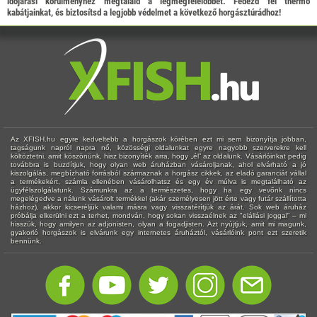
időjárási körülményhez megtaláld a legmegfelelőbbet. Fedezd fel thermo
kabátjainkat, és biztosítsd a legjobb védelmet a következő horgásztúrádhoz!
Az XFISH.hu egyre kedveltebb a horgászok körében ezt mi sem bizonyítja jobban,
tagságunk napról napra nő, közösségi oldalunkat egyre nagyobb szerverekre kell
költöztetni, amit köszönünk, hisz bizonyíték arra, hogy „él” az oldalunk. Vásárlóinkat pedig
továbbra is buzdítjuk, hogy olyan web áruházban vásároljanak, ahol elvárható a jó
kiszolgálás, megbízható forrásból származnak a horgász cikkek, az eladó garanciát vállal
a termékekért, számla ellenében vásárolhatsz és egy év múlva is megtalálható az
ügyfélszolgálatunk. Számunkra az a természetes, hogy ha egy vevőnk nincs
megelégedve a nálunk vásárolt termékkel (akár személyesen jött érte vagy futár szállította
házhoz), akkor kicseréljük valami másra vagy visszatérítjük az árát. Sok web áruház
próbálja elkerülni ezt a terhet, mondván, hogy sokan visszaélnek az "elállási joggal" – mi
hisszük, hogy amilyen az adjonisten, olyan a fogadjisten. Azt nyújtjuk, amit mi magunk,
gyakorló horgászok is elvárunk egy internetes áruháztól, vásárlóink pont ezt szeretik
bennünk.