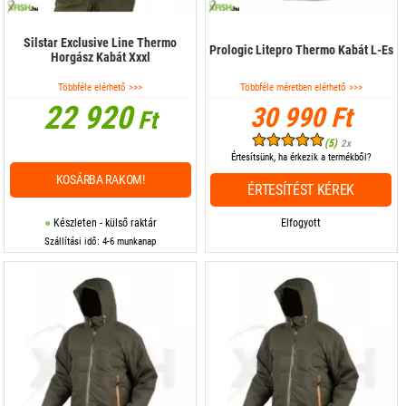
Silstar Exclusive Line Thermo
Prologic Litepro Thermo Kabát L-Es
Horgász Kabát Xxxl
Többféle elérhető >>>
Többféle méretben elérhető >>>
22 920
30 990 Ft
Ft
(5)
2x
Értesítsünk, ha érkezik a termékből?
KOSÁRBA RAKOM!
ÉRTESÍTÉST KÉREK
Készleten - külső raktár
Elfogyott
Szállítási idő: 4-6 munkanap