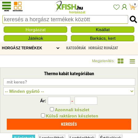
0
horgászat
Horgászat
Kisállat
Játékok
Barkács, kert
KATEGÓRIÁK
HORGÁSZ RUHÁZAT
THERMO KABÁT
Megjelenítés:
Thermo kabát kategóriában
Ár:
-
Azonnali készlet
Külső raktáron készleten