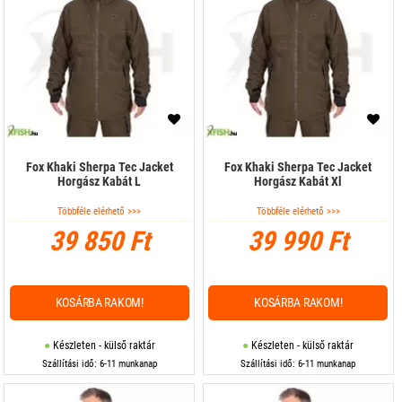
Fox Khaki Sherpa Tec Jacket
Fox Khaki Sherpa Tec Jacket
Horgász Kabát L
Horgász Kabát Xl
Többféle elérhető >>>
Többféle elérhető >>>
39 850 Ft
39 990 Ft
KOSÁRBA RAKOM!
KOSÁRBA RAKOM!
Készleten - külső raktár
Készleten - külső raktár
Szállítási idő: 6-11 munkanap
Szállítási idő: 6-11 munkanap