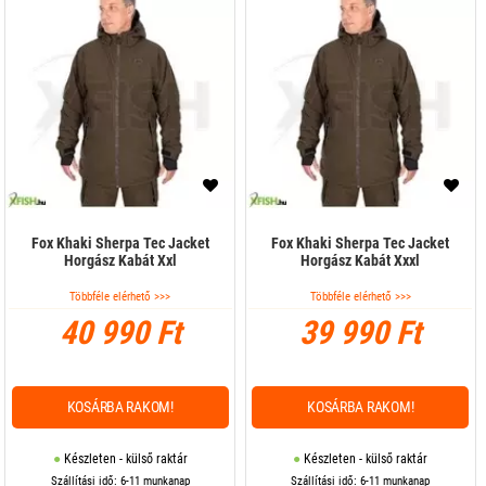
Fox Khaki Sherpa Tec Jacket
Fox Khaki Sherpa Tec Jacket
Horgász Kabát Xxl
Horgász Kabát Xxxl
Többféle elérhető >>>
Többféle elérhető >>>
40 990 Ft
39 990 Ft
KOSÁRBA RAKOM!
KOSÁRBA RAKOM!
Készleten - külső raktár
Készleten - külső raktár
Szállítási idő: 6-11 munkanap
Szállítási idő: 6-11 munkanap