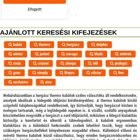
Elfogyott
AJÁNLOTT KERESÉSI KIFEJEZÉSEK
kabát
thermo
horgász
delphin
winter
jacket
savage
khaki
wintrek
cruis
cruiser
sherpa
téli
prologic
gear
simply
litepro
silstar
line
exclusive
size
Webáruházunkban a horgász thermo kabátok széles választéka áll rendelkezésedre,
amelyek ideálisak a hidegebb időjárási körülményekhez. A thermo kabátok kiváló
szigetelő tulajdonságokkal rendelkeznek, így biztosítják, hogy horgászat közben is
melegen tartsanak, még a leghidegebb napokon is. A vízálló, szélálló anyagoknak
köszönhetően megvédik a horgászt a zord időjárástól, miközben a lélegző kialakítás
biztosítja a komfortot és elkerüli a túlmelegedést. A kabátok ergonomikus
kialakítása és a különböző funkcionális zsebek lehetővé teszik, hogy minden
szükséges horgászkelléket kényelmesen magaddal vihess. Különböző stílusú és
méretű thermo kabátok közül választhatsz, hogy minden horgászmódszerhez és