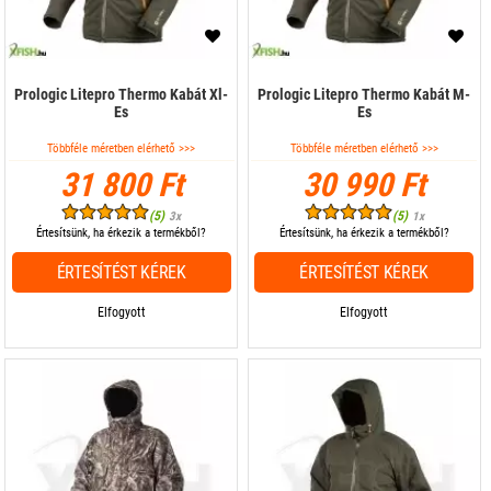
Prologic Litepro Thermo Kabát Xl-
Prologic Litepro Thermo Kabát M-
Es
Es
Többféle méretben elérhető >>>
Többféle méretben elérhető >>>
31 800 Ft
30 990 Ft
(5)
(5)
3x
1x
Értesítsünk, ha érkezik a termékből?
Értesítsünk, ha érkezik a termékből?
ÉRTESÍTÉST KÉREK
ÉRTESÍTÉST KÉREK
Elfogyott
Elfogyott