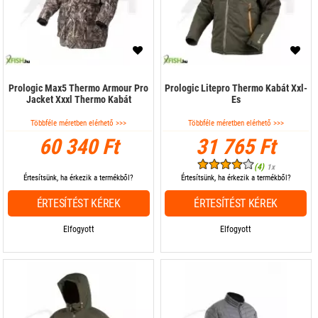
Prologic Max5 Thermo Armour Pro
Prologic Litepro Thermo Kabát Xxl-
Jacket Xxxl Thermo Kabát
Es
Többféle méretben elérhető >>>
Többféle méretben elérhető >>>
60 340 Ft
31 765 Ft
(4)
1x
Értesítsünk, ha érkezik a termékből?
Értesítsünk, ha érkezik a termékből?
ÉRTESÍTÉST KÉREK
ÉRTESÍTÉST KÉREK
Elfogyott
Elfogyott