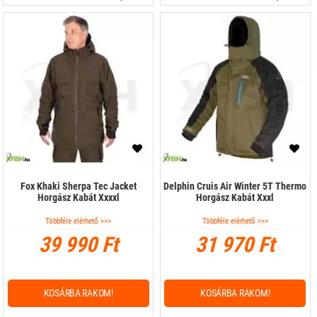
Fox Khaki Sherpa Tec Jacket
Delphin Cruis Air Winter 5T Thermo
Horgász Kabát Xxxxl
Horgász Kabát Xxxl
Többféle elérhető >>>
Többféle elérhető >>>
39 990 Ft
31 970 Ft
KOSÁRBA RAKOM!
KOSÁRBA RAKOM!