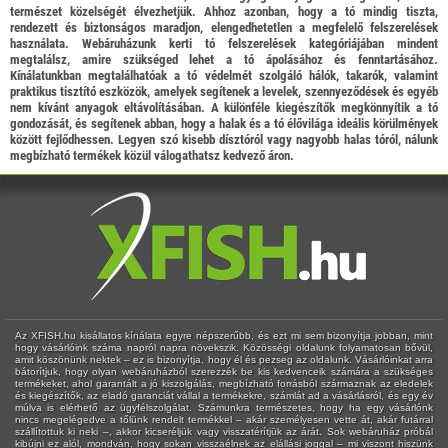
természet közelségét élvezhetjük. Ahhoz azonban, hogy a tó mindig tiszta,
rendezett és biztonságos maradjon, elengedhetetlen a megfelelő felszerelések
használata. Webáruházunk kerti tó felszerelések kategóriájában mindent
megtalálsz, amire szükséged lehet a tó ápolásához és fenntartásához.
Kínálatunkban megtalálhatóak a tó védelmét szolgáló hálók, takarók, valamint
praktikus tisztító eszközök, amelyek segítenek a levelek, szennyeződések és egyéb
nem kívánt anyagok eltávolításában. A különféle kiegészítők megkönnyítik a tó
gondozását, és segítenek abban, hogy a halak és a tó élővilága ideális körülmények
között fejlődhessen. Legyen szó kisebb dísztóról vagy nagyobb halas tóról, nálunk
megbízható termékek közül válogathatsz kedvező áron.
Az XFISH.hu kisállatos kínálata egyre népszerűbb, és ezt mi sem bizonyítja jobban, mint
hogy vásárlóink száma napról napra növekszik. Közösségi oldalunk folyamatosan bővül,
amit köszönünk nektek – ez is bizonyítja, hogy él és pezseg az oldalunk. Vásárlóinkat arra
bátorítjuk, hogy olyan webáruházból szerezzék be kis kedvenceik számára a szükséges
termékeket, ahol garantált a jó kiszolgálás, megbízható forrásból származnak az eledelek
és kiegészítők, az eladó garanciát vállal a termékekre, számlát ad a vásárlásról, és egy év
múlva is elérhető az ügyfélszolgálat. Számunkra természetes, hogy ha egy vásárlónk
nincs megelégedve a tőlünk rendelt termékkel – akár személyesen vette át, akár futárral
szállítottuk ki neki –, akkor kicseréljük vagy visszatérítjük az árát. Sok webáruház próbál
kibújni ez alól, mondván, hogy sokan visszaélnek az elállási joggal – mi viszont hiszünk