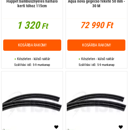
Happet bambusznyeles halháló
Aqua nova gégecső fekete 50 mm -
kerti tóhoz 115cm
30 M
1 320
72 990 Ft
Ft
KOSÁRBA RAKOM!
KOSÁRBA RAKOM!
Készleten - külső raktár
Készleten - külső raktár
Szállítási idő: 5-9 munkanap
Szállítási idő: 5-9 munkanap