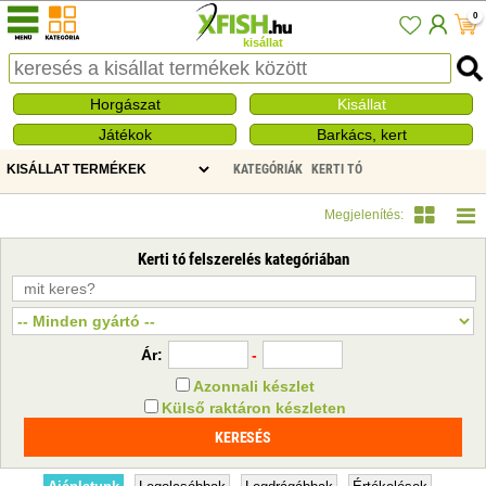
0
kisállat
Horgászat
Kisállat
Játékok
Barkács, kert
KATEGÓRIÁK
KERTI TÓ
KERTI TÓ FELSZERELÉS
Megjelenítés:
Kerti tó felszerelés kategóriában
Ár:
-
Azonnali készlet
Külső raktáron készleten