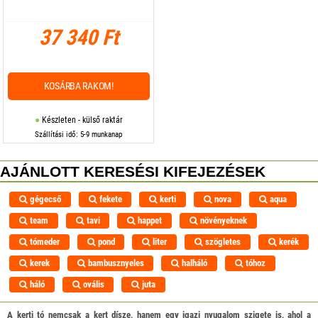
37 340 Ft
KOSÁRBA RAKOM!
Készleten - külső raktár
Szállítási idő: 5-9 munkanap
AJÁNLOTT KERESÉSI KIFEJEZÉSEK
gégecső
fekete
kerti
nova
aqua
team
tavi
happet
növényeknek
tómeder
pond
liter
szögletes
kerék
kerek
bambusznyeles
halháló
tóhoz
háló
ovális
juta
A kerti tó nemcsak a kert dísze, hanem egy igazi nyugalom szigete is, ahol a