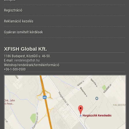
Regisztráció
Reklamáció kezelés
Gyakran ismételt kérdések
XFISH Global Kft.
1186 Budapest, Közdűlő u. 46-50.
E-mail:
rendeles@xfish.hu
Webshop/rendelések/termékinformáció
+36-1-500-0500