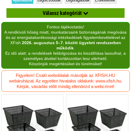
Ajánlatunk
Legolcsóbbak
Legdrágábbak
Értékelések
Válassz kategóriát
Fontos tájékoztatás!
Kerti tó felszerelés
A rendkívüli hőség miatt, munkatársaink biztonságának megóvása
és az energiatakarékossági intézkedések figyelembevételével az
Kerti tó kiegészítők
XFish
2026. augusztus 5–7. között ügyeleti rendszerben
működik
.
Kerti tó levegőztetés
Ez idő alatt: a rendelések feldolgozása és kiszállítása lassulhat, a
személyes átvétel korlátozottan lesz elérhető.
Kerti tó szűrés
Köszönjük megértésüket és türelmüket!
Tavi hal eledel
Figyelem! Csaló weboldalak másolják az XFISH.HU
webáruházat. Az egyetlen hivatalos oldalunk: www.xfish.hu.
Vízkezelés
Kérjük, vásárlás előtt mindig ellenőrizd a webcímet!