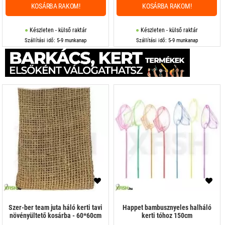
KOSÁRBA RAKOM!
KOSÁRBA RAKOM!
Készleten - külső raktár
Készleten - külső raktár
Szállítási idő: 5-9 munkanap
Szállítási idő: 5-9 munkanap
Szer-ber team juta háló kerti tavi
Happet bambusznyeles halháló
növényültető kosárba - 60*60cm
kerti tóhoz 150cm