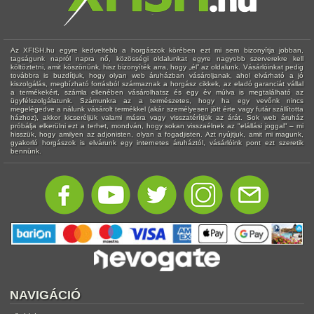
Az XFISH.hu egyre kedveltebb a horgászok körében ezt mi sem bizonyítja jobban,
tagságunk napról napra nő, közösségi oldalunkat egyre nagyobb szerverekre kell
költöztetni, amit köszönünk, hisz bizonyíték arra, hogy „él” az oldalunk. Vásárlóinkat pedig
továbbra is buzdítjuk, hogy olyan web áruházban vásároljanak, ahol elvárható a jó
kiszolgálás, megbízható forrásból származnak a horgász cikkek, az eladó garanciát vállal
a termékekért, számla ellenében vásárolhatsz és egy év múlva is megtalálható az
ügyfélszolgálatunk. Számunkra az a természetes, hogy ha egy vevőnk nincs
megelégedve a nálunk vásárolt termékkel (akár személyesen jött érte vagy futár szállította
házhoz), akkor kicseréljük valami másra vagy visszatérítjük az árát. Sok web áruház
próbálja elkerülni ezt a terhet, mondván, hogy sokan visszaélnek az "elállási joggal" – mi
hisszük, hogy amilyen az adjonisten, olyan a fogadjisten. Azt nyújtjuk, amit mi magunk,
gyakorló horgászok is elvárunk egy internetes áruháztól, vásárlóink pont ezt szeretik
bennünk.
NAVIGÁCIÓ