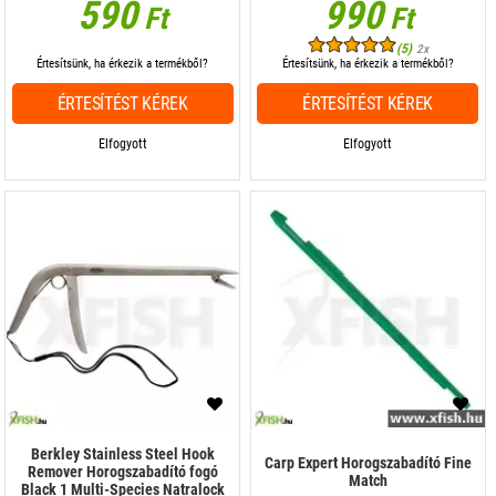
590
990
Ft
Ft
(5)
2x
Értesítsünk, ha érkezik a termékből?
Értesítsünk, ha érkezik a termékből?
ÉRTESÍTÉST KÉREK
ÉRTESÍTÉST KÉREK
Elfogyott
Elfogyott
Berkley Stainless Steel Hook
Carp Expert Horogszabadító Fine
Remover Horogszabadító fogó
Match
Black 1 Multi-Species Natralock