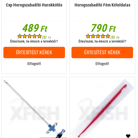
Cxp Horogszabadító Hurokkötős
Horogszabadító Fém Kétoldalas
489
790
Ft
Ft
(5)
(5)
1x
3x
Értesítsünk, ha érkezik a termékből?
Értesítsünk, ha érkezik a termékből?
ÉRTESÍTÉST KÉREK
ÉRTESÍTÉST KÉREK
Elfogyott
Elfogyott