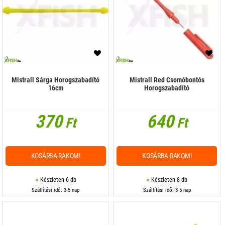
Száj, sebfertőtlenítő
Szúnyogriasztó
Törlő kendő
Világítópatron
Mistrall Sárga Horogszabadító
Mistrall Red Csomóbontós
Zsinórjelölő
16cm
Horogszabadító
Zsinórszámláló
370
640
Ft
Ft
KOSÁRBA RAKOM!
KOSÁRBA RAKOM!
Készleten 6 db
Készleten 8 db
Szállítási idő: 3-5 nap
Szállítási idő: 3-5 nap