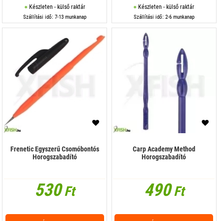
Készleten - külső raktár
Készleten - külső raktár
Szállítási idő: 7-13 munkanap
Szállítási idő: 2-6 munkanap
Frenetic Egyszerű Csomóbontós
Carp Academy Method
Horogszabadító
Horogszabadító
530
490
Ft
Ft