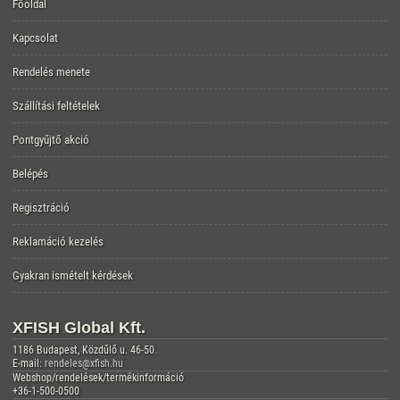
Főoldal
Kapcsolat
Rendelés menete
Szállítási feltételek
Pontgyűjtő akció
Belépés
Regisztráció
Reklamáció kezelés
Gyakran ismételt kérdések
XFISH Global Kft.
1186 Budapest, Közdűlő u. 46-50.
E-mail:
rendeles@xfish.hu
Webshop/rendelések/termékinformáció
+36-1-500-0500