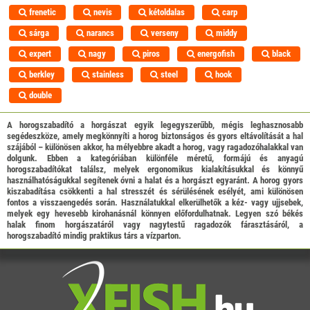
frenetic
nevis
kétoldalas
carp
sárga
narancs
verseny
middy
expert
nagy
piros
energofish
black
berkley
stainless
steel
hook
double
A horogszabadító a horgászat egyik legegyszerűbb, mégis leghasznosabb
segédeszköze, amely megkönnyíti a horog biztonságos és gyors eltávolítását a hal
szájából – különösen akkor, ha mélyebbre akadt a horog, vagy ragadozóhalakkal van
dolgunk. Ebben a kategóriában különféle méretű, formájú és anyagú
horogszabadítókat találsz, melyek ergonomikus kialakításukkal és könnyű
használhatóságukkal segítenek óvni a halat és a horgászt egyaránt. A horog gyors
kiszabadítása csökkenti a hal stresszét és sérülésének esélyét, ami különösen
fontos a visszaengedés során. Használatukkal elkerülhetők a kéz- vagy ujjsebek,
melyek egy hevesebb kirohanásnál könnyen előfordulhatnak. Legyen szó békés
halak finom horgászatáról vagy nagytestű ragadozók fárasztásáról, a
horogszabadító mindig praktikus társ a vízparton.