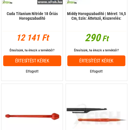
Cuda Titanium Nitride 18 Óriás
Middy Horogszabadító | Méret: 16,5
Horogszabadító
Cm, Szín: Áttetsző, Kiszerelés:
290
12 141 Ft
Ft
Értesítsünk, ha érkezik a termékből?
Értesítsünk, ha érkezik a termékből?
ÉRTESÍTÉST KÉREK
ÉRTESÍTÉST KÉREK
Elfogyott
Elfogyott