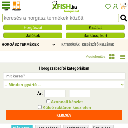
0
horgászat
Horgászat
Kisállat
Játékok
Barkács, kert
KATEGÓRIÁK
KIEGÉSZÍTŐ KELLÉKEK
HOROGSZABADÍTÓ
Megjelenítés:
Horogszabadító kategóriában
Ár:
-
Azonnali készlet
Külső raktáron készleten