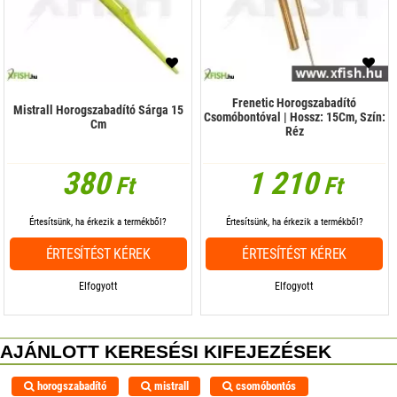
Frenetic Horogszabadító
Mistrall Horogszabadító Sárga 15
Csomóbontóval | Hossz: 15Cm, Szín:
Cm
Réz
380
1 210
Ft
Ft
Értesítsünk, ha érkezik a termékből?
Értesítsünk, ha érkezik a termékből?
ÉRTESÍTÉST KÉREK
ÉRTESÍTÉST KÉREK
Elfogyott
Elfogyott
AJÁNLOTT KERESÉSI KIFEJEZÉSEK
horogszabadító
mistrall
csomóbontós