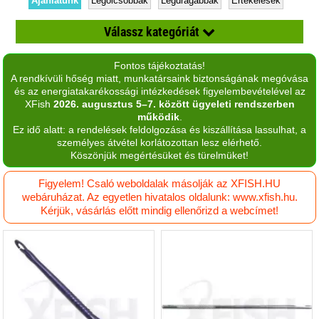
Ajánlatunk
Legolcsóbbak
Legdrágábbak
Értékelések
Válassz kategóriát
Fontos tájékoztatás!
Botspicc védő, összefogó, botvédő
A rendkívüli hőség miatt, munkatársaink biztonságának megóvása
és az energiatakarékossági intézkedések figyelembevételével az
Csúzli
XFish
2026. augusztus 5–7. között ügyeleti rendszerben
működik
.
Egyéb
Ez idő alatt: a rendelések feldolgozása és kiszállítása lassulhat, a
személyes átvétel korlátozottan lesz elérhető.
Elem - akku
Köszönjük megértésüket és türelmüket!
Etetőanyag rosta
Figyelem! Csaló weboldalak másolják az XFISH.HU
webáruházat. Az egyetlen hivatalos oldalunk: www.xfish.hu.
Favágás, balta
Kérjük, vásárlás előtt mindig ellenőrizd a webcímet!
Fogó
Halfüstölő
Harcsás kiegészítők
Horgász Talicska