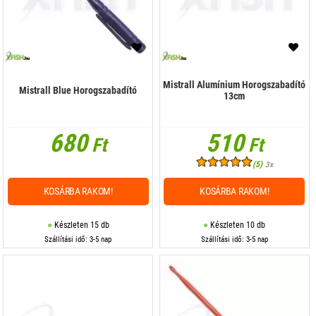
Horog élező
Horogkötő
Horogszabadító
Mistrall Alumínium Horogszabadító
Mistrall Blue Horogszabadító
13cm
Kés
680
510
Kuttyogató
Ft
Ft
Lékfúró
(5)
3x
Mentőmellény
KOSÁRBA RAKOM!
KOSÁRBA RAKOM!
Mérleg
Készleten 15 db
Készleten 10 db
Szállítási idő: 3-5 nap
Szállítási idő: 3-5 nap
Olló
Pót gyűrű
Rakós botos kiegészítők