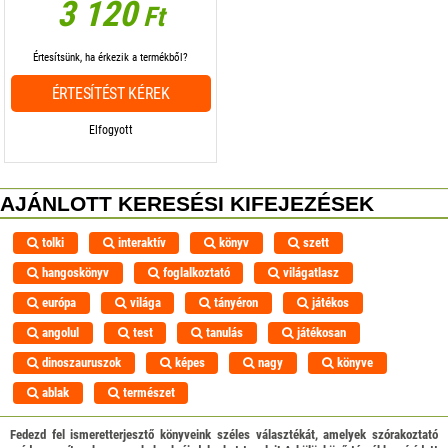
3 120
Ft
Értesítsünk, ha érkezik a termékből?
ÉRTESÍTÉST KÉREK
Elfogyott
AJÁNLOTT KERESÉSI KIFEJEZÉSEK
tolki
interaktív
könyv
szett
hangoskönyv
foglalkoztató
világatlasz
európa
világa
tányéron
játékos
angolul
test
tanulás
játékosan
dinoszauruszok
képes
nagy
könyve
ablak
természet
Fedezd fel ismeretterjesztő könyveink széles választékát, amelyek szórakoztató