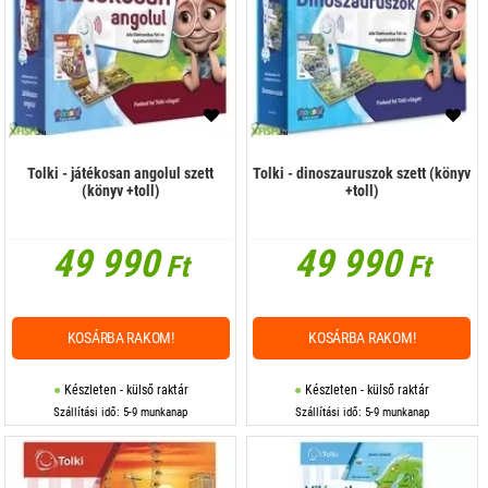
Tolki - játékosan angolul szett
Tolki - dinoszauruszok szett (könyv
(könyv +toll)
+toll)
49 990
49 990
Ft
Ft
KOSÁRBA RAKOM!
KOSÁRBA RAKOM!
Készleten - külső raktár
Készleten - külső raktár
Szállítási idő: 5-9 munkanap
Szállítási idő: 5-9 munkanap