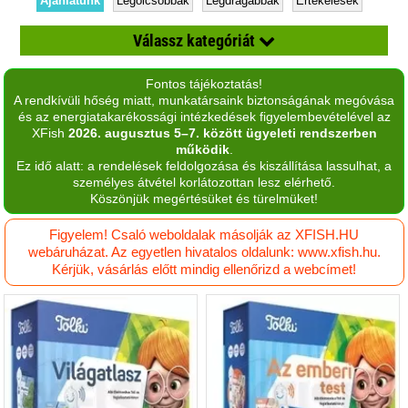
Ajánlatunk
Legolcsóbbak
Legdrágábbak
Értékelések
Válassz kategóriát
Fontos tájékoztatás!
CD, hangoskönyv
A rendkívüli hőség miatt, munkatársaink biztonságának megóvása
és az energiatakarékossági intézkedések figyelembevételével az
Diafilmek
XFish
2026. augusztus 5–7. között ügyeleti rendszerben
működik
.
Hobby könyv
Ez idő alatt: a rendelések feldolgozása és kiszállítása lassulhat, a
személyes átvétel korlátozottan lesz elérhető.
Ifjúsági könyv
Köszönjük megértésüket és türelmüket!
Iskolai gyakorló
Figyelem! Csaló weboldalak másolják az XFISH.HU
webáruházat. Az egyetlen hivatalos oldalunk: www.xfish.hu.
Ismeretterjesztő könyv
Kérjük, vásárlás előtt mindig ellenőrizd a webcímet!
Kifestő, foglalkoztató
Lapozó
Matrica album, matrica
Mesekönyv