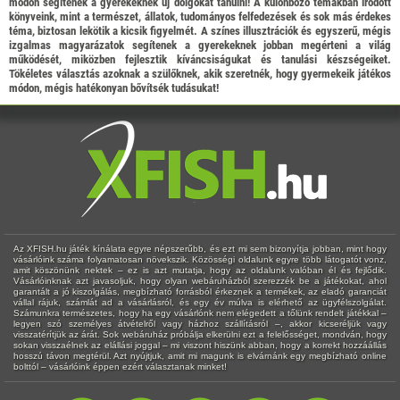
módon segítenek a gyerekeknek új dolgokat tanulni! A különböző témákban íródott
könyveink, mint a természet, állatok, tudományos felfedezések és sok más érdekes
téma, biztosan lekötik a kicsik figyelmét. A színes illusztrációk és egyszerű, mégis
izgalmas magyarázatok segítenek a gyerekeknek jobban megérteni a világ
működését, miközben fejlesztik kíváncsiságukat és tanulási készségeiket.
Tökéletes választás azoknak a szülőknek, akik szeretnék, hogy gyermekeik játékos
módon, mégis hatékonyan bővítsék tudásukat!
Az XFISH.hu játék kínálata egyre népszerűbb, és ezt mi sem bizonyítja jobban, mint hogy
vásárlóink száma folyamatosan növekszik. Közösségi oldalunk egyre több látogatót vonz,
amit köszönünk nektek – ez is azt mutatja, hogy az oldalunk valóban él és fejlődik.
Vásárlóinknak azt javasoljuk, hogy olyan webáruházból szerezzék be a játékokat, ahol
garantált a jó kiszolgálás, megbízható forrásból érkeznek a termékek, az eladó garanciát
vállal rájuk, számlát ad a vásárlásról, és egy év múlva is elérhető az ügyfélszolgálat.
Számunkra természetes, hogy ha egy vásárlónk nem elégedett a tőlünk rendelt játékkal –
legyen szó személyes átvételről vagy házhoz szállításról –, akkor kicseréljük vagy
visszatérítjük az árát. Sok webáruház próbálja elkerülni ezt a felelősséget, mondván, hogy
sokan visszaélnek az elállási joggal – mi viszont hiszünk abban, hogy a korrekt hozzáállás
hosszú távon megtérül. Azt nyújtjuk, amit mi magunk is elvárnánk egy megbízható online
bolttól – vásárlóink éppen ezért választanak minket!