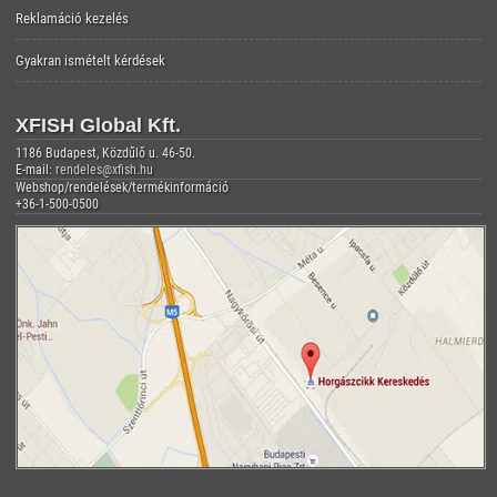
Reklamáció kezelés
Gyakran ismételt kérdések
XFISH Global Kft.
1186 Budapest, Közdűlő u. 46-50.
E-mail:
rendeles@xfish.hu
Webshop/rendelések/termékinformáció
+36-1-500-0500