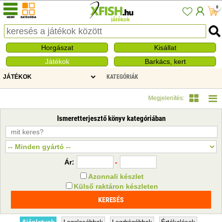
0
játékok
Horgászat
Kisállat
Játékok
Barkács, kert
KATEGÓRIÁK
KÖNYV, KIFESTŐ, FOGLALKOZTATÓ
ISMERETTERJESZTŐ KÖNYV
Megjelenítés:
Ismeretterjesztő könyv kategóriában
Ár:
-
Azonnali készlet
Külső raktáron készleten