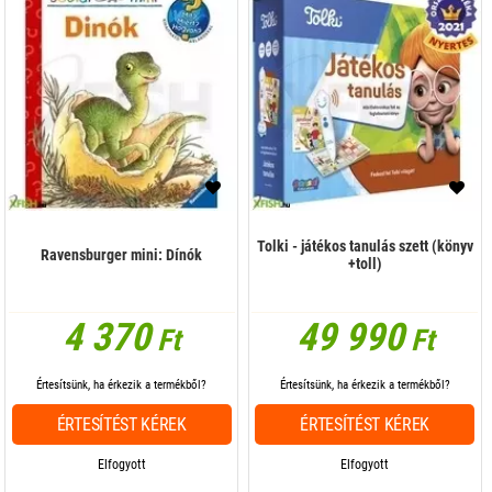
Tolki - játékos tanulás szett (könyv
Ravensburger mini: Dínók
+toll)
4 370
49 990
Ft
Ft
Értesítsünk, ha érkezik a termékből?
Értesítsünk, ha érkezik a termékből?
ÉRTESÍTÉST KÉREK
ÉRTESÍTÉST KÉREK
Elfogyott
Elfogyott