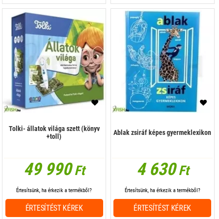
Tolki- állatok világa szett (könyv
Ablak zsiráf képes gyermeklexikon
+toll)
49 990
4 630
Ft
Ft
Értesítsünk, ha érkezik a termékből?
Értesítsünk, ha érkezik a termékből?
ÉRTESÍTÉST KÉREK
ÉRTESÍTÉST KÉREK