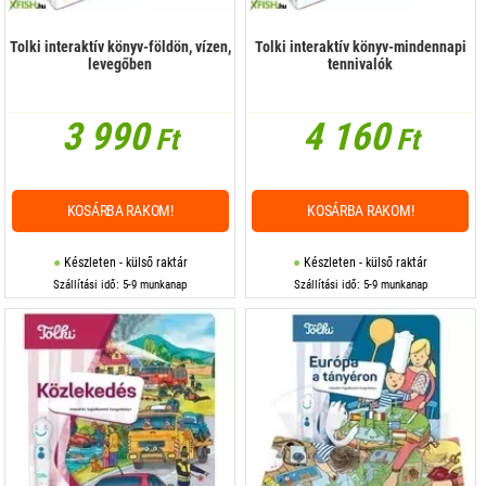
Tolki interaktív könyv-földön, vízen,
Tolki interaktív könyv-mindennapi
levegőben
tennivalók
3 990
4 160
Ft
Ft
KOSÁRBA RAKOM!
KOSÁRBA RAKOM!
Készleten - külső raktár
Készleten - külső raktár
Szállítási idő: 5-9 munkanap
Szállítási idő: 5-9 munkanap