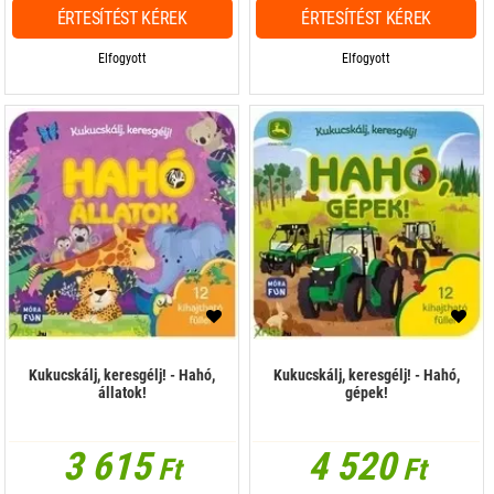
ÉRTESÍTÉST KÉREK
ÉRTESÍTÉST KÉREK
Elfogyott
Elfogyott
Kukucskálj, keresgélj! - Hahó,
Kukucskálj, keresgélj! - Hahó,
állatok!
gépek!
3 615
4 520
Ft
Ft