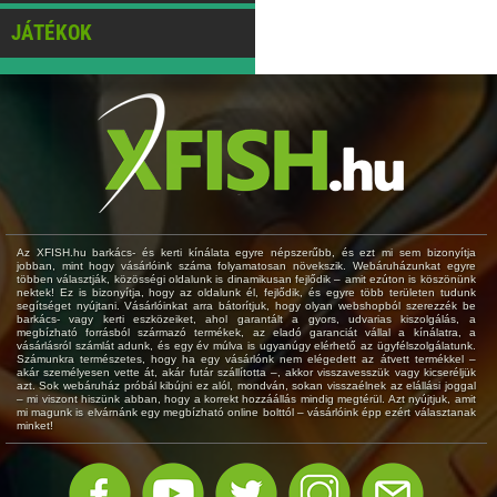
JÁTÉKOK
Az XFISH.hu barkács- és kerti kínálata egyre népszerűbb, és ezt mi sem bizonyítja
jobban, mint hogy vásárlóink száma folyamatosan növekszik. Webáruházunkat egyre
többen választják, közösségi oldalunk is dinamikusan fejlődik – amit ezúton is köszönünk
nektek! Ez is bizonyítja, hogy az oldalunk él, fejlődik, és egyre több területen tudunk
segítséget nyújtani. Vásárlóinkat arra bátorítjuk, hogy olyan webshopból szerezzék be
barkács- vagy kerti eszközeiket, ahol garantált a gyors, udvarias kiszolgálás, a
megbízható forrásból származó termékek, az eladó garanciát vállal a kínálatra, a
vásárlásról számlát adunk, és egy év múlva is ugyanúgy elérhető az ügyfélszolgálatunk.
Számunkra természetes, hogy ha egy vásárlónk nem elégedett az átvett termékkel –
akár személyesen vette át, akár futár szállította –, akkor visszavesszük vagy kicseréljük
azt. Sok webáruház próbál kibújni ez alól, mondván, sokan visszaélnek az elállási joggal
– mi viszont hiszünk abban, hogy a korrekt hozzáállás mindig megtérül. Azt nyújtjuk, amit
mi magunk is elvárnánk egy megbízható online bolttól – vásárlóink épp ezért választanak
minket!