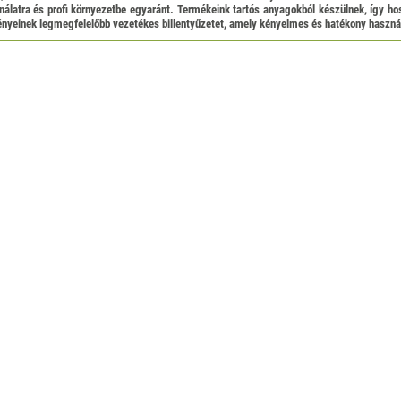
sználatra és profi környezetbe egyaránt. Termékeink tartós anyagokból készülnek, így 
ényeinek legmegfelelőbb vezetékes billentyűzetet, amely kényelmes és hatékony használa