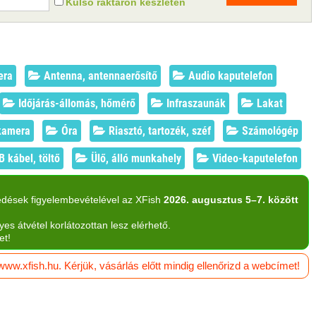
Külső raktáron készleten
era
Antenna, antennaerősítő
Audio kaputelefon
Időjárás-állomás, hőmérő
Infraszaunák
Lakat
amera
Óra
Riasztó, tartozék, széf
Számológép
 kábel, töltő
Ülő, álló munkahely
Video-kaputelefon
edések figyelembevételével az XFish
2026. augusztus 5–7. között
yes átvétel korlátozottan lesz elérhető.
et!
w.xfish.hu. Kérjük, vásárlás előtt mindig ellenőrizd a webcímet!