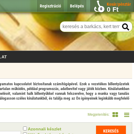
Kosár/pénztár
Regisztráció
Belépés
0
Ft
0
LAT
olyamatos kapcsolatot biztosítanak számítógépével. Ezek a vezetékes billentyűzetek
avartalan működés, például programozás, adatbevitel vagy játék közben. Kínálatunkban
elését, valamint halk billentyűkkel vannak felszerelve, hogy a munka vagy tanulás
álogasson széles kínálatunkból, és találja meg az Ön igényeinek leginkább megfelelő
Megjelenítés:
Azonnali készlet