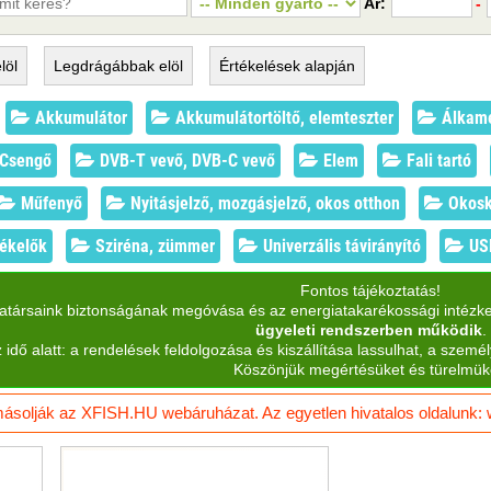
Ár:
-
löl
Legdrágábbak
elöl
Értékelések
alapján
Akkumulátor
Akkumulátortöltő, elemteszter
Álkam
Csengő
DVB-T vevő, DVB-C vevő
Elem
Fali tartó
Műfenyő
Nyitásjelző, mozgásjelző, okos otthon
Okosk
zékelők
Sziréna, zümmer
Univerzális távirányító
USB
Fontos tájékoztatás!
katársaink biztonságának megóvása és az energiatakarékossági intézk
ügyeleti rendszerben működik
.
 idő alatt: a rendelések feldolgozása és kiszállítása lassulhat, a személ
Köszönjük megértésüket és türelmük
solják az XFISH.HU webáruházat. Az egyetlen hivatalos oldalunk: ww