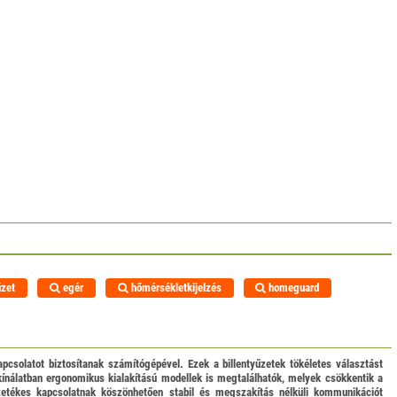
űzet
egér
hőmérsékletkijelzés
homeguard
apcsolatot biztosítanak számítógépével. Ezek a billentyűzetek tökéletes választást
kínálatban ergonomikus kialakítású modellek is megtalálhatók, melyek csökkentik a
zetékes kapcsolatnak köszönhetően stabil és megszakítás nélküli kommunikációt