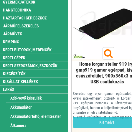
GYERMEKJÁTÉKOK
HANGTECHNIKA
HÁZTARTÁSI GÉP, ESZKÖZ
JÁRMŰFELSZERELÉS
JÁRMŰVEK
KEMPING
KERTI BÚTOROK, MEDENCÉK
KERTI GÉPEK
Home lorgar steller 919 lr
KERTI SZERSZÁMOK, ESZKÖZÖK
gmp919 gamer egérpad, kiv
KIEGÉSZÍTŐK
csúszófelület, 900x360x3 
USB csatlakozás
KISÁLLAT KELLÉKEK
LAKÁS
Szeretne egy olyan gamer egérpadot,
Adó-vevő készülék
kiváló játékélményt biztosít- A Lorgar 
919 egérpad nemcsak a látványával
Akkumulátor
lenyűgözni, hanem a teljesítményével is
új szintre emeli a játékélményt.
Akkumulátortöltő, elemteszter
A kiváló csúszófelület a legmagasabb
gyorsaságot és mozgékonyságot kínál
Kiemelve
Álkamera
minden egérmozdulat könnyed és pontos 
multispandex anyag biztosítja az al