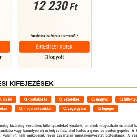
12 230
Ft
Értesítsünk, ha érkezik a termékből?
ÉRTESÍTÉST KÉREK
r
Elfogyott
SI KIFEJEZÉSEK
kiváló
csatlakozás
vezetékes
magyar
billenty
ékes
megerősítésekkel
zégergyűrű
légegér
lenleg kizárólag vezetékes billentyűzeteket kínálunk, amelyek megbízható és stabil k
sználatra vagy bármilyen olyan helyzethez, ahol fontos a gyors és pontos gépelés. A 
t, valamint halk működésük révén zavartalan munkakörnyezetet biztosítanak. A ve