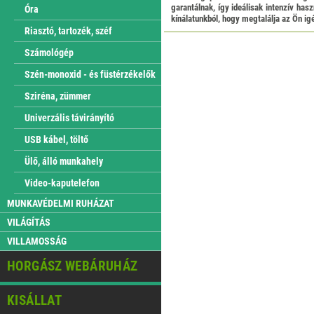
garantálnak, így ideálisak intenzív ha
Óra
kínálatunkból, hogy megtalálja az Ön ig
Riasztó, tartozék, széf
Számológép
Szén-monoxid - és füstérzékelők
Sziréna, zümmer
Univerzális távirányító
USB kábel, töltő
Ülő, álló munkahely
Video-kaputelefon
MUNKAVÉDELMI RUHÁZAT
VILÁGÍTÁS
VILLAMOSSÁG
HORGÁSZ WEBÁRUHÁZ
KISÁLLAT