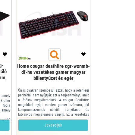
g-
Home cougar deathfire cgr-wxnmb-
áló
df-hu vezetékes gamer magyar
mm,
billentyűzet és egér
Ön is gyakran szembesül azzal, hogy a jelenlegi
perifériái nem nyújtják azt a teljesítményt, amit
 amely
a játékok megkövetelnek- A cougar Deathfire
Steller
megoldást nyújt minden gamer számára, aki
 fogja
kompromisszumok nélküli irányításra és
, amely
látványos megjelenésre vágyik. Ez a vezetékes
gamer billentyűzet és egér kombináció
 szintű
kimagasló teljesítményt, megbízhatóságot és
ja, így
Javasoljuk
testreszabhatóságot kínál – mindezt lenyűgöző
lesz. A
diz...
acsony