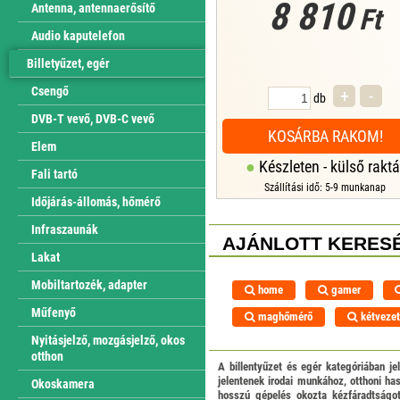
8 810
Antenna, antennaerősítő
Ft
súrlódást, am...
Audio kaputelefon
Billetyűzet, egér
Csengő
+
-
db
DVB-T vevő, DVB-C vevő
KOSÁRBA RAKOM!
Elem
Készleten - külső raktá
Fali tartó
Szállítási idő: 5-9 munkanap
Időjárás-állomás, hőmérő
Infraszaunák
AJÁNLOTT KERESÉ
Lakat
Mobiltartozék, adapter
home
gamer
Műfenyő
maghőmérő
kétvezet
Nyitásjelző, mozgásjelző, okos
otthon
A billentyűzet és egér kategóriában je
jelentenek irodai munkához, otthoni ha
Okoskamera
hosszú gépelés okozta kézfáradtságo