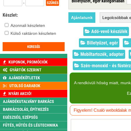
Billetyűzet, egér kategóriában
-
Készlet:
Ajánlatunk
Legolcsóbbak
e
Azonnali készleten
Adó-vevő készülék
Külső raktáron készleten
Billetyűzet, egér
Mobiltartozék, adapter
KUPONOK, PROMÓCIÓK
Szén-monoxid - és füstér
GYÁRTÓK SZERINT
AJÁNDÉKÖTLETEK
A rendkívüli hőség miatt, mun
UTOLSÓ DARABOK
Ez
NYÁRI AKCIÓ!
AJÁNDÉKUTALVÁNY BARKÁCS
BARKÁCSOLÁS, ÉPÍTKEZÉS
Figyelem! Csaló weboldalak má
EGÉSZSÉG, SZÉPSÉG
FŰTÉS, HŰTÉS ÉS LÉGTECHNIKA