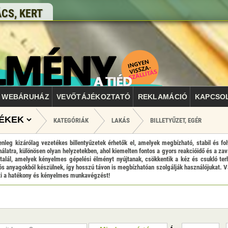
CS, KERT
WEBÁRUHÁZ
VEVŐTÁJÉKOZTATÓ
REKLAMÁCIÓ
KAPCSO
KATEGÓRIÁK
LAKÁS
BILLETYŰZET, EGÉR
lenleg kizárólag vezetékes billentyűzetek érhetők el, amelyek megbízható, stabil és f
ználatra, különösen olyan helyzetekben, ahol kiemelten fontos a gyors reakcióidő és a z
talál, amelyek kényelmes gépelési élményt nyújtanak, csökkentik a kéz és csukló terh
tós anyagokból készülnek, így hosszú távon is megbízhatóan szolgálják használójukat. V
íti a hatékony és kényelmes munkavégzést!