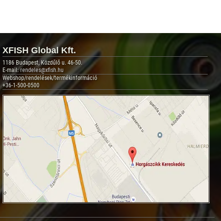
XFISH Global Kft.
1186 Budapest, Közdűlő u. 46-50.
E-mail:
rendeles@xfish.hu
Webshop/rendelések/termékinformáció
+36-1-500-0500