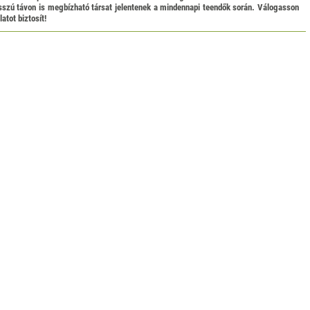
hosszú távon is megbízható társat jelentenek a mindennapi teendők során. Válogasson
tot biztosít!