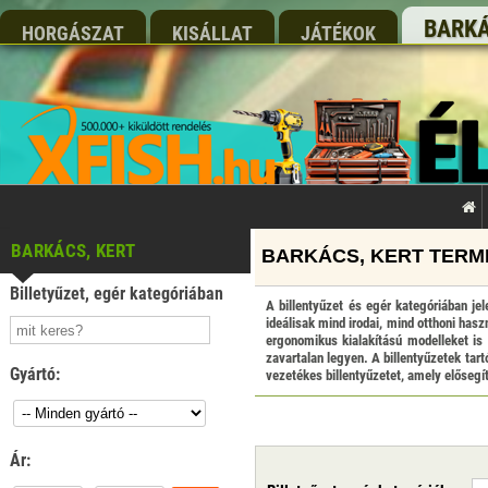
BARKÁ
HORGÁSZAT
KISÁLLAT
JÁTÉKOK
BARKÁCS, KERT
Billetyűzet, egér kategóriában
A billentyűzet és egér kategóriában je
ideálisak mind irodai, mind otthoni has
ergonomikus kialakítású modelleket is 
zavartalan legyen. A billentyűzetek tar
Gyártó:
vezetékes billentyűzetet, amely előseg
Ár: