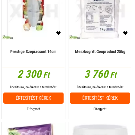
Prestige Szépiacsont 16cm
Mészkőgritt Geoproduct 25kg
2 300
3 760
Ft
Ft
Értesítsünk, ha érkezik a termékből?
Értesítsünk, ha érkezik a termékből?
ÉRTESÍTÉST KÉREK
ÉRTESÍTÉST KÉREK
Elfogyott
Elfogyott