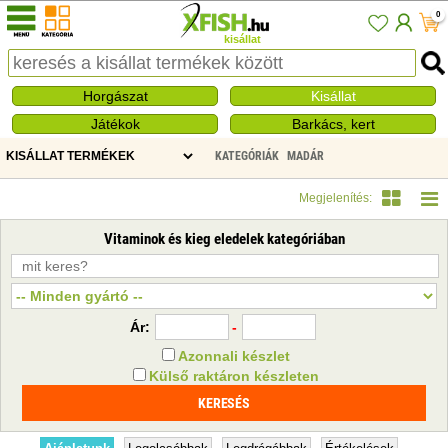
0
kisállat
Horgászat
Kisállat
Játékok
Barkács, kert
KATEGÓRIÁK
MADÁR
VITAMINOK ÉS KIEG ELEDELEK
Megjelenítés:
Vitaminok és kieg eledelek kategóriában
Ár:
-
Azonnali készlet
Külső raktáron készleten