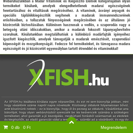
Webáruházunkban a Madár Vitaminok és Kiegészítő Elemek kategóriájában olyan
termékeket kínálunk, amelyek elengedhetetlenek madarai egészségének
fenntartásához és vitalitásuk megőrzéséhez. A vitaminok, ásványi anyagok és
speciális táplálékkiegészítők segítenek a madarak immunrendszerének
erősítésében, a tollazatuk fényességének megőrzésében és az általános jó
közérzetük biztosításában. Különösen hasznosak a vedlés, a szaporodás vagy a
betegség utáni időszakokban, amikor a madarak fokozott tápanyagbevitelre
szorulnak. Kínálatunkban megtalálhatóak a különböző madárfajták igényeihez
igazított kiegészítők, amelyek támogatják a madarak emésztését, szaporodási
képességét és mozgékonyságát. Fedezze fel termékeinket, és támogassa madara
egészségét és jó közérzetét egyensúlyban tartott étrenddel és vitaminokkal!
Az XFISH.hu kisállatos kínálata egyre népszerűbb, és ezt mi sem bizonyítja jobban, mint
hogy vásárlóink száma napról napra növekszik. Közösségi oldalunk folyamatosan bővül,
amit köszönünk nektek – ez is bizonyítja, hogy él és pezseg az oldalunk. Vásárlóinkat arra
bátorítjuk, hogy olyan webáruházból szerezzék be kis kedvenceik számára a szükséges
termékeket, ahol garantált a jó kiszolgálás, megbízható forrásból származnak az eledelek
és kiegészítők, az eladó garanciát vállal a termékekre, számlát ad a vásárlásról, és egy év
múlva is elérhető az ügyfélszolgálat. Számunkra természetes, hogy ha egy vásárlónk
0 db
0 Ft
Megrendelem
nincs megelégedve a tőlünk rendelt termékkel – akár személyesen vette át, akár futárral
szállítottuk ki neki –, akkor kicseréljük vagy visszatérítjük az árát. Sok webáruház próbál