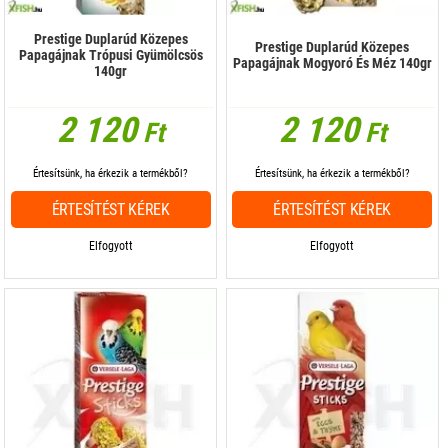
Prestige Duplarúd Közepes
Prestige Duplarúd Közepes
Papagájnak Trópusi Gyümölcsös
Papagájnak Mogyoró És Méz 140gr
140gr
2 120
2 120
Ft
Ft
Értesítsünk, ha érkezik a termékből?
Értesítsünk, ha érkezik a termékből?
ÉRTESÍTÉST KÉREK
ÉRTESÍTÉST KÉREK
Elfogyott
Elfogyott