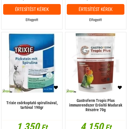
ÉRTESÍTÉST KÉREK
ÉRTESÍTÉST KÉREK
Elfogyott
Elfogyott
Gastroferm Tropic Plus
Trixie csőrkoptató spirulinával,
immunrendszer Erősítő Madarak
tartóval 190gr
Részére 70g
1 350
4 150
Ft
Ft