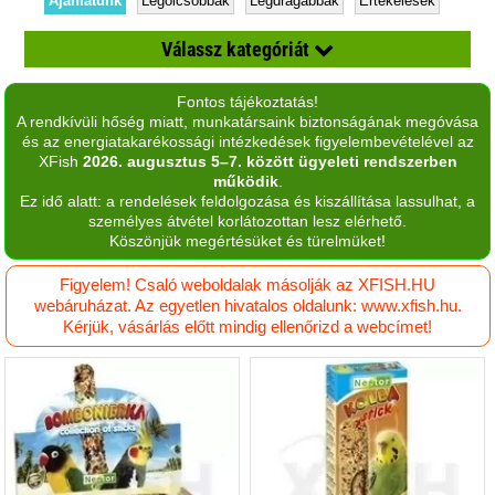
Ajánlatunk
Legolcsóbbak
Legdrágábbak
Értékelések
Válassz kategóriát
Fontos tájékoztatás!
Egyéb kiegészítők
A rendkívüli hőség miatt, munkatársaink biztonságának megóvása
és az energiatakarékossági intézkedések figyelembevételével az
Eledel
XFish
2026. augusztus 5–7. között ügyeleti rendszerben
működik
.
Etetők, itatók
Ez idő alatt: a rendelések feldolgozása és kiszállítása lassulhat, a
személyes átvétel korlátozottan lesz elérhető.
Kalitka
Köszönjük megértésüket és türelmüket!
Madár box
Figyelem! Csaló weboldalak másolják az XFISH.HU
webáruházat. Az egyetlen hivatalos oldalunk: www.xfish.hu.
Madár homok, alom
Kérjük, vásárlás előtt mindig ellenőrizd a webcímet!
Madár játék
Vitaminok és kieg eledelek