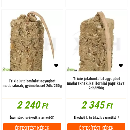
Trixie jutalomfalat agyagbot
Trixie jutalomfalat agyagbot
madaraknak, kaliforniai paprikával
madaraknak, gyümölccsel 2db/250g
2db/250g
2 240
2 345
Ft
Ft
Értesítsünk, ha érkezik a termékből?
Értesítsünk, ha érkezik a termékből?
ÉRTESÍTÉST KÉREK
ÉRTESÍTÉST KÉREK