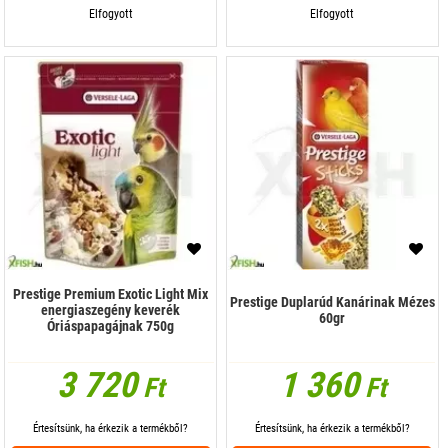
Elfogyott
Elfogyott
Prestige Premium Exotic Light Mix
Prestige Duplarúd Kanárinak Mézes
energiaszegény keverék
60gr
Óriáspapagájnak 750g
3 720
1 360
Ft
Ft
Értesítsünk, ha érkezik a termékből?
Értesítsünk, ha érkezik a termékből?