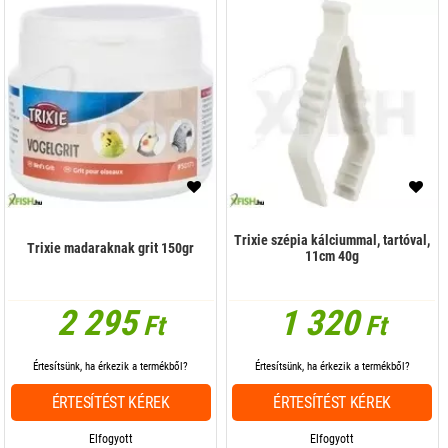
Trixie szépia kálciummal, tartóval,
Trixie madaraknak grit 150gr
11cm 40g
2 295
1 320
Ft
Ft
Értesítsünk, ha érkezik a termékből?
Értesítsünk, ha érkezik a termékből?
ÉRTESÍTÉST KÉREK
ÉRTESÍTÉST KÉREK
Elfogyott
Elfogyott