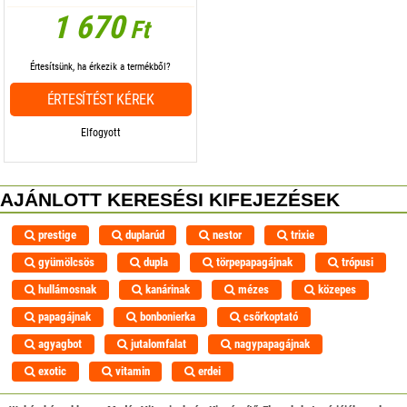
1 670
Ft
Értesítsünk, ha érkezik a termékből?
ÉRTESÍTÉST KÉREK
Elfogyott
AJÁNLOTT KERESÉSI KIFEJEZÉSEK
prestige
duplarúd
nestor
trixie
gyümölcsös
dupla
törpepapagájnak
trópusi
hullámosnak
kanárinak
mézes
közepes
papagájnak
bonbonierka
csőrkoptató
agyagbot
jutalomfalat
nagypapagájnak
exotic
vitamin
erdei