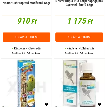
Nestor Dupla Rúd Törpepapagájnak
Nestor Csörkoptató Madárnak 55gr
Gyermekláncfű 85gr
910
1 175
Ft
Ft
KOSÁRBA RAKOM!
KOSÁRBA RAKOM!
Készleten - külső raktár
Készleten - külső raktár
Szállítási idő: 5-9 munkanap
Szállítási idő: 5-9 munkanap