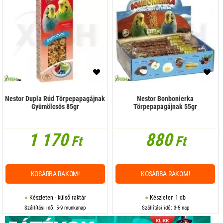
Nestor Dupla Rúd Törpepapagájnak
Nestor Bonbonierka
Gyümölcsös 85gr
Törpepapagájnak 55gr
1 170
880
Ft
Ft
KOSÁRBA RAKOM!
KOSÁRBA RAKOM!
Készleten - külső raktár
Készleten 1 db
Szállítási idő: 5-9 munkanap
Szállítási idő: 3-5 nap