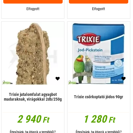
Elfogyott
Elfogyott
Trixie jutalomfalat agyagbot
Trixie csőrkoptató jódos 90gr
madaraknak, virágokkal 2db/250g
2 940
1 280
Ft
Ft
Értesítsünk, ha érkezik a termékből?
Értesítsünk, ha érkezik a termékből?