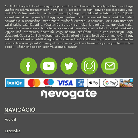
Az XFISH.hu játék kínálata egyre népszerűbb, és ezt mi sem bizonyítja jobban, mint hogy
vásárlóink száma folyamatosan növekszik. Közösségi oldalunk egyre több látogatót vonz,
amit köszönünk nektek – ez is azt mutatja, hogy az oldalunk valóban él és fejlődik.
Vásárlóinknak azt javasoljuk, hogy olyan webáruházból szerezzék be a játékokat, ahol
garantált a jó kiszolgálás, megbízható forrásból érkeznek a termékek, az eladó garanciát
vállal rájuk, számlát ad a vásárlásról, és egy év múlva is elérhető az ügyfélszolgálat.
Számunkra természetes, hogy ha egy vásárlónk nem elégedett a tőlünk rendelt játékkal –
legyen szó személyes átvételről vagy házhoz szállításról –, akkor kicseréljük vagy
visszatérítjük az árát. Sok webáruház próbálja elkerülni ezt a felelősséget, mondván, hogy
sokan visszaélnek az elállási joggal – mi viszont hiszünk abban, hogy a korrekt hozzáállás
hosszú távon megtérül. Azt nyújtjuk, amit mi magunk is elvárnánk egy megbízható online
bolttól – vásárlóink éppen ezért választanak minket!
NAVIGÁCIÓ
Főoldal
Kapcsolat