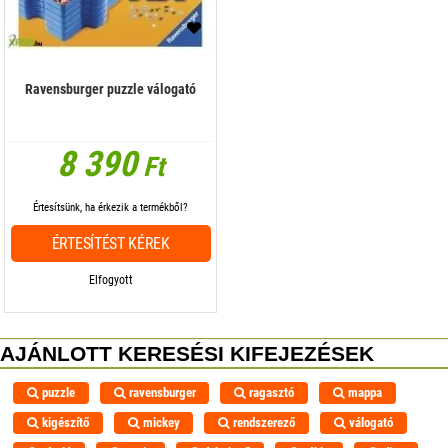
Ravensburger puzzle válogató
8 390
Ft
Értesítsünk, ha érkezik a termékből?
ÉRTESÍTÉST KÉREK
Elfogyott
AJÁNLOTT KERESÉSI KIFEJEZÉSEK
puzzle
ravensburger
ragasztó
mappa
kigészítő
mickey
rendszerező
válogató