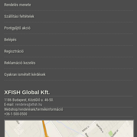
Rendelés menete
Szállítási feltételek
Pontgyűjtő akció
Belépés
Regisztráció
Reklamáció kezelés
Gyakran ismételt kérdések
XFISH Global Kft.
1186 Budapest, Közdűlő u. 46-50.
E-mail:
rendeles@xfish.hu
Webshop/rendelések/termékinformáció
+36-1-500-0500