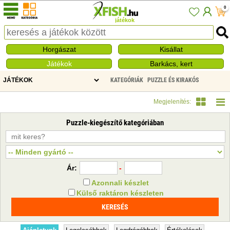
0
játékok
Horgászat
Kisállat
Játékok
Barkács, kert
KATEGÓRIÁK
PUZZLE ÉS KIRAKÓS
PUZZLE-KIEGÉSZÍTŐ
Megjelenítés:
Puzzle-kiegészítő kategóriában
Ár:
-
Azonnali készlet
Külső raktáron készleten