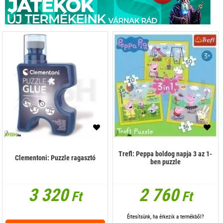
Trefl: Peppa boldog napja 3 az 1-
Clementoni: Puzzle ragasztó
ben puzzle
3 320
2 760
Ft
Ft
Értesítsünk, ha érkezik a termékből?