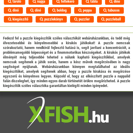
tároló
napja
feltekerő
tábla
dino
dinó
dínó
boldog
peppa
tubusos
kiegészítő
puzzlekönyv
puzzler
puzzleball
Fedezd fel a puzzle kiegészítők széles választékát webáruházunkban, és tedd még
élvezetesebbé és kényelmesebbé a kirakós játékokat! A puzzle nemcsak
szórakoztató, hanem rendkívül fejlesztő hatású is, segít javítani a koncentrációt, a
problémamegoldó képességet és a finommotorikus készségeket. A kirakós játékok
élményét még teljesebbé teheted a nálunk kapható kiegészítőkkel, amelyek
nemcsak segítenek a játék során, hanem a kész művek megőrzésében is nagy
segítséget nyújtanak. Webáruházunkban könnyen megtalálhatod az ideális
kiegészítőket, amelyek segítenek abban, hogy a puzzle kirakása és megőrzése
egyszerű és kényelmes legyen. Képzeld el, hogy az elkészített puzzle a nappalid
falán díszeleghet, így minden egyes darab történetét örökre megőrizheted. A puzzle
kiegészítők széles választéka garantáltan kielégíti minden igényedet.