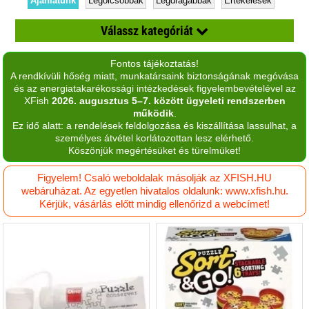
Ajánlatunk
Legolcsóbbak
Legdrágábbak
Értékelések
Válassz kategóriát
Fontos tájékoztatás!
1-99 darabos puzzle
A rendkívüli hőség miatt, munkatársaink biztonságának megóvása
és az energiatakarékossági intézkedések figyelembevételével az
100-499 darabos puzzle
XFish
2026. augusztus 5–7. között ügyeleti rendszerben
működik
.
1000 darabos puzzle
Ez idő alatt: a rendelések feldolgozása és kiszállítása lassulhat, a
személyes átvétel korlátozottan lesz elérhető.
1500+ darabos puzzle
Köszönjük megértésüket és türelmüket!
3D, 4D puzzle
Figyelem! Csaló weboldalak másolják az XFISH.HU
webáruházat. Az egyetlen hivatalos oldalunk: www.xfish.hu.
500-1499 darabos puzzle
Kérjük, vásárlás előtt mindig ellenőrizd a webcímet!
Mesekocka
Puzzle-kiegészítő