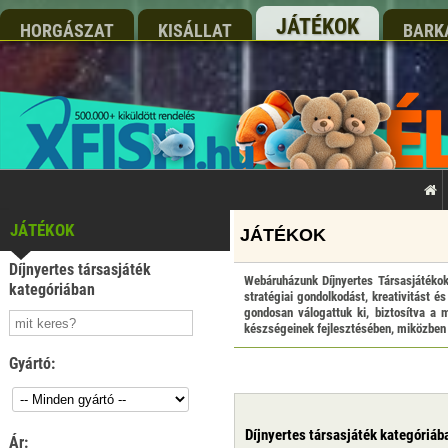
JÁTÉKOK
HORGÁSZAT
KISÁLLAT
BARK
JÁTÉKOK
Díjnyertes társasjáték
Webáruházunk Díjnyertes Társasjátékok 
kategóriában
stratégiai gondolkodást, kreativitást 
gondosan válogattuk ki, biztosítva a 
készségeinek fejlesztésében, miközben s
Gyártó:
Díjnyertes társasjáték kategóriá
Ár: