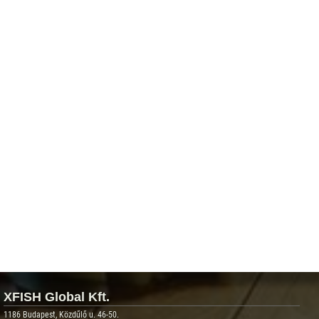
XFISH Global Kft.
1186 Budapest, Közdűlő u. 46-50.