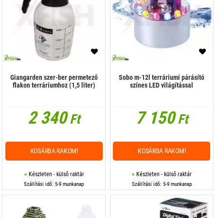
Giangarden szer-ber permetező
Sobo m-12l terráriumi párásító
flakon terráriumhoz (1,5 liter)
színes LED világítással
2 340
7 150
Ft
Ft
KOSÁRBA RAKOM!
KOSÁRBA RAKOM!
Készleten - külső raktár
Készleten - külső raktár
Szállítási idő: 5-9 munkanap
Szállítási idő: 5-9 munkanap