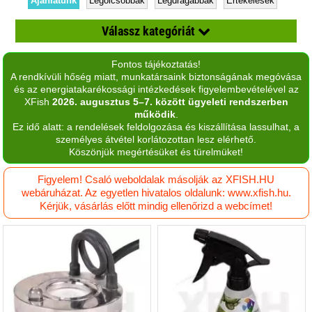
Ajánlatunk
Legolcsóbbak
Legdrágábbak
Értékelések
Válassz kategóriát
Fontos tájékoztatás!
Dekorációk
A rendkívüli hőség miatt, munkatársaink biztonságának megóvása
és az energiatakarékossági intézkedések figyelembevételével az
Eledel
XFish
2026. augusztus 5–7. között ügyeleti rendszerben
működik
.
Etetők, itatók
Ez idő alatt: a rendelések feldolgozása és kiszállítása lassulhat, a
személyes átvétel korlátozottan lesz elérhető.
Felszerelés
Köszönjük megértésüket és türelmüket!
Párologtató
Figyelem! Csaló weboldalak másolják az XFISH.HU
webáruházat. Az egyetlen hivatalos oldalunk: www.xfish.hu.
Talaj, homok
Kérjük, vásárlás előtt mindig ellenőrizd a webcímet!
Világítás
Vitaminok és kiegészítők