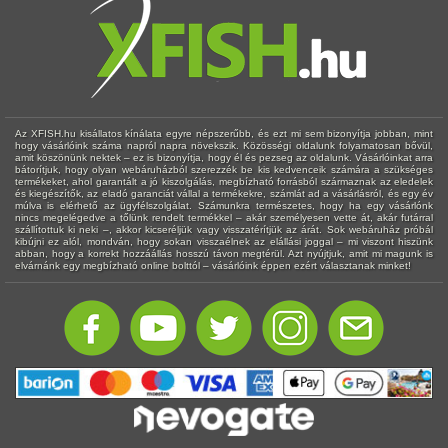
Az XFISH.hu kisállatos kínálata egyre népszerűbb, és ezt mi sem bizonyítja jobban, mint
hogy vásárlóink száma napról napra növekszik. Közösségi oldalunk folyamatosan bővül,
amit köszönünk nektek – ez is bizonyítja, hogy él és pezseg az oldalunk. Vásárlóinkat arra
bátorítjuk, hogy olyan webáruházból szerezzék be kis kedvenceik számára a szükséges
termékeket, ahol garantált a jó kiszolgálás, megbízható forrásból származnak az eledelek
és kiegészítők, az eladó garanciát vállal a termékekre, számlát ad a vásárlásról, és egy év
múlva is elérhető az ügyfélszolgálat. Számunkra természetes, hogy ha egy vásárlónk
nincs megelégedve a tőlünk rendelt termékkel – akár személyesen vette át, akár futárral
szállítottuk ki neki –, akkor kicseréljük vagy visszatérítjük az árát. Sok webáruház próbál
kibújni ez alól, mondván, hogy sokan visszaélnek az elállási joggal – mi viszont hiszünk
abban, hogy a korrekt hozzáállás hosszú távon megtérül. Azt nyújtjuk, amit mi magunk is
elvárnánk egy megbízható online bolttól – vásárlóink éppen ezért választanak minket!