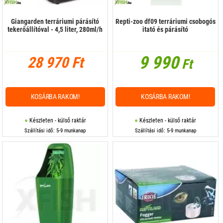
Giangarden terráriumi párásító
Repti-zoo df09 terráriumi csobogós
tekerőállítóval - 4,5 liter, 280ml/h
itató és párásító
9 990
28 970 Ft
Ft
KOSÁRBA RAKOM!
KOSÁRBA RAKOM!
Készleten - külső raktár
Készleten - külső raktár
Szállítási idő: 5-9 munkanap
Szállítási idő: 5-9 munkanap