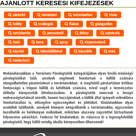
AJÁNLOTT KERESÉSI KIFEJEZÉSEK
párásító
terráriumi
terráriumhoz
trixie
hobby
csobogós
flakon
giangarden
terráriumba
permetező
dohse
automata
itató
terra
spray
vízpermetező
készlet
tekerőállítóval
készülék
mini
hordozható
Webáruházunkban a Terráriumi Párologtatók kategóriájában olyan kiváló minőségű
párologtatókat talál, amelyek segítenek fenntartani a hüllők számára
elengedhetetlen páratartalmat a terráriumokban. A megfelelő páratartalom kritikus
fontosságú a trópusi hüllők és kétéltűek számára, mivel segít a természetes
élőhelyi környezetük létrehozásában. A párologtatók nemcsak a levegő
nedvességtartalmát növelik, hanem hozzájárulnak a hüllők által igényelt mikroklíma
fenntartásához is, elősegítve egészségüket és jólétüket. Kínálatunkban olyan
modellek találhatók, amelyek könnyen integrálhatók a terráriumokba, egyszerűen
kezelhetők és hatékonyan működnek, miközben alacsony zajszinttel biztosítanak
folyamatos párásítást. Fedezze fel kínálatunkat, és válassza ki a legmegfelelőbb
párologtatót, hogy hüllői mindig ideális környezetben élhessenek!