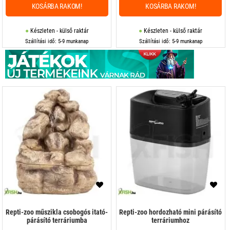
KOSÁRBA RAKOM!
KOSÁRBA RAKOM!
Készleten - külső raktár
Készleten - külső raktár
Szállítási idő: 5-9 munkanap
Szállítási idő: 5-9 munkanap
Repti-zoo műszikla csobogós itató-
Repti-zoo hordozható mini párásító
párásító terráriumba
terráriumhoz