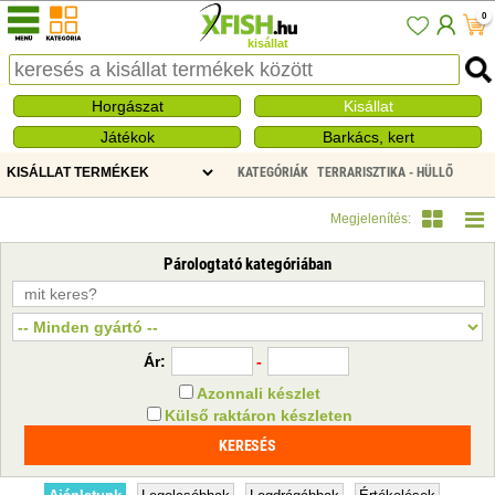
0
kisállat
Horgászat
Kisállat
Játékok
Barkács, kert
KATEGÓRIÁK
TERRARISZTIKA - HÜLLŐ
PÁROLOGTATÓ
Megjelenítés:
Párologtató kategóriában
Ár:
-
Azonnali készlet
Külső raktáron készleten