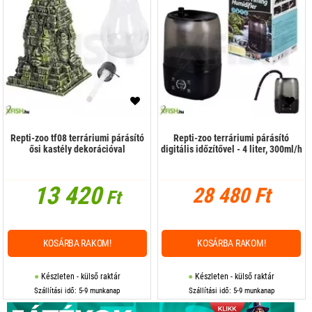
Repti-zoo tf08 terráriumi párásító
Repti-zoo terráriumi párásító
ősi kastély dekorációval
digitális időzítővel - 4 liter, 300ml/h
13 420
28 480 Ft
Ft
KOSÁRBA RAKOM!
KOSÁRBA RAKOM!
Készleten - külső raktár
Készleten - külső raktár
Szállítási idő: 5-9 munkanap
Szállítási idő: 5-9 munkanap