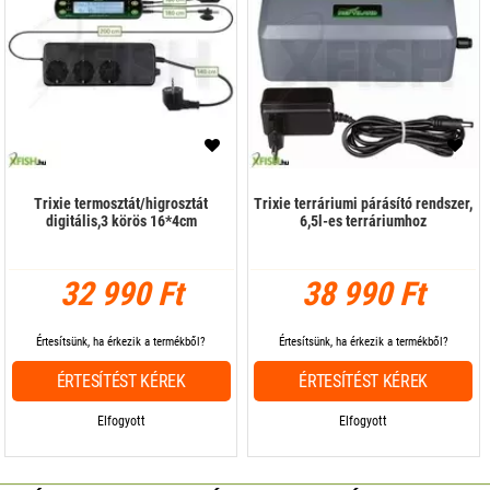
Trixie termosztát/higrosztát
Trixie terráriumi párásító rendszer,
digitális,3 körös 16*4cm
6,5l-es terráriumhoz
32 990 Ft
38 990 Ft
Értesítsünk, ha érkezik a termékből?
Értesítsünk, ha érkezik a termékből?
ÉRTESÍTÉST KÉREK
ÉRTESÍTÉST KÉREK
Elfogyott
Elfogyott