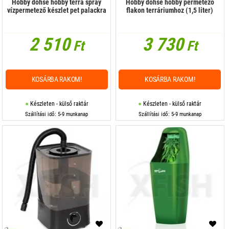
Hobby dohse hobby terra spray
Hobby dohse hobby permetező
vízpermetező készlet pet palackra
flakon terráriumhoz (1,5 liter)
2 510
3 730
Ft
Ft
KOSÁRBA RAKOM!
KOSÁRBA RAKOM!
Készleten - külső raktár
Készleten - külső raktár
Szállítási idő: 5-9 munkanap
Szállítási idő: 5-9 munkanap