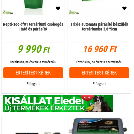
Repti-zoo df01 terráriumi csobogós
Trixie automata párásító készülék
itató és párásító
terráriumba 3,8*5cm
9 990
16 960 Ft
Ft
Értesítsünk, ha érkezik a termékből?
Értesítsünk, ha érkezik a termékből?
ÉRTESÍTÉST KÉREK
ÉRTESÍTÉST KÉREK
Elfogyott
Elfogyott