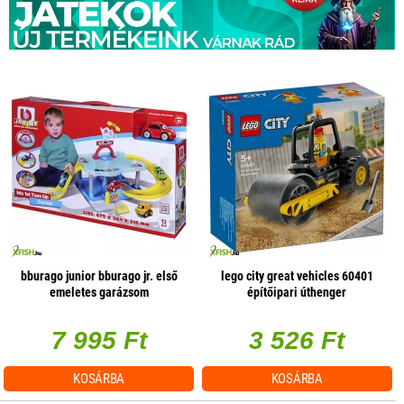
bburago junior bburago jr. első
lego city great vehicles 60401
emeletes garázsom
építőipari úthenger
7 995 Ft
3 526 Ft
KOSÁRBA
KOSÁRBA