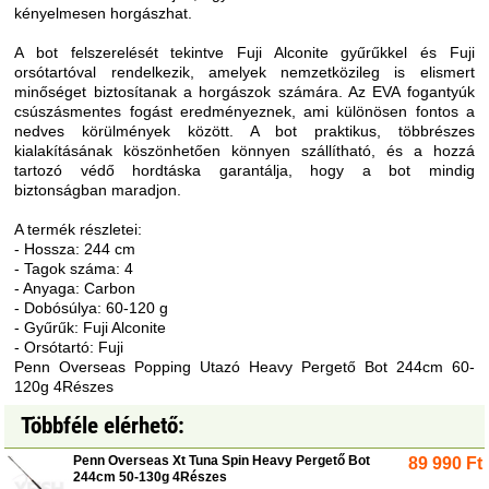
kényelmesen horgászhat.
A bot felszerelését tekintve Fuji Alconite gyűrűkkel és Fuji
orsótartóval rendelkezik, amelyek nemzetközileg is elismert
minőséget biztosítanak a horgászok számára. Az EVA fogantyúk
csúszásmentes fogást eredményeznek, ami különösen fontos a
nedves körülmények között. A bot praktikus, többrészes
kialakításának köszönhetően könnyen szállítható, és a hozzá
tartozó védő hordtáska garantálja, hogy a bot mindig
biztonságban maradjon.
A termék részletei:
- Hossza: 244 cm
- Tagok száma: 4
- Anyaga: Carbon
- Dobósúlya: 60-120 g
- Gyűrűk: Fuji Alconite
- Orsótartó: Fuji
Penn Overseas Popping Utazó Heavy Pergető Bot 244cm 60-
120g 4Részes
Többféle elérhető:
Penn Overseas Xt Tuna Spin Heavy Pergető Bot
89 990
Ft
244cm 50-130g 4Részes