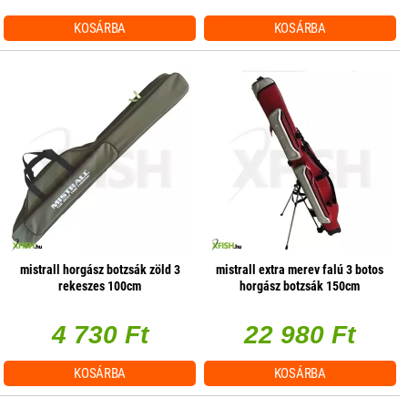
KOSÁRBA
KOSÁRBA
mistrall horgász botzsák zöld 3
mistrall extra merev falú 3 botos
rekeszes 100cm
horgász botzsák 150cm
4 730 Ft
22 980 Ft
KOSÁRBA
KOSÁRBA