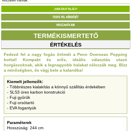
készleten vannak.
JOBB ÁRAT TALÁLT?
TEGYE FEL KÉRDÉSÉT
VISSZAHÍVJUK
TERMÉKISMERTETŐ
ÉRTÉKELÉS
Fedezd fel a nagy fogás örömét a Penn Overseas Popping
bottal! Kompakt és erős, ideális választás utazó
horgászoknak, akik a legnagyobb halakat célozzák meg. Bízz
a minőségben, és vágj bele a kalandba!
Kiemelt jellemzők:
- Többrészes kialakítás a könnyű szállítás érdekében
- SLS3 üres karbon konstrukció
- Fuji gyűrűk
- Fuji orsótartó
- EVA fogantyúk
Paraméterek
Hosszúság: 244 cm