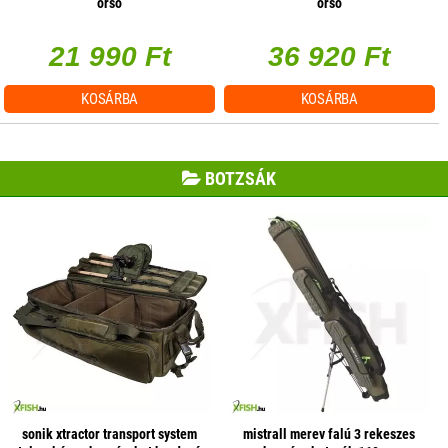
orsó
orsó
21 990 Ft
36 920 Ft
KOSÁRBA
KOSÁRBA
BOTZSÁK
sonik xtractor transport system
mistrall merev falú 3 rekeszes