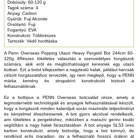
Dobósúly: 60-120 g
Tagok száma: 4
Anyag: Carbon
Gyűrűk: Fuji Alconite
Orsótartó: Fuji
Fogantyú: EVA
Konstrukció: Többrészes
Tartozék: Védő hordtáska
A Penn Overseas Popping Utazó Heavy Pergető Bot 244cm 60-
120g 4Részes tökéletes választás a szenvedélyes horgászok
számára, akik erőt és megbízhatóságot keresnek egy utazó
botban. Ezt a botot kifejezetten a nagytestű halak, például harcsák
célzott horgászatához tervezték, így nem meglepő, hogy a PENN
márka kemény és strapabíró konstrukciót biztosít a
felhasználóknak.
Ez a bottípus a PENN Overseas botcsalád része, amely a
legmodernebb technológiák és anyagok felhasználásával készült,
hogy a horgászok minden kalandjuk során maximális teljesítményt
és kényelmet élvezhessenek. A bot gyors akcióval rendelkezik,
ami tökéletes a pergetéshez, miközben a masszív gerinc kiváló
segítőtárs a nagy halak fárasztásában. A bot anyaga SLS3 üres
karbon konstrukció, amely biztosítja, hogy a bot könnyű, de
rendkívül erős maradjon, így a felhasználó hosszú órákon át