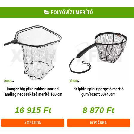
FOLYÓVÍZI MERÍTŐ
konger big pike rubber-coated
delphin spin-r pergető merítő
landing net csukázó merítő 160 cm
gumírozott 50x40cm
70x60x52 cm
16 915 Ft
8 870 Ft
KOSÁRBA
KOSÁRBA