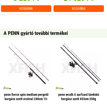
KOSÁRBA
KOSÁRBA
A PENN gyártó további termékei
penn fierce spin medium pergető
penn wrath ii surfcast távdobó
horgász szett orsóval 240cm 15-
horgász szett 453cm 250g
40g