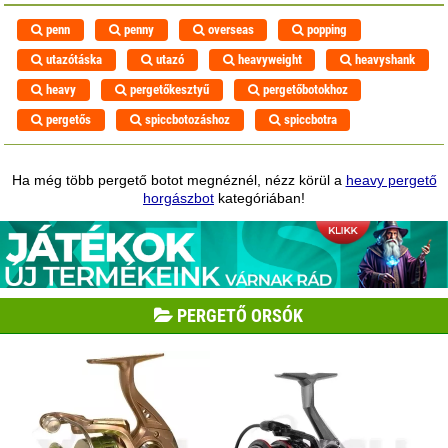
penn
penny
overseas
popping
utazótáska
utazó
heavyweight
heavyshank
heavy
pergetőkesztyű
pergetőbotokhoz
pergetős
spiccbotozáshoz
spiccbotra
Ha még több pergető botot megnéznél, nézz körül a
heavy pergető
horgászbot
kategóriában!
PERGETŐ ORSÓK