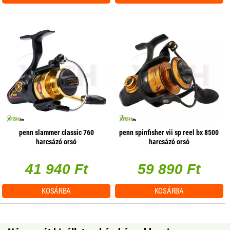
penn slammer classic 760
penn spinfisher vii sp reel bx 8500
harcsázó orsó
harcsázó orsó
41 940 Ft
59 890 Ft
KOSÁRBA
KOSÁRBA