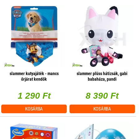
slammer kutyajáték - mancs
slammer plüss hátizsák, gabi
őrjárat kendők
babaháza, pandi
1 290 Ft
8 390 Ft
KOSÁRBA
KOSÁRBA