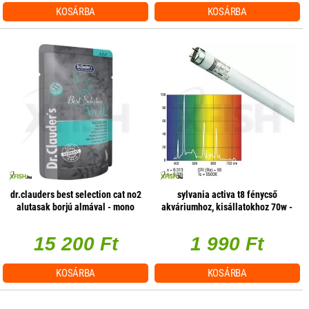
KOSÁRBA
KOSÁRBA
dr.clauders best selection cat no2
sylvania activa t8 fénycső
alutasak borjú almával - mono
akváriumhoz, kisállatokhoz 70w -
protein 85g 1 db/csomag
1800mm
15 200 Ft
1 990 Ft
KOSÁRBA
KOSÁRBA