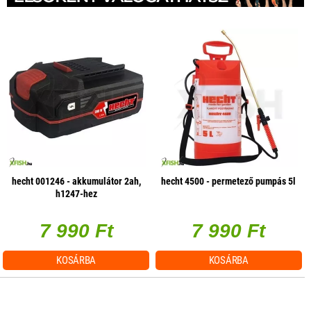
hecht 001246 - akkumulátor 2ah,
hecht 4500 - permetező pumpás 5l
h1247-hez
7 990 Ft
7 990 Ft
KOSÁRBA
KOSÁRBA