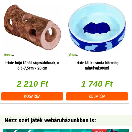
trixie bújó fából rágcsálóknak, o
trixie tál kerámia hörcsög
6,5-7,5cm × 20 cm
mintávalx80ml
2 210 Ft
1 740 Ft
KOSÁRBA
KOSÁRBA
Nézz szét játék webáruházunkban is: