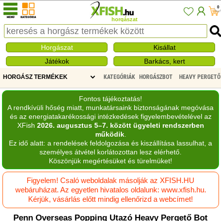
0
horgászat
Horgászat
Kisállat
Játékok
Barkács, kert
KATEGÓRIÁK
HORGÁSZBOT
HEAVY PERGETŐ
Fontos tájékoztatás!
A rendkívüli hőség miatt, munkatársaink biztonságának megóvása
és az energiatakarékossági intézkedések figyelembevételével az
XFish
2026. augusztus 5–7. között ügyeleti rendszerben
működik
.
Ez idő alatt: a rendelések feldolgozása és kiszállítása lassulhat, a
személyes átvétel korlátozottan lesz elérhető.
Köszönjük megértésüket és türelmüket!
Figyelem! Csaló weboldalak másolják az XFISH.HU
webáruházat. Az egyetlen hivatalos oldalunk: www.xfish.hu.
Kérjük, vásárlás előtt mindig ellenőrizd a webcímet!
Penn Overseas Popping Utazó Heavy Pergető Bot