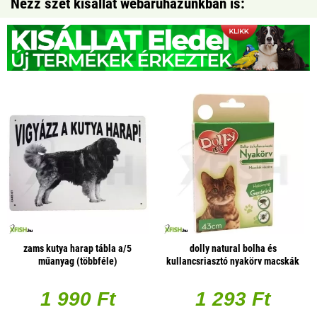
Nézz szét kisállat webáruházunkban is:
zams kutya harap tábla a/5
dolly natural bolha és
műanyag (többféle)
kullancsriasztó nyakörv macskák
részére fehér 43cm
1 990 Ft
1 293 Ft