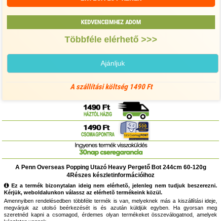
KEDVENCEIMHEZ ADOM
Többféle elérhető >>>
Ajánljuk
A szállítási költség 1490 Ft
A Penn Overseas Popping Utazó Heavy Pergető Bot 244cm 60-120g
4Részes készletinformációihoz
Ez a termék bizonytalan ideig nem elérhetõ, jelenleg nem tudjuk beszerezni.
Kérjük, weboldalunkon válassz az elérhetõ termékeink közül.
Amennyiben rendelésedben többféle termék is van, melyeknek más a kiszállítási ideje,
megvárjuk az utolsó beérkezését is és azután küldjük egyben. Ha gyorsan meg
szeretnéd kapni a csomagod, érdemes olyan termékeket összeválogatnod, amelyek