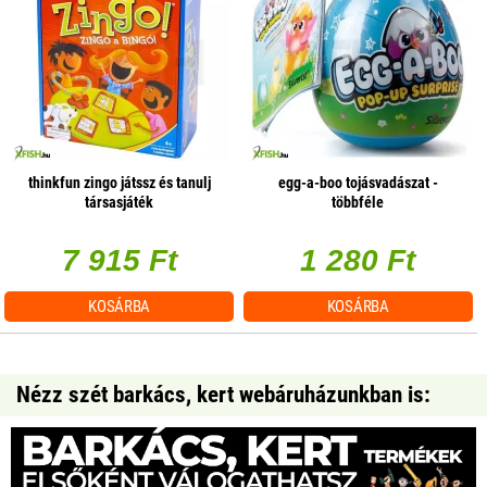
thinkfun zingo játssz és tanulj
egg-a-boo tojásvadászat -
társasjáték
többféle
7 915 Ft
1 280 Ft
KOSÁRBA
KOSÁRBA
Nézz szét barkács, kert webáruházunkban is: