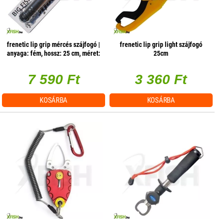
frenetic lip grip mércés szájfogó |
frenetic lip grip light szájfogó
anyaga: fém, hossz: 25 cm, méret:
25cm
22 kg-os mérleg + 1 m
mérőszallag
7 590 Ft
3 360 Ft
KOSÁRBA
KOSÁRBA