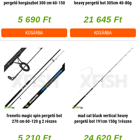
pergető horgászbot 300 cm 60-150
heavy pergető bot 305cm 40-80g
g 2 részes
2részes
5 690 Ft
21 645 Ft
KOSÁRBA
KOSÁRBA
frenetic magic spin pergető bot
mad cat black vertical heavy
270 cm 60-120 g 2 részes
pergető bot 191cm 150g 1részes
5 210 Ft
24 620 Ft