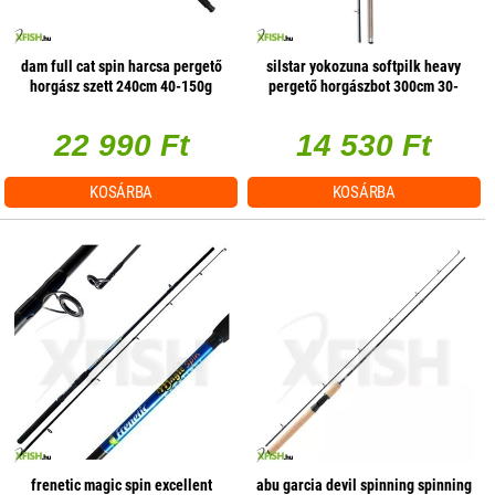
dam full cat spin harcsa pergető
silstar yokozuna softpilk heavy
horgász szett 240cm 40-150g
pergető horgászbot 300cm 30-
135g 2részes
22 990 Ft
14 530 Ft
KOSÁRBA
KOSÁRBA
frenetic magic spin excellent
abu garcia devil spinning spinning