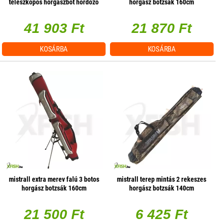
teleszkópos horgászbot hordozó
horgász botzsák 160cm
80x48x24cm
41 903 Ft
21 870 Ft
KOSÁRBA
KOSÁRBA
mistrall extra merev falú 3 botos
mistrall terep mintás 2 rekeszes
horgász botzsák 160cm
horgász botzsák 140cm
21 500 Ft
6 425 Ft