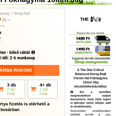
tőanyag
>
Horog Bojli
(5)
1x
one
t
Összes the one termék
ten - külső raktár
si idő: 2-6 munkanap
ÁRBA RAKOM!
A The One Critical
Balanced Horog Bojli
Citrom Hal Fokhagyma
10mm 50g
3 db
4+ db
készletinformációihoz
2 315
2 240
Ezt a terméket
Ft/db
Ft/db
megrendelésre tudjuk
beszerezni, mely több napot
is igénybe vehet, kérjük, add
tya fizetés is elérhető a
le rendelésedet.
kosárban
Amennyiben rendelésedben
többféle termék is van,