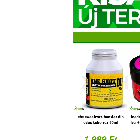
sbs sweetcorn booster dip
feede
édes kukorica 50ml
bcn+
1 989 Ft