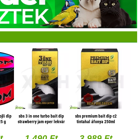
jli dip
sbs 3 in one turbo bait dip
sbs premium bait dip c2
25 g
strawberry jam eper lekvár
tintahal áfonya 250ml
80ml
t
1 490 Ft
3 989 Ft