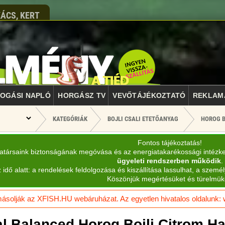
ÁCS, KERT
OGÁSI NAPLÓ
HORGÁSZ TV
VEVŐTÁJÉKOZTATÓ
REKLAM
KATEGÓRIÁK
BOJLI CSALI ETETŐANYAG
HOROG B
Fontos tájékoztatás!
katársaink biztonságának megóvása és az energiatakarékossági intézk
ügyeleti rendszerben működik
.
 idő alatt: a rendelések feldolgozása és kiszállítása lassulhat, a személ
Köszönjük megértésüket és türelmük
solják az XFISH.HU webáruházat. Az egyetlen hivatalos oldalunk: ww
cal Balanced Horog Bojli Citrom