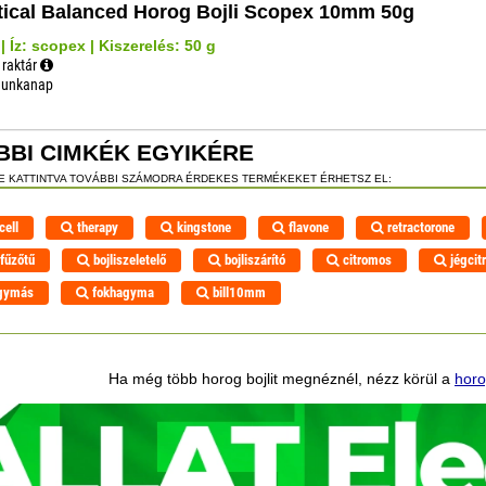
tical Balanced Horog Bojli Scopex 10mm 50g
 Íz: scopex | Kiszerelés: 50 g
 raktár
 munkanap
BBI CIMKÉK EGYIKÉRE
RE KATTINTVA TOVÁBBI SZÁMODRA ÉRDEKES TERMÉKEKET ÉRHETSZ EL:
cell
therapy
kingstone
flavone
retractorone
ifűzőtű
bojliszeletelő
bojliszárító
citromos
jégcit
gymás
fokhagyma
bill10mm
Ha még több horog bojlit megnéznél, nézz körül a
horo