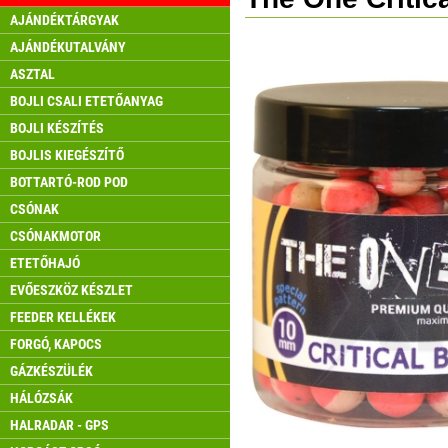
AJÁNDÉKTÁRGYAK
AJÁNDÉKUTALVÁNY
ASZTAL
BOJLI CSALI ETETŐANYAG
BOJLI KÉSZÍTÉS
BOJLIS KIEGÉSZÍTŐ
BOTTARTÓ-ROD POD
CSÓNAK
CSÓNAKMOTOR
ETETŐHAJÓ
EVŐESZKÖZ KÉSZLET
FEEDER KELLÉKEK
FORGÓ, KAPOCS
GÁZKÉSZÜLÉK
HÁLÓZSÁK
HALRADAR - GPS