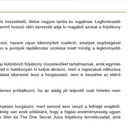
és összetételű, illetve nagyon tartós és rugalmas. Legfontosabb
amint hosszú időn keresztül adja ki magából azokat a folyékony
zó, hanem olyan kikönnyített csalikról, amelyek segítségével
szen a pontyok táplálkozási szokása miatt mindig a legkönnyebb
ogy különböző folyékony összetevőket tartalmaznak, amik egymás
eit is hatékonyan ki tudjuk aknázni, mert a napszakok változása
lata sikeressé teszi a horgászatot, nem is beszélve az eltérő
emes próbálkozni, ha az addig jól teljesítő csali hirtelen nem
yesen horgászni, mert semmit sem veszít a felhatjó erejéből.
ükség van ezek pótlására, hogy a fogási eredményesség ugyan
he Stim és The One Secret Juice folyékony termékcsalád, amit