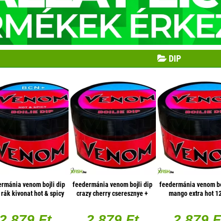
DIP
rmánia venom bojli dip
feedermánia venom bojli dip
feedermánia venom bo
 rák kivonat hot & spicy
crazy cherry cseresznye +
mango extra hot 1
125 g
édes gyümölcs hot & spicy
125 g
2 879 Ft
2 879 Ft
2 879 F