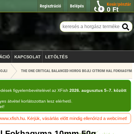
Kosár/pénztár
Regisztráció
Belépés
0
Ft
0
ÁCIÓ
KAPCSOLAT
LETÖLTÉS
OJLI
THE ONE CRITICAL BALANCED HOROG BOJLI CITROM HAL FOKHAGYM
edések figyelembevételével az XFish
2026. augusztus 5–7. között
yes átvétel korlátozottan lesz elérhető.
et!
w.xfish.hu. Kérjük, vásárlás előtt mindig ellenőrizd a webcímet!
 Hal Fokhagyma 10mm 50g