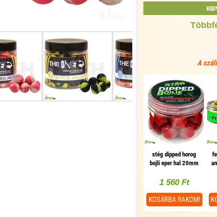
KED
Többfé
A szál
stég dipped horog
f
bojli eper hal 20mm
a
100g
1 560 Ft
KOSÁRBA
RAKOM!
K