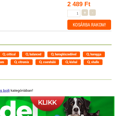
2 489
Ft
+
-
KOSÁRBA
RAKOM!
critical
balanced
horogkiszedővel
horogga
rom
citromix
csereháló
kishal
shallo
g bojli
kategóriában!