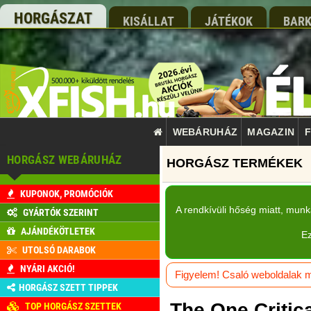
HORGÁSZAT
KISÁLLAT
JÁTÉKOK
BARK
WEBÁRUHÁZ
MAGAZIN
F
HORGÁSZ WEBÁRUHÁZ
KUPONOK, PROMÓCIÓK
A rendkívüli hőség miatt, mun
GYÁRTÓK SZERINT
AJÁNDÉKÖTLETEK
Ez
UTOLSÓ DARABOK
NYÁRI AKCIÓ!
Figyelem! Csaló weboldalak má
HORGÁSZ SZETT TIPPEK
The One Criti
TOP HORGÁSZ SZETTEK