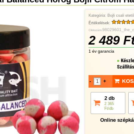
Kategória:
Bojli csali ete
Értékelések:
98029601_the_
Cikkszám:
2 489 F
1 év garancia
Készle
Szállítá
KOS
-
+
2 db
2 365
Ft/db
Online szépkár