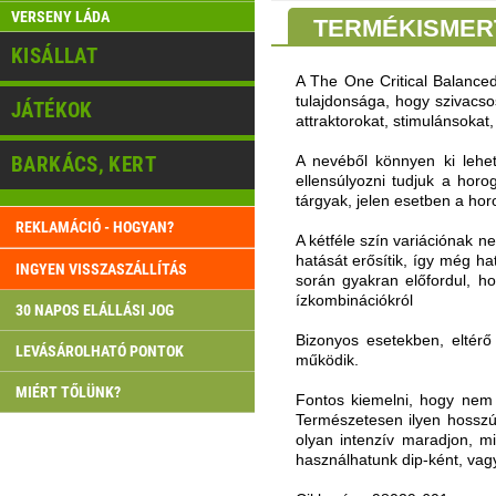
VERSENY LÁDA
TERMÉKISMER
KISÁLLAT
A The One Critical Balanced
tulajdonsága, hogy szivacso
JÁTÉKOK
attraktorokat, stimulánsokat
BARKÁCS, KERT
A nevéből könnyen ki lehet
ellensúlyozni tudjuk a horo
tárgyak, jelen esetben a horo
REKLAMÁCIÓ - HOGYAN?
A kétféle szín variációnak 
hatását erősítik, így még h
INGYEN VISSZASZÁLLÍTÁS
során gyakran előfordul, h
ízkombinációkról
30 NAPOS ELÁLLÁSI JOG
Bizonyos esetekben, eltérő 
LEVÁSÁROLHATÓ PONTOK
működik.
MIÉRT TŐLÜNK?
Fontos kiemelni, hogy nem 
Természetesen ilyen hossz
olyan intenzív maradjon, m
használhatunk dip-ként, vagy