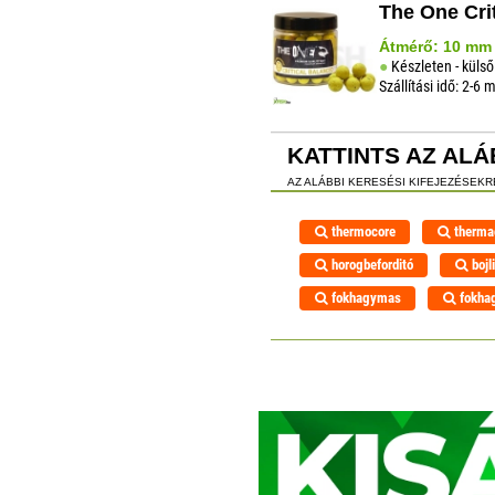
The One Cri
Átmérő: 10 mm |
Készleten - külső
Szállítási idő: 2-6
KATTINTS AZ ALÁ
AZ ALÁBBI KERESÉSI KIFEJEZÉSEK
thermocore
therma
horogbeforditó
bojl
fokhagymas
fokha