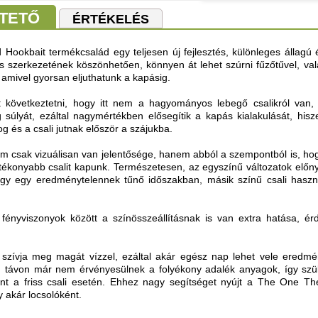
TETŐ
ÉRTÉKELÉS
 Hookbait termékcsalád egy teljesen új fejlesztés, különleges állagú 
s szerkezetének köszönhetően, könnyen át lehet szúrni fűzőtűvel, val
, amivel gyorsan eljuthatunk a kapásig.
 következtetni, hogy itt nem a hagyományos lebegő csalikról van, s
g súlyát, ezáltal nagymértékben elősegítik a kapás kialakulását, hi
g és a csali jutnak először a szájukba.
nem csak vizuálisan van jelentősége, hanem abból a szempontból is, h
atékonyabb csalit kapunk. Természetesen, az egyszínű változatok előny
ogy egy eredménytelennek tűnő időszakban, másik színű csali haszná
fényviszonyok között a színösszeállításnak is van extra hatása, érd
szívja meg magát vízzel, ezáltal akár egész nap lehet vele eredmén
ú távon már nem érvényesülnek a folyékony adalék anyagok, így sz
int a friss csali esetén. Ehhez nagy segítséget nyújt a The One T
 akár locsolóként.