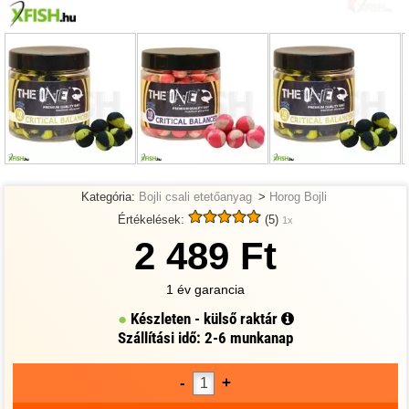
Kategória:
Bojli csali etetőanyag
>
Horog Bojli
Értékelések:
(5)
1x
2 489 Ft
1 év garancia
Készleten - külső raktár
Szállítási idő: 2-6 munkanap
-
+