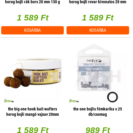
horog bojli rák bors 20 mm 130 g
horog bojli rovar kivonatos 20 mm
130 g
1 589 Ft
1 589 Ft
KOSÁRBA
KOSÁRBA
the big one hook bait wafters
the one bojlis fémkarika s 25
horog bojli mangó vajsav 20mm
db/csomag
150g
1 589 Ft
989 Ft