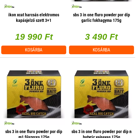
ikon xcat harcsás elektromos
sbs 3 in one fluro powder por díp
kapásjelző szett 3+1
garlic fokhagyma 175g
19 990 Ft
3 490 Ft
KOSÁRBA
KOSÁRBA
sbs 3 in one fluro powder por díp
sbs 3 in one fluro powder por díp n
m1 fűszeres 175g
butyric vajsavas 175g