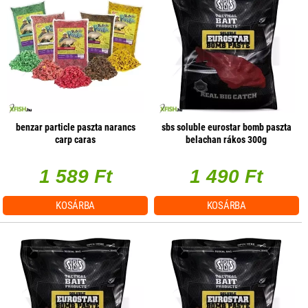
benzar particle paszta narancs
sbs soluble eurostar bomb paszta
carp caras
belachan rákos 300g
1 589 Ft
1 490 Ft
KOSÁRBA
KOSÁRBA