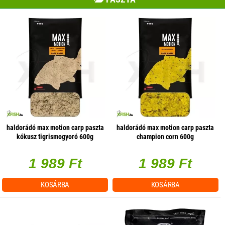
haldorádó max motion carp paszta
haldorádó max motion carp paszta
kókusz tigrismogyoró 600g
champion corn 600g
1 989 Ft
1 989 Ft
KOSÁRBA
KOSÁRBA