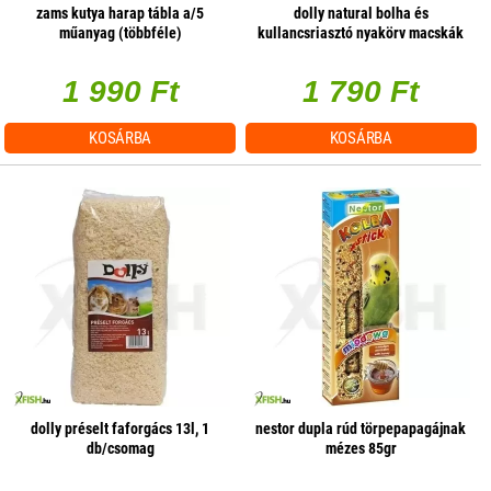
zams kutya harap tábla a/5
dolly natural bolha és
műanyag (többféle)
kullancsriasztó nyakörv macskák
részére kék 43cm
1 990 Ft
1 790 Ft
KOSÁRBA
KOSÁRBA
dolly préselt faforgács 13l, 1
nestor dupla rúd törpepapagájnak
db/csomag
mézes 85gr