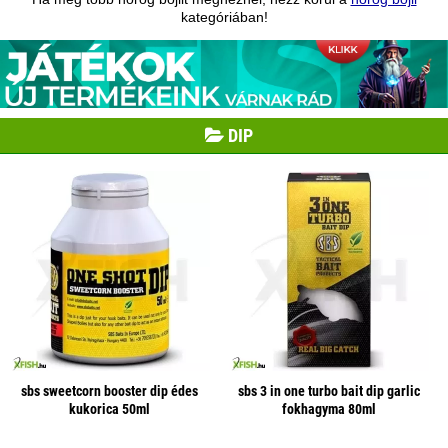
kategóriában!
DIP
sbs sweetcorn booster dip édes
sbs 3 in one turbo bait dip garlic
kukorica 50ml
fokhagyma 80ml