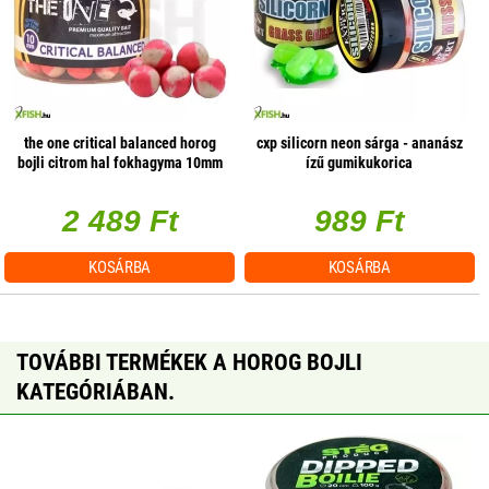
the one critical balanced horog
cxp silicorn neon sárga - ananász
bojli citrom hal fokhagyma 10mm
ízű gumikukorica
50g
2 489 Ft
989 Ft
KOSÁRBA
KOSÁRBA
TOVÁBBI TERMÉKEK A HOROG BOJLI
KATEGÓRIÁBAN.