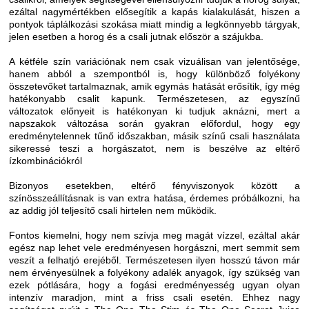
ezáltal nagymértékben elősegítik a kapás kialakulását, hiszen a
pontyok táplálkozási szokása miatt mindig a legkönnyebb tárgyak,
jelen esetben a horog és a csali jutnak először a szájukba.
A kétféle szín variációnak nem csak vizuálisan van jelentősége,
hanem abból a szempontból is, hogy különböző folyékony
összetevőket tartalmaznak, amik egymás hatását erősítik, így még
hatékonyabb csalit kapunk. Természetesen, az egyszínű
változatok előnyeit is hatékonyan ki tudjuk aknázni, mert a
napszakok változása során gyakran előfordul, hogy egy
eredménytelennek tűnő időszakban, másik színű csali használata
sikeressé teszi a horgászatot, nem is beszélve az eltérő
ízkombinációkról
Bizonyos esetekben, eltérő fényviszonyok között a
színösszeállításnak is van extra hatása, érdemes próbálkozni, ha
az addig jól teljesítő csali hirtelen nem működik.
Fontos kiemelni, hogy nem szívja meg magát vízzel, ezáltal akár
egész nap lehet vele eredményesen horgászni, mert semmit sem
veszít a felhatjó erejéből. Természetesen ilyen hosszú távon már
nem érvényesülnek a folyékony adalék anyagok, így szükség van
ezek pótlására, hogy a fogási eredményesség ugyan olyan
intenzív maradjon, mint a friss csali esetén. Ehhez nagy