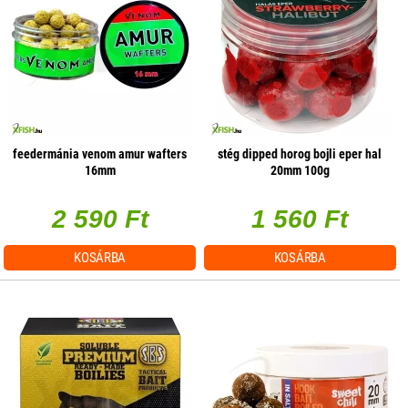
feedermánia venom amur wafters
stég dipped horog bojli eper hal
16mm
20mm 100g
2 590 Ft
1 560 Ft
KOSÁRBA
KOSÁRBA