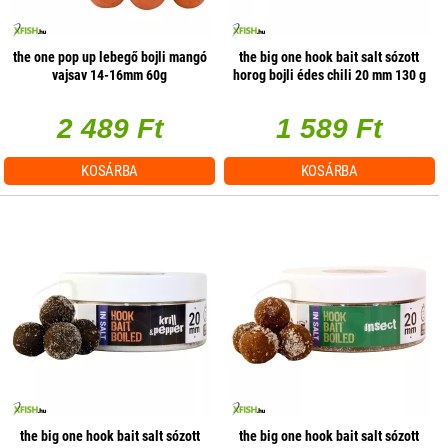
the one pop up lebegő bojli mangó
the big one hook bait salt sózott
vajsav 14-16mm 60g
horog bojli édes chili 20 mm 130 g
2 489 Ft
1 589 Ft
KOSÁRBA
KOSÁRBA
the big one hook bait salt sózott
the big one hook bait salt sózott