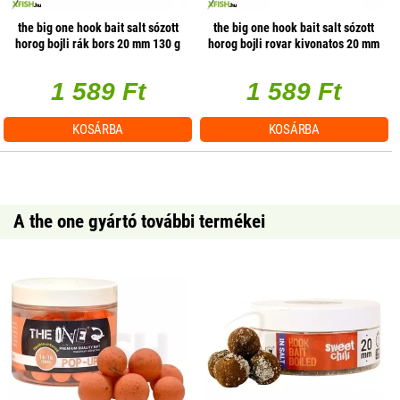
the big one hook bait salt sózott
the big one hook bait salt sózott
horog bojli rák bors 20 mm 130 g
horog bojli rovar kivonatos 20 mm
130 g
1 589 Ft
1 589 Ft
KOSÁRBA
KOSÁRBA
A the one gyártó további termékei