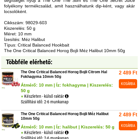
segítséget nyújt a The One The Stim és The One Secret Juice
folyékony termékcsalád, amit használhatunk dip-ként, vagy akár
locsolóként.
Cikkszám: 98029-603
Kiszerelés: 50 g
Méret: 10 mm
Ízesítés: Méz Halibut
Típus: Critical Balanced Hookbait
The One Critical Balanced Horog Bojli Méz Halibut 10mm 50g
Többféle elérhető:
The One Critical Balanced Horog Bojli Citrom Hal
2 489
Ft
Fokhagyma 10mm 50g
KOSÁRBA
Átmérő: 10 mm | Íz: fokhagyma | Kiszerelés:
50 g
Készleten - külső raktár
Szállítási idő: 2-6 munkanap
The One Critical Balanced Horog Bojli Méz Halibut
2 489
Ft
10mm 50g
KOSÁRBA
Átmérő: 10 mm | Íz: halibut | Kiszerelés: 50 g
Készleten - külső raktár
Szállítási idő: 2-6 munkanap