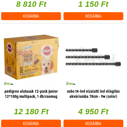
8 810 Ft
1 150 Ft
KOSÁRBA
KOSÁRBA
pedigree alutasak 12-pack junior
sobo t4-led vízalatti led világítás
12*100g multipack, 1 db/csomag
akváriumba 78cm - 9w (color)
12 180 Ft
4 950 Ft
KOSÁRBA
KOSÁRBA