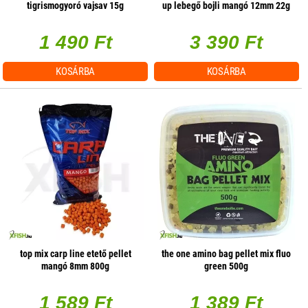
tigrismogyoró vajsav 15g
up lebegő bojli mangó 12mm 22g
1 490 Ft
3 390 Ft
KOSÁRBA
KOSÁRBA
top mix carp line etető pellet
the one amino bag pellet mix fluo
mangó 8mm 800g
green 500g
1 589 Ft
1 389 Ft