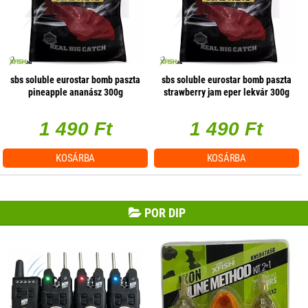
sbs soluble eurostar bomb paszta
sbs soluble eurostar bomb paszta
pineapple ananász 300g
strawberry jam eper lekvár 300g
1 490 Ft
1 490 Ft
KOSÁRBA
KOSÁRBA
POR DIP