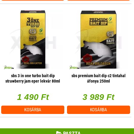
sbs 3 in one turbo bait dip
sbs premium bait dip c2 tintahal
strawberry jam eper lekvár 80ml
áfonya 250ml
1 490 Ft
3 989 Ft
KOSÁRBA
KOSÁRBA
PASZTA