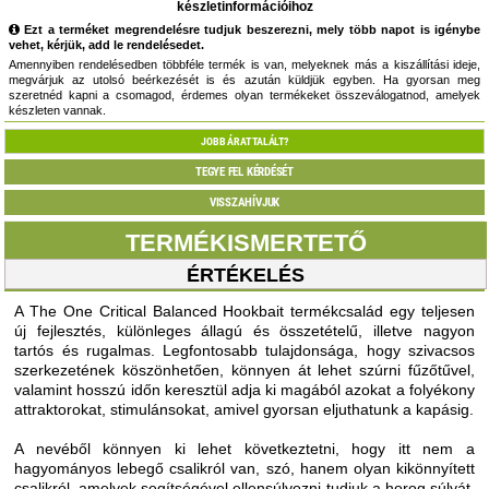
készletinformációihoz
Ezt a terméket megrendelésre tudjuk beszerezni, mely több napot is igénybe
vehet, kérjük, add le rendelésedet.
Amennyiben rendelésedben többféle termék is van, melyeknek más a kiszállítási ideje,
megvárjuk az utolsó beérkezését is és azután küldjük egyben. Ha gyorsan meg
szeretnéd kapni a csomagod, érdemes olyan termékeket összeválogatnod, amelyek
készleten vannak.
JOBB ÁRAT TALÁLT?
TEGYE FEL KÉRDÉSÉT
VISSZAHÍVJUK
TERMÉKISMERTETŐ
ÉRTÉKELÉS
A The One Critical Balanced Hookbait termékcsalád egy teljesen
új fejlesztés, különleges állagú és összetételű, illetve nagyon
tartós és rugalmas. Legfontosabb tulajdonsága, hogy szivacsos
szerkezetének köszönhetően, könnyen át lehet szúrni fűzőtűvel,
valamint hosszú időn keresztül adja ki magából azokat a folyékony
attraktorokat, stimulánsokat, amivel gyorsan eljuthatunk a kapásig.
A nevéből könnyen ki lehet következtetni, hogy itt nem a
hagyományos lebegő csalikról van, szó, hanem olyan kikönnyített
csalikról, amelyek segítségével ellensúlyozni tudjuk a horog súlyát,