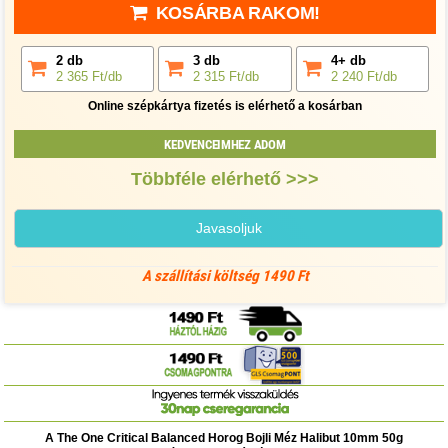
KOSÁRBA RAKOM!
2 db
3 db
4+ db
2 365 Ft/db
2 315 Ft/db
2 240 Ft/db
Online szépkártya fizetés is elérhető a kosárban
KEDVENCEIMHEZ ADOM
Többféle elérhető >>>
Javasoljuk
A szállítási költség 1490 Ft
A The One Critical Balanced Horog Bojli Méz Halibut 10mm 50g