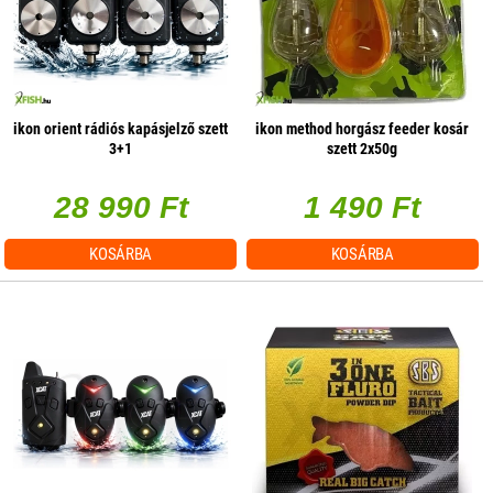
ikon orient rádiós kapásjelző szett
ikon method horgász feeder kosár
3+1
szett 2x50g
28 990 Ft
1 490 Ft
KOSÁRBA
KOSÁRBA