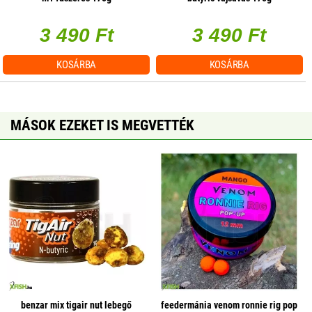
3 490 Ft
3 490 Ft
KOSÁRBA
KOSÁRBA
MÁSOK EZEKET IS MEGVETTÉK
benzar mix tigair nut lebegő
feedermánia venom ronnie rig pop