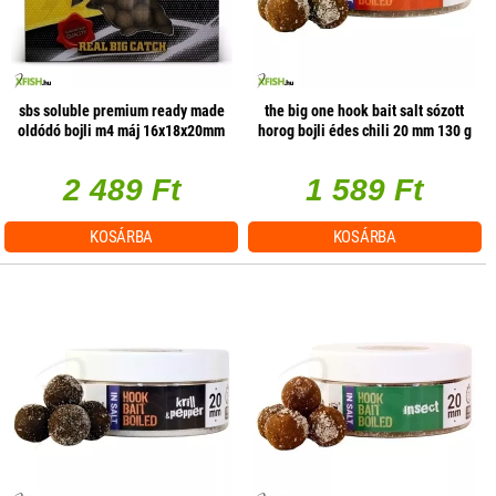
sbs soluble premium ready made
the big one hook bait salt sózott
oldódó bojli m4 máj 16x18x20mm
horog bojli édes chili 20 mm 130 g
250g
2 489 Ft
1 589 Ft
KOSÁRBA
KOSÁRBA