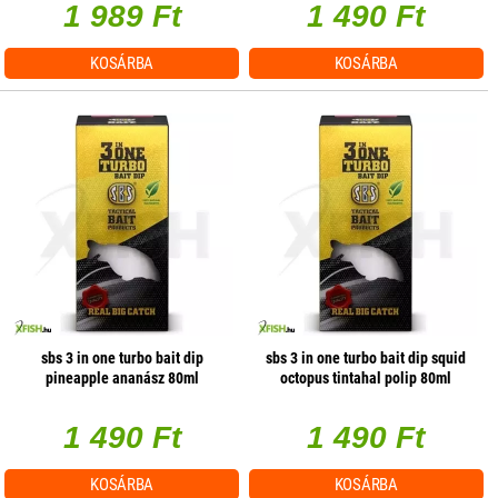
1 989 Ft
1 490 Ft
KOSÁRBA
KOSÁRBA
sbs 3 in one turbo bait dip
sbs 3 in one turbo bait dip squid
pineapple ananász 80ml
octopus tintahal polip 80ml
1 490 Ft
1 490 Ft
KOSÁRBA
KOSÁRBA