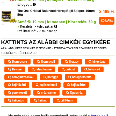
Elfogyott
The One Critical Balanced Horog Bojli Scopex 10mm
2 489
Ft
50g
KOSÁRBA
Átmérő: 10 mm | Íz: scopex | Kiszerelés: 50 g
Készleten - külső raktár
Szállítási idő: 2-6 munkanap
KATTINTS AZ ALÁBBI CIMKÉK EGYIKÉRE
AZ ALÁBBI KERESÉSI KIFEJEZÉSEKRE KATTINTVA TOVÁBBI SZÁMODRA ÉRDEKES
TERMÉKEKET ÉRHETSZ EL:
thermocore
thermacell
therapy
kingstone
flavone
retractorone
critical
balanced
horogkiszedővel
horogga
horogbeforditó
bojlifűzőtű
bojliszeletelő
bojliszárító
peremezett
mézmámor
lépesméz
halibutos
halibut
bill10mm
Ha még több horog bojlit megnéznél, nézz körül a
horog bojli