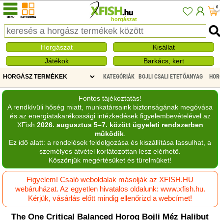
0
horgászat
Horgászat
Kisállat
Játékok
Barkács, kert
KATEGÓRIÁK
BOJLI CSALI ETETŐANYAG
HOR
Fontos tájékoztatás!
A rendkívüli hőség miatt, munkatársaink biztonságának megóvása
és az energiatakarékossági intézkedések figyelembevételével az
XFish
2026. augusztus 5–7. között ügyeleti rendszerben
működik
.
Ez idő alatt: a rendelések feldolgozása és kiszállítása lassulhat, a
személyes átvétel korlátozottan lesz elérhető.
Köszönjük megértésüket és türelmüket!
Figyelem! Csaló weboldalak másolják az XFISH.HU
webáruházat. Az egyetlen hivatalos oldalunk: www.xfish.hu.
Kérjük, vásárlás előtt mindig ellenőrizd a webcímet!
The One Critical Balanced Horog Bojli Méz Halibut