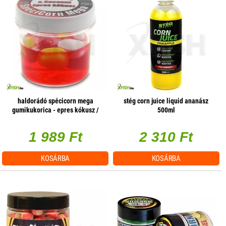
haldorádó spécicorn mega
stég corn juice liquid ananász
gumikukorica - epres kókusz /
500ml
strawberry & coconut 8 szem /
tégely
1 989 Ft
2 310 Ft
KOSÁRBA
KOSÁRBA