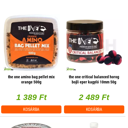
the one amino bag pellet mix
the one critical balanced horog
orange 500g
bojli eper kagyló 10mm 50g
1 389 Ft
2 489 Ft
KOSÁRBA
KOSÁRBA