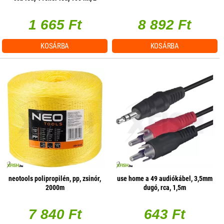
üzemmód, mágneses
1 665 Ft
8 892 Ft
KOSÁRBA
KOSÁRBA
neotools polipropilén, pp, zsinór,
use home a 49 audiókábel, 3,5mm
2000m
dugó, rca, 1,5m
7 840 Ft
643 Ft