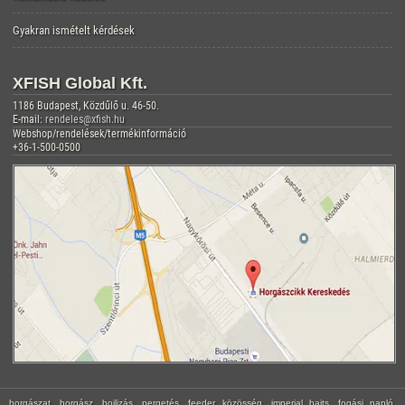
Gyakran ismételt kérdések
XFISH Global Kft.
1186 Budapest, Közdűlő u. 46-50.
E-mail:
rendeles@xfish.hu
Webshop/rendelések/termékinformáció
+36-1-500-0500
horgászat, horgász, bojlizás, pergetés, feeder, közösség, imperial baits, fogási napló,