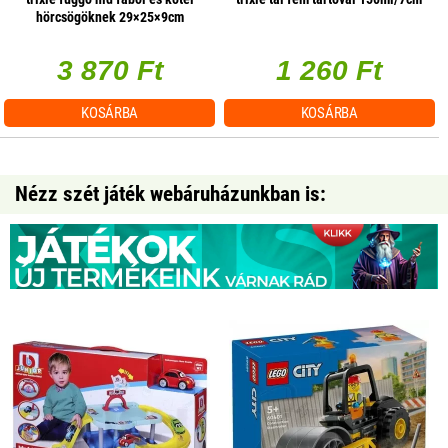
hörcsögöknek 29×25×9cm
3 870 Ft
1 260 Ft
KOSÁRBA
KOSÁRBA
Nézz szét játék webáruházunkban is: