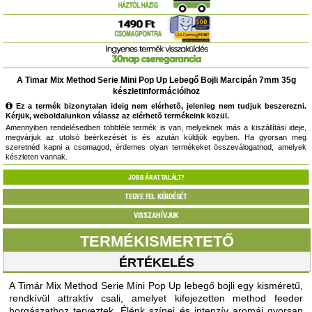
A Timar Mix Method Serie Mini Pop Up Lebegő Bojli Marcipán 7mm 35g
készletinformációihoz
Ez a termék bizonytalan ideig nem elérhetõ, jelenleg nem tudjuk beszerezni.
Kérjük, weboldalunkon válassz az elérhetõ termékeink közül.
Amennyiben rendelésedben többféle termék is van, melyeknek más a kiszállítási ideje,
megvárjuk az utolsó beérkezését is és azután küldjük egyben. Ha gyorsan meg
szeretnéd kapni a csomagod, érdemes olyan termékeket összeválogatnod, amelyek
készleten vannak.
JOBB ÁRAT TALÁLT?
TEGYE FEL KÉRDÉSÉT
VISSZAHÍVJUK
TERMÉKISMERTETŐ
ÉRTÉKELÉS
A Timár Mix Method Serie Mini Pop Up lebegő bojli egy kisméretű,
rendkívül attraktív csali, amelyet kifejezetten method feeder
horgászathoz terveztek. Élénk színei és intenzív aromái gyorsan