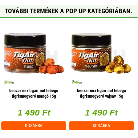
TOVÁBBI TERMÉKEK A POP UP KATEGÓRIÁBAN.
benzar mix tigair nut lebegő
benzar mix tigair nut lebegő
tigrismogyoró mangó 15g
tigrismogyoró vajsav 15g
1 490 Ft
1 490 Ft
KOSÁRBA
KOSÁRBA