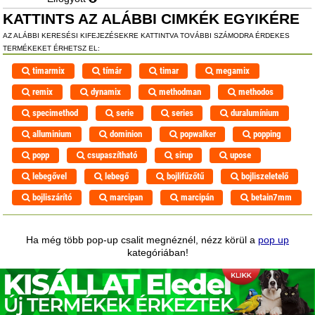
KATTINTS AZ ALÁBBI CIMKÉK EGYIKÉRE
AZ ALÁBBI KERESÉSI KIFEJEZÉSEKRE KATTINTVA TOVÁBBI SZÁMODRA ÉRDEKES
TERMÉKEKET ÉRHETSZ EL:
timarmix
tímár
timar
megamix
remix
dynamix
methodman
methodos
specimethod
serie
series
duralumínium
alluminium
dominion
popwalker
popping
popp
csupaszítható
sirup
upose
lebegővel
lebegő
bojlifűzőtű
bojliszeletelő
bojliszárító
marcipan
marcipán
betain7mm
Ha még több pop-up csalit megnéznél, nézz körül a
pop up
kategóriában!