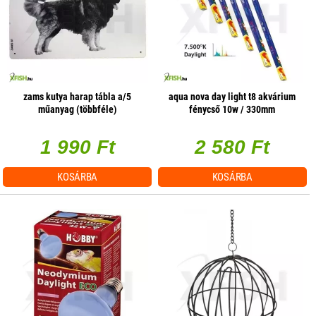
zams kutya harap tábla a/5
aqua nova day light t8 akvárium
műanyag (többféle)
fénycső 10w / 330mm
1 990 Ft
2 580 Ft
KOSÁRBA
KOSÁRBA