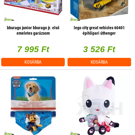
bburago junior bburago jr. első
lego city great vehicles 60401
emeletes garázsom
építőipari úthenger
7 995 Ft
3 526 Ft
KOSÁRBA
KOSÁRBA