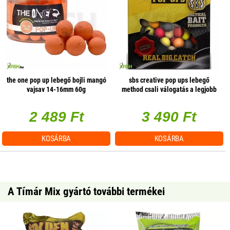
the one pop up lebegő bojli mangó
sbs creative pop ups lebegő
vajsav 14-16mm 60g
method csali válogatás a legjobb
ízek 14mm 20g
2 489 Ft
3 490 Ft
KOSÁRBA
KOSÁRBA
A Tímár Mix gyártó további termékei