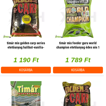
timár mix golden carp series
timár mix feeder guru world
etetőanyag halibut-vanilia-
champion etetőanyag édes sós 1
tigrismogyoró 1kg (182674)
kg
1 190 Ft
1 789 Ft
KOSÁRBA
KOSÁRBA