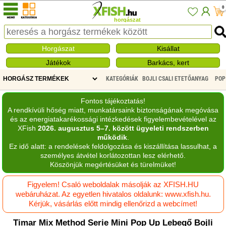
0
horgászat
Horgászat
Kisállat
Játékok
Barkács, kert
KATEGÓRIÁK
BOJLI CSALI ETETŐANYAG
POP
Fontos tájékoztatás!
A rendkívüli hőség miatt, munkatársaink biztonságának megóvása
és az energiatakarékossági intézkedések figyelembevételével az
XFish
2026. augusztus 5–7. között ügyeleti rendszerben
működik
.
Ez idő alatt: a rendelések feldolgozása és kiszállítása lassulhat, a
személyes átvétel korlátozottan lesz elérhető.
Köszönjük megértésüket és türelmüket!
Figyelem! Csaló weboldalak másolják az XFISH.HU
webáruházat. Az egyetlen hivatalos oldalunk: www.xfish.hu.
Kérjük, vásárlás előtt mindig ellenőrizd a webcímet!
Timar Mix Method Serie Mini Pop Up Lebegő Bojli