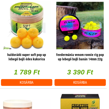
haldorádó super soft pop up
feedermánia venom ronnie rig pop
lebegő bojli édes kukorica
up lebegő bojli banán 14mm 22g
20db/doboz
1 789 Ft
3 390 Ft
KOSÁRBA
KOSÁRBA