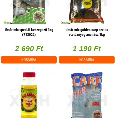
tímár mix speciál keszegező 3kg
timár mix golden carp series
(713022)
etetőanyag ananász 1kg
2 690 Ft
1 190 Ft
KOSÁRBA
KOSÁRBA