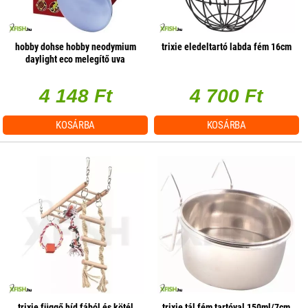
hobby dohse hobby neodymium
trixie eledeltartó labda fém 16cm
daylight eco melegítő uva
terrárium izzó - 42w e27
4 148 Ft
4 700 Ft
KOSÁRBA
KOSÁRBA
trixie függő híd fából és kötél
trixie tál fém tartóval 150ml/7cm