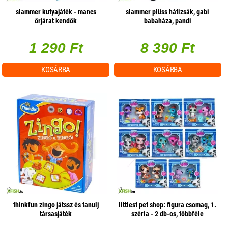
slammer kutyajáték - mancs
slammer plüss hátizsák, gabi
őrjárat kendők
babaháza, pandi
1 290 Ft
8 390 Ft
KOSÁRBA
KOSÁRBA
thinkfun zingo játssz és tanulj
littlest pet shop: figura csomag, 1.
társasjáték
széria - 2 db-os, többféle