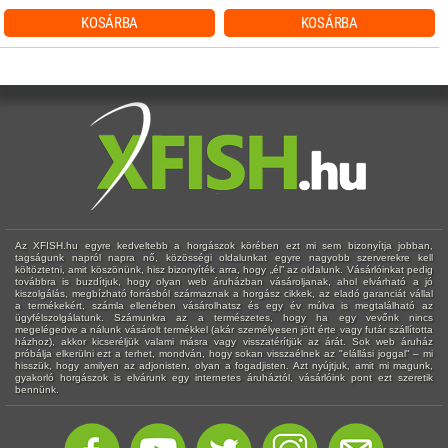
KOSÁRBA
KOSÁRBA
Az XFISH.hu egyre kedveltebb a horgászok körében ezt mi sem bizonyítja jobban,
tagságunk napról napra nő, közösségi oldalunkat egyre nagyobb szerverekre kell
költöztetni, amit köszönünk, hisz bizonyíték arra, hogy „él” az oldalunk. Vásárlóinkat pedig
továbbra is buzdítjuk, hogy olyan web áruházban vásároljanak, ahol elvárható a jó
kiszolgálás, megbízható forrásból származnak a horgász cikkek, az eladó garanciát vállal
a termékekért, számla ellenében vásárolhatsz és egy év múlva is megtalálható az
ügyfélszolgálatunk. Számunkra az a természetes, hogy ha egy vevőnk nincs
megelégedve a nálunk vásárolt termékkel (akár személyesen jött érte vagy futár szállította
házhoz), akkor kicseréljük valami másra vagy visszatérítjük az árát. Sok web áruház
próbálja elkerülni ezt a terhet, mondván, hogy sokan visszaélnek az "elállási joggal" – mi
hisszük, hogy amilyen az adjonisten, olyan a fogadjisten. Azt nyújtjuk, amit mi magunk,
gyakorló horgászok is elvárunk egy internetes áruháztól, vásárlóink pont ezt szeretik
bennünk.