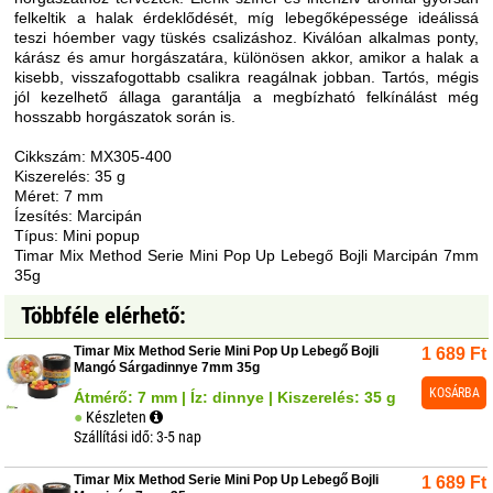
felkeltik a halak érdeklődését, míg lebegőképessége ideálissá
teszi hóember vagy tüskés csalizáshoz. Kiválóan alkalmas ponty,
kárász és amur horgászatára, különösen akkor, amikor a halak a
kisebb, visszafogottabb csalikra reagálnak jobban. Tartós, mégis
jól kezelhető állaga garantálja a megbízható felkínálást még
hosszabb horgászatok során is.
Cikkszám: MX305-400
Kiszerelés: 35 g
Méret: 7 mm
Ízesítés: Marcipán
Típus: Mini popup
Timar Mix Method Serie Mini Pop Up Lebegő Bojli Marcipán 7mm
35g
Többféle elérhető:
Timar Mix Method Serie Mini Pop Up Lebegő Bojli
1 689
Ft
Mangó Sárgadinnye 7mm 35g
KOSÁRBA
Átmérő: 7 mm | Íz: dinnye | Kiszerelés: 35 g
Készleten
Szállítási idő: 3-5 nap
Timar Mix Method Serie Mini Pop Up Lebegő Bojli
1 689
Ft