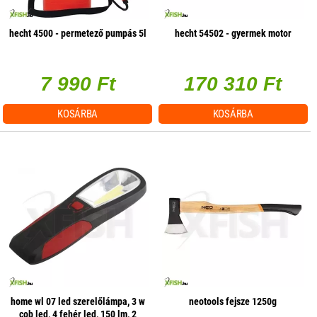
hecht 4500 - permetező pumpás 5l
hecht 54502 - gyermek motor
7 990 Ft
170 310 Ft
KOSÁRBA
KOSÁRBA
home wl 07 led szerelőlámpa, 3 w
neotools fejsze 1250g
cob led, 4 fehér led, 150 lm, 2