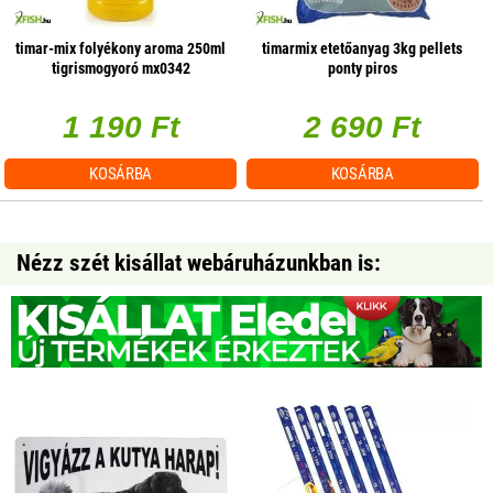
timar-mix folyékony aroma 250ml
timarmix etetőanyag 3kg pellets
tigrismogyoró mx0342
ponty piros
1 190 Ft
2 690 Ft
KOSÁRBA
KOSÁRBA
Nézz szét kisállat webáruházunkban is: