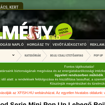
ÁCS, KERT
OGÁSI NAPLÓ
HORGÁSZ TV
VEVŐTÁJÉKOZTATÓ
REKLAM
KATEGÓRIÁK
BOJLI CSALI ETETŐANYAG
POP UP
Fontos tájékoztatás!
katársaink biztonságának megóvása és az energiatakarékossági intézk
ügyeleti rendszerben működik
.
 idő alatt: a rendelések feldolgozása és kiszállítása lassulhat, a személ
Köszönjük megértésüket és türelmük
solják az XFISH.HU webáruházat. Az egyetlen hivatalos oldalunk: ww
od Serie Mini Pop Up Lebegő Bo