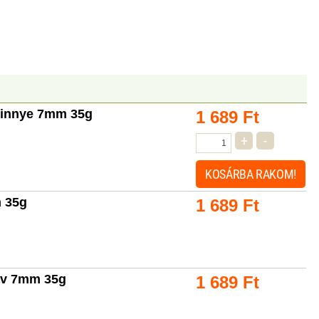
dinnye 7mm 35g
1 689
Ft
+
-
KOSÁRBA
RAKOM!
m 35g
1 689
Ft
sav 7mm 35g
1 689
Ft