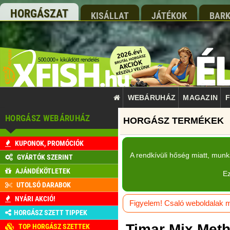
HORGÁSZAT
KISÁLLAT
JÁTÉKOK
BARK
WEBÁRUHÁZ
MAGAZIN
F
HORGÁSZ WEBÁRUHÁZ
KUPONOK, PROMÓCIÓK
A rendkívüli hőség miatt, mun
GYÁRTÓK SZERINT
AJÁNDÉKÖTLETEK
Ez
UTOLSÓ DARABOK
NYÁRI AKCIÓ!
Figyelem! Csaló weboldalak má
HORGÁSZ SZETT TIPPEK
Timar Mix Meth
TOP HORGÁSZ SZETTEK