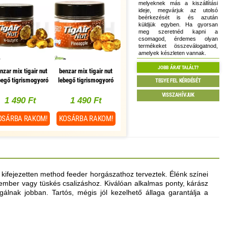
melyeknek más a kiszállítási
ideje, megvárjuk az utolsó
beérkezését is és azután
küldjük egyben. Ha gyorsan
meg szeretnéd kapni a
csomagod, érdemes olyan
termékeket összeválogatnod,
amelyek készleten vannak.
JOBB ÁRAT TALÁLT?
nzar mix tigair nut
benzar mix tigair nut
begő tigrismogyoró
lebegő tigrismogyoró
TEGYE FEL KÉRDÉSÉT
vajsav 15g
ananász 15g
VISSZAHÍVJUK
1 490 Ft
1 490 Ft
OSÁRBA
RAKOM!
KOSÁRBA
RAKOM!
t kifejezetten method feeder horgászathoz terveztek. Élénk színei
óember vagy tüskés csalizáshoz. Kiválóan alkalmas ponty, kárász
álnak jobban. Tartós, mégis jól kezelhető állaga garantálja a