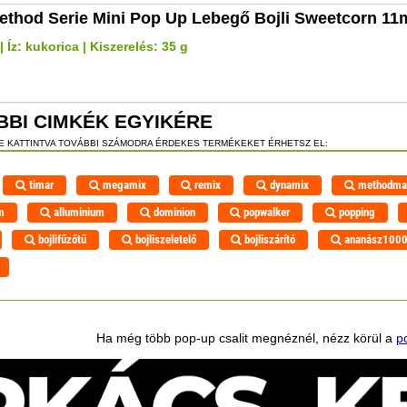
ethod Serie Mini Pop Up Lebegő Bojli Sweetcorn 1
 Íz: kukorica | Kiszerelés: 35 g
BBI CIMKÉK EGYIKÉRE
RE KATTINTVA TOVÁBBI SZÁMODRA ÉRDEKES TERMÉKEKET ÉRHETSZ EL:
timar
megamix
remix
dynamix
methodma
m
alluminium
dominion
popwalker
popping
bojlifűzőtű
bojliszeletelő
bojliszárító
ananász100
Ha még több pop-up csalit megnéznél, nézz körül a
p