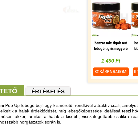
benzar mix tigair nut
be
lebegő tigrismogyoró
le
mangó 15g
1 490 Ft
KOSÁRBA
RAKOM!
K
TETŐ
ÉRTÉKELÉS
i Pop Up lebegő bojli egy kisméretű, rendkívül attraktív csali, amelye
felkeltik a halak érdeklődését, míg lebegőképessége ideálissá teszi h
nösen akkor, amikor a halak a kisebb, visszafogottabb csalikra reag
hosszabb horgászatok során is.