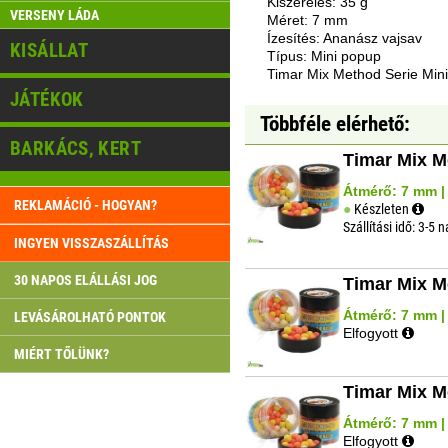
Kiszerelés: 35 g
VERSENY LÁDA
Méret: 7 mm
Ízesítés: Ananász vajsav
KISÁLLAT
Típus: Mini popup
Timar Mix Method Serie Min
JÁTÉKOK
Többféle elérhető:
BARKÁCS, KERT
Timar Mix M
Átmérő: 7 mm | 
REKLAMÁCIÓ - HOGYAN?
Készleten
Szállítási idő: 3-5 
INGYEN VISSZASZÁLLÍTÁS
30 NAPOS ELÁLLÁSI JOG
Timar Mix M
Átmérő: 7 mm | 
LEVÁSÁROLHATÓ PONTOK
Elfogyott
MIÉRT TŐLÜNK?
Timar Mix M
Átmérő: 7 mm | 
Elfogyott