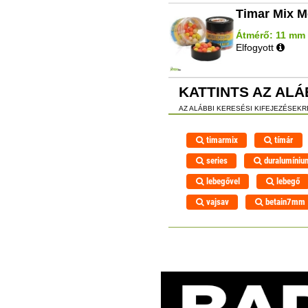
Timar Mix M
Átmérő: 11 mm |
Elfogyott
KATTINTS AZ ALÁ
AZ ALÁBBI KERESÉSI KIFEJEZÉSEK
timarmix
tímár
series
duralumíniu
lebegővel
lebegő
vajsav
betain7mm