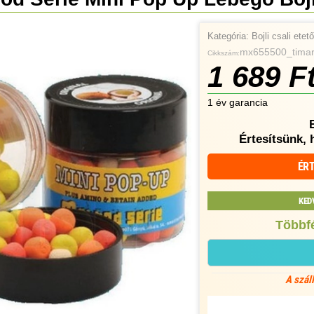
Kategória:
Bojli csali ete
mx655500_tima
Cikkszám:
1 689 F
1 év garancia
Értesítsünk, 
ÉRT
KED
Többfé
A szál