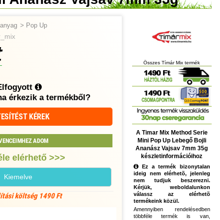
tőanyag
>
Pop Up
r_mix
t
Összes Tímár Mix termék
Elfogyott
ha érkezik a termékből?
ESÍTÉST KÉREK
A Timar Mix Method Serie
Mini Pop Up Lebegő Bojli
VENCEIMHEZ ADOM
Ananász Vajsav 7mm 35g
készletinformációihoz
le elérhető >>>
Ez a termék bizonytalan
ideig nem elérhetõ, jelenleg
Kiemelve
nem tudjuk beszerezni.
Kérjük, weboldalunkon
válassz az elérhetõ
lítási költség 1490 Ft
termékeink közül.
Amennyiben rendelésedben
többféle termék is van,