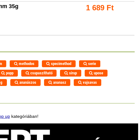
1mm 35g
1 689
Ft
n
methodos
specimethod
serie
popp
csupaszítható
sirup
upose
0g
ananászos
ananasz
vajsavas
op up
kategóriában!