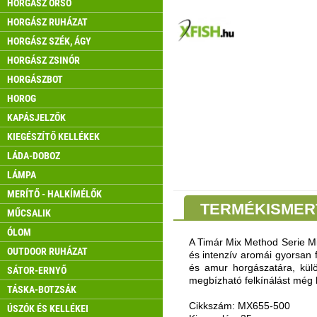
HORGÁSZ ORSÓ
HORGÁSZ RUHÁZAT
HORGÁSZ SZÉK, ÁGY
HORGÁSZ ZSINÓR
HORGÁSZBOT
HOROG
KAPÁSJELZŐK
KIEGÉSZÍTŐ KELLÉKEK
LÁDA-DOBOZ
LÁMPA
MERÍTŐ - HALKÍMÉLŐK
TERMÉKISMER
MŰCSALIK
ÓLOM
A Timár Mix Method Serie Min
OUTDOOR RUHÁZAT
és intenzív aromái gyorsan 
és amur horgászatára, külö
SÁTOR-ERNYŐ
megbízható felkínálást még 
TÁSKA-BOTZSÁK
Cikkszám: MX655-500
ÚSZÓK ÉS KELLÉKEI