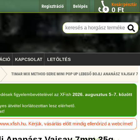
Kosár/pénztár
Regisztráció
Belépés
0
Ft
0
ÁCIÓ
KAPCSOLAT
LETÖLTÉS
TIMAR MIX METHOD SERIE MINI POP UP LEBEGŐ BOJLI ANANÁSZ VAJSAV 
edések figyelembevételével az XFish
2026. augusztus 5–7. között
yes átvétel korlátozottan lesz elérhető.
et!
w.xfish.hu. Kérjük, vásárlás előtt mindig ellenőrizd a webcímet!
jli Ananász Vajsav 7mm 35g