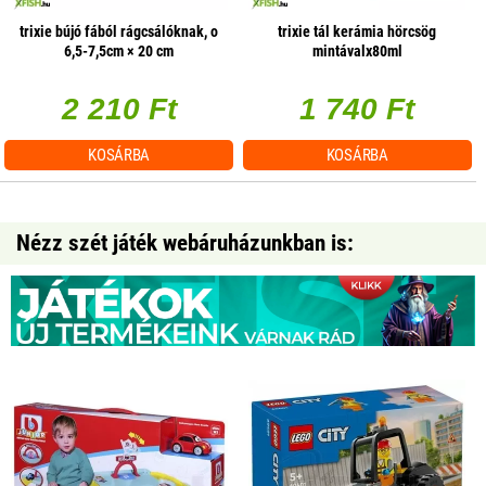
trixie bújó fából rágcsálóknak, o
trixie tál kerámia hörcsög
6,5-7,5cm × 20 cm
mintávalx80ml
2 210 Ft
1 740 Ft
KOSÁRBA
KOSÁRBA
Nézz szét játék webáruházunkban is: