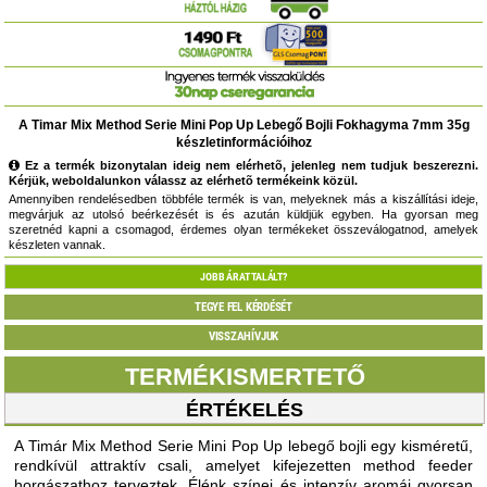
A Timar Mix Method Serie Mini Pop Up Lebegő Bojli Fokhagyma 7mm 35g
készletinformációihoz
Ez a termék bizonytalan ideig nem elérhetõ, jelenleg nem tudjuk beszerezni.
Kérjük, weboldalunkon válassz az elérhetõ termékeink közül.
Amennyiben rendelésedben többféle termék is van, melyeknek más a kiszállítási ideje,
megvárjuk az utolsó beérkezését is és azután küldjük egyben. Ha gyorsan meg
szeretnéd kapni a csomagod, érdemes olyan termékeket összeválogatnod, amelyek
készleten vannak.
JOBB ÁRAT TALÁLT?
TEGYE FEL KÉRDÉSÉT
VISSZAHÍVJUK
TERMÉKISMERTETŐ
ÉRTÉKELÉS
A Timár Mix Method Serie Mini Pop Up lebegő bojli egy kisméretű,
rendkívül attraktív csali, amelyet kifejezetten method feeder
horgászathoz terveztek. Élénk színei és intenzív aromái gyorsan