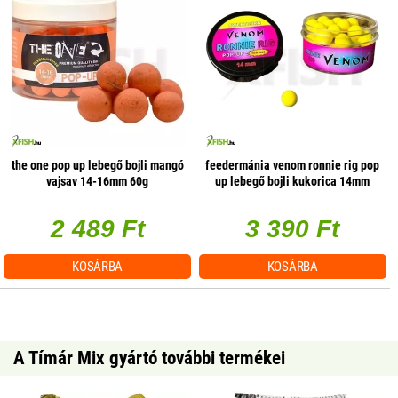
the one pop up lebegő bojli mangó
feedermánia venom ronnie rig pop
vajsav 14-16mm 60g
up lebegő bojli kukorica 14mm
22g
2 489 Ft
3 390 Ft
KOSÁRBA
KOSÁRBA
A Tímár Mix gyártó további termékei