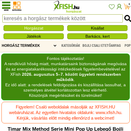
0
horgászat
Horgászat
Kisállat
Játékok
Barkács, kert
KATEGÓRIÁK
BOJLI CSALI ETETŐANYAG
POP
Fontos tájékoztatás!
A rendkívüli hőség miatt, munkatársaink biztonságának megóvása
és az energiatakarékossági intézkedések figyelembevételével az
XFish
2026. augusztus 5–7. között ügyeleti rendszerben
működik
.
Ez idő alatt: a rendelések feldolgozása és kiszállítása lassulhat, a
személyes átvétel korlátozottan lesz elérhető.
Köszönjük megértésüket és türelmüket!
Figyelem! Csaló weboldalak másolják az XFISH.HU
webáruházat. Az egyetlen hivatalos oldalunk: www.xfish.hu.
Kérjük, vásárlás előtt mindig ellenőrizd a webcímet!
Timar Mix Method Serie Mini Pop Up Lebegő Bojli