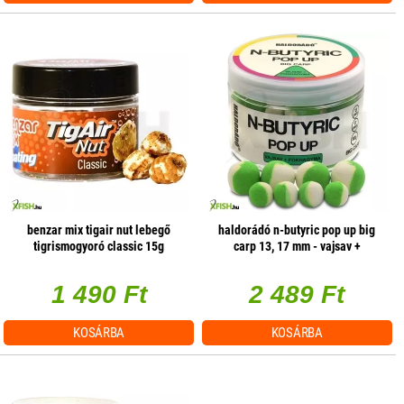
benzar mix tigair nut lebegő
haldorádó n-butyric pop up big
tigrismogyoró classic 15g
carp 13, 17 mm - vajsav +
fokhagyma
1 490 Ft
2 489 Ft
KOSÁRBA
KOSÁRBA