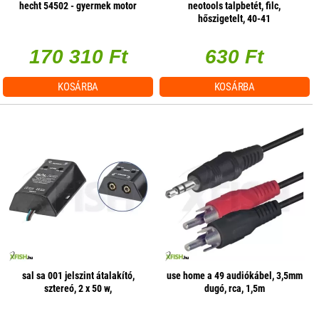
hecht 54502 - gyermek motor
neotools talpbetét, filc,
hőszigetelt, 40-41
170 310 Ft
630 Ft
KOSÁRBA
KOSÁRBA
sal sa 001 jelszint átalakító,
use home a 49 audiókábel, 3,5mm
sztereó, 2 x 50 w,
dugó, rca, 1,5m
hangerőszabályzás csatornánként