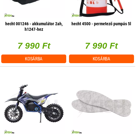
hecht 001246 - akkumulátor 2ah,
hecht 4500 - permetező pumpás 5l
h1247-hez
7 990 Ft
7 990 Ft
KOSÁRBA
KOSÁRBA