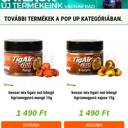
TOVÁBBI TERMÉKEK A POP UP KATEGÓRIÁBAN.
benzar mix tigair nut lebegő
benzar mix tigair nut lebegő
tigrismogyoró mangó 15g
tigrismogyoró vajsav 15g
1 490 Ft
1 490 Ft
KOSÁRBA
KOSÁRBA