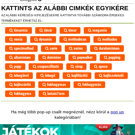
KATTINTS AZ ALÁBBI CIMKÉK EGYIKÉRE
AZ ALÁBBI KERESÉSI KIFEJEZÉSEKRE KATTINTVA TOVÁBBI SZÁMODRA ÉRDEKES
TERMÉKEKET ÉRHETSZ EL:
timarmix
tímár
timar
megamix
remix
dynamix
methodman
methodos
specimethod
serie
series
duralumínium
alluminium
dominion
popwalker
popping
popp
csupaszítható
sirup
upose
lebegővel
lebegő
bojlifűzőtű
bojliszeletelő
bojliszárító
fokhagymas
fokhagymás
fokhagyma
betain7mm
Ha még több pop-up csalit megnéznél, nézz körül a
pop up
kategóriában!