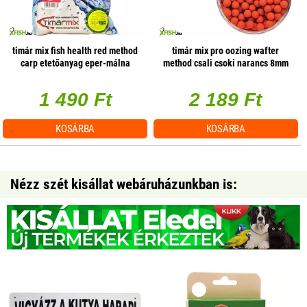
timár mix fish health red method
timár mix pro oozing wafter
carp etetőanyag eper-málna
method csali csoki narancs 8mm
1000g
25g
1 490 Ft
2 189 Ft
KOSÁRBA
KOSÁRBA
Nézz szét kisállat webáruházunkban is: