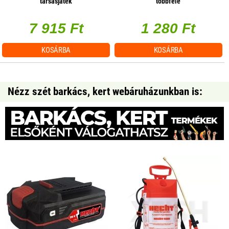
társasjáték
többféle
7 915 Ft
1 280 Ft
KOSÁRBA
KOSÁRBA
Nézz szét barkács, kert webáruházunkban is: