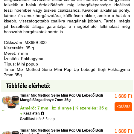
felkeltik a halak érdeklődését, míg lebegőképessége ideálissá
teszi hóember vagy tüskés csalizáshoz. Kiválóan alkalmas ponty,
kárász és amur horgászatára, különösen akkor, amikor a halak a
kisebb, visszafogottabb csalikra reagálnak jobban. Tartós, mégis
jól kezelhető állaga garantálja a megbízható felkínálást még
hosszabb horgászatok során is.
Cikkszám: MX659-300
Kiszerelés: 35 g
Méret: 7 mm
Ízesítés: Fokhagyma
Típus: Mini popup
Timar Mix Method Serie Mini Pop Up Lebegő Bojli Fokhagyma
7mm 35g
Többféle elérhető:
Timar Mix Method Serie Mini Pop Up Lebegő Bojli
1 689
Ft
Mangó Sárgadinnye 7mm 35g
KOSÁRBA
Átmérő: 7 mm | Íz: dinnye | Kiszerelés: 35 g
Készleten
Szállítási idő: 3-5 nap
Timar Mix Method Serie Mini Pop Up Lebegő Bojli
1 689
Ft