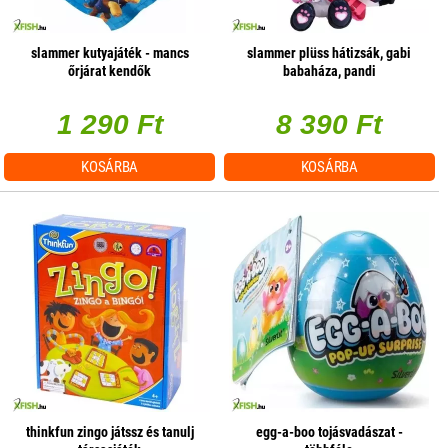
slammer kutyajáték - mancs
slammer plüss hátizsák, gabi
őrjárat kendők
babaháza, pandi
1 290 Ft
8 390 Ft
KOSÁRBA
KOSÁRBA
thinkfun zingo játssz és tanulj
egg-a-boo tojásvadászat -