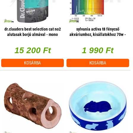
dr.clauders best selection cat no2
sylvania activa t8 fénycső
alutasak borjú almával - mono
akváriumhoz, kisállatokhoz 70w -
protein 85g 1 db/csomag
1800mm
15 200 Ft
1 990 Ft
KOSÁRBA
KOSÁRBA