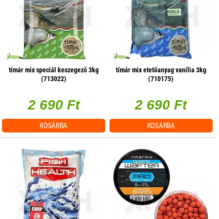
tímár mix speciál keszegező 3kg
tímár mix etetőanyag vanília 3kg
(713022)
(710175)
2 690 Ft
2 690 Ft
KOSÁRBA
KOSÁRBA