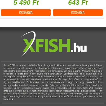
5 490 Ft
643 Ft
KOSÁRBA
KOSÁRBA
Az XFISH.hu egyre kedveltebb a horgászok körében ezt mi sem bizonyítja jobban,
tagságunk napról napra nő, közösségi oldalunkat egyre nagyobb szerverekre kell
költöztetni, amit köszönünk, hisz bizonyíték arra, hogy „él” az oldalunk. Vásárlóinkat pedig
továbbra is buzdítjuk, hogy olyan web áruházban vásároljanak, ahol elvárható a jó
kiszolgálás, megbízható forrásból származnak a horgász cikkek, az eladó garanciát vállal
a termékekért, számla ellenében vásárolhatsz és egy év múlva is megtalálható az
ügyfélszolgálatunk. Számunkra az a természetes, hogy ha egy vevőnk nincs
megelégedve a nálunk vásárolt termékkel (akár személyesen jött érte vagy futár szállította
házhoz), akkor kicseréljük valami másra vagy visszatérítjük az árát. Sok web áruház
próbálja elkerülni ezt a terhet, mondván, hogy sokan visszaélnek az "elállási joggal" – mi
hisszük, hogy amilyen az adjonisten, olyan a fogadjisten. Azt nyújtjuk, amit mi magunk,
gyakorló horgászok is elvárunk egy internetes áruháztól, vásárlóink pont ezt szeretik
bennünk.