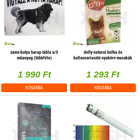
zams kutya harap tábla a/5
dolly natural bolha és
műanyag (többféle)
kullancsriasztó nyakörv macskák
részére fehér 43cm
1 990 Ft
1 293 Ft
KOSÁRBA
KOSÁRBA