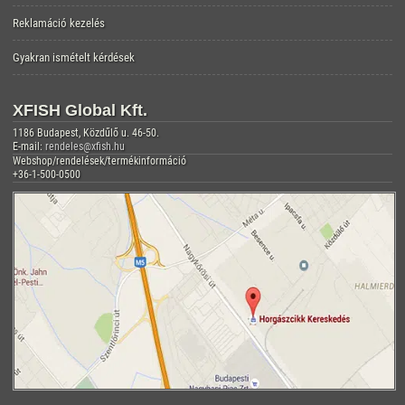
Reklamáció kezelés
Gyakran ismételt kérdések
XFISH Global Kft.
1186 Budapest, Közdűlő u. 46-50.
E-mail:
rendeles@xfish.hu
Webshop/rendelések/termékinformáció
+36-1-500-0500