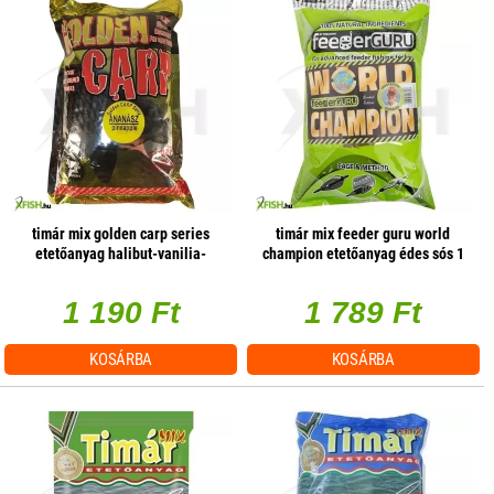
timár mix golden carp series
timár mix feeder guru world
etetőanyag halibut-vanilia-
champion etetőanyag édes sós 1
tigrismogyoró 1kg (182674)
kg
1 190 Ft
1 789 Ft
KOSÁRBA
KOSÁRBA