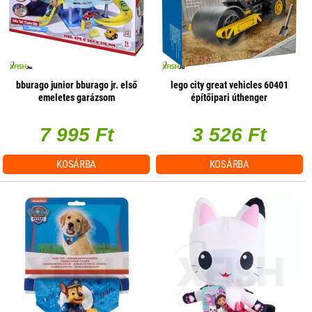
bburago junior bburago jr. első
lego city great vehicles 60401
emeletes garázsom
építőipari úthenger
7 995 Ft
3 526 Ft
KOSÁRBA
KOSÁRBA