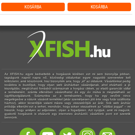
KOSÁRBA
KOSÁRBA
Az XFISH.hu egyre kedveltebb a horgászok körében ezt mi sem bizonyítja jobban,
tagságunk napról napra nő, közösségi oldalunkat egyre nagyobb szerverekre kell
költöztetni, amit köszönünk, hisz bizonyíték arra, hogy „él” az oldalunk. Vásárlóinkat pedig
továbbra is buzdítjuk, hogy olyan web áruházban vásároljanak, ahol elvárható a jó
kiszolgálás, megbízható forrásból származnak a horgász cikkek, az eladó garanciát vállal
a termékekért, számla ellenében vásárolhatsz és egy év múlva is megtalálható az
ügyfélszolgálatunk. Számunkra az a természetes, hogy ha egy vevőnk nincs
megelégedve a nálunk vásárolt termékkel (akár személyesen jött érte vagy futár szállította
házhoz), akkor kicseréljük valami másra vagy visszatérítjük az árát. Sok web áruház
próbálja elkerülni ezt a terhet, mondván, hogy sokan visszaélnek az "elállási joggal" – mi
hisszük, hogy amilyen az adjonisten, olyan a fogadjisten. Azt nyújtjuk, amit mi magunk,
gyakorló horgászok is elvárunk egy internetes áruháztól, vásárlóink pont ezt szeretik
bennünk.