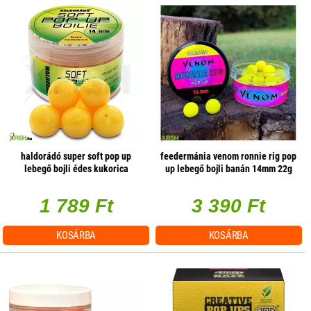
haldorádó super soft pop up
feedermánia venom ronnie rig pop
lebegő bojli édes kukorica
up lebegő bojli banán 14mm 22g
20db/doboz
1 789 Ft
3 390 Ft
KOSÁRBA
KOSÁRBA