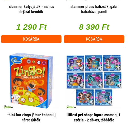
slammer kutyajáték - mancs
slammer plüss hátizsák, gabi
őrjárat kendők
babaháza, pandi
1 290 Ft
8 390 Ft
KOSÁRBA
KOSÁRBA
thinkfun zingo játssz és tanulj
littlest pet shop: figura csomag, 1.
társasjáték
széria - 2 db-os, többféle