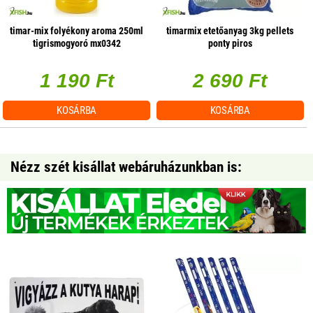
timar-mix folyékony aroma 250ml
timarmix etetőanyag 3kg pellets
tigrismogyoró mx0342
ponty piros
1 190 Ft
2 690 Ft
KOSÁRBA
KOSÁRBA
Nézz szét kisállat webáruházunkban is: