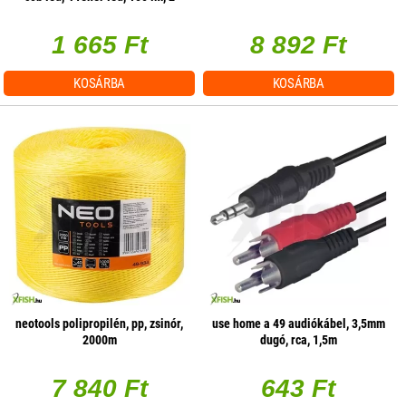
üzemmód, mágneses
1 665 Ft
8 892 Ft
KOSÁRBA
KOSÁRBA
neotools polipropilén, pp, zsinór,
use home a 49 audiókábel, 3,5mm
2000m
dugó, rca, 1,5m
7 840 Ft
643 Ft