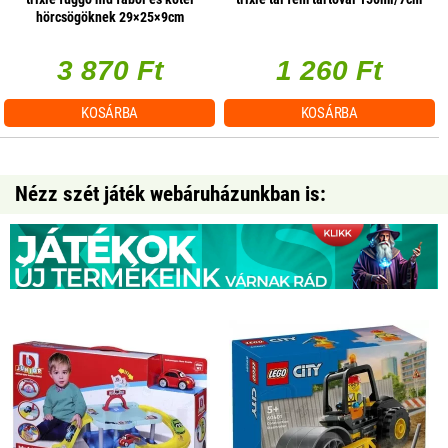
hörcsögöknek 29×25×9cm
3 870 Ft
1 260 Ft
KOSÁRBA
KOSÁRBA
Nézz szét játék webáruházunkban is: