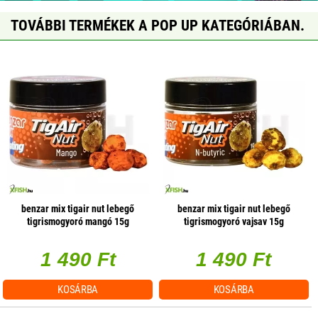
TOVÁBBI TERMÉKEK A POP UP KATEGÓRIÁBAN.
benzar mix tigair nut lebegő
benzar mix tigair nut lebegő
tigrismogyoró mangó 15g
tigrismogyoró vajsav 15g
1 490 Ft
1 490 Ft
KOSÁRBA
KOSÁRBA