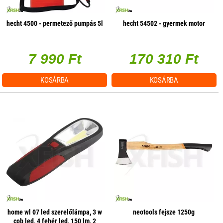
hecht 4500 - permetező pumpás 5l
hecht 54502 - gyermek motor
7 990 Ft
170 310 Ft
KOSÁRBA
KOSÁRBA
home wl 07 led szerelőlámpa, 3 w
neotools fejsze 1250g
cob led, 4 fehér led, 150 lm, 2