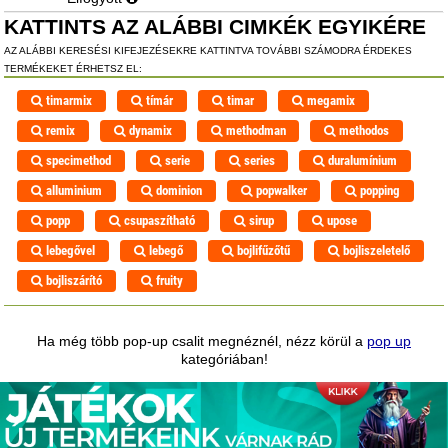
KATTINTS AZ ALÁBBI CIMKÉK EGYIKÉRE
AZ ALÁBBI KERESÉSI KIFEJEZÉSEKRE KATTINTVA TOVÁBBI SZÁMODRA ÉRDEKES
TERMÉKEKET ÉRHETSZ EL:
timarmix
tímár
timar
megamix
remix
dynamix
methodman
methodos
specimethod
serie
series
duralumínium
alluminium
dominion
popwalker
popping
popp
csupaszítható
sirup
upose
lebegővel
lebegő
bojlifűzőtű
bojliszeletelő
bojliszárító
fruity
Ha még több pop-up csalit megnéznél, nézz körül a
pop up
kategóriában!