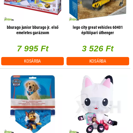
bburago junior bburago jr. első
lego city great vehicles 60401
emeletes garázsom
építőipari úthenger
7 995 Ft
3 526 Ft
KOSÁRBA
KOSÁRBA