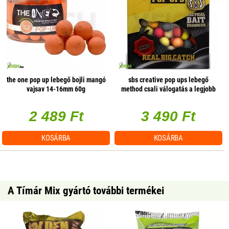
the one pop up lebegő bojli mangó
sbs creative pop ups lebegő
vajsav 14-16mm 60g
method csali válogatás a legjobb
ízek 14mm 20g
2 489 Ft
3 490 Ft
KOSÁRBA
KOSÁRBA
A Tímár Mix gyártó további termékei