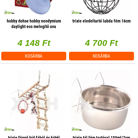
hobby dohse hobby neodymium
trixie eledeltartó labda fém 16cm
daylight eco melegítő uva
terrárium izzó - 42w e27
4 148 Ft
4 700 Ft
KOSÁRBA
KOSÁRBA
trixie függő híd fából és kötél
trixie tál fém tartóval 150ml/7cm