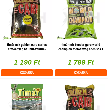
timár mix golden carp series
timár mix feeder guru world
etetőanyag halibut-vanilia-
champion etetőanyag édes sós 1
tigrismogyoró 1kg (182674)
kg
1 190 Ft
1 789 Ft
KOSÁRBA
KOSÁRBA