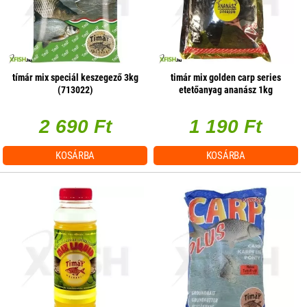
tímár mix speciál keszegező 3kg
timár mix golden carp series
(713022)
etetőanyag ananász 1kg
2 690 Ft
1 190 Ft
KOSÁRBA
KOSÁRBA