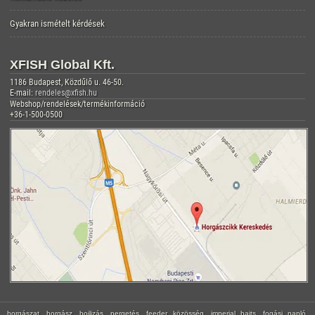
Gyakran ismételt kérdések
XFISH Global Kft.
1186 Budapest, Közdűlő u. 46-50.
E-mail:
rendeles@xfish.hu
Webshop/rendelések/termékinformáció
+36-1-500-0500
horgászat, horgász, bojlizás, pergetés, feeder, közösség, imperial baits, fogási napló,