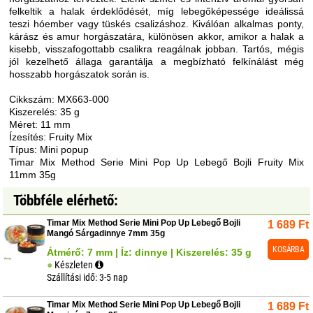
felkeltik a halak érdeklődését, míg lebegőképessége ideálissá
teszi hóember vagy tüskés csalizáshoz. Kiválóan alkalmas ponty,
kárász és amur horgászatára, különösen akkor, amikor a halak a
kisebb, visszafogottabb csalikra reagálnak jobban. Tartós, mégis
jól kezelhető állaga garantálja a megbízható felkínálást még
hosszabb horgászatok során is.
Cikkszám: MX663-000
Kiszerelés: 35 g
Méret: 11 mm
Ízesítés: Fruity Mix
Típus: Mini popup
Timar Mix Method Serie Mini Pop Up Lebegő Bojli Fruity Mix
11mm 35g
Többféle elérhető:
Timar Mix Method Serie Mini Pop Up Lebegő Bojli
1 689
Ft
Mangó Sárgadinnye 7mm 35g
KOSÁRBA
Átmérő: 7 mm | Íz: dinnye | Kiszerelés: 35 g
Készleten
Szállítási idő: 3-5 nap
Timar Mix Method Serie Mini Pop Up Lebegő Bojli
1 689
Ft