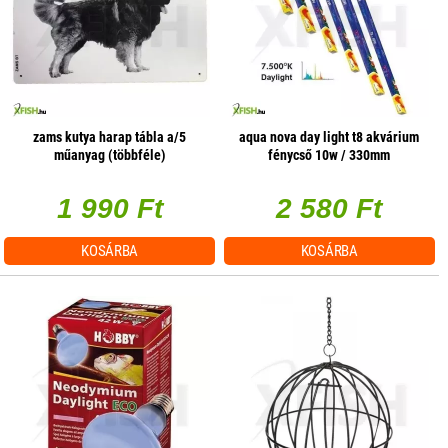
zams kutya harap tábla a/5
aqua nova day light t8 akvárium
műanyag (többféle)
fénycső 10w / 330mm
1 990 Ft
2 580 Ft
KOSÁRBA
KOSÁRBA