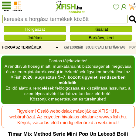
0
horgászat
Horgászat
Kisállat
Játékok
Barkács, kert
KATEGÓRIÁK
BOJLI CSALI ETETŐANYAG
POP
Fontos tájékoztatás!
A rendkívüli hőség miatt, munkatársaink biztonságának megóvása
és az energiatakarékossági intézkedések figyelembevételével az
XFish
2026. augusztus 5–7. között ügyeleti rendszerben
működik
.
Ez idő alatt: a rendelések feldolgozása és kiszállítása lassulhat, a
személyes átvétel korlátozottan lesz elérhető.
Köszönjük megértésüket és türelmüket!
Figyelem! Csaló weboldalak másolják az XFISH.HU
webáruházat. Az egyetlen hivatalos oldalunk: www.xfish.hu.
Kérjük, vásárlás előtt mindig ellenőrizd a webcímet!
Timar Mix Method Serie Mini Pop Up Lebegő Bojli