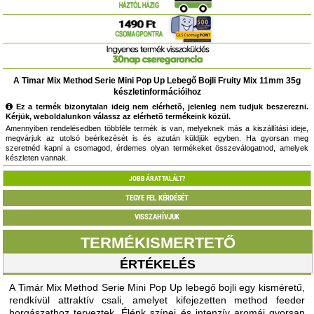
A Timar Mix Method Serie Mini Pop Up Lebegő Bojli Fruity Mix 11mm 35g
készletinformációihoz
Ez a termék bizonytalan ideig nem elérhetõ, jelenleg nem tudjuk beszerezni.
Kérjük, weboldalunkon válassz az elérhetõ termékeink közül.
Amennyiben rendelésedben többféle termék is van, melyeknek más a kiszállítási ideje,
megvárjuk az utolsó beérkezését is és azután küldjük egyben. Ha gyorsan meg
szeretnéd kapni a csomagod, érdemes olyan termékeket összeválogatnod, amelyek
készleten vannak.
JOBB ÁRAT TALÁLT?
TEGYE FEL KÉRDÉSÉT
VISSZAHÍVJUK
TERMÉKISMERTETŐ
ÉRTÉKELÉS
A Timár Mix Method Serie Mini Pop Up lebegő bojli egy kisméretű,
rendkívül attraktív csali, amelyet kifejezetten method feeder
horgászathoz terveztek. Élénk színei és intenzív aromái gyorsan