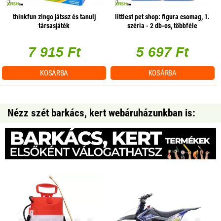
thinkfun zingo játssz és tanulj
littlest pet shop: figura csomag, 1.
társasjáték
széria - 2 db-os, többféle
7 915 Ft
5 697 Ft
KOSÁRBA
KOSÁRBA
Nézz szét barkács, kert webáruházunkban is: