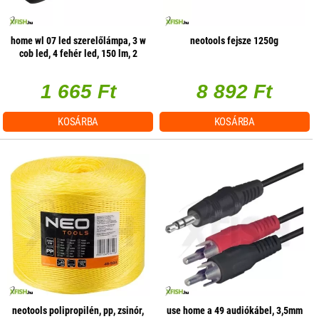
home wl 07 led szerelőlámpa, 3 w
neotools fejsze 1250g
cob led, 4 fehér led, 150 lm, 2
üzemmód, mágneses
1 665 Ft
8 892 Ft
KOSÁRBA
KOSÁRBA
neotools polipropilén, pp, zsinór,
use home a 49 audiókábel, 3,5mm