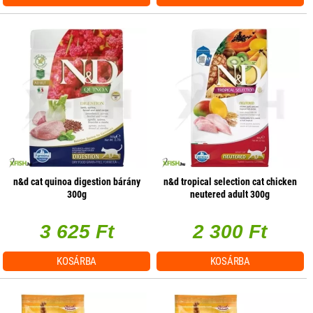
n&d cat quinoa digestion bárány
n&d tropical selection cat chicken
300g
neutered adult 300g
3 625 Ft
2 300 Ft
KOSÁRBA
KOSÁRBA