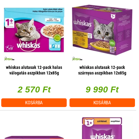
whiskas alutasak 12-pack halas
whiskas alutasak 12-pack
válogatás aszpikban 12x85g
szárnyas aszpikban 12x85g
multipack
multipack, 4 db/csomag
2 570 Ft
9 990 Ft
KOSÁRBA
KOSÁRBA