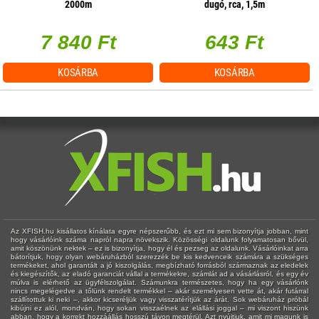
2000m
dugó, rca, 1,5m
7 840 Ft
643 Ft
KOSÁRBA
KOSÁRBA
Az XFISH.hu kisállatos kínálata egyre népszerűbb, és ezt mi sem bizonyítja jobban, mint
hogy vásárlóink száma napról napra növekszik. Közösségi oldalunk folyamatosan bővül,
amit köszönünk nektek – ez is bizonyítja, hogy él és pezseg az oldalunk. Vásárlóinkat arra
bátorítjuk, hogy olyan webáruházból szerezzék be kis kedvenceik számára a szükséges
termékeket, ahol garantált a jó kiszolgálás, megbízható forrásból származnak az eledelek
és kiegészítők, az eladó garanciát vállal a termékekre, számlát ad a vásárlásról, és egy év
múlva is elérhető az ügyfélszolgálat. Számunkra természetes, hogy ha egy vásárlónk
nincs megelégedve a tőlünk rendelt termékkel – akár személyesen vette át, akár futárral
szállítottuk ki neki –, akkor kicseréljük vagy visszatérítjük az árát. Sok webáruház próbál
kibújni ez alól, mondván, hogy sokan visszaélnek az elállási joggal – mi viszont hiszünk
abban, hogy a korrekt hozzáállás hosszú távon megtérül. Azt nyújtjuk, amit mi magunk is