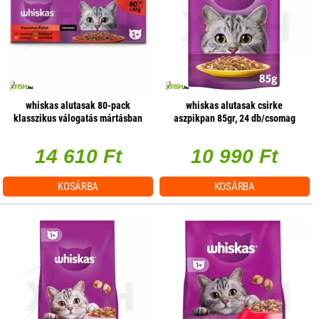
whiskas alutasak 80-pack
whiskas alutasak csirke
klasszikus válogatás mártásban
aszpikpan 85gr, 24 db/csomag
80*85g, 1 db/csomag
14 610 Ft
10 990 Ft
KOSÁRBA
KOSÁRBA