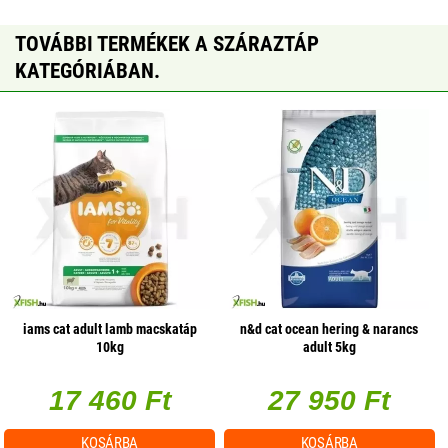
TOVÁBBI TERMÉKEK A SZÁRAZTÁP
KATEGÓRIÁBAN.
iams cat adult lamb macskatáp
n&d cat ocean hering & narancs
10kg
adult 5kg
17 460 Ft
27 950 Ft
KOSÁRBA
KOSÁRBA