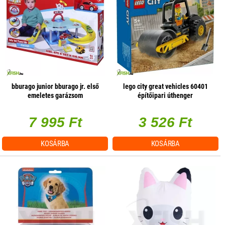
bburago junior bburago jr. első
lego city great vehicles 60401
emeletes garázsom
építőipari úthenger
7 995 Ft
3 526 Ft
KOSÁRBA
KOSÁRBA