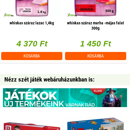
whiskas száraz lazac 1,4kg
whiskas száraz marha -májas falat
300g
4 370 Ft
1 450 Ft
KOSÁRBA
KOSÁRBA
Nézz szét játék webáruházunkban is: