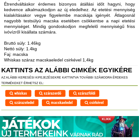
Étrendváltáskor érdemes bizonyos átállási időt hagyni, hogy
kedvence alkalmazkodjon az új eledelhez. Az etetési mennyiség
kialakításakor vegye figyelembe macskája igényét. Átlagosnál
nagyobb testsúlyú macska esetében csökkentse a napi etetési
mennyiséget. Mindig gondoskodjon megfelelő mennyiségű friss
ivóvízről kisállata számára.
Bruttó súly: 1.46kg
Nettó súly: 1.4kg
Faj: macska
Whiskas száraz macskaeledel csirkével 1,4kg
KATTINTS AZ ALÁBBI CIMKÉK EGYIKÉRE
AZ ALÁBBI KERESÉSI KIFEJEZÉSEKRE KATTINTVA TOVÁBBI SZÁMODRA ÉRDEKES
TERMÉKEKET ÉRHETSZ EL:
whiskas
szárazerdő
szárazföldi
szárazeledel
macskaeledel
csirkével