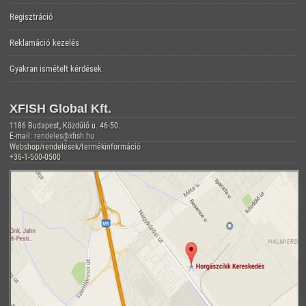
Regisztráció
Reklamáció kezelés
Gyakran ismételt kérdések
XFISH Global Kft.
1186 Budapest, Közdűlő u. 46-50.
E-mail:
rendeles@xfish.hu
Webshop/rendelések/termékinformáció
+36-1-500-0500