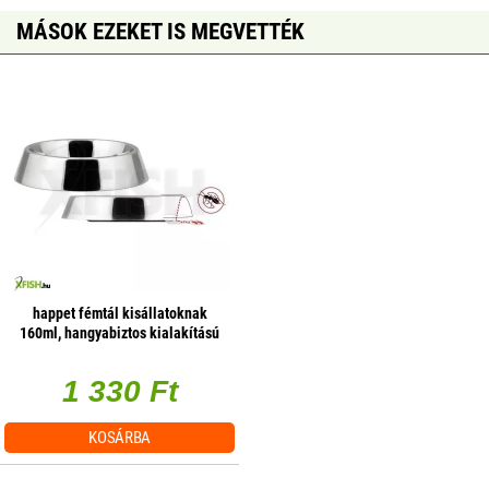
MÁSOK EZEKET IS MEGVETTÉK
happet fémtál kisállatoknak
160ml, hangyabiztos kialakítású
1 330 Ft
KOSÁRBA