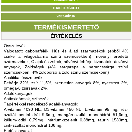
TEGYE FEL KÉRDÉSÉT
VISSZAHÍVJUK
TERMÉKISMERTETŐ
ÉRTÉKELÉS
Összetevők
Válogatott gabonafélék, Hús és állati származékok (ebből 4%
csirke a világosbarna színű szemcsékben), növényi eredetű
származékok, Olajok és zsírok, növényi fehérje kivonatok, ásványi
anyagok, Zöldségek (4% sárgarépa a narancssárga színű
szemcsékben, 4% zöldborsó a zöld színű szemcsékben)
Analitikai összetevők:
Fehérje 32%, zsír 11,5%, szervetlen anyagok 8%, nyersrost 2%,
omega-6 zsírsavak 2%.
Adalékanyagok:
Antioxidánsok, színezék
Tápértékkel rendelkező adalékanyagok:
A-vitamin 4090 NE, D3-vitamin 450 NE, E-vitamin 95 mg, réz-
szulfát pentahidrát 9,6mg, mangán-szulfát monohidrát 51,6mg,
kálium-jodid 0,79mg, nátrium-szelenit 0,38mg, taurin 1580mg,
cink-szulfát monohidrát 138mg.
Etetési javaslat: