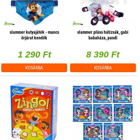
slammer kutyajáték - mancs
slammer plüss hátizsák, gabi
őrjárat kendők
babaháza, pandi
1 290 Ft
8 390 Ft
KOSÁRBA
KOSÁRBA