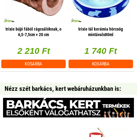
trixie bújó fából rágcsálóknak, o
trixie tál kerámia hörcsög
6,5-7,5cm × 20 cm
mintávalx80ml
2 210 Ft
1 740 Ft
KOSÁRBA
KOSÁRBA
Nézz szét barkács, kert webáruházunkban is: