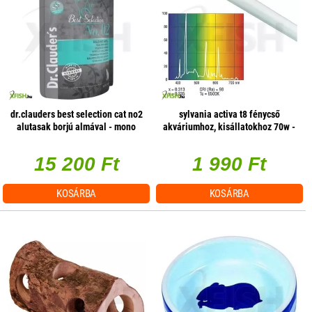
dr.clauders best selection cat no2
sylvania activa t8 fénycső
alutasak borjú almával - mono
akváriumhoz, kisállatokhoz 70w -
protein 85g 1 db/csomag
1800mm
15 200 Ft
1 990 Ft
KOSÁRBA
KOSÁRBA