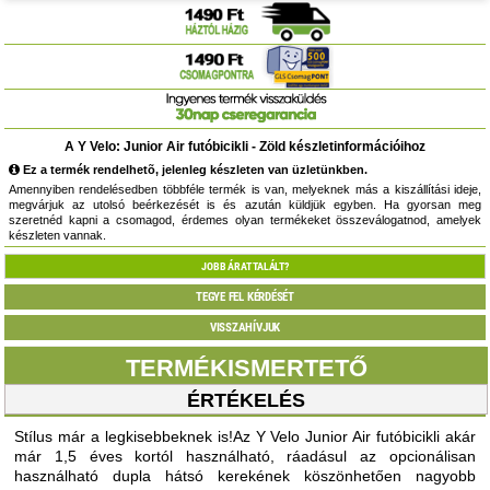
A Y Velo: Junior Air futóbicikli - Zöld készletinformációihoz
Ez a termék rendelhetõ, jelenleg készleten van üzletünkben.
Amennyiben rendelésedben többféle termék is van, melyeknek más a kiszállítási ideje,
megvárjuk az utolsó beérkezését is és azután küldjük egyben. Ha gyorsan meg
szeretnéd kapni a csomagod, érdemes olyan termékeket összeválogatnod, amelyek
készleten vannak.
JOBB ÁRAT TALÁLT?
TEGYE FEL KÉRDÉSÉT
VISSZAHÍVJUK
TERMÉKISMERTETŐ
ÉRTÉKELÉS
Stílus már a legkisebbeknek is!Az Y Velo Junior Air futóbicikli akár
már 1,5 éves kortól használható, ráadásul az opcionálisan
használható dupla hátsó kerekének köszönhetően nagyobb