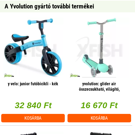
A Yvolution gyártó további termékei
y velo: junior futóbicikli - kék
yvolution: glider air
összecsukható, világító,
háromkerekű roller - zöld
32 840 Ft
16 670 Ft
KOSÁRBA
KOSÁRBA