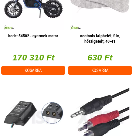
hecht 54502 - gyermek motor
neotools talpbetét, filc,
hőszigetelt, 40-41
170 310 Ft
630 Ft
KOSÁRBA
KOSÁRBA