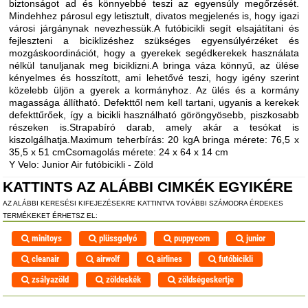
biztonságot ad és könnyebbé teszi az egyensúly megőrzését.
Mindehhez párosul egy letisztult, divatos megjelenés is, hogy igazi
városi járgánynak nevezhessük.A futóbicikli segít elsajátítani és
fejleszteni a biciklizéshez szükséges egyensúlyérzéket és
mozgáskoordinációt, hogy a gyerekek segédkerekek használata
nélkül tanuljanak meg biciklizni.A bringa váza könnyű, az ülése
kényelmes és hosszított, ami lehetővé teszi, hogy igény szerint
közelebb üljön a gyerek a kormányhoz. Az ülés és a kormány
magassága állítható. Defekttől nem kell tartani, ugyanis a kerekek
defekttűrőek, így a bicikli használható göröngyösebb, piszkosabb
részeken is.Strapabíró darab, amely akár a tesókat is
kiszolgálhatja.Maximum teherbírás: 20 kgA bringa mérete: 76,5 x
35,5 x 51 cmCsomagolás mérete: 24 x 64 x 14 cm
Y Velo: Junior Air futóbicikli - Zöld
KATTINTS AZ ALÁBBI CIMKÉK EGYIKÉRE
AZ ALÁBBI KERESÉSI KIFEJEZÉSEKRE KATTINTVA TOVÁBBI SZÁMODRA ÉRDEKES
TERMÉKEKET ÉRHETSZ EL:
minitoys
plüssgolyó
puppycorn
junior
cleanair
airwolf
airlines
futóbicikli
zsályazöld
zöldeskék
zöldségeskertje