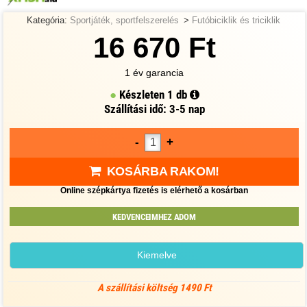
Kategória:
Sportjáték, sportfelszerelés
>
Futóbiciklik és triciklik
16 670 Ft
1 év garancia
Készleten
1 db
Szállítási idő: 3-5 nap
-
+
KOSÁRBA RAKOM!
Online szépkártya fizetés is elérhető a kosárban
KEDVENCEIMHEZ ADOM
Kiemelve
A szállítási költség 1490 Ft