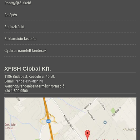
Pontgyűjtő akció
Belépés
Regisztráció
Reklamáció kezelés
Gyakran ismételt kérdések
XFISH Global Kft.
1186 Budapest, Közdűlő u. 46-50.
E-mail:
rendeles@xfish.hu
Webshop/rendelések/termékinformáció
+36-1-500-0500