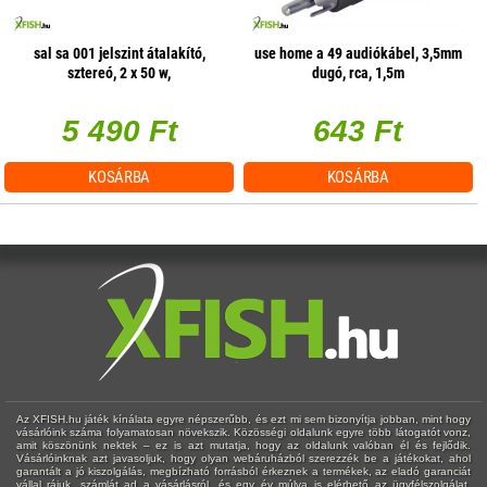
sal sa 001 jelszint átalakító,
use home a 49 audiókábel, 3,5mm
sztereó, 2 x 50 w,
dugó, rca, 1,5m
hangerőszabályzás csatornánként
5 490 Ft
643 Ft
KOSÁRBA
KOSÁRBA
Az XFISH.hu játék kínálata egyre népszerűbb, és ezt mi sem bizonyítja jobban, mint hogy
vásárlóink száma folyamatosan növekszik. Közösségi oldalunk egyre több látogatót vonz,
amit köszönünk nektek – ez is azt mutatja, hogy az oldalunk valóban él és fejlődik.
Vásárlóinknak azt javasoljuk, hogy olyan webáruházból szerezzék be a játékokat, ahol
garantált a jó kiszolgálás, megbízható forrásból érkeznek a termékek, az eladó garanciát
vállal rájuk, számlát ad a vásárlásról, és egy év múlva is elérhető az ügyfélszolgálat.