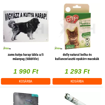
zams kutya harap tábla a/5
dolly natural bolha és
műanyag (többféle)
kullancsriasztó nyakörv macskák
részére fehér 43cm
1 990 Ft
1 293 Ft
KOSÁRBA
KOSÁRBA