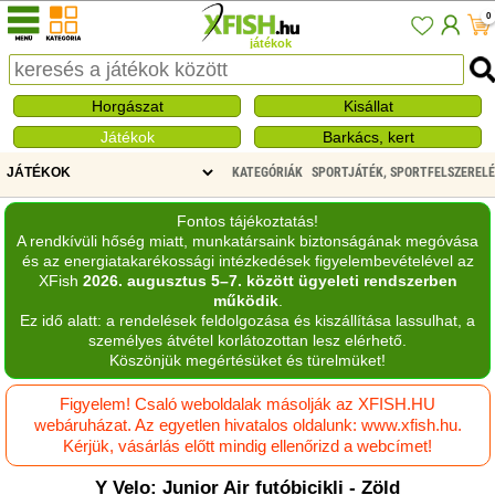
0
játékok
Horgászat
Kisállat
Játékok
Barkács, kert
KATEGÓRIÁK
SPORTJÁTÉK, SPORTFELSZERELÉ
Fontos tájékoztatás!
A rendkívüli hőség miatt, munkatársaink biztonságának megóvása
és az energiatakarékossági intézkedések figyelembevételével az
XFish
2026. augusztus 5–7. között ügyeleti rendszerben
működik
.
Ez idő alatt: a rendelések feldolgozása és kiszállítása lassulhat, a
személyes átvétel korlátozottan lesz elérhető.
Köszönjük megértésüket és türelmüket!
Figyelem! Csaló weboldalak másolják az XFISH.HU
webáruházat. Az egyetlen hivatalos oldalunk: www.xfish.hu.
Kérjük, vásárlás előtt mindig ellenőrizd a webcímet!
Y Velo: Junior Air futóbicikli - Zöld