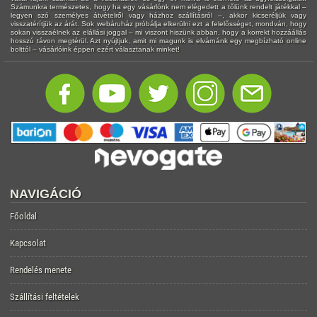
Számunkra természetes, hogy ha egy vásárlónk nem elégedett a tőlünk rendelt játékkal –
legyen szó személyes átvételről vagy házhoz szállításról –, akkor kicseréljük vagy
visszatérítjük az árát. Sok webáruház próbálja elkerülni ezt a felelősséget, mondván, hogy
sokan visszaélnek az elállási joggal – mi viszont hiszünk abban, hogy a korrekt hozzáállás
hosszú távon megtérül. Azt nyújtjuk, amit mi magunk is elvárnánk egy megbízható online
bolttól – vásárlóink éppen ezért választanak minket!
NAVIGÁCIÓ
Főoldal
Kapcsolat
Rendelés menete
Szállítási feltételek