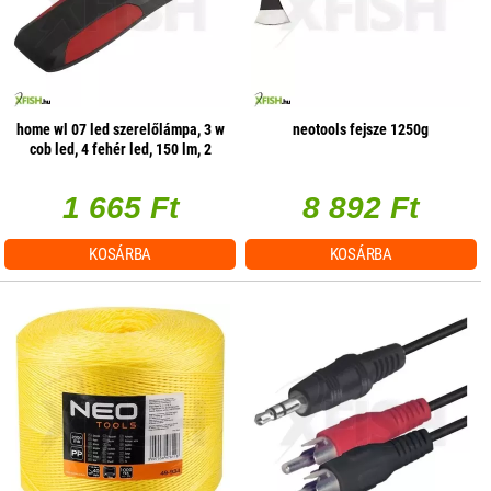
home wl 07 led szerelőlámpa, 3 w
neotools fejsze 1250g
cob led, 4 fehér led, 150 lm, 2
üzemmód, mágneses
1 665 Ft
8 892 Ft
KOSÁRBA
KOSÁRBA