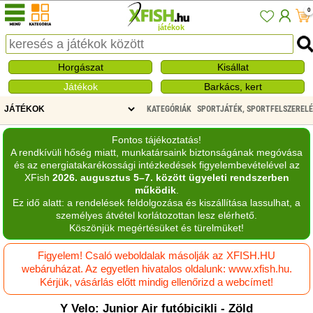
0
játékok
Horgászat
Kisállat
Játékok
Barkács, kert
KATEGÓRIÁK
SPORTJÁTÉK, SPORTFELSZERELÉ
Fontos tájékoztatás!
A rendkívüli hőség miatt, munkatársaink biztonságának megóvása
és az energiatakarékossági intézkedések figyelembevételével az
XFish
2026. augusztus 5–7. között ügyeleti rendszerben
működik
.
Ez idő alatt: a rendelések feldolgozása és kiszállítása lassulhat, a
személyes átvétel korlátozottan lesz elérhető.
Köszönjük megértésüket és türelmüket!
Figyelem! Csaló weboldalak másolják az XFISH.HU
webáruházat. Az egyetlen hivatalos oldalunk: www.xfish.hu.
Kérjük, vásárlás előtt mindig ellenőrizd a webcímet!
Y Velo: Junior Air futóbicikli - Zöld