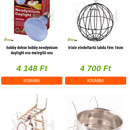
hobby dohse hobby neodymium
trixie eledeltartó labda fém 16cm
daylight eco melegítő uva
terrárium izzó - 42w e27
4 148 Ft
4 700 Ft
KOSÁRBA
KOSÁRBA