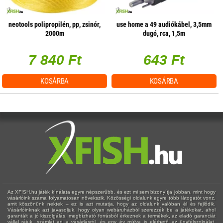
neotools polipropilén, pp, zsinór,
use home a 49 audiókábel, 3,5mm
2000m
dugó, rca, 1,5m
7 840 Ft
643 Ft
KOSÁRBA
KOSÁRBA
Az XFISH.hu játék kínálata egyre népszerűbb, és ezt mi sem bizonyítja jobban, mint hogy
vásárlóink száma folyamatosan növekszik. Közösségi oldalunk egyre több látogatót vonz,
amit köszönünk nektek – ez is azt mutatja, hogy az oldalunk valóban él és fejlődik.
Vásárlóinknak azt javasoljuk, hogy olyan webáruházból szerezzék be a játékokat, ahol
garantált a jó kiszolgálás, megbízható forrásból érkeznek a termékek, az eladó garanciát
vállal rájuk, számlát ad a vásárlásról, és egy év múlva is elérhető az ügyfélszolgálat.