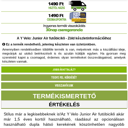
A Y Velo: Junior Air futóbicikli - Zöld készletinformációihoz
Ez a termék rendelhetõ, jelenleg készleten van üzletünkben.
Amennyiben rendelésedben többféle termék is van, melyeknek más a kiszállítási ideje,
megvárjuk az utolsó beérkezését is és azután küldjük egyben. Ha gyorsan meg
szeretnéd kapni a csomagod, érdemes olyan termékeket összeválogatnod, amelyek
készleten vannak.
JOBB ÁRAT TALÁLT?
TEGYE FEL KÉRDÉSÉT
VISSZAHÍVJUK
TERMÉKISMERTETŐ
ÉRTÉKELÉS
Stílus már a legkisebbeknek is!Az Y Velo Junior Air futóbicikli akár
már 1,5 éves kortól használható, ráadásul az opcionálisan
használható dupla hátsó kerekének köszönhetően nagyobb