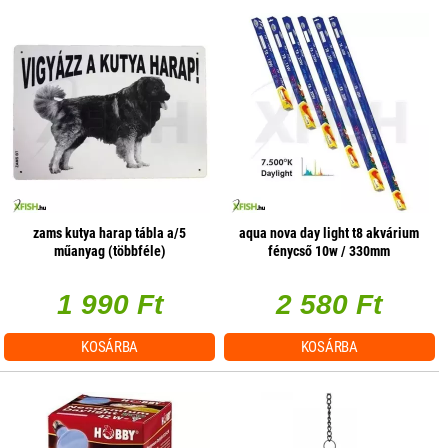
zams kutya harap tábla a/5
aqua nova day light t8 akvárium
műanyag (többféle)
fénycső 10w / 330mm
1 990 Ft
2 580 Ft
KOSÁRBA
KOSÁRBA