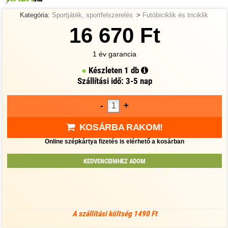
Kategória:
Sportjáték, sportfelszerelés
>
Futóbiciklik és triciklik
16 670 Ft
1 év garancia
Készleten
1 db
Szállítási idő: 3-5 nap
-
+
KOSÁRBA RAKOM!
Online szépkártya fizetés is elérhető a kosárban
KEDVENCEIMHEZ ADOM
A szállítási költség 1490 Ft