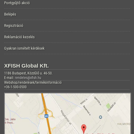
Pontgyűjtő akció
Belépés
Regisztráció
Reklamáció kezelés
Gyakran ismételt kérdések
XFISH Global Kft.
1186 Budapest, Közdűlő u. 46-50.
E-mail:
rendeles@xfish.hu
Webshop/rendelések/termékinformáció
+36-1-500-0500