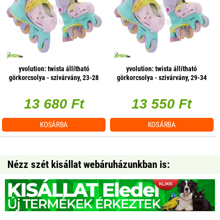
yvolution: twista állítható
yvolution: twista állítható
görkorcsolya - szivárvány, 23-28
görkorcsolya - szivárvány, 29-34
13 680 Ft
13 550 Ft
KOSÁRBA
KOSÁRBA
Nézz szét kisállat webáruházunkban is: