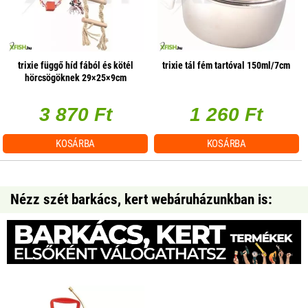
trixie függő híd fából és kötél
trixie tál fém tartóval 150ml/7cm
hörcsögöknek 29×25×9cm
3 870 Ft
1 260 Ft
KOSÁRBA
KOSÁRBA
Nézz szét barkács, kert webáruházunkban is: