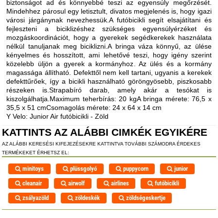
biztonságot ad és könnyebbé teszi az egyensúly megőrzését.
Mindehhez párosul egy letisztult, divatos megjelenés is, hogy igazi
városi járgánynak nevezhessük.A futóbicikli segít elsajátítani és
fejleszteni a biciklizéshez szükséges egyensúlyérzéket és
mozgáskoordinációt, hogy a gyerekek segédkerekek használata
nélkül tanuljanak meg biciklizni.A bringa váza könnyű, az ülése
kényelmes és hosszított, ami lehetővé teszi, hogy igény szerint
közelebb üljön a gyerek a kormányhoz. Az ülés és a kormány
magassága állítható. Defekttől nem kell tartani, ugyanis a kerekek
defekttűrőek, így a bicikli használható göröngyösebb, piszkosabb
részeken is.Strapabíró darab, amely akár a tesókat is
kiszolgálhatja.Maximum teherbírás: 20 kgA bringa mérete: 76,5 x
35,5 x 51 cmCsomagolás mérete: 24 x 64 x 14 cm
Y Velo: Junior Air futóbicikli - Zöld
KATTINTS AZ ALÁBBI CIMKÉK EGYIKÉRE
AZ ALÁBBI KERESÉSI KIFEJEZÉSEKRE KATTINTVA TOVÁBBI SZÁMODRA ÉRDEKES
TERMÉKEKET ÉRHETSZ EL:
minitoys
plüssgolyó
puppycorn
junior
cleanair
airwolf
airlines
futóbicikli
zsályazöld
zöldeskék
zöldségeskertje