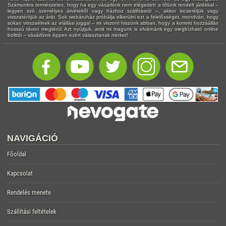
Számunkra természetes, hogy ha egy vásárlónk nem elégedett a tőlünk rendelt játékkal –
legyen szó személyes átvételről vagy házhoz szállításról –, akkor kicseréljük vagy
visszatérítjük az árát. Sok webáruház próbálja elkerülni ezt a felelősséget, mondván, hogy
sokan visszaélnek az elállási joggal – mi viszont hiszünk abban, hogy a korrekt hozzáállás
hosszú távon megtérül. Azt nyújtjuk, amit mi magunk is elvárnánk egy megbízható online
bolttól – vásárlóink éppen ezért választanak minket!
NAVIGÁCIÓ
Főoldal
Kapcsolat
Rendelés menete
Szállítási feltételek