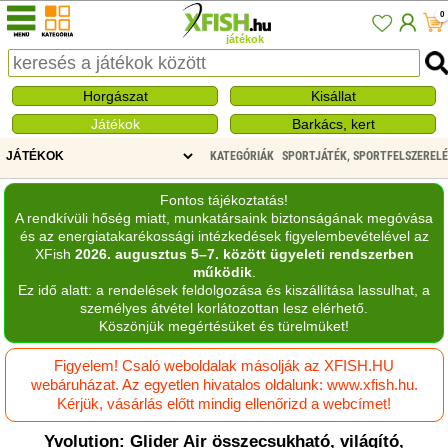
0
játékok
Horgászat
Kisállat
Játékok
Barkács, kert
KATEGÓRIÁK
SPORTJÁTÉK, SPORTFELSZERELÉ
Fontos tájékoztatás!
A rendkívüli hőség miatt, munkatársaink biztonságának megóvása
és az energiatakarékossági intézkedések figyelembevételével az
XFish
2026. augusztus 5–7. között ügyeleti rendszerben
működik
.
Ez idő alatt: a rendelések feldolgozása és kiszállítása lassulhat, a
személyes átvétel korlátozottan lesz elérhető.
Köszönjük megértésüket és türelmüket!
Figyelem! Csaló weboldalak másolják az XFISH.HU
webáruházat. Az egyetlen hivatalos oldalunk: www.xfish.hu.
Kérjük, vásárlás előtt mindig ellenőrizd a webcímet!
Yvolution: Glider Air összecsukható, világító,