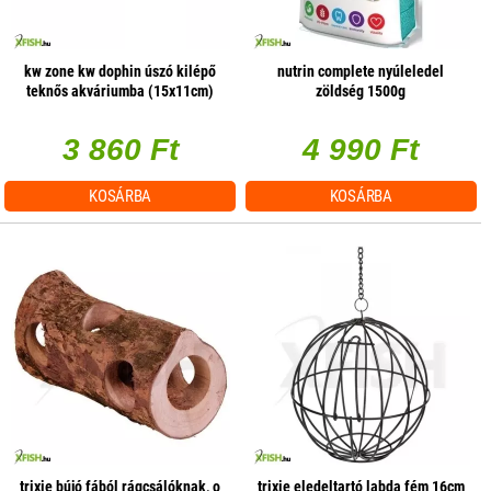
kw zone kw dophin úszó kilépő
nutrin complete nyúleledel
teknős akváriumba (15x11cm)
zöldség 1500g
3 860 Ft
4 990 Ft
KOSÁRBA
KOSÁRBA
trixie bújó fából rágcsálóknak, o
trixie eledeltartó labda fém 16cm