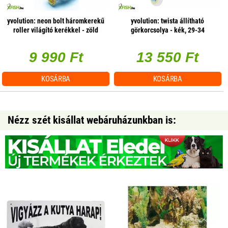
yvolution: neon bolt háromkerekű
yvolution: twista állítható
roller világító kerékkel - zöld
görkorcsolya - kék, 29-34
9 990 Ft
13 550 Ft
KOSÁRBA
KOSÁRBA
Nézz szét kisállat webáruházunkban is: