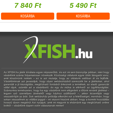
7 840 Ft
5 490 Ft
KOSÁRBA
KOSÁRBA
Az XFISH.hu játék kínálata egyre népszerűbb, és ezt mi sem bizonyítja jobban, mint hogy
vásárlóink száma folyamatosan növekszik. Közösségi oldalunk egyre több látogatót vonz,
amit köszönünk nektek – ez is azt mutatja, hogy az oldalunk valóban él és fejlődik.
Vásárlóinknak azt javasoljuk, hogy olyan webáruházból szerezzék be a játékokat, ahol
garantált a jó kiszolgálás, megbízható forrásból érkeznek a termékek, az eladó garanciát
vállal rájuk, számlát ad a vásárlásról, és egy év múlva is elérhető az ügyfélszolgálat.
Számunkra természetes, hogy ha egy vásárlónk nem elégedett a tőlünk rendelt játékkal –
legyen szó személyes átvételről vagy házhoz szállításról –, akkor kicseréljük vagy
visszatérítjük az árát. Sok webáruház próbálja elkerülni ezt a felelősséget, mondván, hogy
sokan visszaélnek az elállási joggal – mi viszont hiszünk abban, hogy a korrekt hozzáállás
hosszú távon megtérül. Azt nyújtjuk, amit mi magunk is elvárnánk egy megbízható online
bolttól – vásárlóink éppen ezért választanak minket!