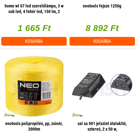
home wl 07 led szerelőlámpa, 3 w
neotools fejsze 1250g
cob led, 4 fehér led, 150 lm, 2
üzemmód, mágneses
1 665 Ft
8 892 Ft
KOSÁRBA
KOSÁRBA
neotools polipropilén, pp, zsinór,
sal sa 001 jelszint átalakító,
2000m
sztereó, 2 x 50 w,
hangerőszabályzás csatornánként