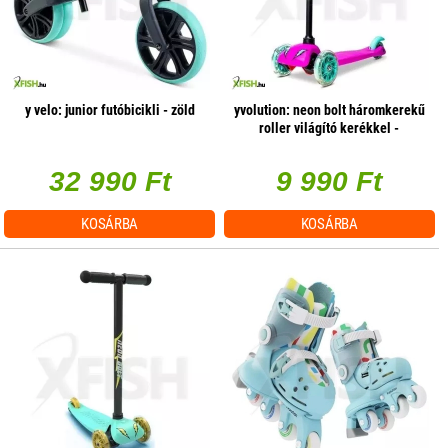
y velo: junior futóbicikli - zöld
yvolution: neon bolt háromkerekű
roller világító kerékkel -
rózsaszín
32 990 Ft
9 990 Ft
KOSÁRBA
KOSÁRBA