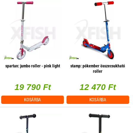
spartan: jumbo roller - pink light
stamp: pókember összecsukható
roller
19 790 Ft
12 470 Ft
KOSÁRBA
KOSÁRBA