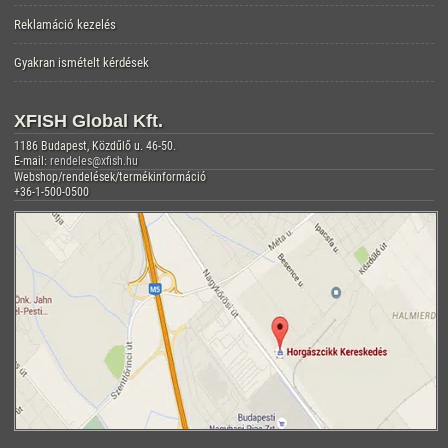
Reklamáció kezelés
Gyakran ismételt kérdések
XFISH Global Kft.
1186 Budapest, Közdűlő u. 46-50.
E-mail:
rendeles@xfish.hu
Webshop/rendelések/termékinformáció
+36-1-500-0500