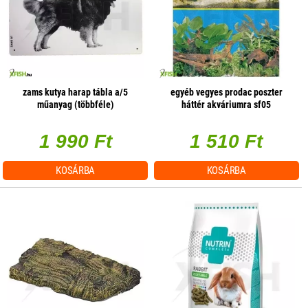
zams kutya harap tábla a/5
egyéb vegyes prodac poszter
műanyag (többféle)
háttér akváriumra sf05
(választható méret)
1 990 Ft
1 510 Ft
KOSÁRBA
KOSÁRBA