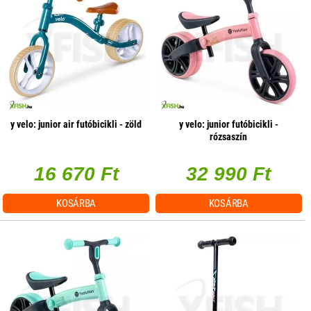
y velo: junior air futóbicikli - zöld
y velo: junior futóbicikli -
rózsaszín
16 670 Ft
32 990 Ft
KOSÁRBA
KOSÁRBA