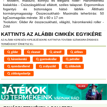
- Modern, masszív, könnyű és elegáns roller- Háromkerekű
kialakítás - Csúszásgátlóval ellátott, széles talapzat- Ergonomikus
fogantyú és biztonságos hátsó lábfék- Állítható
kormánymagasság- Összecsukható- Maximális teherbírás: 50
kgCsomagolás mérete: 30 x 60 x 17 cm
Yvolution: Glider Air összecsukható, világító, háromkerekű roller -
Zöld
KATTINTS AZ ALÁBBI CIMKÉK EGYIKÉRE
AZ ALÁBBI KERESÉSI KIFEJEZÉSEKRE KATTINTVA TOVÁBBI SZÁMODRA ÉRDEKES
TERMÉKEKET ÉRHETSZ EL:
glider
cleanair
airwolf
airlines
háromkerekű
gyermekroller
patroller
nyomdarollerrel
zsályazöld
zöldeskék
zöldségeskertje