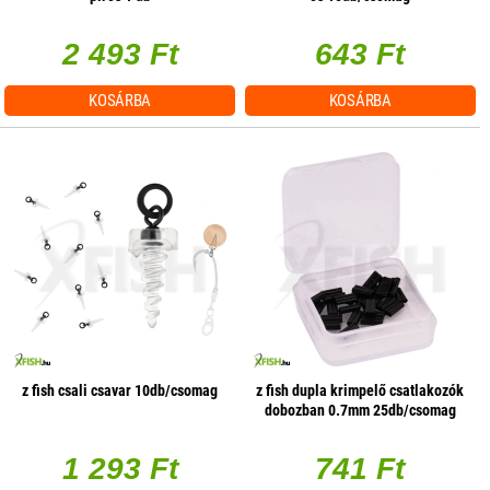
2 493 Ft
643 Ft
KOSÁRBA
KOSÁRBA
z fish csali csavar 10db/csomag
z fish dupla krimpelő csatlakozók
dobozban 0.7mm 25db/csomag
1 293 Ft
741 Ft