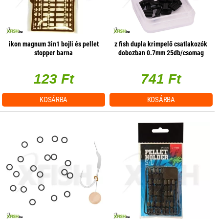
ikon magnum 3in1 bojli és pellet
z fish dupla krimpelő csatlakozók
stopper barna
dobozban 0.7mm 25db/csomag
123 Ft
741 Ft
KOSÁRBA
KOSÁRBA