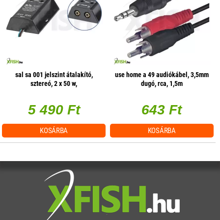
sal sa 001 jelszint átalakító,
use home a 49 audiókábel, 3,5mm
sztereó, 2 x 50 w,
dugó, rca, 1,5m
hangerőszabályzás csatornánként
5 490 Ft
643 Ft
KOSÁRBA
KOSÁRBA