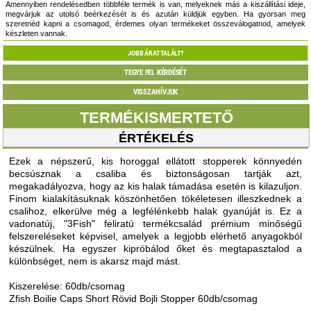
Amennyiben rendelésedben többféle termék is van, melyeknek más a kiszállítási ideje,
megvárjuk az utolsó beérkezését is és azután küldjük egyben. Ha gyorsan meg
szeretnéd kapni a csomagod, érdemes olyan termékeket összeválogatnod, amelyek
készleten vannak.
JOBB ÁRAT TALÁLT?
TEGYE FEL KÉRDÉSÉT
VISSZAHÍVJUK
TERMÉKISMERTETŐ
ÉRTÉKELÉS
Ezek a népszerű, kis horoggal ellátott stopperek könnyedén
becsúsznak a csaliba és biztonságosan tartják azt,
megakadályozva, hogy az kis halak támadása esetén is kilazuljon.
Finom kialakításuknak köszönhetően tökéletesen illeszkednek a
csalihoz, elkerülve még a legfélénkebb halak gyanúját is. Ez a
vadonatúj, "3Fish" feliratú termékcsalád prémium minőségű
felszereléseket képvisel, amelyek a legjobb elérhető anyagokból
készülnek. Ha egyszer kipróbálod őket és megtapasztalod a
különbséget, nem is akarsz majd mást.
Kiszerelése: 60db/csomag
Zfish Boilie Caps Short Rövid Bojli Stopper 60db/csomag