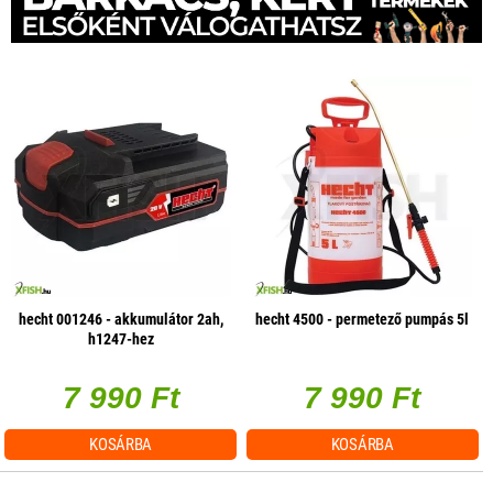
hecht 001246 - akkumulátor 2ah,
hecht 4500 - permetező pumpás 5l
h1247-hez
7 990 Ft
7 990 Ft
KOSÁRBA
KOSÁRBA