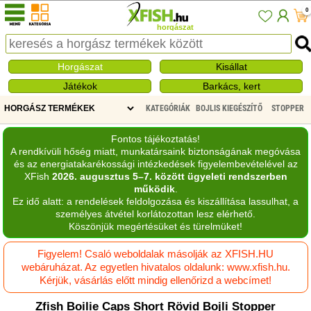
0
horgászat
Horgászat
Kisállat
Játékok
Barkács, kert
KATEGÓRIÁK
BOJLIS KIEGÉSZÍTŐ
STOPPER
Fontos tájékoztatás!
A rendkívüli hőség miatt, munkatársaink biztonságának megóvása
és az energiatakarékossági intézkedések figyelembevételével az
XFish
2026. augusztus 5–7. között ügyeleti rendszerben
működik
.
Ez idő alatt: a rendelések feldolgozása és kiszállítása lassulhat, a
személyes átvétel korlátozottan lesz elérhető.
Köszönjük megértésüket és türelmüket!
Figyelem! Csaló weboldalak másolják az XFISH.HU
webáruházat. Az egyetlen hivatalos oldalunk: www.xfish.hu.
Kérjük, vásárlás előtt mindig ellenőrizd a webcímet!
Zfish Boilie Caps Short Rövid Bojli Stopper