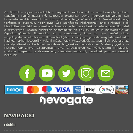
Az XFISH.hu egyre kedveltebb a horgászok körében ezt mi sem bizonyítja jobban,
tagságunk napról napra nő, közösségi oldalunkat egyre nagyobb szerverekre kell
költöztetni, amit köszönünk, hisz bizonyíték arra, hogy „él” az oldalunk. Vásárlóinkat pedig
továbbra is buzdítjuk, hogy olyan web áruházban vásároljanak, ahol elvárható a jó
kiszolgálás, megbízható forrásból származnak a horgász cikkek, az eladó garanciát vállal
a termékekért, számla ellenében vásárolhatsz és egy év múlva is megtalálható az
ügyfélszolgálatunk. Számunkra az a természetes, hogy ha egy vevőnk nincs
megelégedve a nálunk vásárolt termékkel (akár személyesen jött érte vagy futár szállította
házhoz), akkor kicseréljük valami másra vagy visszatérítjük az árát. Sok web áruház
próbálja elkerülni ezt a terhet, mondván, hogy sokan visszaélnek az "elállási joggal" – mi
hisszük, hogy amilyen az adjonisten, olyan a fogadjisten. Azt nyújtjuk, amit mi magunk,
gyakorló horgászok is elvárunk egy internetes áruháztól, vásárlóink pont ezt szeretik
bennünk.
NAVIGÁCIÓ
Főoldal