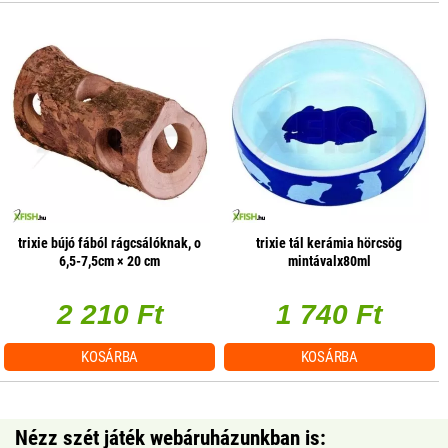
trixie bújó fából rágcsálóknak, o
trixie tál kerámia hörcsög
6,5-7,5cm × 20 cm
mintávalx80ml
2 210 Ft
1 740 Ft
KOSÁRBA
KOSÁRBA
Nézz szét játék webáruházunkban is: