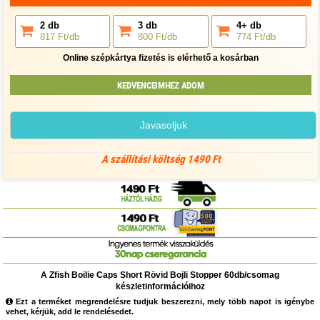
2 db
3 db
4+ db
817 Ft/db
800 Ft/db
774 Ft/db
Online szépkártya fizetés is elérhető a kosárban
KEDVENCEIMHEZ ADOM
Javasoljuk
A szállítási költség 1490 Ft
A Zfish Boilie Caps Short Rövid Bojli Stopper 60db/csomag
készletinformációihoz
Ezt a terméket megrendelésre tudjuk beszerezni, mely több napot is igénybe
vehet, kérjük, add le rendelésedet.