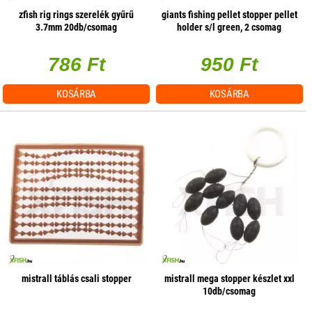
zfish rig rings szerelék gyűrű
giants fishing pellet stopper pellet
3.7mm 20db/csomag
holder s/l green, 2 csomag
786 Ft
950 Ft
KOSÁRBA
KOSÁRBA
mistrall táblás csali stopper
mistrall mega stopper készlet xxl
10db/csomag