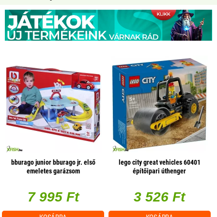
bburago junior bburago jr. első
lego city great vehicles 60401
emeletes garázsom
építőipari úthenger
7 995 Ft
3 526 Ft