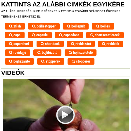
KATTINTS AZ ALÁBBI CIMKÉK EGYIKÉRE
AZ ALÁBBI KERESÉSI KIFEJEZÉSEKRE KATTINTVA TOVÁBBI SZÁMODRA ÉRDEKES
TERMÉKEKET ÉRHETSZ EL:
zfish
boiliestopper
boiliepult
boilies
caps
capsule
capsedona
shortscastlerock
supershort
shortback
rövidszárú
rövidebb
rövidujjú
bojlifűzőtű
bojliszeletelő
bojliszárító
stopperek
stopperes
VIDEÓK