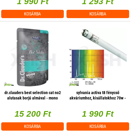
1 990 Ft
1 293 Ft
KOSÁRBA
KOSÁRBA
dr.clauders best selection cat no2
sylvania activa t8 fénycső
alutasak borjú almával - mono
akváriumhoz, kisállatokhoz 70w -
protein 85g 1 db/csomag
1800mm
15 200 Ft
1 990 Ft
KOSÁRBA
KOSÁRBA