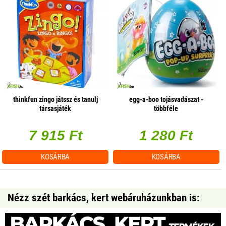
thinkfun zingo játssz és tanulj
egg-a-boo tojásvadászat -
társasjáték
többféle
7 915 Ft
1 280 Ft
KOSÁRBA
KOSÁRBA
Nézz szét barkács, kert webáruházunkban is: