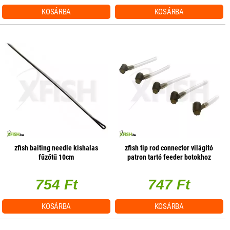
KOSÁRBA
KOSÁRBA
zfish baiting needle kishalas
zfish tip rod connector világító
fűzőtű 10cm
patron tartó feeder botokhoz
5db/csomag
754 Ft
747 Ft
KOSÁRBA
KOSÁRBA