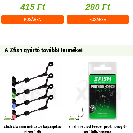
415 Ft
280 Ft
KOSÁRBA
KOSÁRBA
A Zfish gyártó további termékei
zfish zfx mini indicator kapásjelző
z fish method feeder pro2 horog 6-
piros 1 db
os 10db/csomag