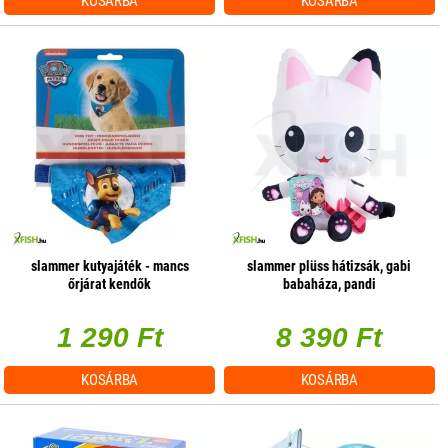
KOSÁRBA
KOSÁRBA
slammer kutyajáték - mancs
slammer plüss hátizsák, gabi
őrjárat kendők
babaháza, pandi
1 290 Ft
8 390 Ft
KOSÁRBA
KOSÁRBA