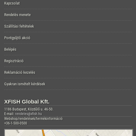
Kapcsolat
Rendelés menete
Szállítási feltételek
Pontgyűjtő akció
Belépés
Regisztráció
Reklamáció kezelés
Gyakran ismételt kérdések
XFISH Global Kft.
1186 Budapest, Közdűlő u. 46-50.
E-mail:
rendeles@xfish.hu
Webshop/rendelések/termékinformáció
+36-1-500-0500