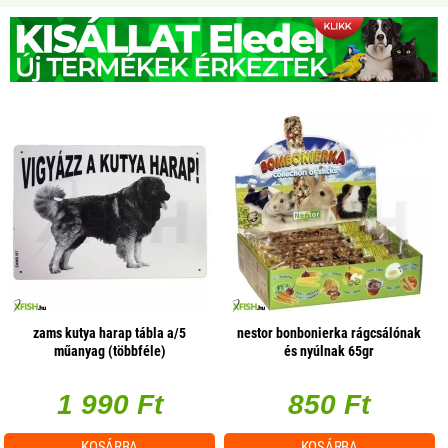
zams kutya harap tábla a/5
nestor bonbonierka rágcsálónak
műanyag (többféle)
és nyúlnak 65gr
1 990 Ft
850 Ft
KOSÁRBA
KOSÁRBA