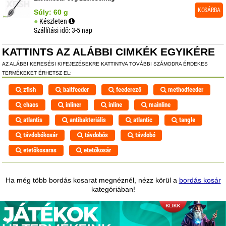
KOSÁRBA
Súly: 60 g
Készleten
Szállítási idő: 3-5 nap
KATTINTS AZ ALÁBBI CIMKÉK EGYIKÉRE
AZ ALÁBBI KERESÉSI KIFEJEZÉSEKRE KATTINTVA TOVÁBBI SZÁMODRA ÉRDEKES
TERMÉKEKET ÉRHETSZ EL:
zfish
baitfeeder
feederező
methodfeeder
chaos
inliner
inline
mainline
atlantis
antibakteriális
atlantic
tangle
távdobókosár
távdobós
távdobó
etetőkosaras
etetőkosár
Ha még több bordás kosarat megnéznél, nézz körül a
bordás kosár
kategóriában!