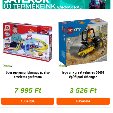
bburago junior bburago jr. első
lego city great vehicles 60401
emeletes garázsom
építőipari úthenger
7 995 Ft
3 526 Ft
KOSÁRBA
KOSÁRBA