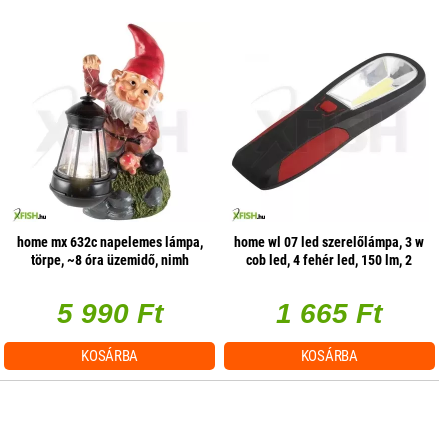
home mx 632c napelemes lámpa,
home wl 07 led szerelőlámpa, 3 w
törpe, ~8 óra üzemidő, nimh
cob led, 4 fehér led, 150 lm, 2
üzemmód, mágneses
5 990 Ft
1 665 Ft
KOSÁRBA
KOSÁRBA