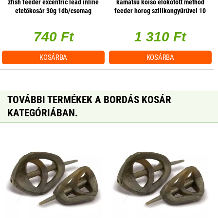
zfish feeder excentric lead inline
kamatsu koiso előkötött method
etetőkosár 30g 1db/csomag
feeder horog szilikongyűrűvel 10
cm 0,25 mm 8 blnr black nickel 10
db/csomag
740 Ft
1 310 Ft
KOSÁRBA
KOSÁRBA
TOVÁBBI TERMÉKEK A BORDÁS KOSÁR
KATEGÓRIÁBAN.