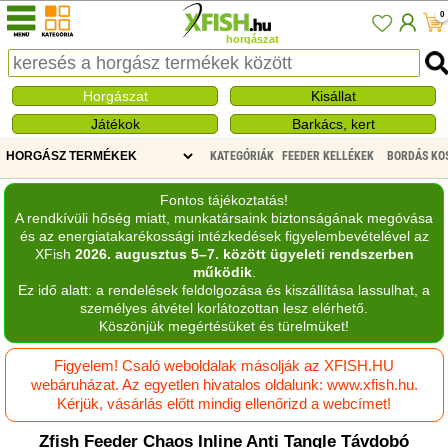
0
horgászat
Horgászat
Kisállat
Játékok
Barkács, kert
KATEGÓRIÁK
FEEDER KELLÉKEK
BORDÁS KO
Fontos tájékoztatás!
A rendkívüli hőség miatt, munkatársaink biztonságának megóvása
és az energiatakarékossági intézkedések figyelembevételével az
XFish
2026. augusztus 5–7. között ügyeleti rendszerben
működik
.
Ez idő alatt: a rendelések feldolgozása és kiszállítása lassulhat, a
személyes átvétel korlátozottan lesz elérhető.
Köszönjük megértésüket és türelmüket!
Figyelem! Csaló weboldalak másolják az XFISH.HU
webáruházat. Az egyetlen hivatalos oldalunk: www.xfish.hu.
Kérjük, vásárlás előtt mindig ellenőrizd a webcímet!
Zfish Feeder Chaos Inline Anti Tangle Távdobó