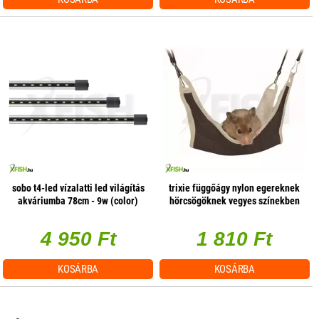
sobo t4-led vízalatti led világítás
trixie függőágy nylon egereknek
akváriumba 78cm - 9w (color)
hörcsögöknek vegyes színekben
18×18cm
4 950 Ft
1 810 Ft
KOSÁRBA
KOSÁRBA