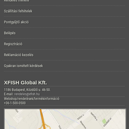
Rendelés menete
Szállítási feltételek
Pontgyűjtő akció
Belépés
Regisztráció
Reklamáció kezelés
Gyakran ismételt kérdések
XFISH Global Kft.
1186 Budapest, Közdűlő u. 46-50.
E-mail:
rendeles@xfish.hu
Webshop/rendelések/termékinformáció
+36-1-500-0500