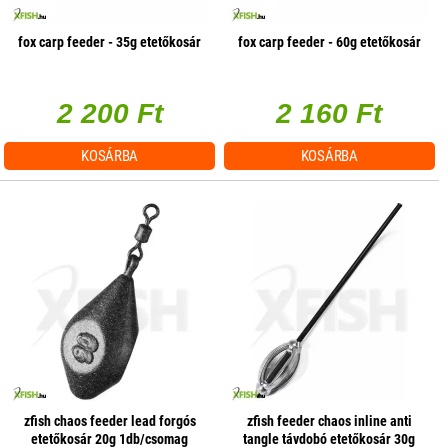
fox carp feeder - 35g etetőkosár
fox carp feeder - 60g etetőkosár
2 200 Ft
2 160 Ft
KOSÁRBA
KOSÁRBA
zfish chaos feeder lead forgós
zfish feeder chaos inline anti
etetőkosár 20g 1db/csomag
tangle távdobó etetőkosár 30g