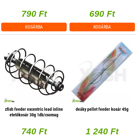
1db/csomag
790 Ft
690 Ft
KOSÁRBA
KOSÁRBA
zfish feeder excentric lead inline
deáky pellet feeder kosár 45g
etetőkosár 30g 1db/csomag
740 Ft
1 240 Ft