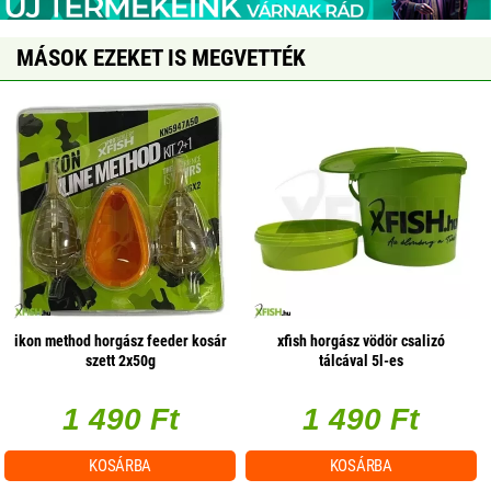
MÁSOK EZEKET IS MEGVETTÉK
ikon method horgász feeder kosár
xfish horgász vödör csalizó
szett 2x50g
tálcával 5l-es
1 490 Ft
1 490 Ft
KOSÁRBA
KOSÁRBA