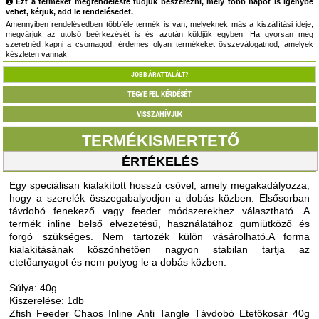
Ezt a terméket megrendelésre tudjuk beszerezni, mely több napot is igénybe
vehet, kérjük, add le rendelésedet.
Amennyiben rendelésedben többféle termék is van, melyeknek más a kiszállítási ideje,
megvárjuk az utolsó beérkezését is és azután küldjük egyben. Ha gyorsan meg
szeretnéd kapni a csomagod, érdemes olyan termékeket összeválogatnod, amelyek
készleten vannak.
JOBB ÁRAT TALÁLT?
TEGYE FEL KÉRDÉSÉT
VISSZAHÍVJUK
TERMÉKISMERTETŐ
ÉRTÉKELÉS
Egy speciálisan kialakított hosszú csővel, amely megakadályozza,
hogy a szerelék összegabalyodjon a dobás közben. Elsősorban
távdobó fenekező vagy feeder módszerekhez választható. A
termék inline belső elvezetésű, használatához gumiütköző és
forgó szükséges. Nem tartozék külön vásárolható.A forma
kialakításának köszönhetően nagyon stabilan tartja az
etetőanyagot és nem potyog le a dobás közben.
Súlya: 40g
Kiszerelése: 1db
Zfish Feeder Chaos Inline Anti Tangle Távdobó Etetőkosár 40g