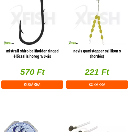
mistrall shiro baitholder ringed
nevis gumistopper szilikon s
élőcsalis horog 1/0-ás
(hordós)
10db/csomag
570 Ft
221 Ft
KOSÁRBA
KOSÁRBA