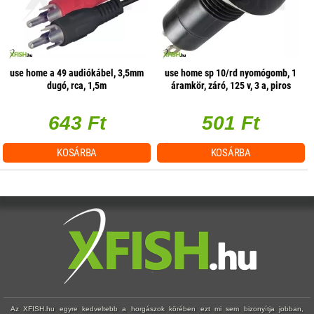
use home a 49 audiókábel, 3,5mm
use home sp 10/rd nyomógomb, 1
dugó, rca, 1,5m
áramkör, záró, 125 v, 3 a, piros
643 Ft
501 Ft
KOSÁRBA
KOSÁRBA
Az XFISH.hu egyre kedveltebb a horgászok körében ezt mi sem bizonyítja jobban,