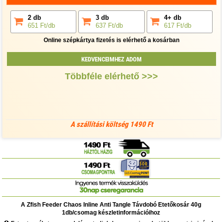
2 db
3 db
4+ db
651 Ft/db
637 Ft/db
617 Ft/db
Online szépkártya fizetés is elérhető a kosárban
KEDVENCEIMHEZ ADOM
Többféle elérhető >>>
A szállítási költség 1490 Ft
A Zfish Feeder Chaos Inline Anti Tangle Távdobó Etetőkosár 40g
1db/csomag készletinformációihoz