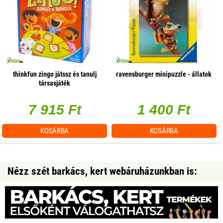
thinkfun zingo játssz és tanulj
ravensburger minipuzzle - állatok
társasjáték
7 915 Ft
1 400 Ft
KOSÁRBA
KOSÁRBA
Nézz szét barkács, kert webáruházunkban is: