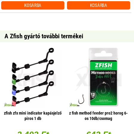
KOSÁRBA
KOSÁRBA
A Zfish gyártó további termékei
zfish zfx mini indicator kapásjelző
z fish method feeder pro2 horog 6-
piros 1 db
os 10db/csomag