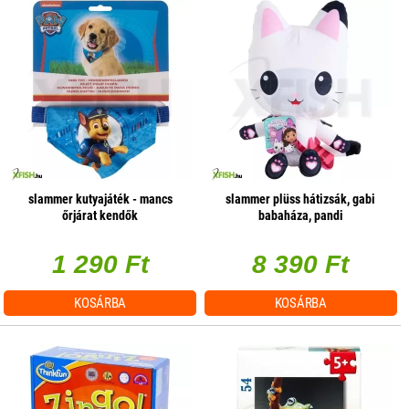
slammer kutyajáték - mancs
slammer plüss hátizsák, gabi
őrjárat kendők
babaháza, pandi
1 290 Ft
8 390 Ft
KOSÁRBA
KOSÁRBA