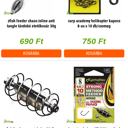
zfish feeder chaos inline anti
carp academy helikopter kapocs
tangle távdobó etetőkosár 30g
8-as s 10 db/csomag
1db/csomag
690 Ft
750 Ft
KOSÁRBA
KOSÁRBA