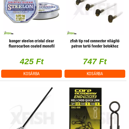
konger steelon cristal clear
zfish tip rod connector világító
fluorocarbon coated monofil
patron tartó feeder botokhoz
előkezsinór 30m 0,18mm 4,8kg
5db/csomag
425 Ft
747 Ft
KOSÁRBA
KOSÁRBA