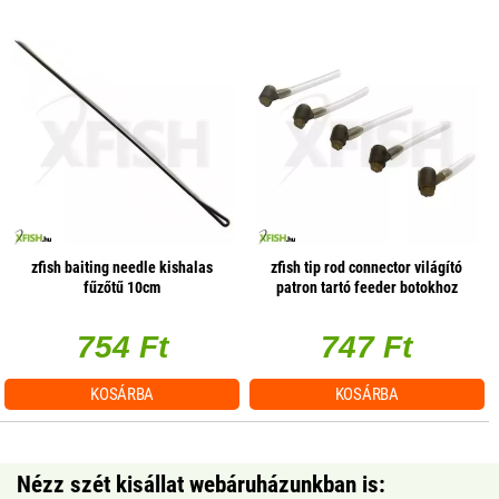
zfish baiting needle kishalas
zfish tip rod connector világító
fűzőtű 10cm
patron tartó feeder botokhoz
5db/csomag
754 Ft
747 Ft
KOSÁRBA
KOSÁRBA
Nézz szét kisállat webáruházunkban is: