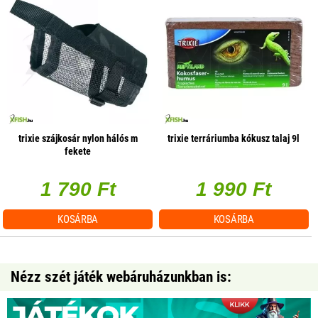
trixie szájkosár nylon hálós m
trixie terráriumba kókusz talaj 9l
fekete
1 790 Ft
1 990 Ft
KOSÁRBA
KOSÁRBA
Nézz szét játék webáruházunkban is: