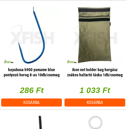
hayabusa h900 yamame blue
ikon net holder bag horgász
pontyozó horog 8-as 10db/csomag
zsákos haltartó táska 1db/csomag
286 Ft
1 033 Ft
KOSÁRBA
KOSÁRBA