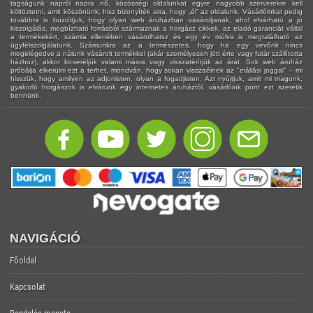
tagságunk napról napra nő, közösségi oldalunkat egyre nagyobb szerverekre kell
költöztetni, amit köszönünk, hisz bizonyíték arra, hogy „él” az oldalunk. Vásárlóinkat pedig
továbbra is buzdítjuk, hogy olyan web áruházban vásároljanak, ahol elvárható a jó
kiszolgálás, megbízható forrásból származnak a horgász cikkek, az eladó garanciát vállal
a termékekért, számla ellenében vásárolhatsz és egy év múlva is megtalálható az
ügyfélszolgálatunk. Számunkra az a természetes, hogy ha egy vevőnk nincs
megelégedve a nálunk vásárolt termékkel (akár személyesen jött érte vagy futár szállította
házhoz), akkor kicseréljük valami másra vagy visszatérítjük az árát. Sok web áruház
próbálja elkerülni ezt a terhet, mondván, hogy sokan visszaélnek az "elállási joggal" – mi
hisszük, hogy amilyen az adjonisten, olyan a fogadjisten. Azt nyújtjuk, amit mi magunk,
gyakorló horgászok is elvárunk egy internetes áruháztól, vásárlóink pont ezt szeretik
bennünk.
NAVIGÁCIÓ
Főoldal
Kapcsolat