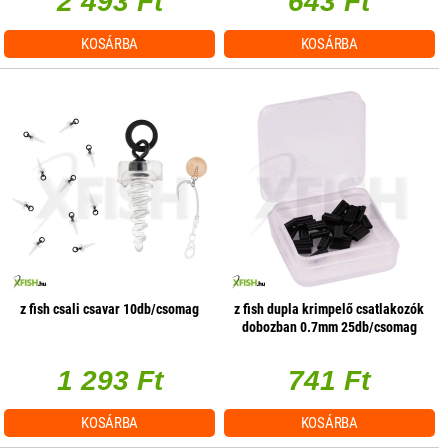
2 493 Ft
643 Ft
KOSÁRBA
KOSÁRBA
z fish csali csavar 10db/csomag
z fish dupla krimpelő csatlakozók
dobozban 0.7mm 25db/csomag
1 293 Ft
741 Ft
KOSÁRBA
KOSÁRBA