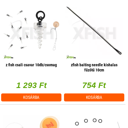
z fish csali csavar 10db/csomag
zfish baiting needle kishalas
fűzőtű 10cm
1 293 Ft
754 Ft
KOSÁRBA
KOSÁRBA