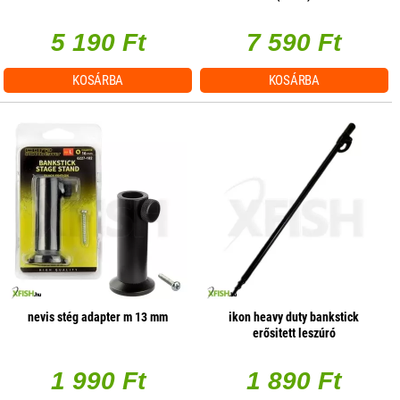
5 190 Ft
7 590 Ft
KOSÁRBA
KOSÁRBA
nevis stég adapter m 13 mm
ikon heavy duty bankstick
erősitett leszúró
1 990 Ft
1 890 Ft