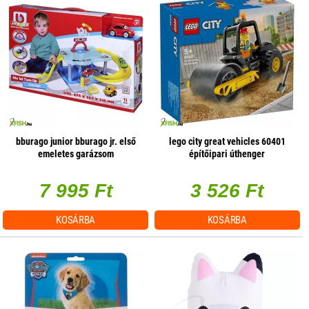
bburago junior bburago jr. első
lego city great vehicles 60401
emeletes garázsom
építőipari úthenger
7 995 Ft
3 526 Ft
KOSÁRBA
KOSÁRBA