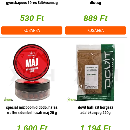
gyorskapocs 10-es 8db/csomag
db/csg
530 Ft
889 Ft
KOSÁRBA
KOSÁRBA
speciál mix boom oldódó, halas
dovit halliszt horgász
wafters dumbell csali máj 20 g
adalékanyag 220g
8mm
1 600 Ft
1 194 Ft