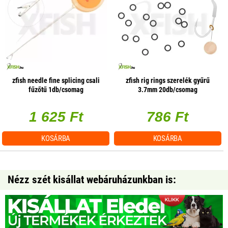
zfish needle fine splicing csali
zfish rig rings szerelék gyűrű
fűzőtű 1db/csomag
3.7mm 20db/csomag
1 625 Ft
786 Ft
KOSÁRBA
KOSÁRBA
Nézz szét kisállat webáruházunkban is: