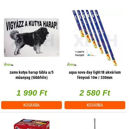
zams kutya harap tábla a/5
aqua nova day light t8 akvárium
műanyag (többféle)
fénycső 10w / 330mm
1 990 Ft
2 580 Ft
KOSÁRBA
KOSÁRBA