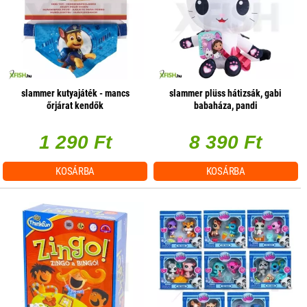
slammer kutyajáték - mancs
slammer plüss hátizsák, gabi
őrjárat kendők
babaháza, pandi
1 290 Ft
8 390 Ft
KOSÁRBA
KOSÁRBA