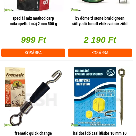
speciál mix method carp
by döme tf stone braid green
mikropellet máj 2 mm 500 g
süllyedő fonott előkezsinór zöld
10m 0,18mm
999 Ft
2 190 Ft
KOSÁRBA
KOSÁRBA
frenetic quick change
haldorádó csalitüske 10 mm 10