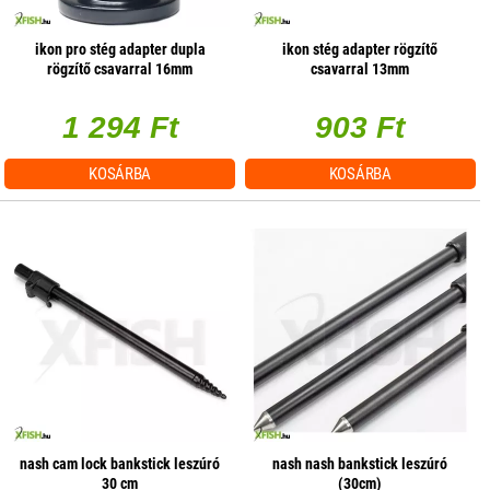
ikon pro stég adapter dupla
ikon stég adapter rögzítő
rögzítő csavarral 16mm
csavarral 13mm
1 294 Ft
903 Ft
KOSÁRBA
KOSÁRBA
nash cam lock bankstick leszúró
nash nash bankstick leszúró
30 cm
(30cm)