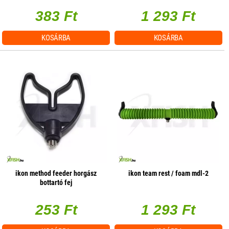
383 Ft
1 293 Ft
KOSÁRBA
KOSÁRBA
ikon method feeder horgász
ikon team rest / foam mdl-2
bottartó fej
253 Ft
1 293 Ft