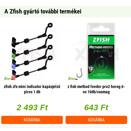
A Zfish gyártó további termékei
zfish zfx mini indicator kapásjelző
z fish method feeder pro2 horog 6-
piros 1 db
os 10db/csomag
2 493 Ft
643 Ft
KOSÁRBA
KOSÁRBA