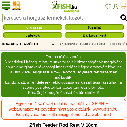
0
horgászat
Horgászat
Kisállat
Játékok
Barkács, kert
KATEGÓRIÁK
FEEDER KELLÉKEK
BOTTARTÓ 
Fontos tájékoztatás!
A rendkívüli hőség miatt, munkatársaink biztonságának megóvása
és az energiatakarékossági intézkedések figyelembevételével az
XFish
2026. augusztus 5–7. között ügyeleti rendszerben
működik
.
Ez idő alatt: a rendelések feldolgozása és kiszállítása lassulhat, a
személyes átvétel korlátozottan lesz elérhető.
Köszönjük megértésüket és türelmüket!
Figyelem! Csaló weboldalak másolják az XFISH.HU
webáruházat. Az egyetlen hivatalos oldalunk: www.xfish.hu.
Kérjük, vásárlás előtt mindig ellenőrizd a webcímet!
Zfish Feeder Rod Rest V 18cm