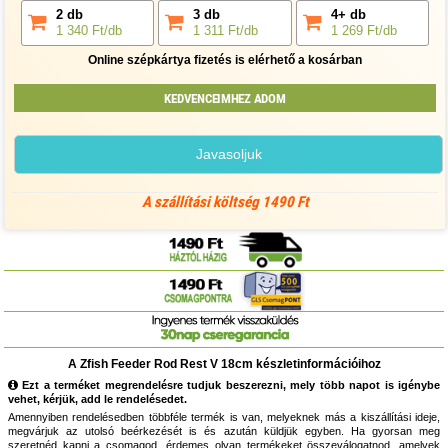
2 db
3 db
4+ db
1 340 Ft/db
1 311 Ft/db
1 269 Ft/db
Online szépkártya fizetés is elérhető a kosárban
KEDVENCEIMHEZ ADOM
Javasoljuk
A szállítási költség 1490 Ft
A Zfish Feeder Rod Rest V 18cm készletinformációihoz
Ezt a terméket megrendelésre tudjuk beszerezni, mely több napot is igénybe
vehet, kérjük, add le rendelésedet.
Amennyiben rendelésedben többféle termék is van, melyeknek más a kiszállítási ideje,
megvárjuk az utolsó beérkezését is és azután küldjük egyben. Ha gyorsan meg
szeretnéd kapni a csomagod, érdemes olyan termékeket összeválogatnod, amelyek