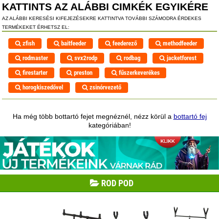
KATTINTS AZ ALÁBBI CIMKÉK EGYIKÉRE
AZ ALÁBBI KERESÉSI KIFEJEZÉSEKRE KATTINTVA TOVÁBBI SZÁMODRA ÉRDEKES
TERMÉKEKET ÉRHETSZ EL:
zfish
baitfeeder
feederező
methodfeeder
rodmaster
svx2rodp
rodbag
jacketforest
firestarter
preston
fűszerkeverékes
horogkiszedővel
zsinórvezető
Ha még több bottartó fejet megnéznél, nézz körül a
bottartó fej
kategóriában!
ROD POD