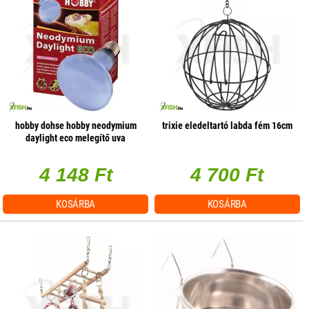
hobby dohse hobby neodymium
trixie eledeltartó labda fém 16cm
daylight eco melegítő uva
terrárium izzó - 42w e27
4 148 Ft
4 700 Ft
KOSÁRBA
KOSÁRBA