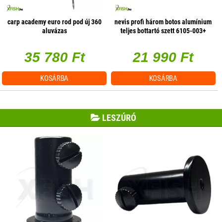
carp academy euro rod pod új 360
nevis profi három botos alumínium
aluvázas
teljes bottartó szett 6105-003+
6318-002
35 780 Ft
21 990 Ft
KOSÁRBA
KOSÁRBA
LESZÚRÓ