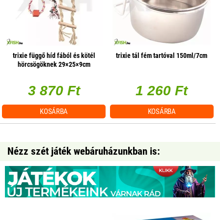
trixie függő híd fából és kötél
trixie tál fém tartóval 150ml/7cm
hörcsögöknek 29×25×9cm
3 870 Ft
1 260 Ft
KOSÁRBA
KOSÁRBA
Nézz szét játék webáruházunkban is: