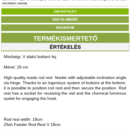
készleten vannak.
JOBB ÁRAT TALÁLT?
TEGYE FEL KÉRDÉSÉT
VISSZAHÍVJUK
TERMÉKISMERTETŐ
ÉRTÉKELÉS
Minőségi, V alakú bottaró fej.
Méret: 18 cm
High-quality made rod rest feeder with adjustable inclination angle
via hinge. Thanks to an ingenious system of buttons at the bottom,
it is possible to position rod rest and then secure the position. Rod
rest has a socket for receiving the vial and the chemical luminous
eyelet for engaging the hook.
Rod rest width: 18cm
Zfish Feeder Rod Rest V 18cm