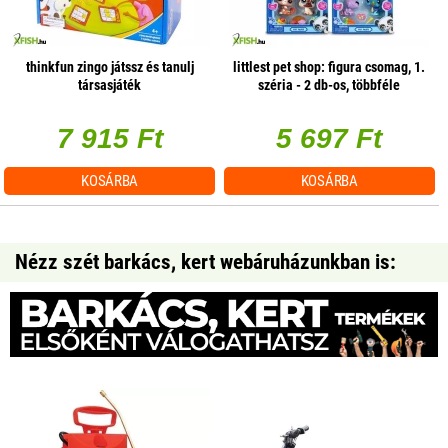
thinkfun zingo játssz és tanulj
littlest pet shop: figura csomag, 1.
társasjáték
széria - 2 db-os, többféle
7 915 Ft
5 697 Ft
KOSÁRBA
KOSÁRBA
Nézz szét barkács, kert webáruházunkban is: