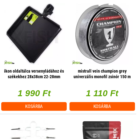
ikon oldaltálca versenyládához és
mistrall vein champion grey
székekhez 28x38cm 22-28mm
univerzális monofil zsinór 150 m
lábhoz
0,22 mm 7,50 kg
1 990 Ft
1 110 Ft
KOSÁRBA
KOSÁRBA