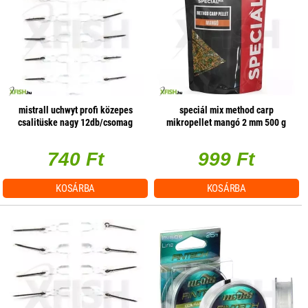
mistrall uchwyt profi közepes
speciál mix method carp
csalitüske nagy 12db/csomag
mikropellet mangó 2 mm 500 g
740 Ft
999 Ft
KOSÁRBA
KOSÁRBA