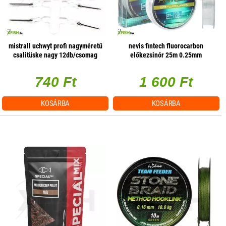
mistrall uchwyt profi nagyméretű
nevis fintech fluorocarbon
csalitüske nagy 12db/csomag
előkezsinór 25m 0.25mm
740 Ft
1 600 Ft
KOSÁRBA
KOSÁRBA