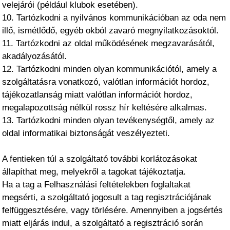
velejárói (például klubok esetében).
10. Tartózkodni a nyilvános kommunikációban az oda nem
illő, ismétlődő, egyéb okból zavaró megnyilatkozásoktól.
11. Tartózkodni az oldal működésének megzavarásától,
akadályozásától.
12. Tartózkodni minden olyan kommunikációtól, amely a
szolgáltatásra vonatkozó, valótlan információt hordoz,
tájékozatlanság miatt valótlan információt hordoz,
megalapozottság nélkül rossz hír keltésére alkalmas.
13. Tartózkodni minden olyan tevékenységtől, amely az
oldal informatikai biztonságát veszélyezteti.
A fentieken túl a szolgáltató további korlátozásokat
állapíthat meg, melyekről a tagokat tájékoztatja.
Ha a tag a Felhasználási feltételekben foglaltakat
megsérti, a szolgáltató jogosult a tag regisztrációjának
felfüggesztésére, vagy törlésére. Amennyiben a jogsértés
miatt eljárás indul, a szolgáltató a regisztráció során