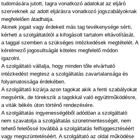
tudomására jutott, tagra vonatkozó adatokat az eljáró
szerveknek az adott eljárásra vonatkozó jogszabályoknak
megfelelően átadhatja.
Akinek jogait vagy érdekeit más tag tevékenysége sérti,
kérheti a szolgáltatótól a kifogásolt tartalom eltávolítását,
a taggal szemben a szükséges intézkedések megtételét. A
kérelmező jogosultságát köteles megfelelő módon
igazolni.
A szolgáltató vállalja, hogy minden tőle elvárható
intézkedést megtesz a szolgáltatás zavartalansága és
folyamatossága érdekében.
A szolgáltató kizárja azon tagokat akik a fenti szabályokat
megsértik, de törekszik a tagokkal való együttműködésre,
a viták békés úton történő rendezésére.
A szolgáltatás ingyenességéből adódóan a szolgáltató
nem szavatolja a szolgáltatás szünetmentességét, nem
tehető felelőssé továbbá a szolgáltatás felfüggesztéséért
vagy megszüntetéséért. A szolgáltató az oldal működése