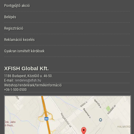
Pontgyűjtő akció
Belépés
Regisztráció
Reklamáció kezelés
Gyakran ismételt kérdések
XFISH Global Kft.
1186 Budapest, Közdűlő u. 46-50.
E-mail:
rendeles@xfish.hu
Webshop/rendelések/termékinformáció
+36-1-500-0500