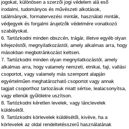
jogokat, különösen a szerzői jogi védelem alá eső
irodalmi, tudományos és művészeti alkotások,
találmányok, formatervezési minták, használati minták,
védjegyek és forgalmi árujelzők védelmére vonatkozó
szabályokat.
6. Tartózkodni minden obszcén, trágár, illetve egyéb olyan
kifejezéstől, megnyilatkozástól, amely alkalmas arra, hogy
másokban megbotránkozást keltsen.
7. Tartózkodni minden olyan megnyilatkozástól, amely
alkalmas arra, hogy valamely nemzeti, etnikai, faji, vallási
csoportot, vagy valamely más szempont alapján
egyértelműen meghatározható csoportot vagy annak
tagjait csoporthoz tartozásuk miatt sértse, lealacsonyítsa,
vagy ellenük gyűlöletre uszítson.
8. Tartózkodni kéretlen levelek, vagy lánclevelek
küldésétől.
9. Tartózkodni körlevelek küldésétől, kivéve, ha a
körlevelek az oldal rendeltetésszerű használatának