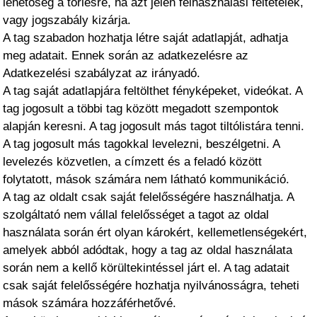
lehetőség a törlésre, ha azt jelen felhasználási feltételek,
vagy jogszabály kizárja.
A tag szabadon hozhatja létre saját adatlapját, adhatja
meg adatait. Ennek során az adatkezelésre az
Adatkezelési szabályzat az irányadó.
A tag saját adatlapjára feltölthet fényképeket, videókat. A
tag jogosult a többi tag között megadott szempontok
alapján keresni. A tag jogosult más tagot tiltólistára tenni.
A tag jogosult más tagokkal levelezni, beszélgetni. A
levelezés közvetlen, a címzett és a feladó között
folytatott, mások számára nem látható kommunikáció.
A tag az oldalt csak saját felelősségére használhatja. A
szolgáltató nem vállal felelősséget a tagot az oldal
használata során ért olyan károkért, kellemetlenségekért,
amelyek abból adódtak, hogy a tag az oldal használata
során nem a kellő körültekintéssel járt el. A tag adatait
csak saját felelősségére hozhatja nyilvánosságra, teheti
mások számára hozzáférhetővé.