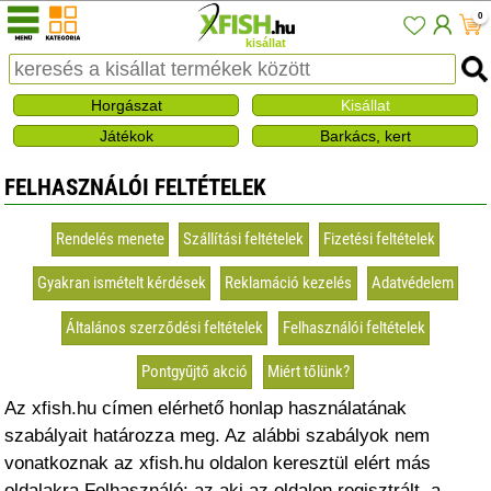
0
kisállat
Horgászat
Kisállat
Játékok
Barkács, kert
FELHASZNÁLÓI FELTÉTELEK
Rendelés menete
Szállítási feltételek
Fizetési feltételek
Gyakran ismételt kérdések
Reklamáció kezelés
Adatvédelem
Általános szerződési feltételek
Felhasználói feltételek
Pontgyűjtő akció
Miért tőlünk?
Az xfish.hu címen elérhető honlap használatának
szabályait határozza meg. Az alábbi szabályok nem
vonatkoznak az xfish.hu oldalon keresztül elért más
oldalakra.Felhasználó: az aki az oldalon regisztrált, a