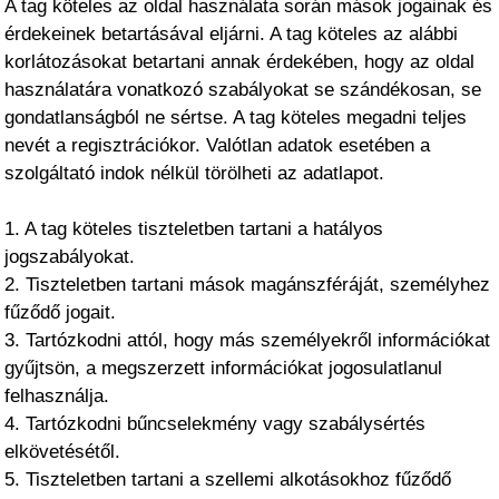
A tag köteles az oldal használata során mások jogainak és
érdekeinek betartásával eljárni. A tag köteles az alábbi
korlátozásokat betartani annak érdekében, hogy az oldal
használatára vonatkozó szabályokat se szándékosan, se
gondatlanságból ne sértse. A tag köteles megadni teljes
nevét a regisztrációkor. Valótlan adatok esetében a
szolgáltató indok nélkül törölheti az adatlapot.
1. A tag köteles tiszteletben tartani a hatályos
jogszabályokat.
2. Tiszteletben tartani mások magánszféráját, személyhez
fűződő jogait.
3. Tartózkodni attól, hogy más személyekről információkat
gyűjtsön, a megszerzett információkat jogosulatlanul
felhasználja.
4. Tartózkodni bűncselekmény vagy szabálysértés
elkövetésétől.
5. Tiszteletben tartani a szellemi alkotásokhoz fűződő