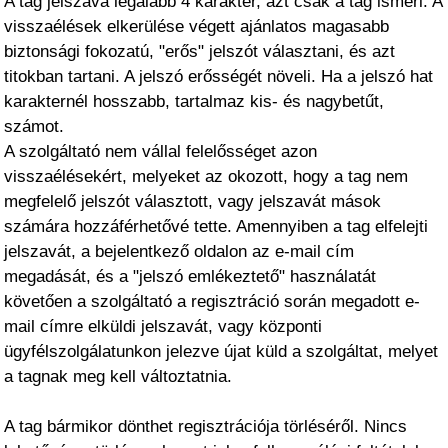
A tag jelszava legalább 4 karakter, azt csak a tag ismeri. A
visszaélések elkerülése végett ajánlatos magasabb
biztonsági fokozatú, "erős" jelszót választani, és azt
titokban tartani. A jelszó erősségét növeli. Ha a jelszó hat
karakternél hosszabb, tartalmaz kis- és nagybetűt,
számot.
A szolgáltató nem vállal felelősséget azon
visszaélésekért, melyeket az okozott, hogy a tag nem
megfelelő jelszót választott, vagy jelszavát mások
számára hozzáférhetővé tette. Amennyiben a tag elfelejti
jelszavát, a bejelentkező oldalon az e-mail cím
megadását, és a "jelszó emlékeztető" használatát
követően a szolgáltató a regisztráció során megadott e-
mail címre elküldi jelszavát, vagy központi
ügyfélszolgálatunkon jelezve újat küld a szolgáltat, melyet
a tagnak meg kell változtatnia.
A tag bármikor dönthet regisztrációja törléséről. Nincs