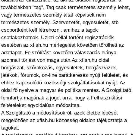
továbbiakban "tag". Tag csak természetes személy lehet,
vagy természetes személy által képviselt nem
természetes személy. Szervezetét, egyesületét, stb
csoportként kell létrehozni, amihez a tagok
csatlakozhatnak. Üzleti céllal történt regisztrációk
esetében az xfish.hu mérlegelést követően törölheti az
adatlapot. Felszólítást követően válaszadás hiánya
azonnali törlést von maga után.Az xfish.hu oldal
horgászat, szórakozás, egyesületek, horgászvizek,
játékok, fórumok, on-line barátkeresés nyújt felületet, és
ehhez kapcsolódó közösségi szolgáltatásokat nyújt. Az
oldal fő nyelve a magyar és politika mentes. A Szolgáltató
fenntartja magának a jogot arra, hogy a Felhasználási
feltételeket egyoldalúan módosítsa.
A Szolgáltató a módosításokról, azok életbe lépését
megelőzően az xfish.hu közösség oldalon tájékoztatja a
tagokat.