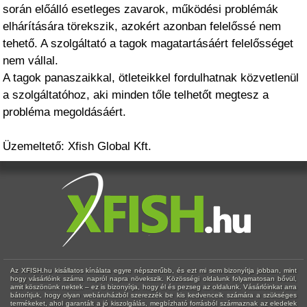
során előálló esetleges zavarok, működési problémák
elhárítására törekszik, azokért azonban felelőssé nem
tehető. A szolgáltató a tagok magatartásáért felelősséget
nem vállal.
A tagok panaszaikkal, ötleteikkel fordulhatnak közvetlenül
a szolgáltatóhoz, aki minden tőle telhetőt megtesz a
probléma megoldásáért.
Üzemeltető: Xfish Global Kft.
Az XFISH.hu kisállatos kínálata egyre népszerűbb, és ezt mi sem bizonyítja jobban, mint
hogy vásárlóink száma napról napra növekszik. Közösségi oldalunk folyamatosan bővül,
amit köszönünk nektek – ez is bizonyítja, hogy él és pezseg az oldalunk. Vásárlóinkat arra
bátorítjuk, hogy olyan webáruházból szerezzék be kis kedvenceik számára a szükséges
termékeket, ahol garantált a jó kiszolgálás, megbízható forrásból származnak az eledelek