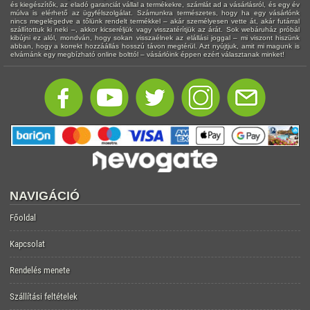
és kiegészítők, az eladó garanciát vállal a termékekre, számlát ad a vásárlásról, és egy év
múlva is elérhető az ügyfélszolgálat. Számunkra természetes, hogy ha egy vásárlónk
nincs megelégedve a tőlünk rendelt termékkel – akár személyesen vette át, akár futárral
szállítottuk ki neki –, akkor kicseréljük vagy visszatérítjük az árát. Sok webáruház próbál
kibújni ez alól, mondván, hogy sokan visszaélnek az elállási joggal – mi viszont hiszünk
abban, hogy a korrekt hozzáállás hosszú távon megtérül. Azt nyújtjuk, amit mi magunk is
elvárnánk egy megbízható online bolttól – vásárlóink éppen ezért választanak minket!
NAVIGÁCIÓ
Főoldal
Kapcsolat
Rendelés menete
Szállítási feltételek