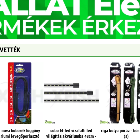
GVETTÉK
 nova buborékfüggöny
sobo t4-led vízalatti led
riga kutya póráz - bő
riumi levegőporlasztó
világítás akváriumba 48cm -
(s)