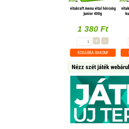
vitakraft menu vital hörcsög
vita
junior 400g
ku
1 380 Ft
+
-
KOSÁRBA
RAKOM!
Nézz szét játék webáru