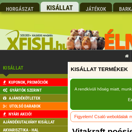
KISÁLLAT
HORGÁSZAT
JÁTÉKOK
BARK
KISÁLLAT
KUPONOK, PROMÓCIÓK
A rendkívüli hőség miatt, mun
GYÁRTÓK SZERINT
AJÁNDÉKÖTLETEK
Ez
UTOLSÓ DARABOK
NYÁRI AKCIÓ!
Figyelem! Csaló weboldalak má
AJÁNDÉKUTALVÁNY KISÁLLAT
Vitakraft poés
AKVARISZTIKA - HAL