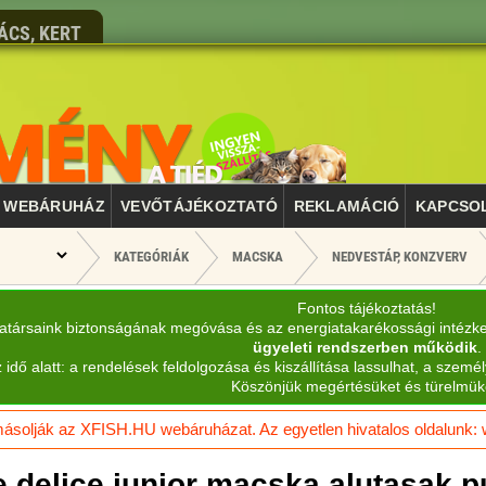
ÁCS, KERT
WEBÁRUHÁZ
VEVŐTÁJÉKOZTATÓ
REKLAMÁCIÓ
KAPCSO
KATEGÓRIÁK
MACSKA
NEDVESTÁP, KONZVERV
Fontos tájékoztatás!
katársaink biztonságának megóvása és az energiatakarékossági intézk
ügyeleti rendszerben működik
.
 idő alatt: a rendelések feldolgozása és kiszállítása lassulhat, a személ
Köszönjük megértésüket és türelmük
solják az XFISH.HU webáruházat. Az egyetlen hivatalos oldalunk: ww
ie delice junior macska alutasak 