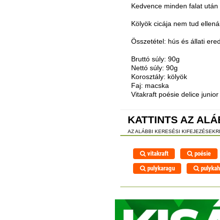
Kedvence minden falat után ú
Kölyök cicája nem tud ellená
Összetétel: hús és állati er
Bruttó súly: 90g
Nettó súly: 90g
Korosztály: kölyök
Faj: macska
Vitakraft poésie delice juni
KATTINTS AZ ALÁ
AZ ALÁBBI KERESÉSI KIFEJEZÉSEK
vitakraft
poésie
pulykaragu
pulyka