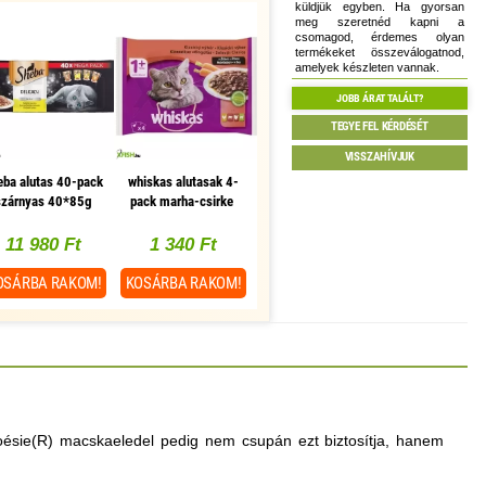
küldjük egyben. Ha gyorsan
meg szeretnéd kapni a
csomagod, érdemes olyan
termékeket összeválogatnod,
amelyek készleten vannak.
JOBB ÁRAT TALÁLT?
TEGYE FEL KÉRDÉSÉT
VISSZAHÍVJUK
eba alutas 40-pack
whiskas alutasak 4-
szárnyas 40*85g
pack marha-csirke
multipack, 1
mártásban 4x85g
db/csomag
multipack
11 980 Ft
1 340 Ft
OSÁRBA
RAKOM!
KOSÁRBA
RAKOM!
oésie(R) macskaeledel pedig nem csupán ezt biztosítja, hanem