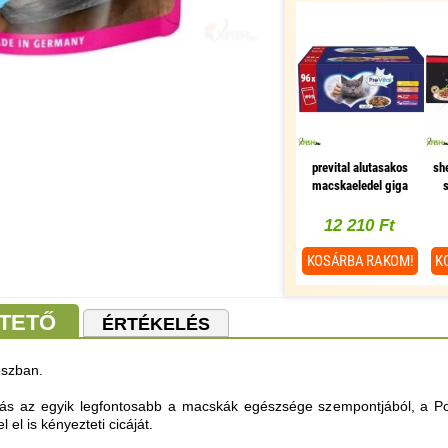
prevital alutasakos
sh
macskaeledel giga
box 96x100g
12 210 Ft
KOSÁRBA
RAKOM!
K
TETŐ
ÉRTÉKELÉS
ószban.
ozás az egyik legfontosabb a macskák egészsége szempontjából, a P
l el is kényezteti cicáját.