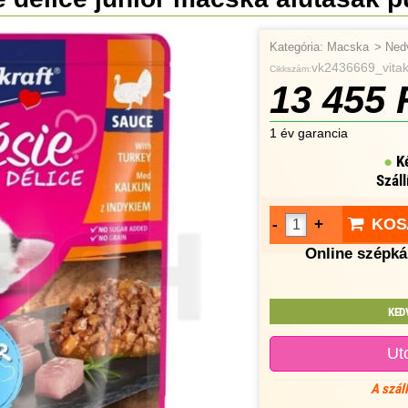
Kategória:
Macska
>
Ned
vk2436669_vitak
Cikkszám:
13 455 
1 év garancia
K
Száll
KOS
-
+
Online szépkár
KED
Ut
A szál