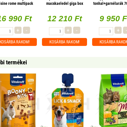
isine rome multipack
macskaeledel giga box
tonhal+garnélarák 7
96x100g
db/csomag
16 990 Ft
12 210 Ft
9 950 F
+
-
+
-
+
KOSÁRBA
RAKOM!
KOSÁRBA
RAKOM!
KOSÁRBA
RAKO
bbi termékei