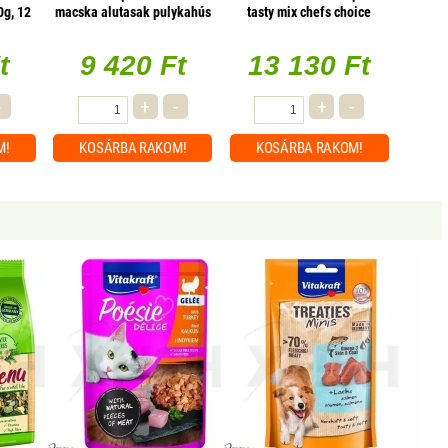
0g, 12
macska alutasak pulykahús
tasty mix chefs choice
zselében 85g, 23 db/csomag
mártásban 4x85g multipack,
13 db/csomag
t
9 420 Ft
13 130 Ft
-
+
-
+
-
M!
KOSÁRBA
RAKOM!
KOSÁRBA
RAKOM!