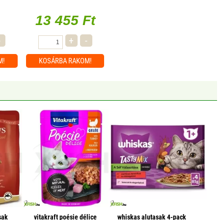
tőkehal 85g, 1 db/csomag
13 455 Ft
-
+
-
M!
KOSÁRBA
RAKOM!
sak
vitakraft poésie délice
whiskas alutasak 4-pack