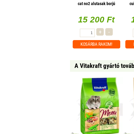
cat no2 alutasak borjú
cu
almával - mono protein 85g
1 db/csomag
15 200 Ft
+
-
KOSÁRBA
RAKOM!
A Vitakraft gyártó tová