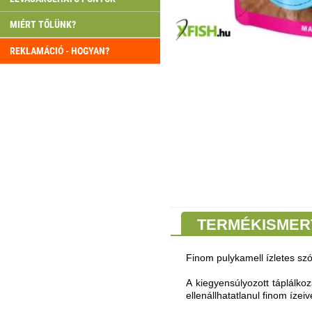
MIÉRT TŐLÜNK?
REKLAMÁCIÓ - HOGYAN?
TERMÉKISMER
Finom pulykamell ízletes sz
A kiegyensúlyozott táplálk
ellenállhatatlanul finom ízeive