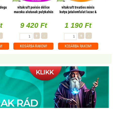
 degu
vitakraft poésie délice
vitakraft treaties minis
macska alutasak pulykahús
kutya jutalomfalat lazac &
zselében 85g, 23 db/csomag
omega-3 48g
t
9 420 Ft
1 190 Ft
-
+
-
+
-
M!
KOSÁRBA
RAKOM!
KOSÁRBA
RAKOM!