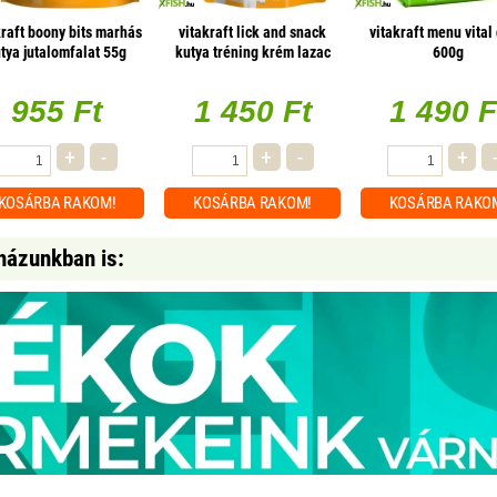
kraft boony bits marhás
vitakraft lick and snack
vitakraft menu vital
tya jutalomfalat 55g
kutya tréning krém lazac
600g
60g
955 Ft
1 450 Ft
1 490 F
+
-
+
-
+
KOSÁRBA
RAKOM!
KOSÁRBA
RAKOM!
KOSÁRBA
RAKO
házunkban is: