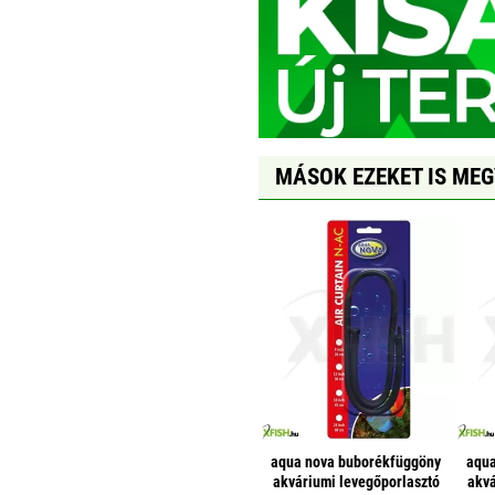
MÁSOK EZEKET IS ME
aqua nova buborékfüggöny
aqua
akváriumi levegőporlasztó
akvá