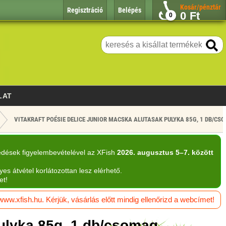
Kosár/pénztár
Regisztráció
Belépés
0
Ft
0
LAT
VITAKRAFT POÉSIE DELICE JUNIOR MACSKA ALUTASAK PULYKA 85G, 1 DB/CS
edések figyelembevételével az XFish
2026. augusztus 5–7. között
yes átvétel korlátozottan lesz elérhető.
et!
w.xfish.hu. Kérjük, vásárlás előtt mindig ellenőrizd a webcímet!
pulyka 85g, 1 db/csomag