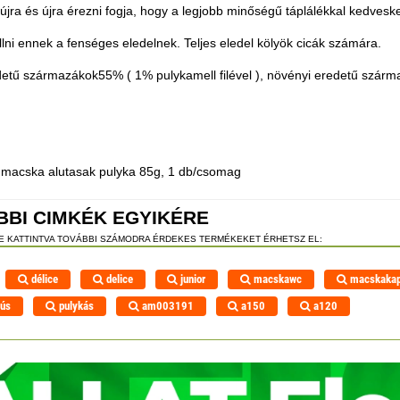
jra és újra érezni fogja, hogy a legjobb minőségű táplálékkal kedveske
llni ennek a fenséges eledelnek. Teljes eledel kölyök cicák számára.
edetű származákok55% ( 1% pulykamell filével ), növényi eredetű szárm
or macska alutasak pulyka 85g, 1 db/csomag
BBI CIMKÉK EGYIKÉRE
RE KATTINTVA TOVÁBBI SZÁMODRA ÉRDEKES TERMÉKEKET ÉRHETSZ EL:
délice
delice
junior
macskawc
macskakap
hús
pulykás
am003191
a150
a120