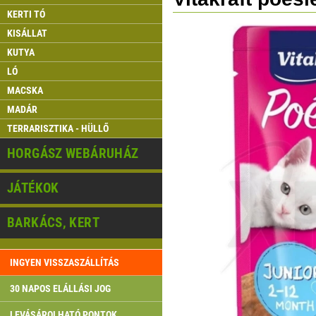
KERTI TÓ
KISÁLLAT
KUTYA
LÓ
MACSKA
MADÁR
TERRARISZTIKA - HÜLLŐ
HORGÁSZ WEBÁRUHÁZ
JÁTÉKOK
BARKÁCS, KERT
INGYEN VISSZASZÁLLÍTÁS
30 NAPOS ELÁLLÁSI JOG
LEVÁSÁROLHATÓ PONTOK