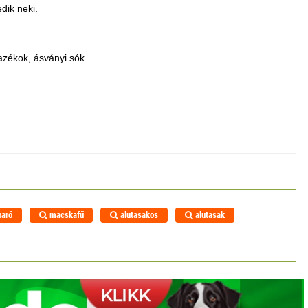
dik neki.
azékok, ásványi sók.
aró
macskafű
alutasakos
alutasak