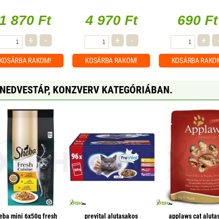
75cm
5,4w (color)
1 870 Ft
4 970 Ft
690 Ft
+
-
+
-
+
KOSÁRBA
RAKOM!
KOSÁRBA
RAKOM!
KOSÁRBA
RAKO
 NEDVESTÁP, KONZVERV KATEGÓRIÁBAN.
eba mini 6x50g fresh
prevital alutasakos
applaws cat aluta