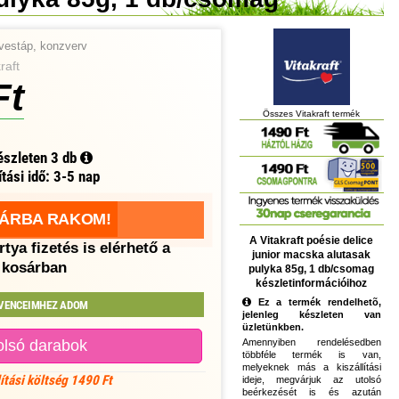
vestáp, konzverv
raft
Ft
Összes Vitakraft termék
észleten
3 db
ítási idő: 3-5 nap
ÁRBA RAKOM!
A Vitakraft poésie delice
tya fizetés is elérhető a
junior macska alutasak
kosárban
pulyka 85g, 1 db/csomag
készletinformációihoz
Ez a termék rendelhetõ,
VENCEIMHEZ ADOM
jelenleg készleten van
üzletünkben.
olsó darabok
Amennyiben rendelésedben
többféle termék is van,
melyeknek más a kiszállítási
lítási költség 1490 Ft
ideje, megvárjuk az utolsó
beérkezését is és azután