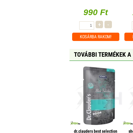
30cm
990 Ft
+
-
KOSÁRBA
RAKOM!
TOVÁBBI TERMÉKEK A
dr.clauders best selection
sh