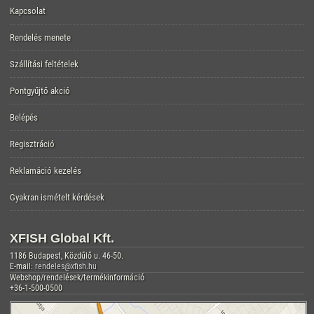
Kapcsolat
Rendelés menete
Szállítási feltételek
Pontgyűjtő akció
Belépés
Regisztráció
Reklamáció kezelés
Gyakran ismételt kérdések
XFISH Global Kft.
1186 Budapest, Közdűlő u. 46-50.
E-mail:
rendeles@xfish.hu
Webshop/rendelések/termékinformáció
+36-1-500-0500