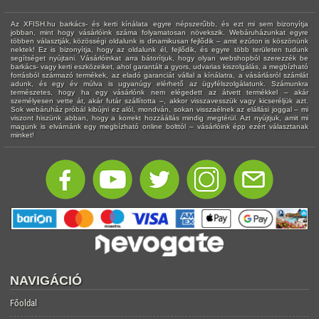
Az XFISH.hu barkács- és kerti kínálata egyre népszerűbb, és ezt mi sem bizonyítja
jobban, mint hogy vásárlóink száma folyamatosan növekszik. Webáruházunkat egyre
többen választják, közösségi oldalunk is dinamikusan fejlődik – amit ezúton is köszönünk
nektek! Ez is bizonyítja, hogy az oldalunk él, fejlődik, és egyre több területen tudunk
segítséget nyújtani. Vásárlóinkat arra bátorítjuk, hogy olyan webshopból szerezzék be
barkács- vagy kerti eszközeiket, ahol garantált a gyors, udvarias kiszolgálás, a megbízható
forrásból származó termékek, az eladó garanciát vállal a kínálatra, a vásárlásról számlát
adunk, és egy év múlva is ugyanúgy elérhető az ügyfélszolgálatunk. Számunkra
természetes, hogy ha egy vásárlónk nem elégedett az átvett termékkel – akár
személyesen vette át, akár futár szállította –, akkor visszavesszük vagy kicseréljük azt.
Sok webáruház próbál kibújni ez alól, mondván, sokan visszaélnek az elállási joggal – mi
viszont hiszünk abban, hogy a korrekt hozzáállás mindig megtérül. Azt nyújtjuk, amit mi
magunk is elvárnánk egy megbízható online bolttól – vásárlóink épp ezért választanak
minket!
NAVIGÁCIÓ
Főoldal