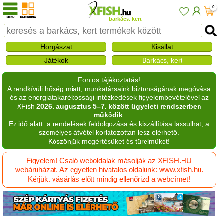
0
barkács, kert
Horgászat
Kisállat
Játékok
Barkács, kert
Fontos tájékoztatás!
A rendkívüli hőség miatt, munkatársaink biztonságának megóvása
és az energiatakarékossági intézkedések figyelembevételével az
XFish
2026. augusztus 5–7. között ügyeleti rendszerben
működik
.
Ez idő alatt: a rendelések feldolgozása és kiszállítása lassulhat, a
személyes átvétel korlátozottan lesz elérhető.
Köszönjük megértésüket és türelmüket!
Figyelem! Csaló weboldalak másolják az XFISH.HU
webáruházat. Az egyetlen hivatalos oldalunk: www.xfish.hu.
Kérjük, vásárlás előtt mindig ellenőrizd a webcímet!