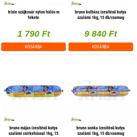
trixie szájkosár nylon hálós m
bruno kolbász ízesítésű kutya
fekete
szalámi 1kg, 15 db/csomag
1 790 Ft
9 840 Ft
KOSÁRBA
KOSÁRBA
bruno májas ízesítésű kutya
bruno sonka ízesítésű kutya
szalámi csirkehússal 1kg, 15
szalámi 1kg, 15 db/csomag