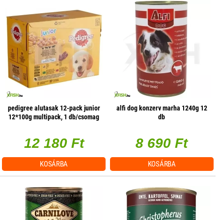
pedigree alutasak 12-pack junior
alfi dog konzerv marha 1240g 12
12*100g multipack, 1 db/csomag
db
12 180 Ft
8 690 Ft
KOSÁRBA
KOSÁRBA