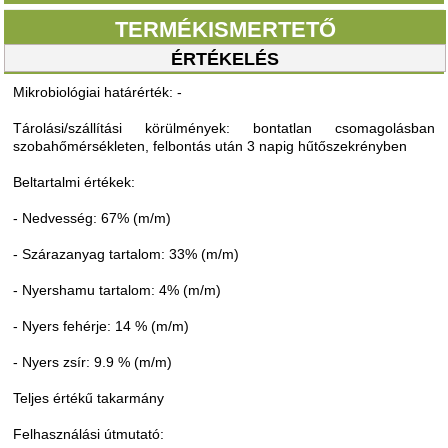
TERMÉKISMERTETŐ
ÉRTÉKELÉS
Mikrobiológiai határérték: -
Tárolási/szállítási körülmények: bontatlan csomagolásban
szobahőmérsékleten, felbontás után 3 napig hűtőszekrényben
Beltartalmi értékek:
- Nedvesség: 67% (m/m)
- Szárazanyag tartalom: 33% (m/m)
- Nyershamu tartalom: 4% (m/m)
- Nyers fehérje: 14 % (m/m)
- Nyers zsír: 9.9 % (m/m)
Teljes értékű takarmány
Felhasználási útmutató: