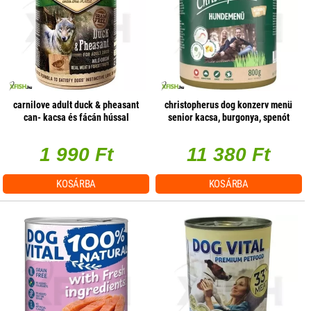
carnilove adult duck & pheasant
christopherus dog konzerv menü
can- kacsa és fácán hússal
senior kacsa, burgonya, spenót
konzerv 400g
800g, 6 db/csomag
1 990 Ft
11 380 Ft
KOSÁRBA
KOSÁRBA