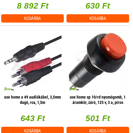
8 892 Ft
630 Ft
KOSÁRBA
KOSÁRBA
use home a 49 audiókábel, 3,5mm
use home sp 10/rd nyomógomb, 1
dugó, rca, 1,5m
áramkör, záró, 125 v, 3 a, piros
643 Ft
501 Ft
KOSÁRBA
KOSÁRBA