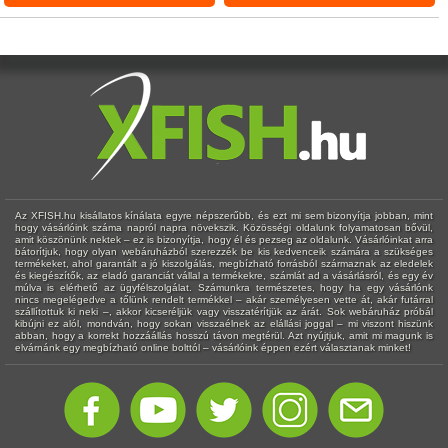
Az XFISH.hu kisállatos kínálata egyre népszerűbb, és ezt mi sem bizonyítja jobban, mint
hogy vásárlóink száma napról napra növekszik. Közösségi oldalunk folyamatosan bővül,
amit köszönünk nektek – ez is bizonyítja, hogy él és pezseg az oldalunk. Vásárlóinkat arra
bátorítjuk, hogy olyan webáruházból szerezzék be kis kedvenceik számára a szükséges
termékeket, ahol garantált a jó kiszolgálás, megbízható forrásból származnak az eledelek
és kiegészítők, az eladó garanciát vállal a termékekre, számlát ad a vásárlásról, és egy év
múlva is elérhető az ügyfélszolgálat. Számunkra természetes, hogy ha egy vásárlónk
nincs megelégedve a tőlünk rendelt termékkel – akár személyesen vette át, akár futárral
szállítottuk ki neki –, akkor kicseréljük vagy visszatérítjük az árát. Sok webáruház próbál
kibújni ez alól, mondván, hogy sokan visszaélnek az elállási joggal – mi viszont hiszünk
abban, hogy a korrekt hozzáállás hosszú távon megtérül. Azt nyújtjuk, amit mi magunk is
elvárnánk egy megbízható online bolttól – vásárlóink éppen ezért választanak minket!