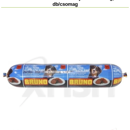
db/csomag