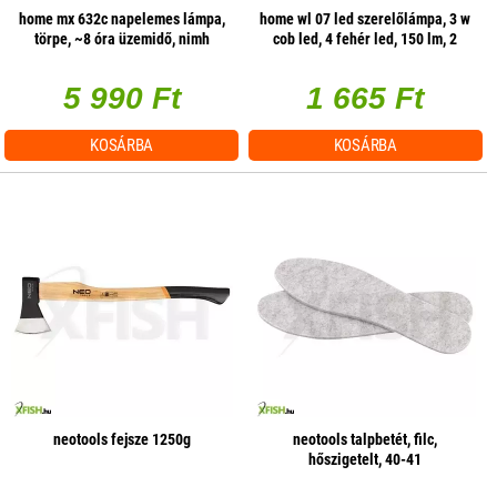
home mx 632c napelemes lámpa,
home wl 07 led szerelőlámpa, 3 w
törpe, ~8 óra üzemidő, nimh
cob led, 4 fehér led, 150 lm, 2
üzemmód, mágneses
5 990 Ft
1 665 Ft
KOSÁRBA
KOSÁRBA
neotools fejsze 1250g
neotools talpbetét, filc,
hőszigetelt, 40-41