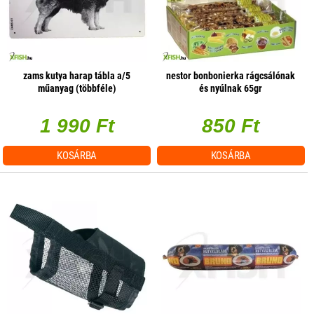
zams kutya harap tábla a/5
nestor bonbonierka rágcsálónak
műanyag (többféle)
és nyúlnak 65gr
1 990 Ft
850 Ft
KOSÁRBA
KOSÁRBA