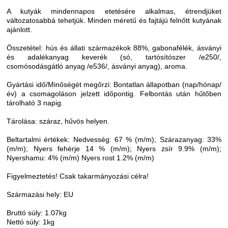
A kutyák mindennapos etetésére alkalmas, étrendjüket
változatosabbá tehetjük. Minden méretű és fajtájú felnőtt kutyának
ajánlott.
Összetétel: hús és állati származékok 88%, gabonafélék, ásványi
és adalékanyag keverék (só, tartósítószer /e250/,
csomósodásgátló anyag /e536/, ásványi anyag), aroma.
Gyártási idő/Minőségét megőrzi: Bontatlan állapotban (nap/hónap/
év) a csomagoláson jelzett időpontig. Felbontás után hűtőben
tárolható 3 napig.
Tárolása: száraz, hűvös helyen.
Beltartalmi értékek: Nedvesség: 67 % (m/m); Szárazanyag: 33%
(m/m); Nyers fehérje 14 % (m/m); Nyers zsír 9.9% (m/m);
Nyershamu: 4% (m/m) Nyers rost 1.2% (m/m)
Figyelmeztetés! Csak takarmányozási célra!
Származási hely: EU
Bruttó súly: 1.07kg
Nettó súly: 1kg