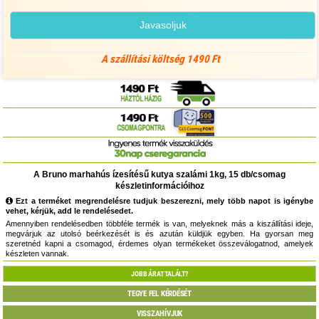
Javasoljuk
A szállítási költség 1490 Ft
A Bruno marhahús ízesítésű kutya szalámi 1kg, 15 db/csomag
készletinformációihoz
Ezt a terméket megrendelésre tudjuk beszerezni, mely több napot is igénybe
vehet, kérjük, add le rendelésedet.
Amennyiben rendelésedben többféle termék is van, melyeknek más a kiszállítási ideje,
megvárjuk az utolsó beérkezését is és azután küldjük egyben. Ha gyorsan meg
szeretnéd kapni a csomagod, érdemes olyan termékeket összeválogatnod, amelyek
készleten vannak.
JOBB ÁRAT TALÁLT?
TEGYE FEL KÉRDÉSÉT
VISSZAHÍVJUK