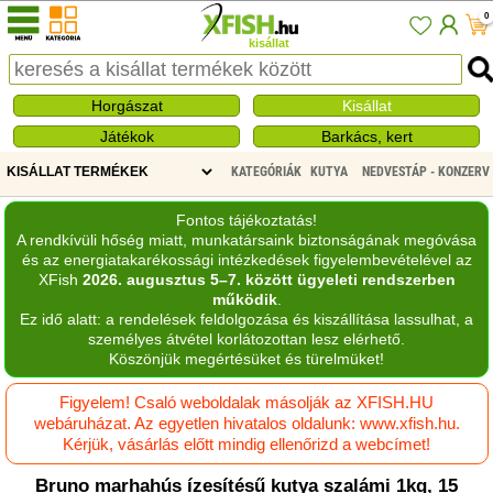
0
kisállat
Horgászat
Kisállat
Játékok
Barkács, kert
KATEGÓRIÁK
KUTYA
NEDVESTÁP - KONZERV
Fontos tájékoztatás!
A rendkívüli hőség miatt, munkatársaink biztonságának megóvása
és az energiatakarékossági intézkedések figyelembevételével az
XFish
2026. augusztus 5–7. között ügyeleti rendszerben
működik
.
Ez idő alatt: a rendelések feldolgozása és kiszállítása lassulhat, a
személyes átvétel korlátozottan lesz elérhető.
Köszönjük megértésüket és türelmüket!
Figyelem! Csaló weboldalak másolják az XFISH.HU
webáruházat. Az egyetlen hivatalos oldalunk: www.xfish.hu.
Kérjük, vásárlás előtt mindig ellenőrizd a webcímet!
Bruno marhahús ízesítésű kutya szalámi 1kg, 15