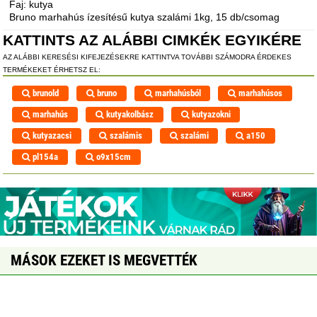
Faj: kutya
Bruno marhahús ízesítésű kutya szalámi 1kg, 15 db/csomag
KATTINTS AZ ALÁBBI CIMKÉK EGYIKÉRE
AZ ALÁBBI KERESÉSI KIFEJEZÉSEKRE KATTINTVA TOVÁBBI SZÁMODRA ÉRDEKES
TERMÉKEKET ÉRHETSZ EL:
brunold
bruno
marhahúsból
marhahúsos
marhahús
kutyakolbász
kutyazokni
kutyazacsi
szalámis
szalámi
a150
pl154a
o9x15cm
MÁSOK EZEKET IS MEGVETTÉK