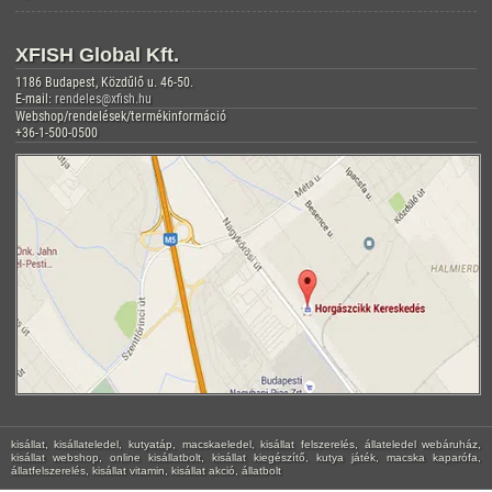
XFISH Global Kft.
1186 Budapest, Közdűlő u. 46-50.
E-mail:
rendeles@xfish.hu
Webshop/rendelések/termékinformáció
+36-1-500-0500
kisállat, kisállateledel, kutyatáp, macskaeledel, kisállat felszerelés, állateledel webáruház,
kisállat webshop, online kisállatbolt, kisállat kiegészítő, kutya játék, macska kaparófa,
állatfelszerelés, kisállat vitamin, kisállat akció, állatbolt