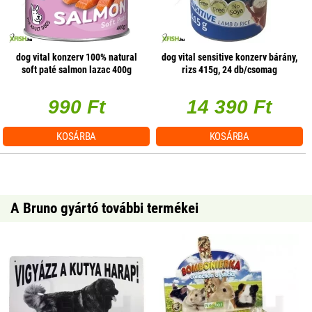
dog vital konzerv 100% natural
dog vital sensitive konzerv bárány,
soft paté salmon lazac 400g
rizs 415g, 24 db/csomag
1db/csomag
990 Ft
14 390 Ft
KOSÁRBA
KOSÁRBA
A Bruno gyártó további termékei