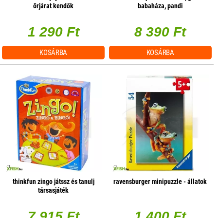
őrjárat kendők
babaháza, pandi
1 290 Ft
8 390 Ft
KOSÁRBA
KOSÁRBA
thinkfun zingo játssz és tanulj
ravensburger minipuzzle - állatok
társasjáték
7 915 Ft
1 400 Ft