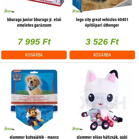
bburago junior bburago jr. első
lego city great vehicles 60401
emeletes garázsom
építőipari úthenger
7 995 Ft
3 526 Ft
KOSÁRBA
KOSÁRBA
slammer kutyajáték - mancs
slammer plüss hátizsák, gabi