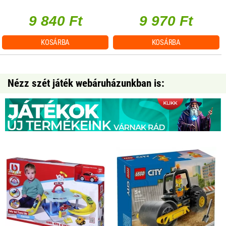
db/csomag
9 840 Ft
9 970 Ft
KOSÁRBA
KOSÁRBA
Nézz szét játék webáruházunkban is: