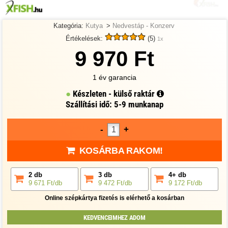
Kategória:
Kutya
>
Nedvestáp - Konzerv
Értékelések:
(5)
1x
9 970 Ft
1 év garancia
Készleten - külső raktár
Szállítási idő: 5-9 munkanap
-
+
KOSÁRBA RAKOM!
2 db
3 db
4+ db
9 671 Ft/db
9 472 Ft/db
9 172 Ft/db
Online szépkártya fizetés is elérhető a kosárban
KEDVENCEIMHEZ ADOM