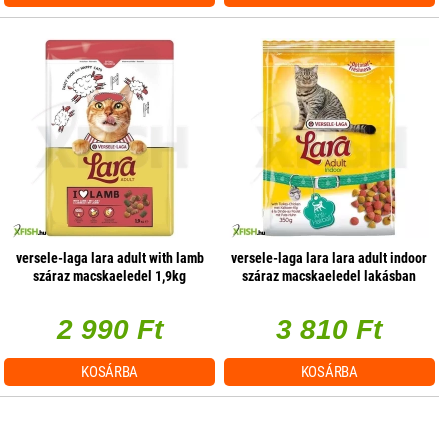
versele-laga lara adult with lamb
versele-laga lara lara adult indoor
száraz macskaeledel 1,9kg
száraz macskaeledel lakásban
(bárány)
tartott macskáknak 2kg
2 990 Ft
3 810 Ft
KOSÁRBA
KOSÁRBA