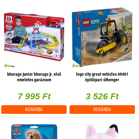
bburago junior bburago jr. első
lego city great vehicles 60401
emeletes garázsom
építőipari úthenger
7 995 Ft
3 526 Ft
KOSÁRBA
KOSÁRBA