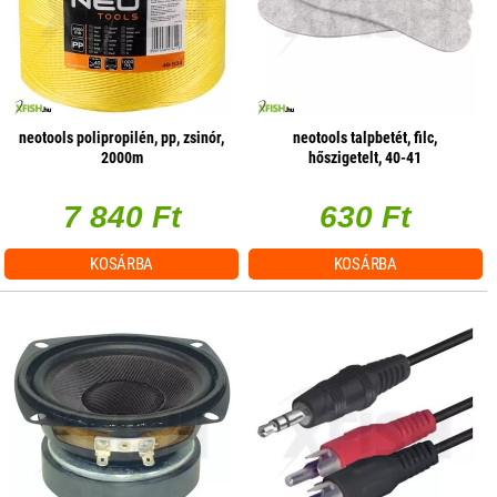
neotools polipropilén, pp, zsinór,
neotools talpbetét, filc,
2000m
hőszigetelt, 40-41
7 840 Ft
630 Ft
KOSÁRBA
KOSÁRBA