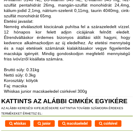
szulfát pentahidrát 26mg, mangán-szulfát monohidrát 24,4mg,
kálium-jodid 2,1mg, nátrium-szelenit 0,11mg, taurin 4040mg, cink-
szulfát monohidrát 65mg.
Etetési javaslat:
Nemrég elválasztott kiscicának puhítsa fel a szárazeledelt vízzel.
12 hónapos kor felett adjon cicájának felnőtt eledelt.
Étrendváltáskor érdemes bizonyos átállási időt hagyni, hogy
kedvence alkalmazkodjon az új eledelhez. Az etetési mennyiség
és a napi etetések számának kialakításakor vegye figyelembe
macskája igényét. Mindig gondoskodjon megfelelő mennyiségű
friss ivóvízről kisállata számára.
Bruttó súly: 0.31kg
Nettó súly: 0.3kg
Korosztály: kölyök
Faj: macska
Whiskas junior macskaeledel csirkével 300g
KATTINTS AZ ALÁBBI CIMKÉK EGYIKÉRE
AZ ALÁBBI KERESÉSI KIFEJEZÉSEKRE KATTINTVA TOVÁBBI SZÁMODRA ÉRDEKES
TERMÉKEKET ÉRHETSZ EL:
whiskas
junior
macskaeledel
csirkével