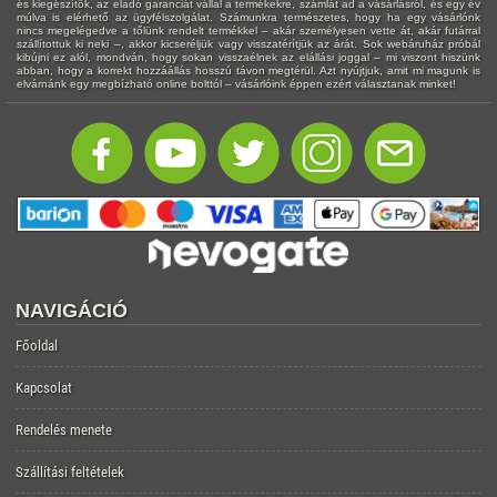
és kiegészítők, az eladó garanciát vállal a termékekre, számlát ad a vásárlásról, és egy év
múlva is elérhető az ügyfélszolgálat. Számunkra természetes, hogy ha egy vásárlónk
nincs megelégedve a tőlünk rendelt termékkel – akár személyesen vette át, akár futárral
szállítottuk ki neki –, akkor kicseréljük vagy visszatérítjük az árát. Sok webáruház próbál
kibújni ez alól, mondván, hogy sokan visszaélnek az elállási joggal – mi viszont hiszünk
abban, hogy a korrekt hozzáállás hosszú távon megtérül. Azt nyújtjuk, amit mi magunk is
elvárnánk egy megbízható online bolttól – vásárlóink éppen ezért választanak minket!
NAVIGÁCIÓ
Főoldal
Kapcsolat
Rendelés menete
Szállítási feltételek