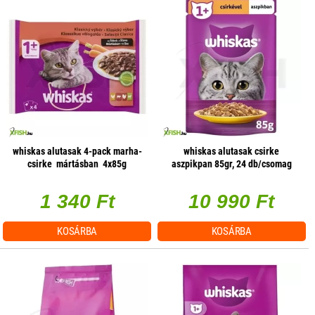
whiskas alutasak 4-pack marha-
whiskas alutasak csirke
csirke mártásban 4x85g
aszpikpan 85gr, 24 db/csomag
multipack
1 340 Ft
10 990 Ft
KOSÁRBA
KOSÁRBA