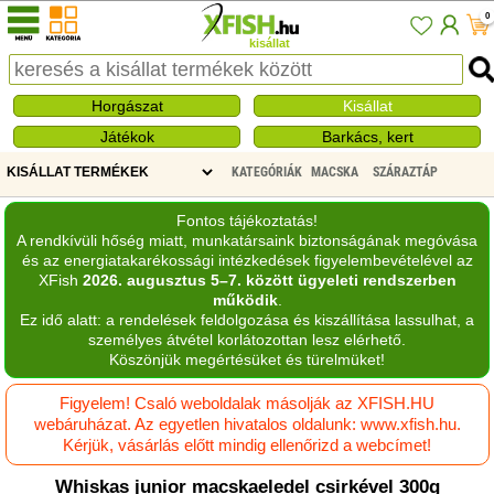
0
kisállat
Horgászat
Kisállat
Játékok
Barkács, kert
KATEGÓRIÁK
MACSKA
SZÁRAZTÁP
Fontos tájékoztatás!
A rendkívüli hőség miatt, munkatársaink biztonságának megóvása
és az energiatakarékossági intézkedések figyelembevételével az
XFish
2026. augusztus 5–7. között ügyeleti rendszerben
működik
.
Ez idő alatt: a rendelések feldolgozása és kiszállítása lassulhat, a
személyes átvétel korlátozottan lesz elérhető.
Köszönjük megértésüket és türelmüket!
Figyelem! Csaló weboldalak másolják az XFISH.HU
webáruházat. Az egyetlen hivatalos oldalunk: www.xfish.hu.
Kérjük, vásárlás előtt mindig ellenőrizd a webcímet!
Whiskas junior macskaeledel csirkével 300g