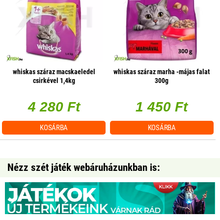
whiskas száraz macskaeledel
whiskas száraz marha -májas falat
csirkével 1,4kg
300g
4 280 Ft
1 450 Ft
KOSÁRBA
KOSÁRBA
Nézz szét játék webáruházunkban is: