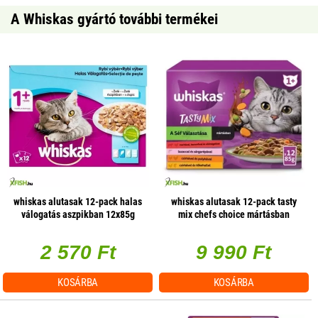
A Whiskas gyártó további termékei
whiskas alutasak 12-pack halas
whiskas alutasak 12-pack tasty
válogatás aszpikban 12x85g
mix chefs choice mártásban
multipack
12x85g multipack, 4 db/csomag
2 570 Ft
9 990 Ft
KOSÁRBA
KOSÁRBA