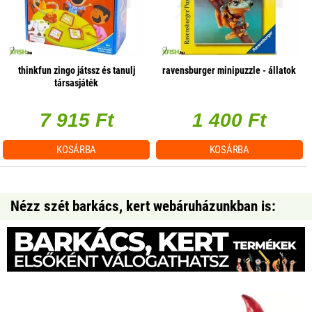
thinkfun zingo játssz és tanulj
ravensburger minipuzzle - állatok
társasjáték
7 915 Ft
1 400 Ft
KOSÁRBA
KOSÁRBA
Nézz szét barkács, kert webáruházunkban is: