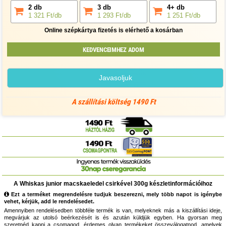
2 db
3 db
4+ db
1 321 Ft/db
1 293 Ft/db
1 251 Ft/db
Online szépkártya fizetés is elérhető a kosárban
KEDVENCEIMHEZ ADOM
Javasoljuk
A szállítási költség 1490 Ft
A Whiskas junior macskaeledel csirkével 300g készletinformációihoz
Ezt a terméket megrendelésre tudjuk beszerezni, mely több napot is igénybe
vehet, kérjük, add le rendelésedet.
Amennyiben rendelésedben többféle termék is van, melyeknek más a kiszállítási ideje,
megvárjuk az utolsó beérkezését is és azután küldjük egyben. Ha gyorsan meg
szeretnéd kapni a csomagod, érdemes olyan termékeket összeválogatnod, amelyek