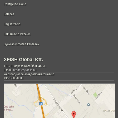
Pontgyűjtő akció
Belépés
Regisztráció
Reklamáció kezelés
Gyakran ismételt kérdések
XFISH Global Kft.
1186 Budapest, Közdűlő u. 46-50.
E-mail:
rendeles@xfish.hu
Webshop/rendelések/termékinformáció
+36-1-500-0500