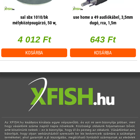
sal sbx 1010/bk
use home a 49 audiókábel, 3,5mm
mélyközépsugárzó, 50 w,
dugó, rca, 1,5m
alumínium csévetest, 2 rétegű
hangtekercs, 10 oz mágnes
4 012 Ft
643 Ft
KOSÁRBA
KOSÁRBA
Az XFISH.hu kisállatos kínálata egyre népszerűbb, és ezt mi sem bizonyítja jobban, mint
hogy vásárlóink száma napról napra növekszik. Közösségi oldalunk folyamatosan bővül,
amit köszönünk nektek – ez is bizonyítja, hogy él és pezseg az oldalunk. Vásárlóinkat arra
bátorítjuk, hogy olyan webáruházból szerezzék be kis kedvenceik számára a szükséges
termékeket, ahol garantált a jó kiszolgálás, megbízható forrásból származnak az eledelek