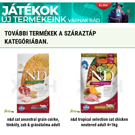
TOVÁBBI TERMÉKEK A SZÁRAZTÁP
KATEGÓRIÁBAN.
n&d cat ancestral grain csirke,
n&d tropical selection cat chicken
tönköly, zab & gránátalma adult
neutered adult 4+1kg
1,5kg