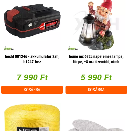
hecht 001246 - akkumulátor 2ah,
home mx 632c napelemes lámpa,
h1247-hez
törpe, ~8 óra üzemidő, nimh
7 990 Ft
5 990 Ft
KOSÁRBA
KOSÁRBA