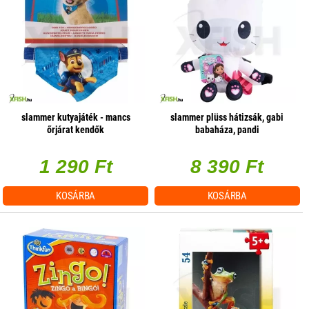
slammer kutyajáték - mancs
slammer plüss hátizsák, gabi
őrjárat kendők
babaháza, pandi
1 290 Ft
8 390 Ft
KOSÁRBA
KOSÁRBA