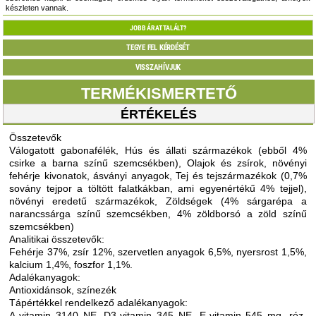
készleten vannak.
JOBB ÁRAT TALÁLT?
TEGYE FEL KÉRDÉSÉT
VISSZAHÍVJUK
TERMÉKISMERTETŐ
ÉRTÉKELÉS
Összetevők
Válogatott gabonafélék, Hús és állati származékok (ebből 4%
csirke a barna színű szemcsékben), Olajok és zsírok, növényi
fehérje kivonatok, ásványi anyagok, Tej és tejszármazékok (0,7%
sovány tejpor a töltött falatkákban, ami egyenértékű 4% tejjel),
növényi eredetű származékok, Zöldségek (4% sárgarépa a
narancssárga színű szemcsékben, 4% zöldborsó a zöld színű
szemcsékben)
Analitikai összetevők:
Fehérje 37%, zsír 12%, szervetlen anyagok 6,5%, nyersrost 1,5%,
kalcium 1,4%, foszfor 1,1%.
Adalékanyagok:
Antioxidánsok, színezék
Tápértékkel rendelkező adalékanyagok:
A-vitamin 3140 NE, D3-vitamin 345 NE, E-vitamin 545 mg, réz-