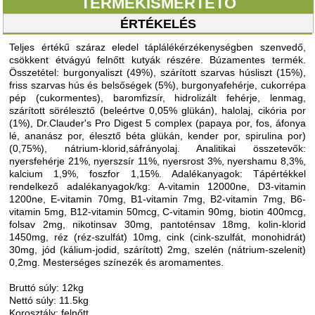
TERMÉKISMERTETŐ
ÉRTÉKELÉS
Teljes értékű száraz eledel táplálékérzékenységben szenvedő,
csökkent étvágyú felnőtt kutyák részére. Búzamentes termék.
Összetétel: burgonyaliszt (49%), szárított szarvas húsliszt (15%),
friss szarvas hús és belsőségek (5%), burgonyafehérje, cukorrépa
pép (cukormentes), baromfizsír, hidrolizált fehérje, lenmag,
szárított sörélesztő (beleértve 0,05% glükán), halolaj, cikória por
(1%), Dr.Clauder's Pro Digest 5 complex (papaya por, fos, áfonya
lé, ananász por, élesztő béta glükán, kender por, spirulina por)
(0,75%), nátrium-klorid,sáfrányolaj. Analitikai összetevők:
nyersfehérje 21%, nyerszsír 11%, nyersrost 3%, nyershamu 8,3%,
kalcium 1,9%, foszfor 1,15%. Adalékanyagok: Tápértékkel
rendelkező adalékanyagok/kg: A-vitamin 12000ne, D3-vitamin
1200ne, E-vitamin 70mg, B1-vitamin 7mg, B2-vitamin 7mg, B6-
vitamin 5mg, B12-vitamin 50mcg, C-vitamin 90mg, biotin 400mcg,
folsav 2mg, nikotinsav 30mg, pantoténsav 18mg, kolin-klorid
1450mg, réz (réz-szulfát) 10mg, cink (cink-szulfát, monohidrát)
30mg, jód (kálium-jodid, szárított) 2mg, szelén (nátrium-szelenit)
0,2mg. Mesterséges színezék és aromamentes.
Bruttó súly: 12kg
Nettó súly: 11.5kg
Korosztály: felnőtt