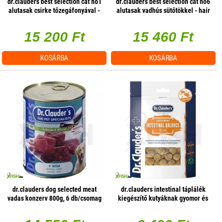
dr.clauders best selection cat no1
dr.clauders best selection cat no6
alutasak csirke tőzegáfonyával -
alutasak vadhús sütőtökkel - hair
mono protein 85g, 16 db/csomag
& skin 85g, 16 db/csomag
15 200 Ft
15 460 Ft
KOSÁRBA
KOSÁRBA
dr.clauders dog selected meat
dr.clauders intestinal táplálék
vadas konzerv 800g, 6 db/csomag
kiegészítő kutyáknak gyomor és
bél panaszokra 150g