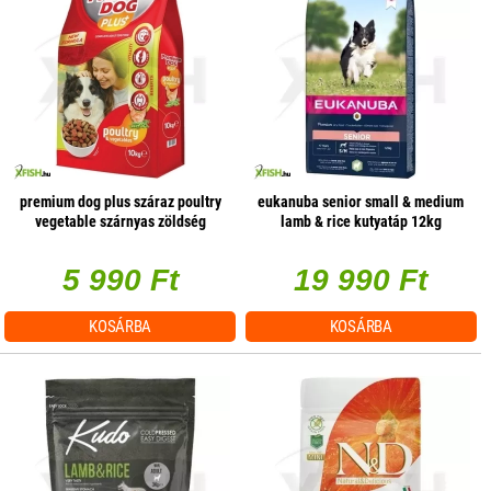
premium dog plus száraz poultry
eukanuba senior small & medium
vegetable szárnyas zöldség
lamb & rice kutyatáp 12kg
10000g
5 990 Ft
19 990 Ft
KOSÁRBA
KOSÁRBA