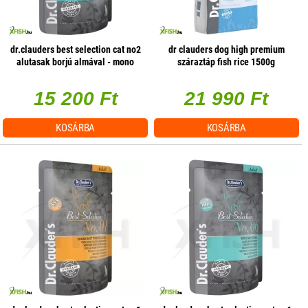
dr.clauders best selection cat no2
dr clauders dog high premium
alutasak borjú almával - mono
száraztáp fish rice 1500g
protein 85g 1 db/csomag
15 200 Ft
21 990 Ft
KOSÁRBA
KOSÁRBA