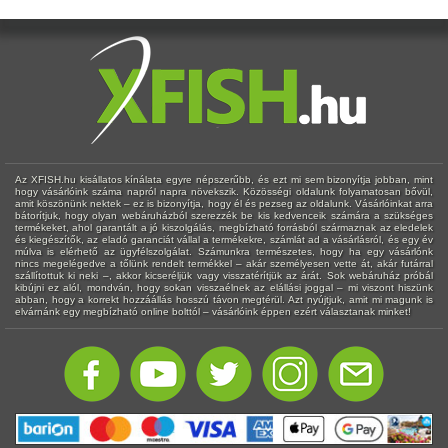
Az XFISH.hu kisállatos kínálata egyre népszerűbb, és ezt mi sem bizonyítja jobban, mint
hogy vásárlóink száma napról napra növekszik. Közösségi oldalunk folyamatosan bővül,
amit köszönünk nektek – ez is bizonyítja, hogy él és pezseg az oldalunk. Vásárlóinkat arra
bátorítjuk, hogy olyan webáruházból szerezzék be kis kedvenceik számára a szükséges
termékeket, ahol garantált a jó kiszolgálás, megbízható forrásból származnak az eledelek
és kiegészítők, az eladó garanciát vállal a termékekre, számlát ad a vásárlásról, és egy év
múlva is elérhető az ügyfélszolgálat. Számunkra természetes, hogy ha egy vásárlónk
nincs megelégedve a tőlünk rendelt termékkel – akár személyesen vette át, akár futárral
szállítottuk ki neki –, akkor kicseréljük vagy visszatérítjük az árát. Sok webáruház próbál
kibújni ez alól, mondván, hogy sokan visszaélnek az elállási joggal – mi viszont hiszünk
abban, hogy a korrekt hozzáállás hosszú távon megtérül. Azt nyújtjuk, amit mi magunk is
elvárnánk egy megbízható online bolttól – vásárlóink éppen ezért választanak minket!