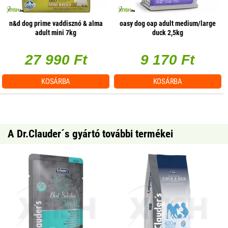
n&d dog prime vaddisznó & alma
oasy dog oap adult medium/large
adult mini 7kg
duck 2,5kg
27 990 Ft
9 170 Ft
KOSÁRBA
KOSÁRBA
A Dr.Clauder´s gyártó további termékei