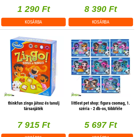
1 290 Ft
8 390 Ft
KOSÁRBA
KOSÁRBA
thinkfun zingo játssz és tanulj
littlest pet shop: figura csomag, 1.
társasjáték
széria - 2 db-os, többféle
7 915 Ft
5 697 Ft