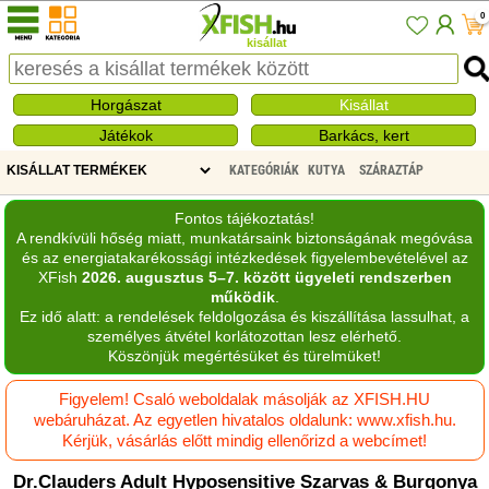
0
kisállat
Horgászat
Kisállat
Játékok
Barkács, kert
KATEGÓRIÁK
KUTYA
SZÁRAZTÁP
Fontos tájékoztatás!
A rendkívüli hőség miatt, munkatársaink biztonságának megóvása
és az energiatakarékossági intézkedések figyelembevételével az
XFish
2026. augusztus 5–7. között ügyeleti rendszerben
működik
.
Ez idő alatt: a rendelések feldolgozása és kiszállítása lassulhat, a
személyes átvétel korlátozottan lesz elérhető.
Köszönjük megértésüket és türelmüket!
Figyelem! Csaló weboldalak másolják az XFISH.HU
webáruházat. Az egyetlen hivatalos oldalunk: www.xfish.hu.
Kérjük, vásárlás előtt mindig ellenőrizd a webcímet!
Dr.Clauders Adult Hyposensitive Szarvas & Burgonya