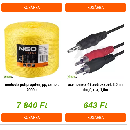
KOSÁRBA
KOSÁRBA
neotools polipropilén, pp, zsinór,
use home a 49 audiókábel, 3,5mm
2000m
dugó, rca, 1,5m
7 840 Ft
643 Ft
KOSÁRBA
KOSÁRBA