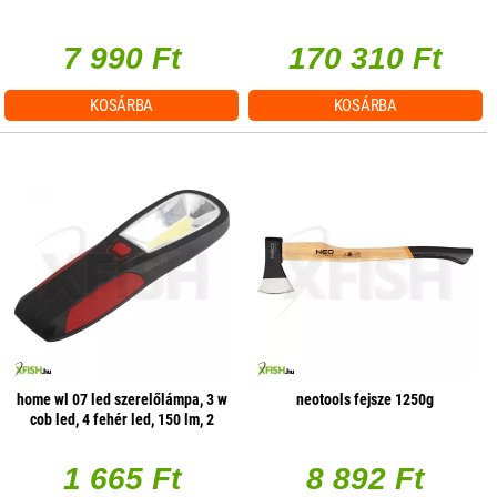
7 990 Ft
170 310 Ft
KOSÁRBA
KOSÁRBA
home wl 07 led szerelőlámpa, 3 w
neotools fejsze 1250g
cob led, 4 fehér led, 150 lm, 2
üzemmód, mágneses
1 665 Ft
8 892 Ft