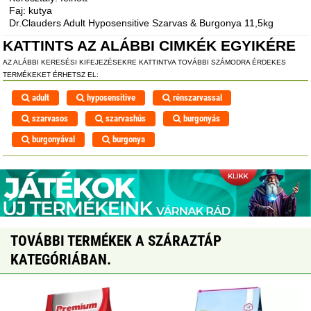
Faj: kutya
Dr.Clauders Adult Hyposensitive Szarvas & Burgonya 11,5kg
KATTINTS AZ ALÁBBI CIMKÉK EGYIKÉRE
AZ ALÁBBI KERESÉSI KIFEJEZÉSEKRE KATTINTVA TOVÁBBI SZÁMODRA ÉRDEKES
TERMÉKEKET ÉRHETSZ EL:
adult
hyposensitive
rénszarvassal
szarvasos
szarvashús
burgonyás
burgonyával
burgonya
TOVÁBBI TERMÉKEK A SZÁRAZTÁP
KATEGÓRIÁBAN.