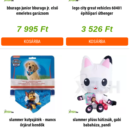
bburago junior bburago jr. első
lego city great vehicles 60401
emeletes garázsom
építőipari úthenger
7 995 Ft
3 526 Ft
KOSÁRBA
KOSÁRBA
slammer kutyajáték - mancs
slammer plüss hátizsák, gabi
őrjárat kendők
babaháza, pandi