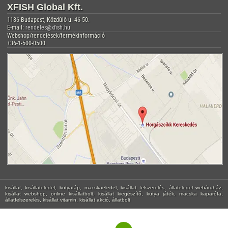
XFISH Global Kft.
1186 Budapest, Közdűlő u. 46-50.
E-mail:
rendeles@xfish.hu
Webshop/rendelések/termékinformáció
+36-1-500-0500
kisállat, kisállateledel, kutyatáp, macskaeledel, kisállat felszerelés, állateledel webáruház,
kisállat webshop, online kisállatbolt, kisállat kiegészítő, kutya játék, macska kaparófa,
állatfelszerelés, kisállat vitamin, kisállat akció, állatbolt