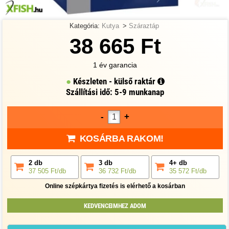
Kategória:
Kutya
>
Száraztáp
38 665 Ft
1 év garancia
Készleten - külső raktár
Szállítási idő: 5-9 munkanap
-
+
KOSÁRBA RAKOM!
2 db
3 db
4+ db
37 505 Ft/db
36 732 Ft/db
35 572 Ft/db
Online szépkártya fizetés is elérhető a kosárban
KEDVENCEIMHEZ ADOM