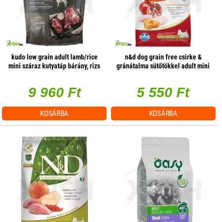
kudo low grain adult lamb/rice
n&d dog grain free csirke &
mini száraz kutyatáp bárány, rizs
gránátalma sütőtökkel adult mini
3kg
800gr
9 960 Ft
5 550 Ft
KOSÁRBA
KOSÁRBA